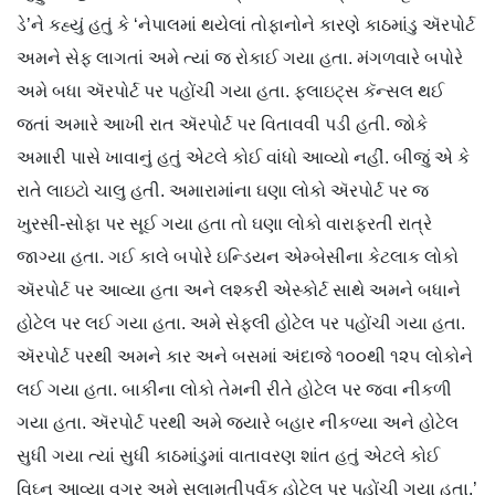
ડે’ને કહ્યું હતું કે ‘નેપાલમાં થયેલાં તોફાનોને કારણે કાઠમાંડુ ઍરપોર્ટ
અમને સેફ લાગતાં અમે ત્યાં જ રોકાઈ ગયા હતા. મંગળવારે બપોરે
અમે બધા ઍરપોર્ટ પર પહોંચી ગયા હતા. ફ્લાઇટ્સ કૅન્સલ થઈ
જતાં અમારે આખી રાત ઍરપોર્ટ પર વિતાવવી પડી હતી. જોકે
અમારી પાસે ખાવાનું હતું એટલે કોઈ વાંધો આવ્યો નહીં. બીજું એ કે
રાતે લાઇટો ચાલુ હતી. અમારામાંના ઘણા લોકો ઍરપોર્ટ પર જ
ખુરસી-સોફા પર સૂઈ ગયા હતા તો ઘણા લોકો વારાફરતી રાત્રે
જાગ્યા હતા. ગઈ કાલે બપોરે ઇન્ડિયન એમ્બેસીના કેટલાક લોકો
ઍરપોર્ટ પર આવ્યા હતા અને લશ્કરી એસ્કોર્ટ સાથે અમને બધાને
હોટેલ પર લઈ ગયા હતા. અમે સેફલી હોટેલ પર પહોંચી ગયા હતા.
ઍરપોર્ટ પરથી અમને કાર અને બસમાં અંદાજે ૧૦૦થી ૧૨૫ લોકોને
લઈ ગયા હતા. બાકીના લોકો તેમની રીતે હોટેલ પર જવા નીકળી
ગયા હતા. ઍરપોર્ટ પરથી અમે જ્યારે બહાર નીકળ્યા અને હોટેલ
સુધી ગયા ત્યાં સુધી કાઠમાંડુમાં વાતાવરણ શાંત હતું એટલે કોઈ
વિઘ્ન આવ્યા વગર અમે સલામતીપૂર્વક હોટેલ પર પહોંચી ગયા હતા.’