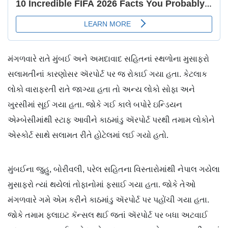
મંગળવારે રાતે મુંબઈ અને અમદાવાદ સહિતનાં સ્થળોના મુસાફરો
સલામતીનાં કારણોસર ઍરપોર્ટ પર જ રોકાઈ ગયા હતા. કેટલાક
લોકો વારાફરતી રાતે જાગ્યા હતા તો અન્ય લોકો સોફા અને
ખુરસીમાં સૂઈ ગયા હતા. જોકે ગઈ કાલે બપોરે ઇન્ડિયન
એમ્બેસીમાંથી સ્ટાફ આવીને કાઠમાંડુ ઍરપોર્ટ પરથી તમામ લોકોને
એસ્કોર્ટ સાથે સલામત રીતે હોટેલમાં લઈ ગયો હતો.
મુંબઈના જુહુ, બોરીવલી, પરેલ સહિતના વિસ્તારોમાંથી નેપાલ ગયેલા
મુસાફરો ત્યાં થયેલાં તોફાનોમાં ફસાઈ ગયા હતા. જોકે તેઓ
મંગળવારે ગમે એમ કરીને કાઠમાંડુ ઍરપોર્ટ પર પહોંચી ગયા હતા.
જોકે તમામ ફ્લાઇટ કૅન્સલ થઈ જતાં ઍરપોર્ટ પર બધા અટવાઈ