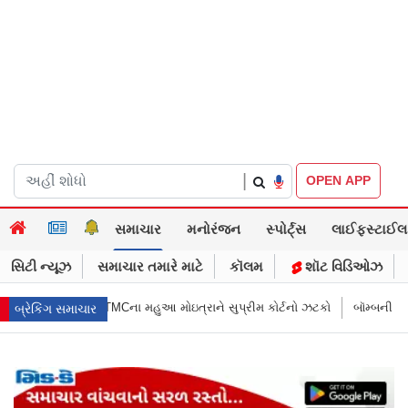
|
OPEN APP
સમાચાર
મનોરંજન
સ્પોર્ટ્સ
લાઈફસ્ટાઈલ
સિટી ન્યૂઝ
સમાચાર તમારે માટે
કૉલમ
શૉટ વિડિઓઝ
ત્રાને સુપ્રીમ કોર્ટનો ઝટકો
બૉમ્બની ધમકી બાદ મુંબઈમાં હાઈ ઍલર્ટ: શહેરની
બ્રેકિંગ સમાચાર