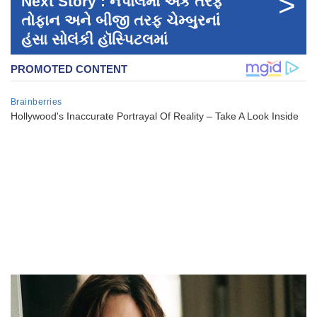
>
Next Story : નેપાલમાં એક તરફ
તોફાન અને બીજી તરફ ચેમ્બુરનાં
હંસા સોલંકી હૉસ્પિટલમાં