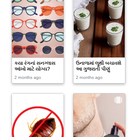
કયા રંગનાં સનગ્લાસ
ઉનાળામાં લૂથી બચાવશે
આંખો માટે યોગ્ય?
આ ગુજરાતી પીણું
2 months ago
2 months ago