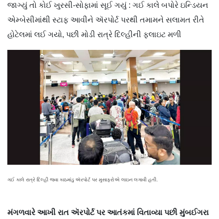
જાગ્યું તો કોઈ ખુરસી-સોફામાં સૂઈ ગયું : ગઈ કાલે બપોરે ઇન્ડિયન
એમ્બેસીમાંથી સ્ટાફ આવીને ઍરપોર્ટ પરથી તમામને સલામત રીતે
હોટેલમાં લઈ ગયો, પછી મોડી રાત્રે દિલ્હીની ફ્લાઇટ મળી
ગઈ કાલે રાત્રે દિલ્હી જવા કાઠમાંડુ ઍરપોર્ટ પર મુસાફરોએ લાઇન લગાવી હતી.
મંગળવારે આખી રાત ઍરપોર્ટ પર આતંકમાં વિતાવ્યા પછી મુંબઈગરા