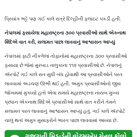
પ્રિયાંક ભટ્ટે પણ ગઈ કાલે રાત્રે દિલ્હીની ફ્લાઇટ પકડી હતી.
નેપાલમાં ફસાયેલા મહારાષ્ટ્રના ૩૦૦ પ્રવાસીઓ સાથે એકનાથ
શિંદેએ વાત કરી, સલામત પાછા લાવવાનું આશ્વાસન આપ્યું
નેપાલમાં ફાટી નીકળેલાં તોફાનોમાં મહારાષ્ટ્રના ૩૦૦ પ્રવાસીઓ
ફસાયા છે જેમાં મુરબાડ તાલુકાના ૧૧૨ પ્રવાસીઓ છે. નેપાલનું
ઍરપોર્ટ ગઈ કાલે રાત સુધી બંધ હોવાથી આ પ્રવાસીઓને પરત
લાવવામાં અડચણ ઊભી થઈ હતી. અમુક પ્રવાસીઓનો જીવ
જોખમમાં મુકાયો હતો એવા સમયે મહારાષ્ટ્રના નાયબ મુખ્ય
પ્રધાન એકનાથ શિંદેએ પ્રવાસીઓ સાથે વાત કરીને તેમને
સલામત પરત લાવવાનું આશ્વાસન આપ્યું હતું. ગઈ કાલે ઍરપોર્ટ
ચાલુ થતાં અમુક મુસાફરોને ભારત પાછા લાવવામાં આવ્યા છે.