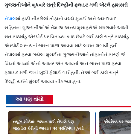
ગુજરાતીઓને બુધવારે રાત્રે દિલ્હીની ફ્લાઇટ મળી એટલે હાશકારો
નેપાલ
માં ફાટી નીકળેલાં તોફાનો વચ્ચે મુંબઈ અને અમદાવાદ
સહિતના ગુજરાતીઓએ તેમ જ અન્ય મુસાફરોએ મંગળવારે આખી
રાત કાઠમાંડુ ઍરપોર્ટ પર વિતાવ્યા બાદ છેવટે ગઈ કાલે રાત્રે કાઠમાંડુ
ઍરપોર્ટ શરૂ થતાં ભારત પાછા આવવા માટે લાઇન લગાવી હતી.
નેપાલમાં ફરવા ગયેલા મુંબઈના ગુજરાતીઓને તોફાનોને કારણે જે
વિઘ્નો આવ્યાં એનો આખરે અંત આવતાં અને ભારત પાછા ફરવા
ફ્લાઇટ મળી જતાં ખુશી ફેલાઈ ગઈ હતી. તેઓ ગઈ કાલે રાત્રે
દિલ્હી થઈને મુંબઈ આવવા નીકળ્યા હતા.
આ પણ વાંચો
ન્યૂઝ શોર્ટમાં: જપાન પછી નેપાલે પણ
એવરેસ્ટ પર જામ્ય
ભારતીય કેરીની આયાત પર પ્રતિબંધ મૂક્યો