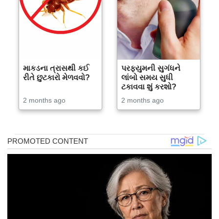
માકડના ત્રાસથી કઈ
પરફ્યુમની સુગંધને
રીતે છુટકારો મેળવવો?
લાંબો સમય સુધી
ટકાવવા શું કરશો?
2 months ago
2 months ago