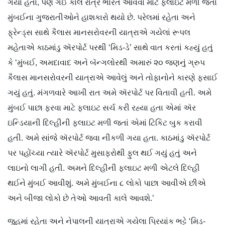
ગયા હતા, પણ ગઈ કાલે રાત્રે ભારત આવવા માટે ફ્લાઇટ મળી જતાં
મુંબઈના ગુજરાતીઓને હાશકારો થયો છે. પરેલમાં રહેતા અને
ફ્રેન્ડ્સ સાથે કૈલાસ માનસરોવરની યાત્રાએ ગયેલાં રૂપલ
મહેતાએ કાઠમાંડુ ઍરપોર્ટ પરથી ‘મિડ-ડે’ સાથે વાત કરતાં કહ્યું હતું
કે ‘મુંબઈ, અમદાવાદ અને બૅન્ગલોરથી અમારું ૨૦ જણનું ગ્રુપ
કૈલાસ માનસરોવરની યાત્રાએ આવેલું અને તોફાનોને કારણે ફસાઈ
ગયું હતું. મંગળવારે આખી રાત અમે ઍરપોર્ટ પર વિતાવી હતી. અમે
મુંબઈ પાછા ફરવા માટે ફ્લાઇટ સર્ચ કરી રહ્યા હતા એમાં ઍર
ઇન્ડિયાની દિલ્હીની ફ્લાઇટ મળી જતાં એમાં ટિકિટ બુક કરાવી
હતી. અમે સાંજે ઍરપોર્ટ જવા નીકળી ગયા હતા. કાઠમાંડુ ઍરપોર્ટ
પર પહોંચ્યા ત્યારે ઍરપોર્ટ મુસાફરોથી ફુલ થઈ ગયું હતું અને
લાઇનો લાગી હતી. અમને દિલ્હીની ફ્લાઇટ મળી એટલે દિલ્હી
થઈને મુંબઈ આવીશું. અમે મુંબઈના ૮ લોકો પાછા આવીએ છીએ
અને બીજા લોકો છે તેઓ આવતી કાલે આવશે.’
જુહુમાં રહેતા અને નેપાલની યાત્રાએ ગયેલા પ્રિયાંક ભટ્ટે ‘મિડ-