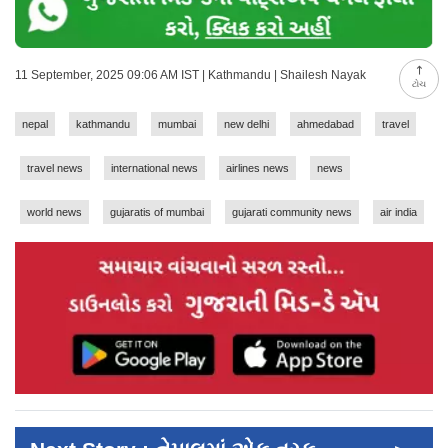
11 September, 2025 09:06 AM IST | Kathmandu | Shailesh Nayak
ટોચ
nepal
kathmandu
mumbai
new delhi
ahmedabad
travel
travel news
international news
airlines news
news
world news
gujaratis of mumbai
gujarati community news
air india