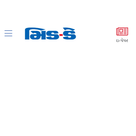
ઇ-પેપર