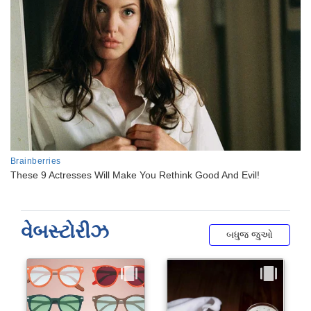
વેબસ્ટોરીઝ
બધુજ જુઓ