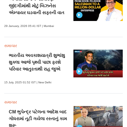
જીંદગીમાંથી મોટું બિઝનેસ
એમ્પાયર ઘડવાની સફરની વાત
29 January, 2026 05:41 IST | Mumbai
સમાચાર
ભારતીય અવકાશયાત્રી શુભાંશુ
શુક્લા આજે પૃથ્વી પાછા ફરશે
પરિવાર આતુરતાથી રાહ જુએ
15 July, 2025 01:52 IST | New Delhi
સમાચાર
CM ભુપેન્દ્ર પટેલના આદેશ બાદ
ગોધરામાં તૂટી ગયેલા રસ્તાનું કામ
શરૂ