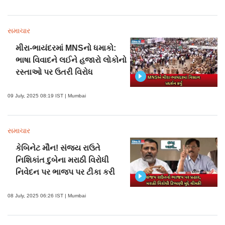
સમાચાર
મીરા-ભાયંદરમાં MNSનો ધમાકો:
ભાષા વિવાદને લઈને હજારો લોકોનો
રસ્તાઓ પર ઉતરી વિરોધ
09 July, 2025 08:19 IST | Mumbai
સમાચાર
કેબિનેટ મૌન! સંજય રાઉતે
નિશિકાંત દુબેના મરાઠી વિરોધી
નિવેદન પર ભાજપ પર ટીકા કરી
08 July, 2025 06:26 IST | Mumbai