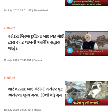
14 July, 2025 05:01 IST | Ahmedabad
સમાચાર
વડોદરા બ્રિજ દુર્ઘટના બાદ PM મોદી
દ્વારા રૂ. 2 લાખની આર્થિક સહાય
જાહેર
11 July, 2025 07:48 IST | Baroda
સમાચાર
ભારે વરસાદ બાદ મંડીમાં ભયંકર પૂર:
અનેકના જીવ ગયા, 30થી વધુ ગુમ
10 July, 2025 02:35 IST | Mandi