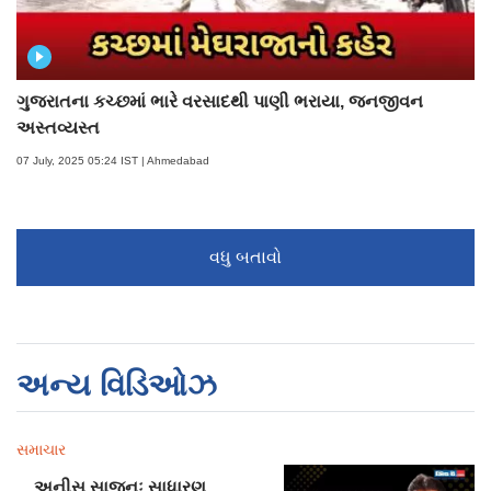
ગુજરાતના કચ્છમાં ભારે વરસાદથી પાણી ભરાયા, જનજીવન
અસ્તવ્યસ્ત
07 July, 2025 05:24 IST | Ahmedabad
વધુ બતાવો
અન્ય વિડિઓઝ
સમાચાર
અનીસ સાજનઃ સાધારણ