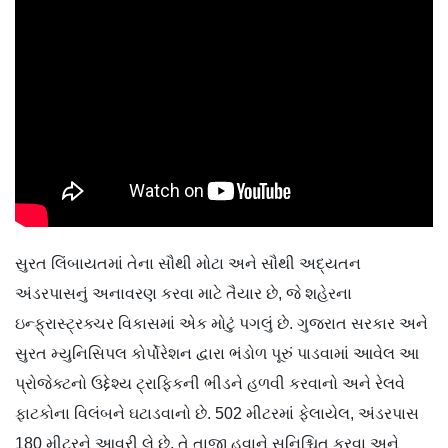
સુરત લિંબાયતમાં તેના સૌથી મોટા અને સૌથી અદ્યતન
અંડરપાસનું અનાવરણ કરવા માટે તૈયાર છે, જે શહેરના
ઇન્ફ્રાસ્ટ્રક્ચર વિકાસમાં એક મોટું પગલું છે. ગુજરાત સરકાર અને
સુરત મ્યુનિસિપલ કોર્પોરેશન દ્વારા ભંડોળ પૂરું પાડવામાં આવેલ આ
પ્રોજેક્ટનો ઉદ્દેશ્ય ટ્રાફિકની ભીડને હળવી કરવાનો અને રેલવે
ફાટકોના વિલંબને ઘટાડવાનો છે. 502 મીટરમાં ફેલાયેલ, અંડરપાસ
180 મીટરને આવરી લે છે, તે તાજી હવાને સુનિશ્ચિત કરવા અને