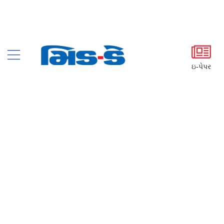
ઇ-પેપર