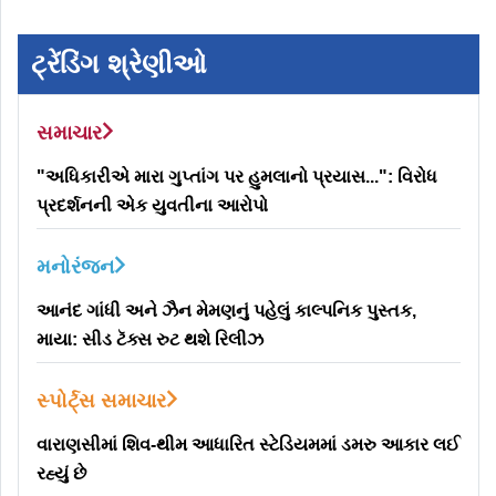
ટ્રેંડિંગ શ્રેણીઓ
સમાચાર
"અધિકારીએ મારા ગુપ્તાંગ પર હુમલાનો પ્રયાસ...": વિરોધ
પ્રદર્શનની એક યુવતીના આરોપો
મનોરંજન
આનંદ ગાંધી અને ઝૈન મેમણનું પહેલું કાલ્પનિક પુસ્તક,
માયા: સીડ ટૅક્સ રુટ થશે રિલીઝ
સ્પોર્ટ્સ સમાચાર
વારાણસીમાં શિવ-થીમ આધારિત સ્ટેડિયમમાં ડમરુ આકાર લઈ
રહ્યું છે