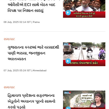
ઓવૈસીએ ECI સાથે બેઠક બાદ
વિપક્ષ પર નિશાન સાધ્યું
08 July, 2025 02:14 IST | Patna
સમાચાર
ગુજરાતના કચ્છમાં ભારે વરસાદથી
પાણી ભરાયા, જનજીવન
અસ્તવ્યસ્ત
07 July, 2025 05:24 IST | Ahmedabad
સમાચાર
હિમાચલ પ્રદેશના સફરજનના
ખેડૂતોને અચાનક પૂરનો સામનો
કરવો પડ્યો