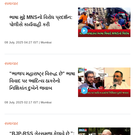
સમાચાર
ભાષા મુદ્દે MNSનો વિરોધ પ્રદર્શન:
પોલીસે કાર્યવાહી કરી
08 July, 2025 04:27 IST | Mumbai
સમાચાર
"ભાજપ મહારાષ્ટ્ર વિરુદ્ધ છે" ભાષા
વિવાદ પર આદિત્ય ઠાકરેનો
નિશિકાંત દુબેને જવાબ
08 July, 2025 02:17 IST | Mumbai
સમાચાર
“BJP-RSS ગેરસમજ ફેલાવે છે ”: