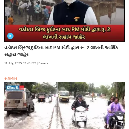
વડોદરા બ્રિજ દુર્ઘટના બાદ PM મોદી દ્વારા રૂ. 2 લાખની આર્થિક
સહાય જાહેર
11 July, 2025 07:48 IST | Baroda
સમાચાર