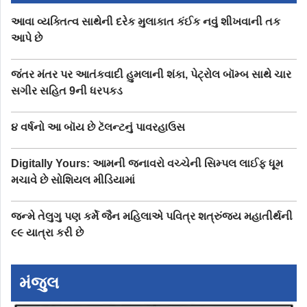
આવા વ્યક્તિત્વ સાથેની દરેક મુલાકાત કંઈક નવું શીખવાની તક
આપે છે
જંતર મંતર પર આતંકવાદી હુમલાની શંકા, પેટ્રોલ બૉમ્બ સાથે ચાર
સગીર સહિત 9ની ધરપકડ
૪ વર્ષનો આ બૉય છે ટૅલન્ટનું પાવરહાઉસ
Digitally Yours: આમની જનાવરો વચ્ચેની સિમ્પલ લાઈફ ધૂમ
મચાવે છે સોશિયલ મીડિયામાં
જન્મે તેલુગુ પણ કર્મે જૈન મહિલાએ પવિત્ર શત્રુંજય મહાતીર્થની
૯૯ યાત્રા કરી છે
મંજુલ