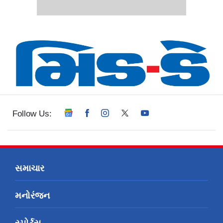
Follow Us:
સમાચાર
મનોરંજન
સ્પોર્ટ્સ