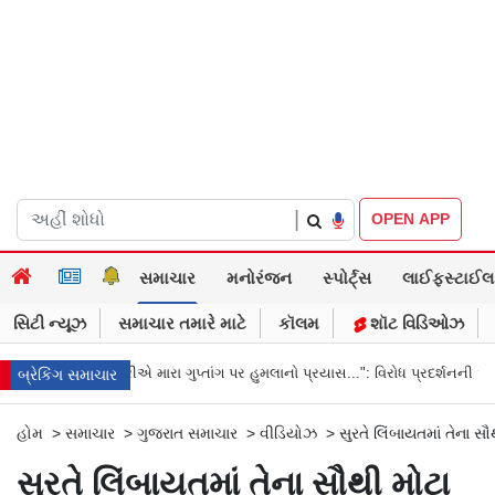
|
OPEN APP
સમાચાર
મનોરંજન
સ્પોર્ટ્સ
લાઈફસ્ટાઈલ
સિટી ન્યૂઝ
સમાચાર તમારે માટે
કૉલમ
શૉટ વિડિઓઝ
"અધિકારીએ મારા ગુપ્તાંગ પર હુમલાનો પ્રયાસ...": વિરોધ પ્રદર્શનની એક યુવતીના આ
બ્રેકિંગ સમાચાર
હોમ
>
સમાચાર
>
ગુજરાત સમાચાર
>
વીડિયોઝ
>
સુરતે લિંબાયતમાં તેના સૌ
સુરતે લિંબાયતમાં તેના સૌથી મોટા