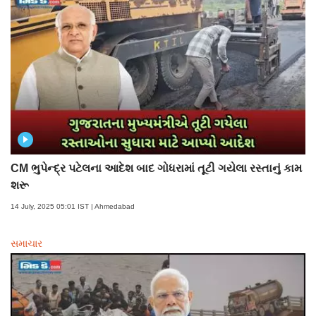
CM ભુપેન્દ્ર પટેલના આદેશ બાદ ગોધરામાં તૂટી ગયેલા રસ્તાનું કામ
શરૂ
14 July, 2025 05:01 IST | Ahmedabad
સમાચાર