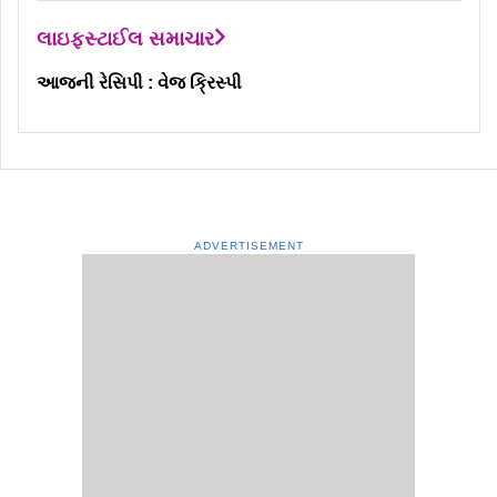
લાઇફસ્ટાઈલ સમાચાર
આજની રેસિપી : વેજ ક્રિસ્પી
ADVERTISEMENT