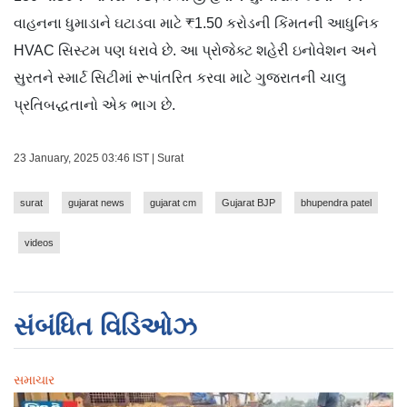
વાહનના ધુમાડાને ઘટાડવા માટે ₹1.50 કરોડની કિંમતની આધુનિક
HVAC સિસ્ટમ પણ ધરાવે છે. આ પ્રોજેક્ટ શહેરી ઇનોવેશન અને
સુરતને સ્માર્ટ સિટીમાં રૂપાંતરિત કરવા માટે ગુજરાતની ચાલુ
પ્રતિબદ્ધતાનો એક ભાગ છે.
23 January, 2025 03:46 IST | Surat
surat
gujarat news
gujarat cm
Gujarat BJP
bhupendra patel
videos
સંબંધિત વિડિઓઝ
સમાચાર