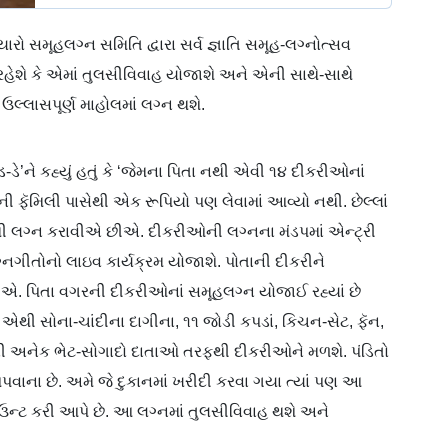
યારો સમૂહલગ્ન સમિતિ દ્વારા સર્વ જ્ઞાતિ સમૂહ-લગ્નોત્સવ
હેશે કે એમાં તુલસીવિવાહ યોજાશે અને એની સાથે-સાથે
લ્લાસપૂર્ણ માહોલમાં લગ્ન થશે.
ડે’ને કહ્યું હતું કે ‘જેમના પિતા નથી એવી ૧૪ દીકરીઓનાં
 ફૅમિલી પાસેથી એક રૂપિયો પણ લેવામાં આવ્યો નથી. છેલ્લાં
થી લગ્ન કરાવીએ છીએ. દીકરીઓની લગ્નના મંડપમાં એન્ટ્રી
ગ્નગીતોનો લાઇવ કાર્યક્રમ યોજાશે. પોતાની દીકરીને
એ. પિતા વગરની દીકરીઓનાં સમૂહલગ્ન યોજાઈ રહ્યાં છે
ી સોના-ચાંદીના દાગીના, ૧૧ જોડી કપડાં, કિચન-સેટ, ફૅન,
તની અનેક ભેટ-સોગાદો દાતાઓ તરફથી દીકરીઓને મળશે. પંડિતો
વાના છે. અમે જે દુકાનમાં ખરીદી કરવા ગયા ત્યાં પણ આ
ઉન્ટ કરી આપે છે. આ લગ્નમાં તુલસીવિવાહ થશે અને