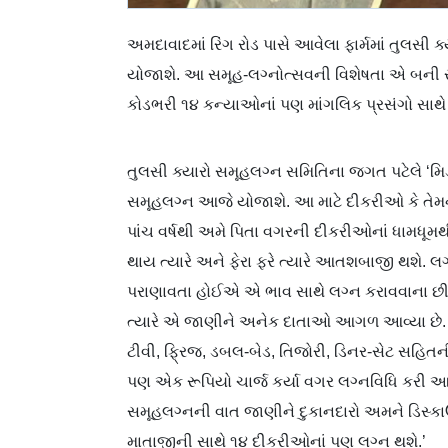
અમદાવાદમાં રિંગ રોડ પાસે આવેલા ફાર્મમાં તુલસી ક્
યોજાશે. આ સમૂહ-લગ્નોત્સવની વિશેષતા એ બની ર
કોડભરી ૧૪ કન્યાઓનાં પણ માંગલિક પ્રસંગો સાથે ઉ
તુલસી ક્યારો સમૂહલગ્ન સમિતિના જગત પટેલે ‘મિડ-
સમૂહલગ્ન આજે યોજાશે. આ માટે દીકરીઓ કે તેમની
પાંચ વર્ષથી અમે પિતા વગરની દીકરીઓનાં ધામધૂમ
થાય ત્યારે અને ફેરા ફરે ત્યારે આતશબાજી થશે. લ
પરાણાવતા હોઈએ એ ભાવ સાથે લગ્ન કરાવવાના છી
ત્યારે એ જાણીને અનેક દાતાઓ આગળ આવ્યા છે. એથ
ટીવી, ફ્રિજ, ડબલ-બેડ, તિજોરી, ડિનર-સેટ સહિ
પણ એક રૂપિયો ચાર્જ કર્યા વગર લગ્નવિધિ કરી આપ
સમૂહલગ્નની વાત જાણીને દુકાનદારો અમને ડિસ્કા
માતાજીની સાથે ૧૪ દીકરીઓનાં પણ લગ્ન થશે.’