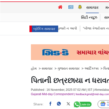
સમાચાર
મ
સિટી ન્યૂઝ
સમ
રીઓએ પૈસા મોકલાવ્યા પણ હાજરી ન આપી
“બીજા કેજરીવાલ નથી જોઈતા”: CJPના
બ્રેકિંગ સમાચાર
હોમ
>
સમાચાર
>
ગુજરાત સમાચાર
>
આર્ટિકલ્સ
>
પિત
પિતાની છત્રછાયા ન ધરાવ
Published : 16 November, 2025 07:02 AM | IST | Ahmedab
Gujarati Mid-day Correspondent
| feedbackgmd@mid-day.co
Share: