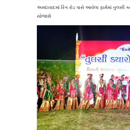
અમદાવાદમાં રિંગ રોડ પાસે આવેલા ફાર્મમાં તુલસી ક્
યોજાશે