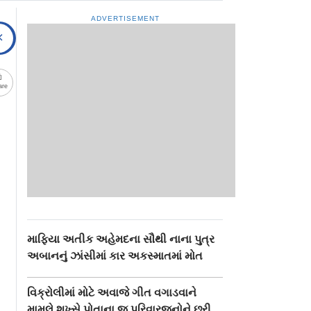
ADVERTISEMENT
are
માફિયા અતીક અહેમદના સૌથી નાના પુત્ર
અબાનનું ઝાંસીમાં કાર અકસ્માતમાં મોત
વિક્રોલીમાં મોટે અવાજે ગીત વગાડવાને
મામલે શખ્સે પોતાના જ પરિવારજનોને છરી