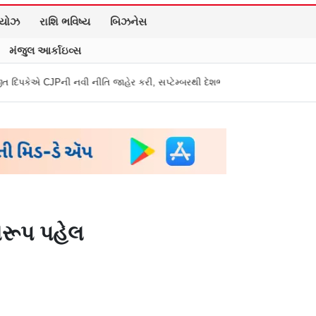
િયોઝ
રાશિ ભવિષ્ય
બિઝનેસ
મંજુલ આર્કાઇવ્સ
 નીતિ જાહેર કરી, સપ્ટેમ્બરથી દેશભારમાં થશે શરૂ
તુકારામ મુંઢે On Fire: "
લરૂપ પહેલ