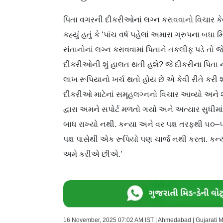
પિતા વગરની દીકરીઓનાં લગ્ન કરાવવાનો વિચાર કેવ
કહ્યું હતું કે ‘પાંચ વર્ષ પહેલાં અમારા ગ્રુપના બધ
સંતાનોનાં લગ્ન કરાવવામાં પિતાને તકલીફ પડે તો 
દીકરીઓની શું હાલત થતી હશે? જે દીકરીના પિતા 
લાખ રૂપિયાનો ખર્ચ થતો હોય છે એ કેવી રીતે કરી
દીકરીઓ માટેનાં સમૂહલગ્નનો વિચાર આવ્યો અને ૨૦
દ્વારા અમને સપોર્ટ મળતો ગયો અને અત્યાર સુધીમાં
બાધ રાખ્યો નથી. કન્યા અને વર પક્ષ તરફથી ૫
પક્ષ પાસેથી એક રૂપિયો પણ ચાર્જ નથી કરતા. કન્ય
અમે કરીએ છીએ.’
16 November, 2025 07:02 AM IST | Ahmedabad | Gujarati 