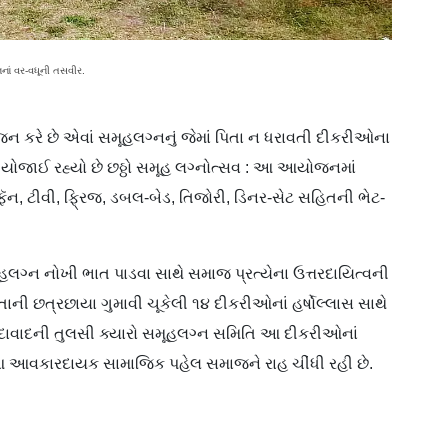
નનાં વર-વધૂની તસવીર.
યોજન કરે છે એવાં સમૂહલગ્નનું જેમાં પિતા ન ધરાવતી દીકરીઓના
ે યોજાઈ રહ્યો છે છઠ્ઠો સમૂહ લગ્નોત્સવ : આ આયોજનમાં
 ફૅન, ટીવી, ફ્રિજ, ડબલ-બેડ, તિજોરી, ડિનર-સેટ સહિતની ભેટ-
લગ્ન નોખી ભાત પાડવા સાથે સમાજ પ્રત્યેના ઉત્તરદાયિત્વની
ની છત્રછાયા ગુમાવી ચૂકેલી ૧૪ દીકરીઓનાં હર્ષોલ્લાસ સાથે
દાવાદની તુલસી ક્યારો સમૂહલગ્ન સમિતિ આ દીકરીઓનાં
 આ આવકારદાયક સામાજિક પહેલ સમાજને રાહ ચીંધી રહી છે.