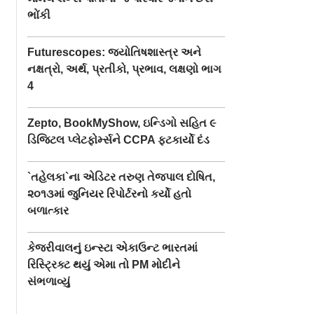
ભોંકી
Futurescopes: જ્યોતિષશાસ્ત્ર અને
નક્ષત્રો, અર્થ, પ્રતીકો, પ્રભાવ, લક્ષણો ભાગ
4
Zepto, BookMyShow, ઇન્ડિગો સહિત ૯
ડિજિટલ પ્લેટફોર્મ્સને CCPA ફટકાર્યો દંડ
`તહેલકા`ના એડિટર તરુણ તેજપાલ દોષિત,
૨૦૧૩માં જુનિયર રિપોર્ટરનો કર્યો હતો
બળાત્કાર
કેજરીવાલનું ઇન્સ્ટા એકાઉન્ટ ભારતમાં
રિસ્ટ્રિક્ટ થયું એમા તો PM મોદીને
સંભળાવ્યું