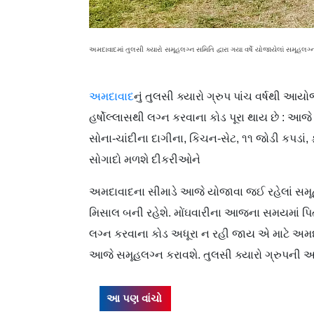
અમદાવાદમાં તુલસી ક્યારો સમૂહલગ્ન સમિતિ દ્વારા ગયા વર્ષે યોજાયેલાં સમૂહલગ્
અમદાવાદ
નું તુલસી ક્યારો ગ્રુપ પાંચ વર્ષથી આ
હર્ષોલ્લાસથી લગ્ન કરવાના કોડ પૂરા થાય છે : આજ
સોના-ચાંદીના દાગીના, કિચન-સેટ, ૧૧ જોડી કપડાં,
સોગાદો મળશે દીકરીઓને
અમદાવાદના
સીમાડે આજે યોજાવા જઈ રહેલાં સમૂહ
મિસાલ બની રહેશે. મોંઘવારીના આજના સમયમાં પિતા
લગ્ન કરવાના કોડ અધૂરા ન રહી જાય એ માટે અમ
આજે સમૂહલગ્ન કરાવશે. તુલસી ક્યારો ગ્રુપની
આ પણ વાંચો