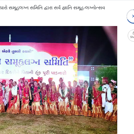
યારો સમૂહલગ્ન સમિતિ દ્વારા સર્વ જ્ઞાતિ સમૂહ-લગ્નોત્સવ
Sh