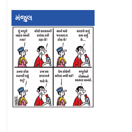
મંજુલ
ડી ગયો
ગુજરાતમાં ચાંદીપુરા
ગુજરાતમાં વરસાદથ
વરસાદ, ૨૬
વાઇરસથી બાવીસ
ત્રાહિમામ: 4ના મોત
લોછલ
બાળદરદીઓનાં મૃત્યુ
20,000 થી વધુ લોક
સલામત સ્થળોએ
ખસેડાયા