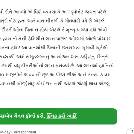
ી રીતે આવ્યો એ વિશે વ્યવસાયે અૅડ‍્વોકેટ જગત પટેલે
ા મિત્રો બેઠા હતા અને વાત નીકળી કે મોંઘવારી વધે છે એટલે
જે દીકરીઓના પિતા ન હોય એટલે કે મૃત્યુ પામ્યા હશે એવી
ન હોય તો તેની ફૅમિલીને લગ્ન પાછળ ઓછામાં ઓછો પાંચ-છ
 શકતા હશે? આ વાતમાંથી પિતાની છત્રછાયા ગુમાવી ચૂકેલી
૨૦થી અમે સમૂહલગ્નનું આયોજન શરૂ કર્યું હતું. મિત્રો
 ૭૫થી વધુ દીકરીઓનાં લગ્ન કરાવ્યાં છે. આ લગ્નમાં જ્ઞાતિનો
૦–૫૦ માણસોને લાવવાની છૂટ આપીએ છીએ અને કન્યા કે વર
ાદાનથી બીજું મોટું કોઈ દાન નથી એટલે જેટલું થાય એટલું
Mid-day Correspondent