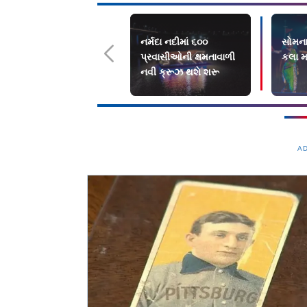
નર્મદા નદીમાં ૬૦૦
સોમના
પ્રવાસીઓની ક્ષમતાવાળી
કલા મ
નવી ક્રૂઝ થશે શરૂ
A