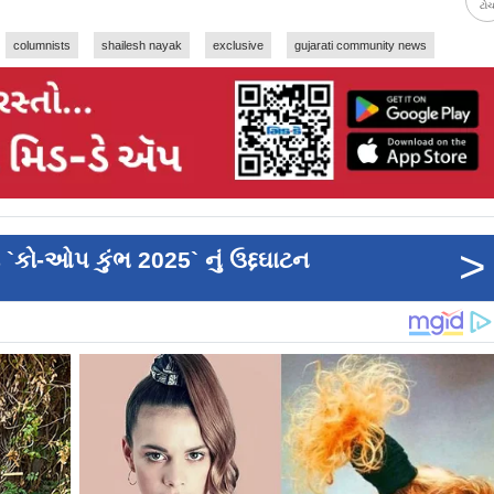
ટો
columnists
shailesh nayak
exclusive
gujarati community news
>
 `કો-ઓપ કુંભ 2025` નું ઉદ્દઘાટન