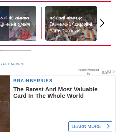
થમાં વંદે સોમનાથ
વડોદરાની માંજલપુર
ગુજરાતમાં પ
હોત્સવનો શુભારંભ
વિધાનસભાની પેટાચૂંટણીમાં
૬૯.૩૬ ટકા 
BJPના ઉમેદવારનો
ડૅમ થયા છ
વિજય
DVERTISEMENT