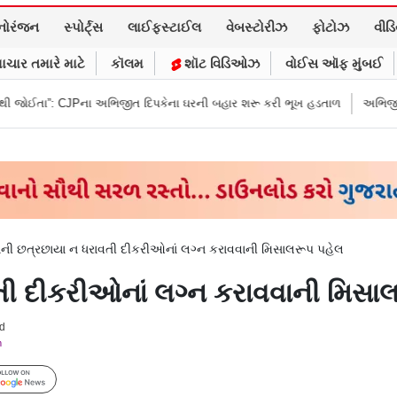
નોરંજન
સ્પોર્ટ્સ
લાઈફસ્ટાઈલ
વેબસ્ટોરીઝ
ફોટોઝ
વીડ
ાચાર તમારે માટે
કૉલમ
શૉટ વિડિઓઝ
વોઈસ ઑફ મુંબઈ
 અભિજીત દિપકેના ઘરની બહાર શરૂ કરી ભૂખ હડતાળ
અભિજીત દિપકેએ CJPની નવી
ાની છત્રછાયા ન ધરાવતી દીકરીઓનાં લગ્ન કરાવવાની મિસાલરૂપ પહેલ
તી દીકરીઓનાં લગ્ન કરાવવાની મિસા
ad
m
Follow Us