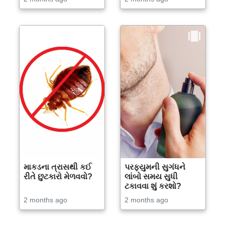
માકડના ત્રાસથી કઈ
પરફ્યુમની સુગંધને
રીતે છુટકારો મેળવવો?
લાંબો સમય સુધી
ટકાવવા શું કરશો?
2 months ago
2 months ago