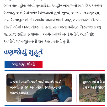
લગ્ન થતાં હોય એવો પ્રાંથરિયા આહીર સમાજનો માંગલિક પ્રસંગ
ઉત્સાહ અને ઉમંગભેર ઊજવાયો હતો. ભુજ, અંજાર, નખત્રાણા,
ભચાઉ તાલુકાનાં સંખ્યાબંધ ગામડાંઓમાં આહીર સમાજનાં દીકરા-
દીકરીઓનાં લગ્ન યોજાયાં હતાં. સમાજના ધર્મગુરુ ત્રિકમદાસજી
મહારાજ સહિત સમાજના આગેવાનોએ નવદંપતીને આશીર્વાદ
આપીને લગ્નજીવનની શરૂઆત કરાવી હતી.
વણજોયું મુહૂર્ત
આ પણ વાંચો
કચ્છમાં સામખિયાળી અને ભચાઉ વચ્ચે
ગુજરાતમાં પડી ગ
બનેલી ત્રીજી અને ચોથી રેલલાઇન પર
ડૅમ થયા છલોછલ
સફળ ટ્રાયલ