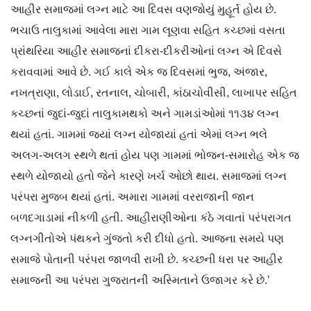
આહીર સમાજમાં લગ્ન માટે આ દિવસ વણજોયું મુહૂર્ત હોય છે.
ભચાઉ તાલુકામાં આવેલા મારા ગામ લૂણવા સહિત કચ્છમાં વસતા
પ્રાંથરિયા આહીર સમાજનાં દીકરા-દીકરીઓનાં લગ્ન એ દિવસે
કરાવવામાં આવે છે. ગઈ કાલે એક જ દિવસમાં ભુજ, અંજાર,
નખત્રાણા, લોડાઈ, રતનાલ, ચોબારી, કાંઠાચોવીસી, લાખાપર સહિત
કચ્છનાં જુદાં-જુદાં તાલુકામથકો અને ગામડાંઓમાં ૧૧૩૪ લગ્ન
થયાં હતાં. ગામમાં જ્યાં લગ્ન યોજાયાં હતાં એમાં લગ્ન ભલે
અલગ-અલગ સ્થળે થતાં હોય પણ ગામમાં ભોજન-સમારોહ એક જ
સ્થળે યોજાયો હતો જેને કારણે ખર્ચ ઓછો થાય. સમાજમાં લગ્ન
પરંપરા મુજબ થયાં હતાં. અમારા ગામમાં વરરાજાની જાન
બળદગાડામાં નીકળી હતી. આહીરાણીઓના કંઠે ગવાતાં પરંપરાગત
લગ્નગીતોએ પંથકને ગુંજતો કરી દીધો હતો. આજના સમયે પણ
સમાજે પોતાની પરંપરા જાળવી રાખી છે. કચ્છની ધરા પર આહીર
સમાજની આ પરંપરા ગુજરાતની અસ્મિતાને ઉજાગર કરે છે.’