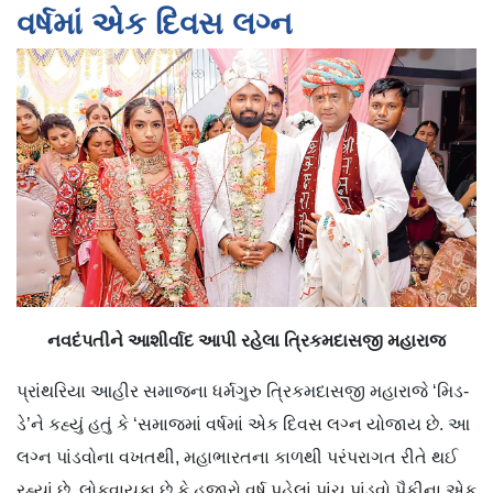
વર્ષમાં એક દિવસ લગ્ન
નવદંપતીને આશીર્વાદ આપી રહેલા ત્રિકમદાસજી મહારાજ
પ્રાંથરિયા આહીર સમાજના ધર્મગુરુ ત્રિકમદાસજી મહારાજે ‘મિડ-
ડે’ને કહ્યું હતું કે ‘સમાજમાં વર્ષમાં એક દિવસ લગ્ન યોજાય છે. આ
લગ્ન પાંડવોના વખતથી, મહાભારતના કાળથી પરંપરાગત રીતે થઈ
રહ્યાં છે. લોકવાયકા છે કે હજારો વર્ષ પહેલાં પાંચ પાંડવો પૈકીના એક