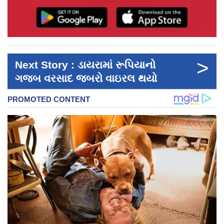
>
Next Story : ડાયરામાં રૂપિયાનો
ગજબ વરસાદ જબરો વાઇરલ થયો