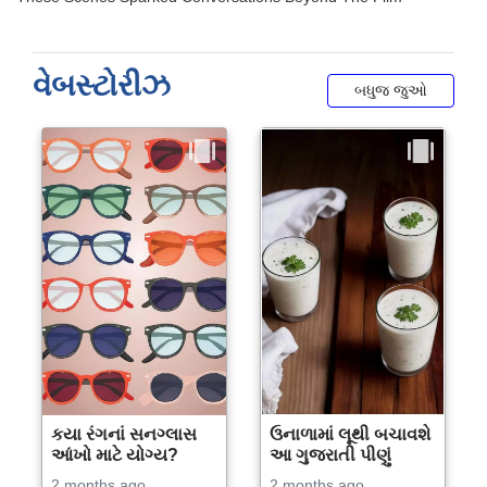
વેબસ્ટોરીઝ
બધુજ જુઓ
કયા રંગનાં સનગ્લાસ
ઉનાળામાં લૂથી બચાવશે
આંખો માટે યોગ્ય?
આ ગુજરાતી પીણું
2 months ago
2 months ago