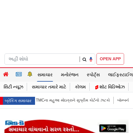
|
OPEN APP
સમાચાર
મનોરંજન
સ્પોર્ટ્સ
લાઈફસ્ટાઈલ
સિટી ન્યૂઝ
સમાચાર તમારે માટે
કૉલમ
શૉટ વિડિઓઝ
ાને સુપ્રીમ કોર્ટનો ઝટકો
બૉમ્બની ધમકી બાદ મુંબઈમાં હાઈ ઍલર્ટ: શહેરની સુર
બ્રેકિંગ સમાચાર