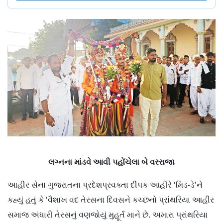
લગ્નના માંડવે આવી પહોંચેલા બે વરરાજા
આહીર સેના ગુજરાતના પ્રદેશપ્રવક્તા દીપક આહીરે ‘મિડ-ડે’ને
કહ્યું હતું કે ‘વૈશાખ વદ તેરસના દિવસને કચ્છનો પ્રાંથરિયા આહીર
સમાજ અંધારી તેરસનું વણજોયું મુહૂર્ત માને છે. અમારા પ્રાંથરિયા