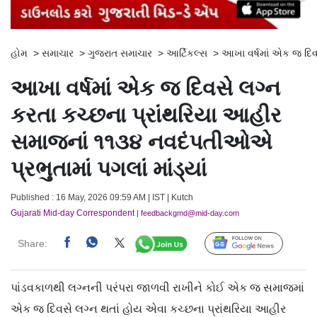
હોમ
>
સમાચાર
>
ગુજરાત સમાચાર
>
આર્ટિકલ્સ
>
આખા વર્ષમાં એક જ દિવસ
આખા વર્ષમાં એક જ દિવસે લગ્ન
કરતા કચ્છના પ્રાંથરિયા આહીર
સમાજનાં ૧૧૩૪ નવદંપતીઓએ
પ્રભુતામાં પગલાં માંડ્યાં
Published : 16 May, 2026 09:59 AM | IST | Kutch
Gujarati Mid-day Correspondent
| feedbackgmd@mid-day.com
Share:
Follow Us
પાંડવકાળથી લગ્નની પરંપરા જાળવી રાખીને કોઈ એક જ સમાજમાં
એક જ દિવસે લગ્ન થતાં હોય એવા કચ્છના પ્રાંથરિયા આહીર