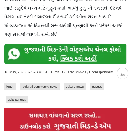
ભાઈ સહદેવે લગ્ન માટે મુહૂર્ત કાઢી આપ્યું હતું એ દિવસથી દર વર્ષે
વૈશાખ વદ તેરસે સમાજનાં દીકરા-દીકરીઓનાં લગ્ન થાય છે.
પાંડવકાળના એ દિવસથી શરૂ થયેલી પ્રણાલી અને પરંપરા આજે
પણ સમાજે જાળવી રાખી છે.’
16 May, 2026 09:59 AM IST | Kutch | Gujarati Mid-day Correspondent
ટોચ
kutch
gujarati community news
culture news
gujarat
gujarat news