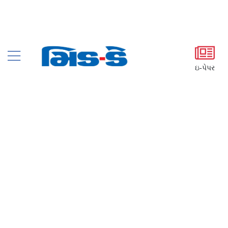
ઇ-પેપર