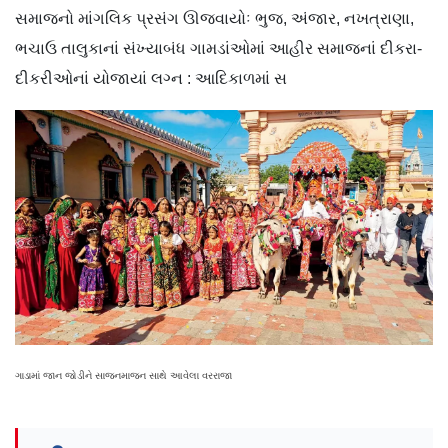
સમાજનો માંગલિક પ્રસંગ ઊજવાયોઃ ભુજ, અંજાર, નખત્રાણા,
ભચાઉ તાલુકાનાં સંખ્યાબંધ ગામડાંઓમાં આહીર સમાજનાં દીકરા-
દીકરીઓનાં યોજાયાં લગ્ન : આદિકાળમાં સ
ગાડામાં જાન જોડીને સાજનમાજન સાથે આવેલા વરરાજા