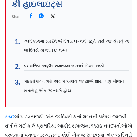
કી હાઇલાઇટ્સ
Share:
આદિકાળમાં સહદેવે જે દિવસે લગ્નનું મુહૂર્ત કાઢી આપ્યું હતું એ
જ દિવસે યોજાય છે લગ્ન
પ્રાંથરિયા આહીર સમાજમાં લગ્નનો દિવસ નક્કી
ગામમાં લગ્ન ભલે અલગ-અલગ જગ્યાએ થાય, પણ ભોજન-
સમારોહ એક જ સ્થળે હોય
કચ્છ
માં પાંડવકાળથી એક જ દિવસે થતાં લગ્નની પરંપરા જાળવી
રાખીને ગઈ કાલે પ્રાંથરિયા આહીર સમાજનાં ૧૧૩૪ નવદંપતીઓએ
પ્રભુતામાં પગલાં માંડ્યાં હતાં. કોઈ એક જ સમાજમાં એક જ દિવસે