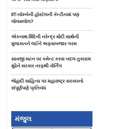
IIT-બૉમ્બેની હૉસ્ટેલની કૅન્ટીનમાં પણ
લોલમલોલ?
એકનાથ શિંદેની નરેન્દ્ર મોદી સાથેની
મુલાકાતને લઈને અફવાબજાર ગરમ
સાવજી મટન પર કમેન્ટ કરવા બદલ તુકારામ
મુંઢેને સરકાર તરફથી વૉર્નિંગ
જેહાદી સાહિત્ય પર મહારાષ્ટ્ર સરકારનો
સંપૂર્ણપણે પ્રતિબંધ
મંજુલ