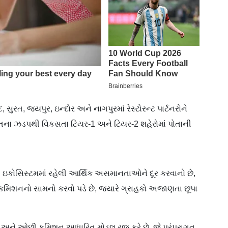
ત, જયપુર, ઇન્દોર અને નાગપુરમાં રેસ્ટોરન્ટ પાર્ટનરોને
ારતના ઝડપથી વિકસતા ટિયર-1 અને ટિયર-2 શહેરોમાં પોતાની
વરી ઇકોસિસ્ટમમાં રહેલી આર્થિક અસમાનતાઓને દૂર કરવાનો છે,
ા કમિશનનો સામનો કરવો પડે છે, જ્યારે ગ્રાહકો અજાણતા છૂપા
ક અને ઓછી કમિશન આધારિત મોડલ રજૂ કરે છે, જે પરંપરાગત