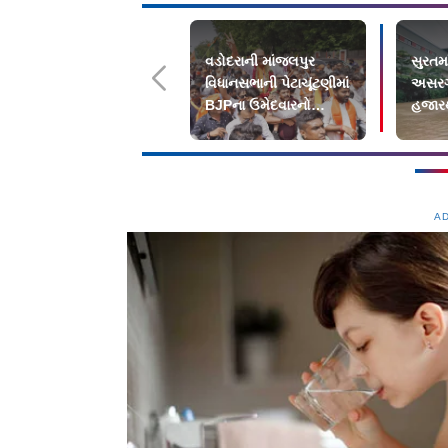
વડોદરાની માંજલપુર
સુરતમા
વિધાનસભાની પેટાચૂંટણીમાં
અસરગ્
BJPના ઉમેદવારનો
હજારથ
વિજય
સ્થળાં
A