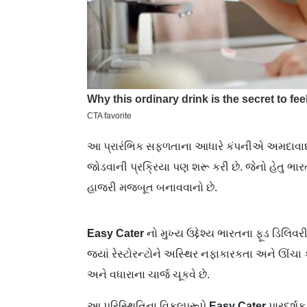
આ પ્રારંભિક સફળતાના આધારે કંપનીએ અમદાવાદ, સુર
જોડવાની પ્રક્રિયા પણ શરૂ કરી છે. જેનો હેતુ ભ
હાજરી મજબૂત બનાવવાનો છે.
Easy Cater
નો મુખ્ય ઉદ્દેશ્ય ભારતના ફૂડ ડિલિ
જ્યાં રેસ્ટોરન્ટોને અસ્થિર નફાકારકતા અને ઊંચ
અને વધારાના ચાર્જ ચૂકવે છે.
આ પરિસ્થિતિના વિકલ્પરૂપે
Easy Cater
પારદર્શ