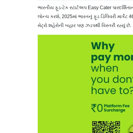
ભારતીય ફૂડ-ટેક સ્ટાર્ટઅપ Easy Cater પારદર્શિતા
લોન્ચ કરશે, 2025માં ભારતનું ફૂડ ડિલિવરી માર્કેટ
મેટ્રો શહેરોની બહાર પણ ઝડપથી વિસ્તરી રહ્યું છે.