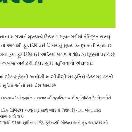
તાના માળખાને મુખ્યત્વે ટિયર-1 મહાનગરોમાં કેન્દ્રિત રાખ્યું
રતના આગામી ફૂડ ડિલિવરી વિકાસનું મુખ્ય કેન્દ્ર બની રહ્યા છે.
શના કુલ ફૂડ ડિલિવરી ઓર્ડરમાં લગભગ
48
ટકા હિસ્સો ધરાવે છે
0
અબજ અમેરિકી ડોલર સુધી પહોંચવાનો અંદાજ છે.
માં દરેક શહેરની અનોખી ખાણીપીણી સંસ્કૃતિને ઉજાગર કરતી
એપ સુવિધાઓનો સમાવેશ થાય છે.
દાયકાઓથી જીવંત રાખનાર ઐતિહાસિક અને પ્રતિષ્ઠિત રેસ્ટોરન્ટોને
ચારિક ડિજિટલ અર્થતંત્ર સાથે જોડતો વિશેષ વિભાગ, જેના દ્વારા
 લાભ મળી શકે.
ટે ₹25થી ₹150 સુધીના બજેટ-ફ્રેન્ડલી ભોજન અને ફૂડ આઇટમ્સની