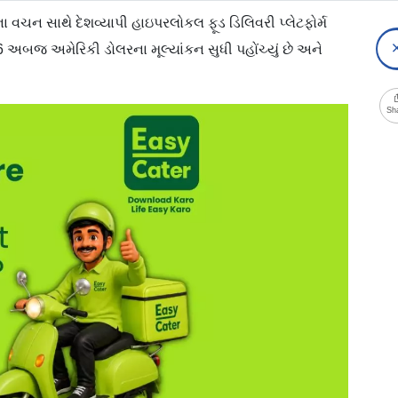
ના વચન સાથે દેશવ્યાપી હાઇપરલોકલ ફૂડ ડિલિવરી પ્લેટફોર્મ
 46 અબજ અમેરિકી ડોલરના મૂલ્યાંકન સુધી પહોંચ્યું છે અને
Sh