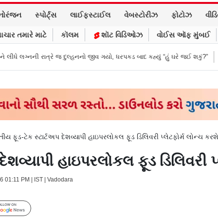
નોરંજન
સ્પોર્ટ્સ
લાઈફસ્ટાઈલ
વેબસ્ટોરીઝ
ફોટોઝ
વીડ
ાચાર તમારે માટે
કૉલમ
શૉટ વિડિઓઝ
વોઈસ ઑફ મુંબઈ
ત્રે જ દુલ્હનનો જીવ ગયો, ધરપકડ બાદ કહ્યું “હું ઘરે જઈ શકું?”
‘હું બાબા બાગેશ્વ
તીય ફૂડ-ટેક સ્ટાર્ટઅપ દેશવ્યાપી હાઇપરલોકલ ફૂડ ડિલિવરી પ્લેટફોર્મ લોન્ચ કરશ
 દેશવ્યાપી હાઇપરલોકલ ફૂડ ડિલિવરી પ્
26 01:11 PM | IST | Vadodara
Follow Us