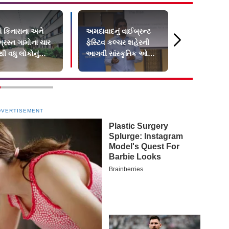
ં કિનારાના અને
અમદાવાદનું વાઈબ્રન્ટ
મોરબીમાં મેજિ
રસ્ત ગામોના ચાર
ફેસ્ટિવ કલ્ચર શહેરની
પાણી દરિયાન
ી વધુ લોકોનું
આગવી સાંસ્કૃતિક ઓળખ
ઊછળવા લાગ્યું
તર
તરીકે...
નિષ્ણાતોએ?
DVERTISEMENT