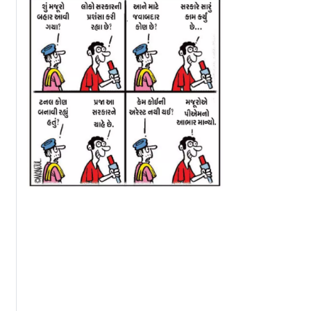
ક: કૂવાનું
કચ્છમાં સામખિયાળી અને
ગુજરાતમાં નીકળશે
ી જેમ
ભચાઉ વચ્ચે બનેલી
૧૨૦૦થી વધારે
: શું કહ્યું
ત્રીજી અને ચોથી
તિરંગાયાત્રા
રેલલાઇન પર સફળ
ટ્રાયલ