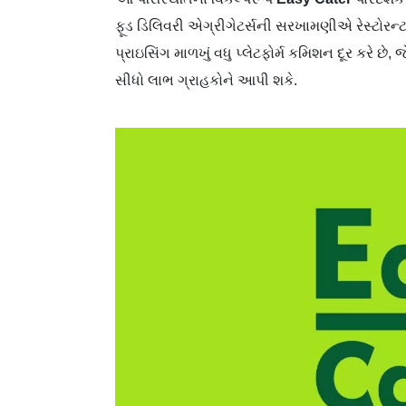
ફૂડ ડિલિવરી એગ્રીગેટર્સની સરખામણીએ રેસ્ટોરન્ટ ભ
પ્રાઇસિંગ માળખું વધુ પ્લેટફોર્મ કમિશન દૂર કરે છ
સીધો લાભ ગ્રાહકોને આપી શકે.