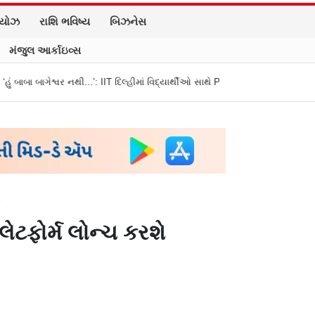
િયોઝ
રાશિ ભવિષ્ય
બિઝનેસ
મંજુલ આર્કાઇવ્સ
ર નથી...’: IIT દિલ્હીમાં વિદ્યાર્થીઓ સાથે PM મોદીનો રમુજી સંવાદ
થાણે: શાળાના વ
ે
લેટફોર્મ લોન્ચ કરશે