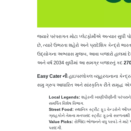
જ્યારે પરંપરાગત મોટા પ્લેટફોર્મોએ અત્યાર સુધી પો
છે, ત્યારે ઉભરતા શહેરો અને પ્રાદેશિક કેન્દ્રો ભા
ઉદ્યોગના અભ્યાસ મુજબ, આવા બજારો હાલમાં દે
અને વર્ષ 2034 સુધીમાં આ સમગ્ર બજારનું કદ
27
Easy Cater
ની
હાઇપરલોકલ વ્યૂહરચનાના કેન્દ્ર
સમુ ગ્રુપ આધારિત અને સાંસ્કૃતિક રીતે સમૃદ્ધ 
Local Legends:
શહેરની ખાણીપીણીની પરંપરાને 
સમર્પિત વિશેષ વિભાગ.
Street Food:
સ્થાનિક સ્ટ્રીટ ફૂડ વેન્ડરોને ઔપ
ગ્રાહકોને તેમના મનપસંદ સ્ટ્રીટ ફૂડનો સરળતાથી
Value Picks:
રોજિંદા ભોજનને વધુ પરવડે તે મા
પસંદગી.