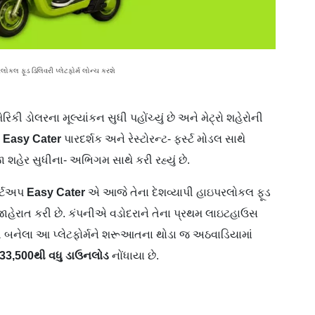
લોકલ ફૂડ ડિલિવરી પ્લેટફોર્મ લોન્ચ કરશે
 ડોલરના મૂલ્યાંકન સુધી પહોંચ્યું છે અને મેટ્રો શહેરોની
ં
Easy Cater
પારદર્શક અને રેસ્ટોરન્ટ- ફર્સ્ટ મોડલ સાથે
હેર સુધીના- અભિગમ સાથે કરી રહ્યું છે.
ાર્ટઅપ
Easy Cater
એ આજે તેના દેશવ્યાપી હાઇપરલોકલ ફૂડ
ર જાહેરાત કરી છે. કંપનીએ વડોદરાને તેના પ્રથમ લાઇટહાઉસ
ત બનેલા આ પ્લેટફોર્મને શરૂઆતના થોડા જ અઠવાડિયામાં
33,500
થી
વધુ
ડાઉનલોડ
નોંધાયા છે.