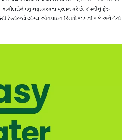
ાગીદારોને વધુ નફાકારકતા પ્રદાન કરે છે. કંપનીનું ફેર-
ે, જેથી રેસ્ટોરન્ટો યોગ્ય ઓનલાઇન કિંમતો જાળવી શકે અને તેનો