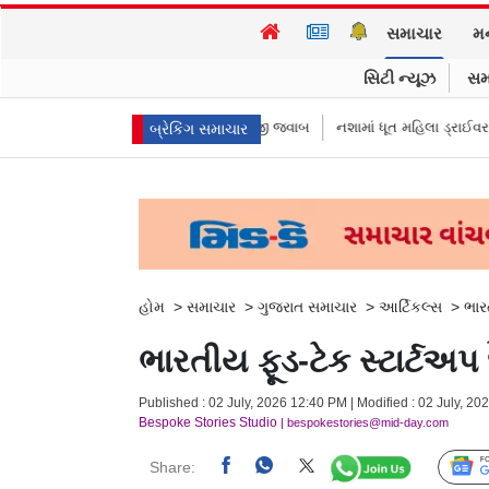
સમાચાર
મ
સિટી ન્યૂઝ
સમ
ે? FDA કમિશનરે આપ્યો રમૂજી જવાબ
નશામાં ધૂત મહિલા ડ્રાઈવરને લીધે લગ્નની રા
બ્રેકિંગ સમાચાર
હોમ
>
સમાચાર
>
ગુજરાત સમાચાર
>
આર્ટિકલ્સ
>
ભાર
ભારતીય ફૂડ-ટેક સ્ટાર્ટઅપ
Published : 02 July, 2026 12:40 PM | Modified : 02 July, 20
Bespoke Stories Studio
| bespokestories@mid-day.com
Share: