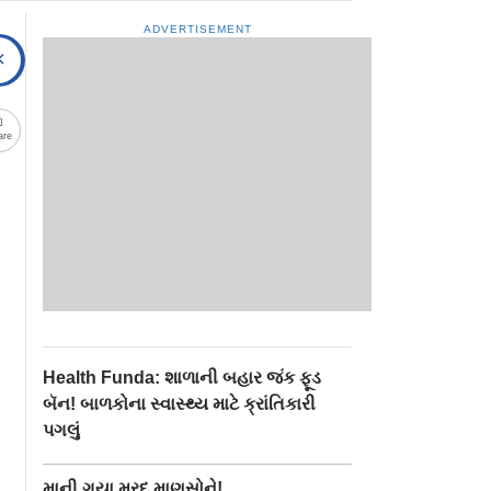
ADVERTISEMENT
are
Health Funda: શાળાની બહાર જંક ફૂડ
બૅન! બાળકોના સ્વાસ્થ્ય માટે ક્રાંતિકારી
પગલું
માની ગયા મરદ માણસોને!