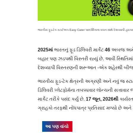
ભારતીય ફૂડ-ટેક સ્ટાર્ટઅપ Easy Cater પારદર્શિતાના વચન સાથે દેશવ્યાપી હાઇપર
2025
માં
ભારતનું ફૂડ ડિલિવરી માર્કેટ
46
અબજ અમેરિકી
બહાર પણ ઝડપથી વિસ્તરી રહ્યું છે. આવી સ્થિતિમા
દેશવ્યાપી વિસ્તરણની શરૂઆત -એક શહેરથી બીજા શ
ભારતીય ફૂડ-ટેક ક્ષેત્રની અગ્રણી અને નવું જ સ્ટ
ડિલિવરી પ્લેટફોર્મના તબક્કાવાર લોન્ચની સત્તાવા
માર્કેટ તરીકે પસંદ કર્યું છે.
17
જૂન, 2026
થી
કાર્યર
ગ્રાહકો તરફથી નોંધપાત્ર પ્રતિસાદ મળ્યો છે અને
આ પણ વાંચો