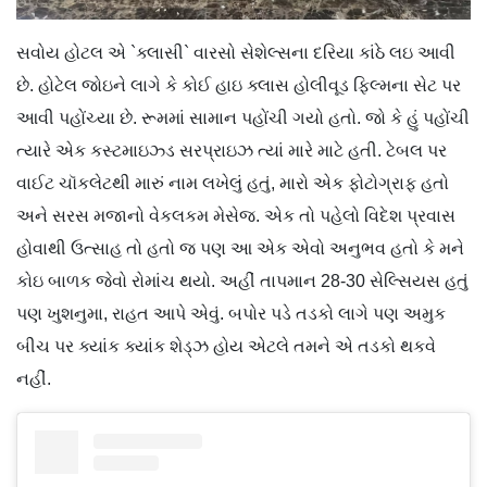
સવોય હોટલ એ `ક્લાસી` વારસો સેશેલ્સના દરિયા કાંઠે લઇ આવી
છે. હોટેલ જોઇને લાગે કે કોઈ હાઇ ક્લાસ હોલીવૂડ ફિલ્મના સેટ પર
આવી પહોંચ્યા છે. રૂમમાં સામાન પહોંચી ગયો હતો. જો કે હું પહોંચી
ત્યારે એક કસ્ટમાઇઝ્ડ સરપ્રાઇઝ ત્યાં મારે માટે હતી. ટેબલ પર
વાઈટ ચૉકલેટથી મારું નામ લખેલું હતું, મારો એક ફોટોગ્રાફ હતો
અને સરસ મજાનો વેકલકમ મેસેજ. એક તો પહેલો વિદેશ પ્રવાસ
હોવાથી ઉત્સાહ તો હતો જ પણ આ એક એવો અનુભવ હતો કે મને
કોઇ બાળક જેવો રોમાંચ થયો. અહીં તાપમાન 28-30 સેલ્સિયસ હતું
પણ ખુશનુમા, રાહત આપે એવું. બપોર પડે તડકો લાગે પણ અમુક
બીચ પર ક્યાંક ક્યાંક શેડ્ઝ હોય એટલે તમને એ તડકો થકવે
નહીં.