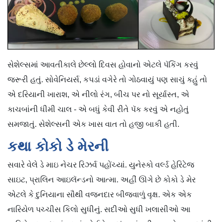
સેશેલ્સમાં આવતીકાલે છેલ્લો દિવસ હોવાનો એટલે પૅકિંગ કરવું
જરૂરી હતું. સોવેનિયર્સ, કપડાં વગેરે તો ગોઠવાયું પણ સાચું કહું તો
એ દરિયાની ખારાશ, એ નીલો રંગ, બીચ પર નો સૂર્યાસ્ત, એ
કાચબાંની ધીમી ચાલ - એ બધું કેવી રીતે પૅક કરવું એ નહોતું
સમજાતું. સેશેલ્સની એક ખાસ વાત તો હજી બાકી હતી.
કથા કોકો ડે મેરની
સવારે વેલે ડે માઇ નેચર રિઝર્વ પહોંચ્યાં. યુનેસ્કો વર્લ્ડ હેરિટેજ
સાઇટ, પ્રાલિન આઇલૅન્ડનો આત્મા. અહીં ઊગે છે કોકો ડે મેર
એટલે કે દુનિયાના સૌથી વજનદાર બીજવાળું વૃક્ષ. એક એક
નારિયેળ પચ્ચીસ કિલો સુધીનું. સદીઓ સુધી ખલાસીઓ આ