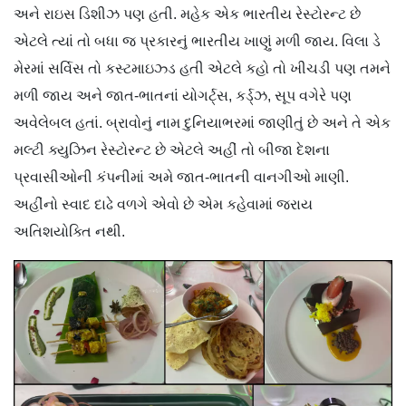
અને રાઇસ ડિશીઝ પણ હતી. મહેક એક ભારતીય રેસ્ટોરન્ટ છે
એટલે ત્યાં તો બધા જ પ્રકારનું ભારતીય ખાણું મળી જાય. વિલા ડે
મેરમાં સર્વિસ તો કસ્ટમાઇઝ્ડ હતી એટલે કહો તો ખીચડી પણ તમને
મળી જાય અને જાત-ભાતનાં યોગર્ટ્સ, કર્ડ્ઝ, સૂપ વગેરે પણ
અવેલેબલ હતાં. બ્રાવોનું નામ દુનિયાભરમાં જાણીતું છે અને તે એક
મલ્ટી ક્યુઝિન રેસ્ટોરન્ટ છે એટલે અહીં તો બીજા દેશના
પ્રવાસીઓની કંપનીમાં અમે જાત-ભાતની વાનગીઓ માણી.
અહીંનો સ્વાદ દાઢે વળગે એવો છે એમ કહેવામાં જરાય
અતિશયોક્તિ નથી.