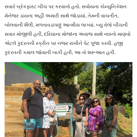
સવારે બ્રેકફાસ્ટ બીચ પર કરવાનો હતો. સવોયના કોમ્યુનિકેશન
મેનેજર ડાયના અહીં અમારી સાથે જોડાયાં. તેમની વાચતીત,
બોલવાની શૈલી, મળતાવડાપણું આત્મીય લાગ્યાં. બ્યુ વેલો બીચની
સવાર મોજીલી હતી, દરિયાના મોજાંના અવાજ સાથે નાસ્તો માણવો
એટલે કુદરતની સ્ક્રીન પર નજર રાખીને પેટ પૂજા કરવી. હજી
કુદરતની કમાલ જોવાની બાકી હતી, આ તો શરૂઆત હતી.