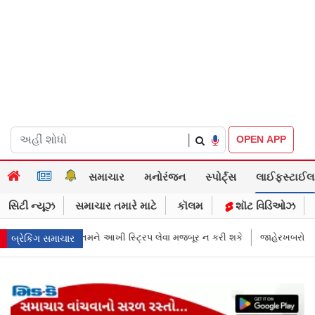
|
OPEN APP
સમાચાર
મનોરંજન
સ્પોર્ટ્સ
લાઈફસ્ટાઈલ
સિટી ન્યૂઝ
સમાચાર તમારે માટે
કૉલમ
શૉટ વિડિઓઝ
ખી સ્ટ્રિપ લેવા મજબૂર ન કરી શકે
જાહેરખબરોથી લોકોને મિસગાઇડ કરનારી 
બ્રેકિંગ સમાચાર