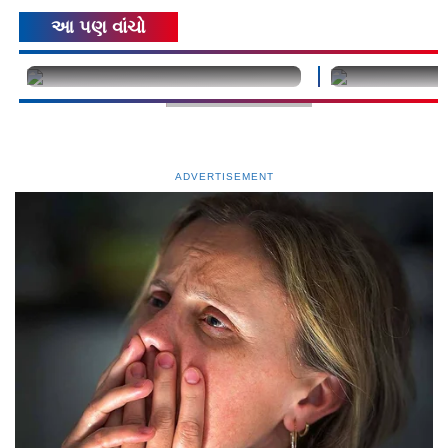
આ પણ વાંચો
undefined
undefined
ADVERTISEMENT