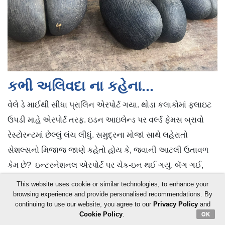
કભી અલિવદા ના કહેના...
વેલે ડે માઈથી સીધા પ્રાલિન એરપોર્ટ ગયા. થોડા કલાકોમાં ફ્લાઇટ
ઉપડી માહે એરપોર્ટ તરફ. ઇડન આઇલેન્ડ પર વર્લ્ડ ફેમસ બ્રાવો
રેસ્ટોરન્ટમાં છેલ્લું લંચ લીધું. સમુદ્રના મોજાં સાથે લહેરાતો
સેશલ્સનો મિજાજ જાણે કહેતો હોય કે, જવાની આટલી ઉતાવળ
કેમ છે? ઇન્ટરનેશનલ એરપોર્ટ પર ચેક-ઇન થઈ ગયું. બૅગ ગઈ,
બૉર્ડિંગ પાસ આવ્યો. હવે ફક્ત રાહ. બારીની બહાર એ જ નજારો
This website uses cookie or similar technologies, to enhance your
browsing experience and provide personalised recommendations. By
હતો, ચારેતરફ પાણી, વચ્ચે રનવે. આવતી વખતે આ દૃશ્ય જોઈને
continuing to use our website, you agree to our
Privacy Policy
and
અચંબો થયો હતો. જતી વખતે એ જ દૃશ્ય જોઈને ગળું ભરાઈ
Cookie Policy
.
OK