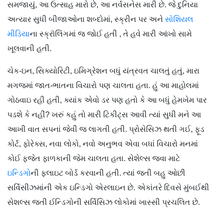
સમજાયું, આ ઉત્સાહ મારો છે, આ નર્વસનેસ મારી છે. જે દુનિયા
અત્યાર સુધી બીજાઓના શબ્દોમાં, સ્ક્રીન પર અને
સોશિયલ
મીડિયા
ના સ્ક્રૉલિંગમાં જ જોઈ હતી , તે હવે મારી આંખો સામે
ખૂલવાની હતી.
ચેક-ઇન, સિક્યોરિટી, ઇમિગ્રેશન બધું યંત્રવત ચાલતું હતું, મારા
મગજમાં જાત-ભાતના વિચારો પણ ચાલતા હતા. હું આ માહોલમાં
ગોઠવાઇ રહી હતી, ક્યાંક એવો ડર પણ હતો કે આ બધું હેમખેમ પાર
પડશે કે નહીં? ખરું કહું તો મારી ટિકીટ્સ આવી ત્યાં સુધી મને આ
આખી વાત સપનાં જેવી જ લાગતી હતી. પ્રોસેસિઝ થતી ગઈ, ફૂડ
કોર્ટ, ફોરેક્સ, નવા લોકો, નવો અનુભવ એવા બધાં વિચારો મનમાં
કોઈ ફજેત ફાળકાની જેમ ચાલતા હતા. સેશેલ્સ જવા માટે
ઇન્ડિગો
ની ફ્લાઇટ બોર્ડ કરવાની હતી. ત્યાં જતી બહુ ઓછી
સર્વિસીઝમાંની એક ઇન્ડિગો એરલાઇન છે. એકાંતરે દિવસે મુંબઈથી
સેશલ્સ જતી ઈન્ડિગોની સર્વિસિઝ લોકોમાં ખાસ્સી પ્રચલિત છે.