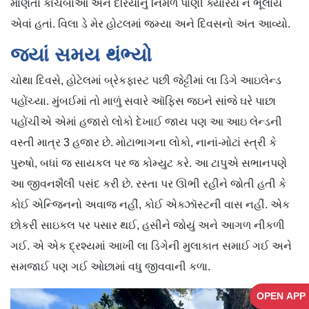
માણતા કાચબાઓ અને દરિયાનું નિર્મળ પાણી ક્યારેય ન ભૂલાય
એવાં હતાં. વિલા ડે મેર હોટલમાં જમ્યા અને દિવસનો અંત આવ્યો.
જ્યાં સમય થંભ્યો
ચોથા દિવસે, હોટેલમાં બ્રેકફાસ્ટ પછી જેટ્ટીમાં લા ડિગે આઇલેન્ડ
પહોંચ્યા. મુંબઈમાં તો માળું સવારે ઑફિસ જઇને સાંજે ઘરે પાછા
પહોંચીએ એમાં હજારો લોકો દેખાઈ જાય પણ આ આઇ લેન્ડની
વસ્તી માત્ર 3 હજાર છે. મોટાભાગના લોકો, નાનાં-મોટાં સ્ત્રી કે
પુરુષો, બધાં જ સાયકલ પર જ કોમ્યુટ કરે. આ ટાપુએ સભાનપણે
આ જીવનશૈલી પસંદ કરી છે. રસ્તા પર ઊભી રહીને જોતી હતી કે
કોઈ એન્જિનનો અવાજ નહીં, કોઈ એક્ઝૉસ્ટની વાસ નહીં. એક
છોકરી સાઇકલ પર પસાર થઈ, હસીને જોયું અને આગળ નીકળી
ગઈ. એ એક દ્રશ્યમાં આખી લા ડિગેની મુલાકાત સમાઈ ગઈ અને
સમજાઈ પણ ગઈ ઓછામાં વધુ જીવવાની કળા.
OPEN APP