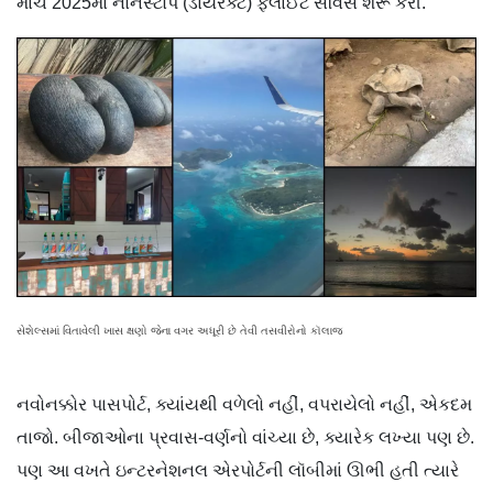
માર્ચ 2025માં નોનસ્ટોપ (ડાયરેક્ટ) ફ્લાઈટ સર્વિસ શરૂ કરી.
સેશેલ્સમાં વિતાવેલી ખાસ ક્ષણો જેના વગર અધૂરી છે તેવી તસવીરોનો કૉલાજ
નવોનક્કોર પાસપોર્ટ, ક્યાંયથી વળેલો નહીં, વપરાયેલો નહીં, એકદમ
તાજો. બીજાઓના પ્રવાસ-વર્ણનો વાંચ્યા છે, ક્યારેક લખ્યા પણ છે.
પણ આ વખતે ઇન્ટરનેશનલ એરપોર્ટની લૉબીમાં ઊભી હતી ત્યારે