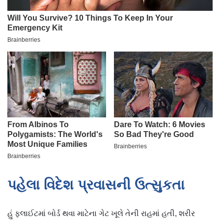
પહેલા વિદેશ પ્રવાસની ઉત્સુકતા
હું ફ્લાઈટમાં બોર્ડ થવા માટેના ગેટ ખૂલે તેની રાહમાં હતી, શરીર