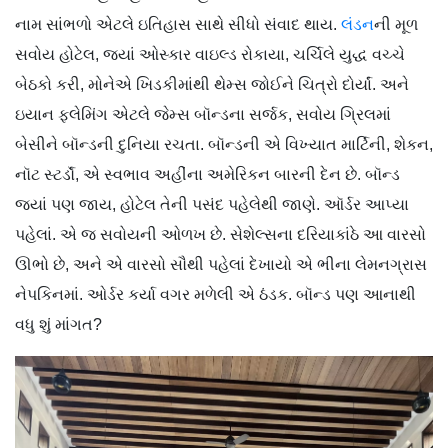
નામ સાંભળો એટલે ઇતિહાસ સાથે સીધો સંવાદ થાય.
લંડન
ની મૂળ
સવોય હોટેલ, જ્યાં ઓસ્કાર વાઇલ્ડ રોકાયા, ચર્ચિલે યુદ્ધ વચ્ચે
બેઠકો કરી, મોનેએ ખિડકીમાંથી થેમ્સ જોઈને ચિત્રો દોર્યાં. અને
ઇયાન ફ્લેમિંગ એટલે જેમ્સ બૉન્ડના સર્જક, સવોય ગ્રિલમાં
બેસીને બૉન્ડની દુનિયા રચતા. બૉન્ડની એ વિખ્યાત માર્ટિની, શેકન,
નૉટ સ્ટર્ડૉ, એ સ્વભાવ અહીંના અમેરિકન બારની દેન છે. બૉન્ડ
જ્યાં પણ જાય, હોટેલ તેની પસંદ પહેલેથી જાણે. ઑર્ડર આપ્યા
પહેલાં. એ જ સવોયની ઓળખ છે. સેશેલ્સના દરિયાકાંઠે આ વારસો
ઊભો છે, અને એ વારસો સૌથી પહેલાં દેખાયો એ ભીના લેમનગ્રાસ
નેપકિનમાં. ઓર્ડર કર્યા વગર મળેલી એ ઠંડક. બૉન્ડ પણ આનાથી
વધુ શું માંગત?