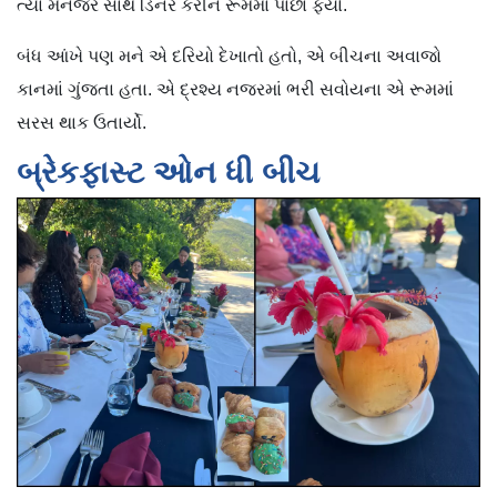
ત્યાં મેનેજર સાથે ડિનર કરીને રૂમમાં પાછા ફર્યા.
બંધ આંખે પણ મને એ દરિયો દેખાતો હતો, એ બીચના અવાજો
કાનમાં ગુંજતા હતા. એ દ્રશ્ય નજરમાં ભરી સવોયના એ રૂમમાં
સરસ થાક ઉતાર્યો.
બ્રેકફાસ્ટ ઓન ધી બીચ