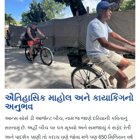
ઐતિહાસિક માહોલ અને કાયાકિંગનો
અનુભવ
આન્સ સોર્સ ડી આર્જન્ટ બીચ, નામ જ જાણે દરિયાની કવિતાનું
સરનામું છે. અહીં બીચ પર પગ મૂક્યો અને સમજાયું કે સફેદ રેતી
અને પાદર્શક પાણી તો કદાચ ઘણે જોવા મળે પણ 650 મિલિયન વર્ષ