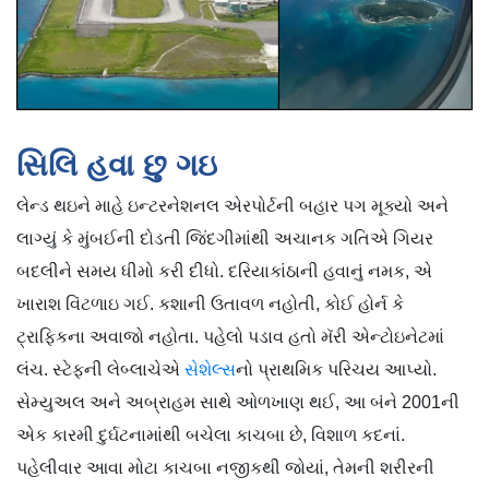
સિલિ હવા છુ ગઇ
લેન્ડ થઇને માહે ઇન્ટરનેશનલ એરપોર્ટની બહાર પગ મૂક્યો અને
લાગ્યું કે મુંબઈની દોડતી જિંદગીમાંથી અચાનક ગતિએ ગિયર
બદલીને સમય ધીમો કરી દીધો. દરિયાકાંઠાની હવાનું નમક, એ
ખારાશ વિંટળાઇ ગઈ. કશાની ઉતાવળ નહોતી, કોઈ હોર્ન કે
ટ્રાફિકના અવાજો નહોતા. પહેલો પડાવ હતો મૅરી એન્ટોઇનેટમાં
લંચ. સ્ટેફની લેબ્લાચેએ
સેશેલ્સ
નો પ્રાથમિક પરિચય આપ્યો.
સેમ્યુઅલ અને અબ્રાહમ સાથે ઓળખાણ થઈ, આ બંને 2001ની
એક કારમી દુર્ઘટનામાંથી બચેલા કાચબા છે, વિશાળ કદનાં.
પહેલીવાર આવા મોટા કાચબા નજીકથી જોયાં, તેમની શરીરની