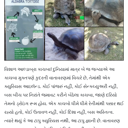
વિશાળ આલ્ડાબ્રા કાચબા! દુનિયામાં માત્ર બે જ જગ્યાએ આ
કાચબા મુક્તપણે કુદરતી વાતાવરણમાં વિચરે છે, તેમાંથી એક
ક્યુરિયસ આઇલૅન્ડ. કોઈ પાંજરું નહીં, કોઈ સેન્ક્ચ્યુઅરી નહીં,
બસ બીચ પર નિરાંતે જમાવટ કરીને બેઠેલા કાચબા, જાણે દરિયો
તેમનો ડ્રોઇંગ રૂમ હોય. એક કાચબો ધીમે ધીમે રેતીમાંથી પસાર થઈ
રહ્યો હતો, કોઈ ઉતાવળ નહીં, કોઈ દિશા નહીં, બસ અસ્તિત્વ.
ત્યારે થયું કે આ ટાપુ ક્યુરિયસ નથી, આ ટાપુ જ્ઞાની છે. વાતાવરણ