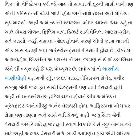
વિકલ્પો, વેજિટેબલ કરી જે આમ તો સાંભારની દૂરની માસી લાગે પણ
એની કન્સિટન્સી થોડી જાડી હોય અને સાથે રાઇસ અને લેન્ટિલ
સૂપ માણ્યો. અહીં અમે ત્યાંની સ્ટાઇલના મોદક ચાખ્યા એમ કહું તો
ચાલે કોપરા ગોળના ફિલિંગ વાળા ડિઝર્ટ સાથે વેનિલા આઇસ-ક્રીમ
સર્વ કરાયો. અહીં મસાલા ઓછા હોવાને કારણે ચીલી ક્રશ નામની
એક ખાસ ચટણી બધા જ રેસ્ટોરન્ટ્સમાં પીરસાતી હોય છે. કૉકટેલ,
આલ્કોહોલ, લિકર્સના ઑપશન્સ તો ખરાં જ પણ સાથે લોકલ બિયર
જેને સી બ્ય્રુ કહે છે પણ પૉપ્યુલર છે. સવોયમાં તો
ભારતીય
ખાણીપીણી
પણ મળી રહે, લચ્છા પરાઠા, મેક્સિકન સેલેડ, પનીર
સબ્જી જેવી જ્યાફત સાથે ડિઝર્ટ્સની પણ ઘણી વેરાયટી હતી.
અહીં તો ઇન્ટરનેશનલ હોટેલ ચેઇન હોવાને લીધે અમેરિકન
બ્રેકફાસ્ટ અને બીજી અનેક વેરાયટી હોય. આફ્રિકાના બીચ પર
ઢોસા પણ માણ્યા અને સાથે નારિયેળનું પાણી, જ્યુસિઝ જેવી
વેરાયટી અમારે માટે હાજર હતી.સ્વાભાવિક છે કે સી-ફૂડ ખાનારાઓ
માટે અહીં અઢળક વેરાયટી મળે. બાકી આપણને ફાવે એવી લેન્ટિલ