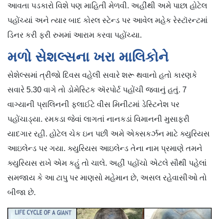
આવતા પડકારો વિશે પણ માહિતી મેળવી. અહીંથી અમે પાછા હોટેલ
પહોંચ્યાં અને ત્યાર બાદ કોરલ સ્ટેન્ડ પર આવેલ મહેક રેસ્ટૉરન્ટમાં
ડિનર કરી ફરી રુમમાં આરામ કરવા પહોંચ્યા.
મળો સેશલ્સના ખરા માલિકોને
સેશેલ્સમાં ત્રીજો દિવસ વહેલી સવારે શરૂ થવાનો હતો કારણકે
સવારે 5.30 વાગે તો ડોમેસ્ટિક ઍરપોર્ટ પહોંચી જવાનું હતું. 7
વાગ્યાની પ્રાલિનની ફ્લાઈટે વીસ મિનીટમાં ડેસ્ટિનેશ પર
પહોંચાડ્યા. રમકડા જેવાં લાગતાં નાનકડાં વિમાનની મુસાફરી
યાદગાર રહી. હોટેલ ચેક ઇન પછી અમે એક્સકર્ઝન માટે ક્યુરિયસ
આઇલેન્ડ પર ગયા. ક્યુરિયસ આઇલેન્ડ તેના નામ પ્રમાણે તમને
ક્યુરિયસ રાખે એમ કહું તો ચાલે. અહીં પહોંચો એટલે સૌથી પહેલાં
સમજાય કે આ ટાપુ પર માણસો મહેમાન છે, અસલ રહેવાસીઓ તો
બીજા છે.