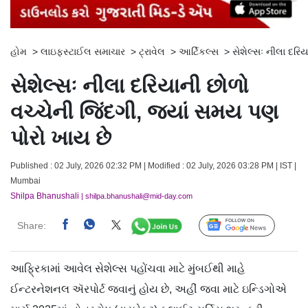
હોમ
>
લાઇફસ્ટાઈલ સમાચાર
>
ટ્રાવેલ
>
આર્ટિકલ્સ
>
સેશેલ્સઃ નીલા દરિ
સેશેલ્સઃ નીલા દરિયાની છોળો
વચ્ચેની જિંદગી, જ્યાં સમય પણ
પોરો ખાય છે
Published : 02 July, 2026 02:32 PM | Modified : 02 July, 2026 03:28 PM | IST |
Mumbai
Shilpa Bhanushali
| shilpa.bhanushali@mid-day.com
Share:
Follow Us
આફ્રિકામાં આવેલ સેશેલ્સ પહોંચવા માટે મુંબઈથી માહે
ઈન્ટરનેશનલ ઍરપોર્ટ જવાનું હોય છે, અહીં જવા માટે ઇન્ડિગોએ