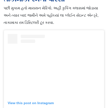
પછી મુકામ હતો માયસન મેરિંગો. અહીં કુકિંગ ક્લાસમાં જોડાયા
અને ત્યાર બાદ જમીને અમે પહોંચ્યાં લા પ્લેઈન સેઇન્ટ એન્ડ્રે,
તાકામાકા રમ ડિસ્ટિલરી ટૂર કરવા.
View this post on Instagram