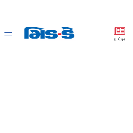
ઇ-પેપર