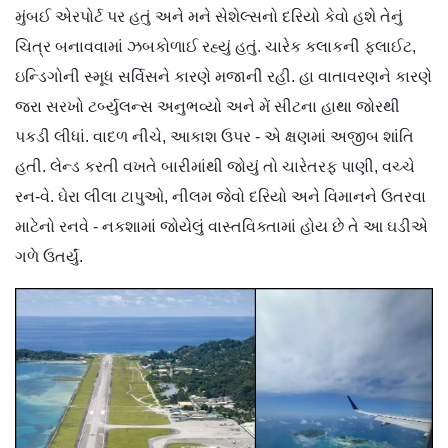
મુંબઈ એરપોર્ટ પર હતું અને મને સેશેલ્સનો દરિયો કેવો હશે તેનું
ચિત્ર બનાવવામાં ઝબકોળાઈ રહ્યું હતું. ચારેક કલાકની ફ્લાઈટ,
ઇન્ડિગોની સ્મૂધ સર્વિસને કારણે મજાની રહી. હા વાતાવરણને કારણે
જરા સરખો ટર્બ્યુલન્સ અનુભવ્યો અને મેં સીટના હાથા જોરથી
પકડી લીધાં. વાદળ નીચે, આકાશ ઉપર - એ ક્ષણમાં અજીબ શાંતિ
હતી. લેન્ડ કરતી વખતે બારીમાંથી જોયું તો ચારેતરફ પાણી, વચ્ચે
રન-વે. ઘેરા લીલા ટાપુઓ, નીલમ જેવો દરિયો અને વિમાનને ઉતરવા
માટેનો રનવે - નકશામાં જોયેલું વાસ્તવિક્તામાં હોય છે તે આ ઘડીએ
ગળે ઉતર્યું.