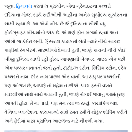
જૂના,
હિમાલય
કરતાં ય પ્રાચીન એવા ગ્રેનાઇટના પથ્થરો
દરિયાના મોજાં સાથે સદીઓથી અહીંના અનેક સૂર્યોદય સૂર્યાસ્તના
સાક્ષી રહ્યા છે. આ એવો બીચ છે જે દુનિયાના સૌથી વધુ
ફોટોગ્રાફ્ડ બીચમાંનો એક છે. એ ક્ષણે ફોન બૅગમાં રહ્યો અને
આંખો જ કૅમેરા બની. ક્રિસ્ટલ કાયકમાં બેઠી ત્યારે નીચે સ્વચ્છ
પાણીમાં રંગબેરંગી માછલીઓ દેખાતી હતી, જાણે કાચની નીચે કોઈ
બીજી દુનિયા ચાલી રહી હોય, આપણાથી બેખબર. ગાઇડ એક પછી
એક પથ્થર બતાવતો જતો હતો, ટૉર્ટૉઇઝ સ્ટોન, કિસિંગ સ્ટોન. દરેક
પથ્થરને નામ, દરેક નામ પાછળ એક વાર્તા. આ ટાપુ પર પથ્થરોની
પણ ઓળખ છે, આપણે તો મહેમાન છીએ. પાછા ફરતી વખતે
માછલીઓ સાથે સાથે આવતી હતી, જાણે રોકાઈ જવાનું આમંત્રણ
આપતી હોય. મેં ના પાડી, પણ મન ત્યાં જ રહ્યું. કાયાકિંગ બાદ
વેનિલા પ્લાન્ટેશન, કાચબાઓ સાથે રમત રમીને થોડુંક શોપિંગ કરીને
અમે ફેરીમાં પાછા પ્રાલિન આઇલૅન્ડ માટે નીકળી ગયા.