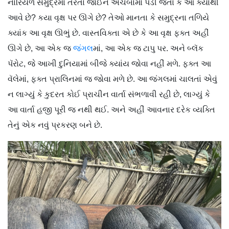
નારિયેળ સમુદ્રમાં તરતાં જોઈને અચંબામાં પડી જતા કે આ ક્યાંથી
આવે છે? કયા વૃક્ષ પર ઊગે છે? તેઓ માનતા કે સમુદ્રના તળિયે
ક્યાંક આ વૃક્ષ ઊભું છે. વાસ્તવિક્તા એ છે કે આ વૃક્ષ ફક્ત અહીં
ઊગે છે, આ એક જ
જંગલ
માં, આ એક જ ટાપુ પર. અને બ્લૅક
પૅરોટ, જે આખી દુનિયામાં બીજે ક્યાંય જોવા નહીં મળે. ફક્ત આ
વૅલેમાં, ફક્ત પ્રાલિનમાં જ જોવા મળે છે. આ જંગલમાં ચાલતાં એવું
ન લાગ્યું કે કુદરત કોઈ પ્રાચીન વાર્તા સંભળાવી રહી છે, લાગ્યું કે
આ વાર્તા હજી પૂરી જ નથી થઈ. અને અહીં આવનાર દરેક વ્યક્તિ
તેનું એક નવું પ્રકરણ બને છે.