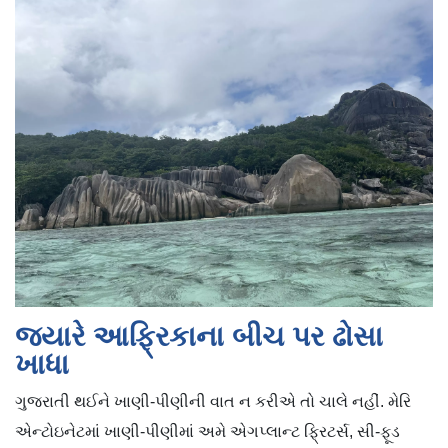
જ્યારે આફ્રિકાના બીચ પર ઢોસા
ખાધા
ગુજરાતી થઈને ખાણી-પીણીની વાત ન કરીએ તો ચાલે નહીં. મેરિ
એન્ટોઇનેટમાં ખાણી-પીણીમાં અમે એગપ્લાન્ટ ફ્રિટર્સ, સી-ફૂડ