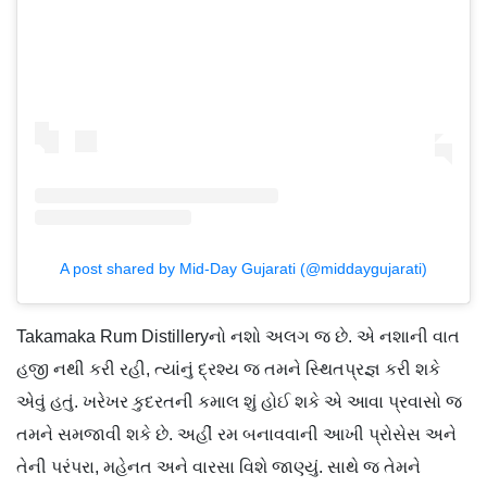
A post shared by Mid-Day Gujarati (@middaygujarati)
Takamaka Rum Distilleryનો નશો અલગ જ છે. એ નશાની વાત
હજી નથી કરી રહી, ત્યાંનું દ્રશ્ય જ તમને સ્થિતપ્રજ્ઞ કરી શકે
એવું હતું. ખરેખર કુદરતની કમાલ શું હોઈ શકે એ આવા પ્રવાસો જ
તમને સમજાવી શકે છે. અહીં રમ બનાવવાની આખી પ્રોસેસ અને
તેની પરંપરા, મહેનત અને વારસા વિશે જાણ્યું. સાથે જ તેમને