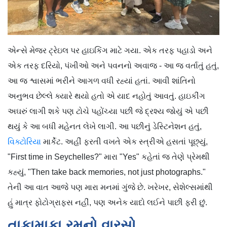
એન્સે મેજર ટ્રેઇલ પર હાઇકિંગ માટે ગયા. એક તરફ પહાડો અને
એક તરફ દરિયો, પંખીઓ અને પવનનો અવાજ - આ જ વર્તાતું હતું,
આ જ શ્વાસમાં ભરીને આગળ વધી રહ્યાં હતાં. આવી શાંતિનો
અનુભવ છેલ્લે ક્યારે થયો હતો એ યાદ નહોતું આવતું. હાઇકીંગ
અઘરું લાગી શકે પણ ટોચે પહોંચ્યા પછી જે દ્રશ્ય જોયું એ પછી
થયું કે આ બધી મહેનત લેખે લાગી. આ પછીનું ડેસ્ટિનેશન હતું,
વિક્ટોરિયા
માર્કેટ. અહીં ફરતી વખતે એક સ્ત્રીએ હસતાં પૂછ્યું,
"First time in Seychelles?" મારા "Yes" કહેતાં જ તેણે પ્રેમથી
કહ્યું, "Then take back memories, not just photographs."
તેની આ વાત આજે પણ મારા મનમાં ગુંજે છે. ખરેખર, સેશેલ્સમાંથી
હું માત્ર ફોટોગ્રાફ્સ નહીં, પણ અનેક યાદો લઈને પાછી ફરી છું.
તાકામાકા રમનો વારસો