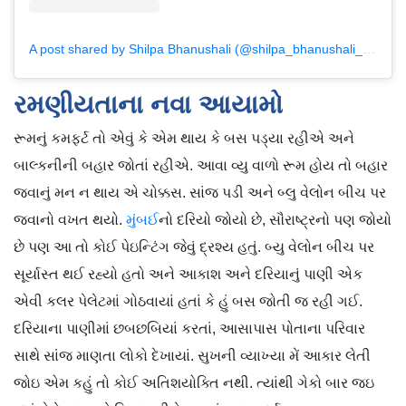
A post shared by Shilpa Bhanushali (@shilpa_bhanushali_chandan)
રમણીયતાના નવા આયામો
રૂમનું કમફર્ટ તો એવું કે એમ થાય કે બસ પડ્યા રહીએ અને
બાલ્કનીની બહાર જોતાં રહીએ. આવા વ્યુ વાળો રૂમ હોય તો બહાર
જવાનું મન ન થાય એ ચોક્કસ. સાંજ પડી અને બ્લુ વેલોન બીચ પર
જવાનો વખત થયો.
મુંબઈ
નો દરિયો જોયો છે, સૌરાષ્ટ્રનો પણ જોયો
છે પણ આ તો કોઈ પેઇન્ટિંગ જેવું દ્રશ્ય હતું. બ્યુ વેલોન બીચ પર
સૂર્યાસ્ત થઈ રહ્યો હતો અને આકાશ અને દરિયાનું પાણી એક
એવી કલર પેલેટમાં ગોઠવાયાં હતાં કે હું બસ જોતી જ રહી ગઈ.
દરિયાના પાણીમાં છબછબિયાં કરતાં, આસાપાસ પોતાના પરિવાર
સાથે સાંજ માણતા લોકો દેખાયાં. સુખની વ્યાખ્યા મેં આકાર લેતી
જોઇ એમ કહું તો કોઈ અતિશયોક્તિ નથી. ત્યાંથી ગેકો બાર જઇ