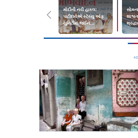
મોદીની નવી હાકલ:
સોમના
પાટીદારોએ સ્ટૅચ્યુ ઑફ
શાશ્વત
યુનિટીમાં જઈને
શ્રદ્ધ
ડેસ્ટિનેશન લગ્ન કરવાં
જોઈએ
A