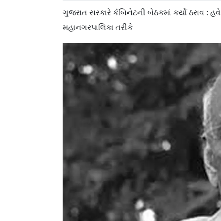
ગુજરાત સરકારે કૅબિનેટની બેઠકમાં કર્યો ઠરા
મહાનગરપાલિકા તરીકે