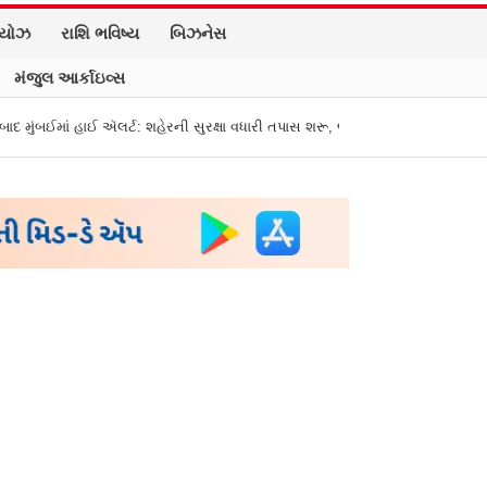
િયોઝ
રાશિ ભવિષ્ય
બિઝનેસ
મંજુલ આર્કાઇવ્સ
ર્ટ: શહેરની સુરક્ષા વધારી તપાસ શરૂ, જુઓ તસવીરો
એક પર હુમલો, બધા પર હુમલો