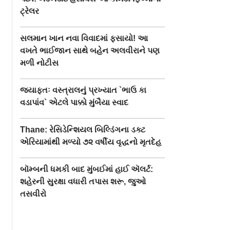
ટ્રેલર
સલમાન ખાન નવા વિવાદમાં ફસાયો! આ
વખતે ભાઈજાન સાથે બહેન અલવીરાને પણ
મળી નોટીસ
જ્યાફતઃ વસ્ત્રાલનું પ્રખ્યાત `ભાઉ કા
વડાપાંવ` એટલે પાક્કો મુંબૈયા સ્વાદ
Thane: રેસિડેન્શિયલ બિલ્ડિંગના ડક્ટ
એરિયામાંથી મળ્યો ૭૨ વર્ષીય વૃદ્ધનો મૃતદેહ
બૉમ્બની ધમકી બાદ મુંબઈમાં હાઈ ઍલર્ટ:
શહેરની સુરક્ષા વધારી તપાસ શરૂ, જુઓ
તસવીરો