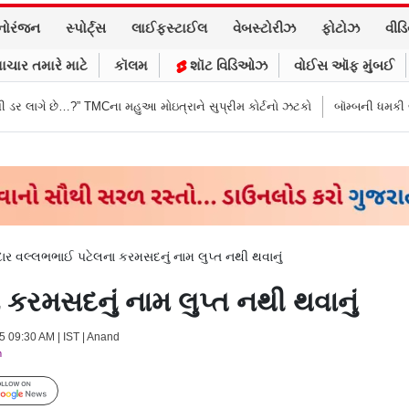
નોરંજન
સ્પોર્ટ્સ
લાઈફસ્ટાઈલ
વેબસ્ટોરીઝ
ફોટોઝ
વીડ
ાચાર તમારે માટે
કૉલમ
શૉટ વિડિઓઝ
વોઈસ ઑફ મુંબઈ
Cના મહુઆ મોઇત્રાને સુપ્રીમ કોર્ટનો ઝટકો
બૉમ્બની ધમકી બાદ મુંબઈમાં હાઈ ઍલ
ાર વલ્લભભાઈ પટેલના કરમસદનું નામ લુપ્ત નથી થવાનું
કરમસદનું નામ લુપ્ત નથી થવાનું
25 09:30 AM | IST | Anand
m
Follow Us