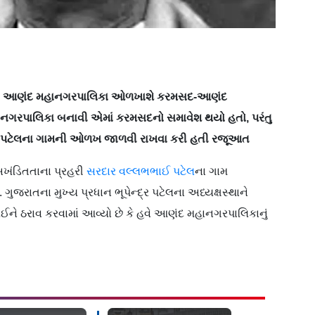
વ : હવે આણંદ મહાનગરપાલિકા ઓળખાશે કરમસદ-આણંદ
નગરપાલિકા બનાવી એમાં કરમસદનો સમાવેશ થયો હતો, પરંતુ
દાર પટેલના ગામની ઓળખ જાળવી રાખવા કરી હતી રજૂઆત
ખંડિતતાના પ્રહરી
સરદાર વલ્લભભાઈ પટેલ
ના ગામ
ુજરાતના મુખ્ય પ્રધાન ભૂપેન્દ્ર પટેલના અધ્યક્ષસ્થાને
લઈને ઠરાવ કરવામાં આવ્યો છે કે હવે આણંદ મહાનગરપાલિકાનું