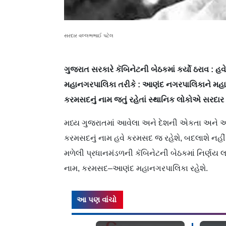
સરદાર વલ્લભભાઈ પટેલ
ગુજરાત સરકારે કૅબિનેટની બેઠકમાં કર્યો ઠરા
મહાનગરપાલિકા તરીકે : આણંદ નગરપાલિકાને મહા
કરમસદનું નામ જતું રહેતાં સ્થાનિક લોકોએ સર
મધ્ય ગુજરાતમાં આવેલા અને દેશની એકતા અને અ
કરમસદનું નામ હવે કરમસદ જ રહેશે, બદલાશે નહીં. ગ
મળેલી પ્રધાનમંડળની કૅબિનેટની બેઠકમાં નિર્ણય 
નામ, કરમસદ–આણંદ મહાનગરપાલિકા રહેશે.
આ પણ વાંચો