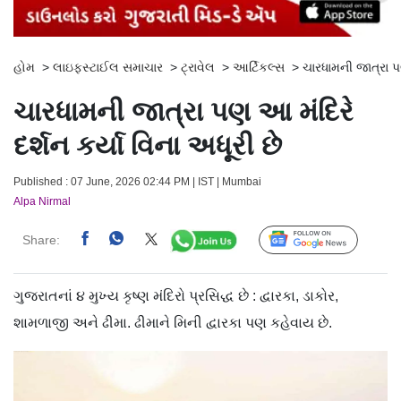
હોમ
>
લાઇફસ્ટાઈલ સમાચાર
>
ટ્રાવેલ
>
આર્ટિકલ્સ
>
ચારધામની જાત્રા પણ
ચારધામની જાત્રા પણ આ મંદિરે
દર્શન કર્યા વિના અધૂરી છે
Published : 07 June, 2026 02:44 PM | IST | Mumbai
Alpa Nirmal
Share:
Follow Us
ગુજરાતનાં ૪ મુખ્ય કૃષ્ણ મંદિરો પ્રસિદ્ધ છે : દ્વારકા, ડાકોર,
શામળાજી અને ઢીમા. ઢીમાને મિની દ્વારકા પણ કહેવાય છે.