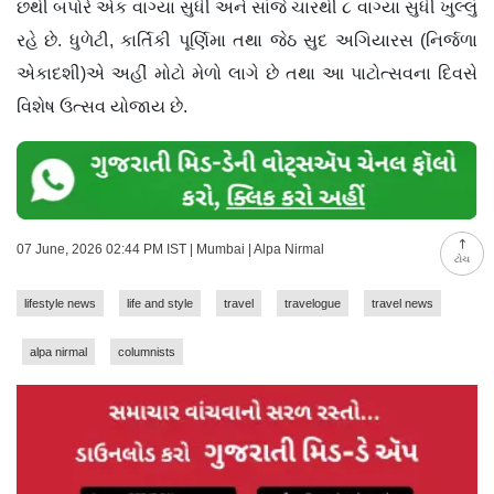
છથી બપોરે એક વાગ્યા સુધી અને સાંજે ચારથી ૮ વાગ્યા સુધી ખુલ્લું
રહે છે. ધુળેટી, કાર્તિકી પૂર્ણિમા તથા જેઠ સુદ અગિયારસ (નિર્જળા
એકાદશી)એ અહીં મોટો મેળો લાગે છે તથા આ પાટોત્સવના દિવસે
વિશેષ ઉત્સવ યોજાય છે.
07 June, 2026 02:44 PM IST | Mumbai | Alpa Nirmal
ટોચ
lifestyle news
life and style
travel
travelogue
travel news
alpa nirmal
columnists