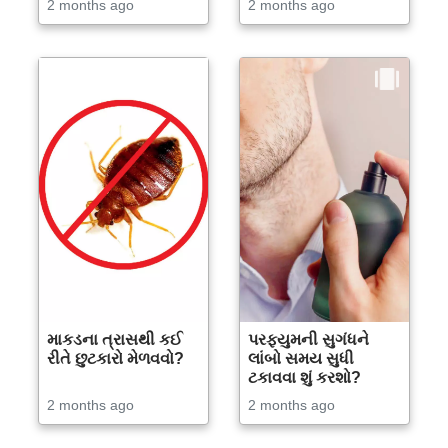
2 months ago
2 months ago
માકડના ત્રાસથી કઈ
પરફ્યુમની સુગંધને
રીતે છુટકારો મેળવવો?
લાંબો સમય સુધી
ટકાવવા શું કરશો?
2 months ago
2 months ago