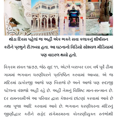
થોડા દિવસ પહેલાં જ અહીં એક ભક્તે સવા કલાકનું શીર્ષાસન
કરીને પ્રભુને રીઝવ્યા હતા. આ ઘટનાનો વિડિયો સોશ્યલ મીડિયામાં
પણ વાઇરલ થયો હતો.
વિક્રમ સંવત ૧૪૭૭, જેઠ સુદ ૧૧, એટલે બરાબર ૬૦૬ વર્ષ પૂર્વે ઢીમા
ગામમાં ભગવાન ધરણીધરને પ્રતિષ્ઠિત કરવામાં આવ્યા. એ જ
મંદિરમાં ઠાકોરજી આજે પણ બિરાજે છે અને આજે પણ રુદાજી
પટેલના વંશજો અહીં રહે છે. અહીં તેમનું વિશિષ્ટ માન-સન્માન છે.
દર રામનવમીએ આ પરિવાર દ્વારા કેશરનાં છાંટણાં કરવામાં આવે છે
તથા પૂજા આદિ કરવામાં આવે છે. ભગવાન ધરણીધરના મંદિરનું
જીર્ણોદ્ધાર કરીને સફેદ સંગેમરમરના કોતરણીયુક્ત સ્તંભોથી