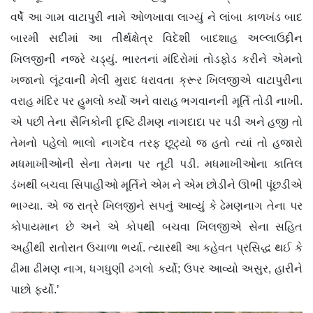
વર્ષે આ ગામ વાટાપુરી નામે ઓળખાવા લાગ્યું ને લાંબા કાળખંડ બાદ
બારમી સદીમાં આ તીર્થક્ષેત્ર વિદેશી બાદશાહ અલ્લાઉદ્દીન
ખિલજીની નજરે ચડ્યું. ભારતનાં મંદિરોમાં તોડફોડ કરીને એમનો
ખજાનો લૂંટવાની મેલી મુરાદ ધરાવતા ક્રૂર ખિલજીએ વાટાપુરીના
વરાહ મંદિર પર હુમલો કર્યો અને વારાહ ભગવાનની મૂર્તિ તોડી નાખી.
એ પછી તેના સૈનિકોની દૃષ્ટિ ઢીમણ નાગદાદા પર પડી અને હજી તો
તેમનો પહેલો ભાલો નાગદેવ તરફ છૂટ્યો જ હતો ત્યાં તો હજારો
મધમાખીઓની સેના તેમના પર તૂટી પડી. મધમાખીઓના કાતિલ
ડંખથી બચવા સિપાહીઓ મૂર્તિને એમ ને એમ છોડીને ઊભી પૂંછડીએ
ભાગ્યા. એ જ રાત્રે ખિલજીને સપનું આવ્યું કે ઢેમણનાગ તેના પર
કોપાયમાન છે અને એ કોપથી બચવા ખિલજીએ સેના સહિત
અહીંથી રાતોરાત ઉચાળા ભર્યા. ત્યારથી આ કહેવત પ્રસિદ્ધ થઈ કે
ઢીમા ઢીમણ નાગ, ધગધુણી ઢગલો કર્યો; ઉપર આવ્યો અસુર, હારીને
પાછો ફર્યો.’