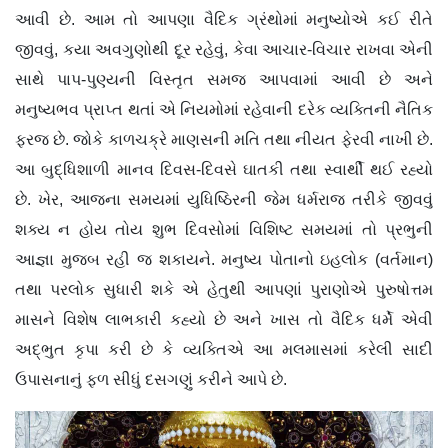
આવી છે. આમ તો આપણા વૈદિક ગ્રંથોમાં મનુષ્યોએ કઈ રીતે
જીવવું, કયા અવગુણોથી દૂર રહેવું, કેવા આચાર-વિચાર રાખવા એની
સાથે પાપ-પુણ્યની વિસ્તૃત સમજ આપવામાં આવી છે અને
મનુષ્યભવ પ્રાપ્ત થતાં એ નિયમોમાં રહેવાની દરેક વ્યક્તિની નૈતિક
ફરજ છે. જોકે કાળચક્રે માણસની મતિ તથા નીયત ફેરવી નાખી છે.
આ બુદ્ધિશાળી માનવ દિવસ-દિવસે ઘાતકી તથા સ્વાર્થી થઈ રહ્યો
છે. ખેર, આજના સમયમાં યુધિષ્ઠિરની જેમ ધર્મરાજ તરીકે જીવવું
શક્ય ન હોય તોય શુભ દિવસોમાં વિશિષ્ટ સમયમાં તો પ્રભુની
આજ્ઞા મુજબ રહી જ શકાયને. મનુષ્ય પોતાનો ઇહલોક (વર્તમાન)
તથા પરલોક સુધારી શકે એ હેતુથી આપણાં પુરાણોએ પુરુષોત્તમ
માસને વિશેષ લાભકારી કહ્યો છે અને ખાસ તો વૈદિક ધર્મે એવી
અદ્ભુત કૃપા કરી છે કે વ્યક્તિએ આ મલમાસમાં કરેલી સાદી
ઉપાસનાનું ફળ સીધું દસગણું કરીને આપે છે.