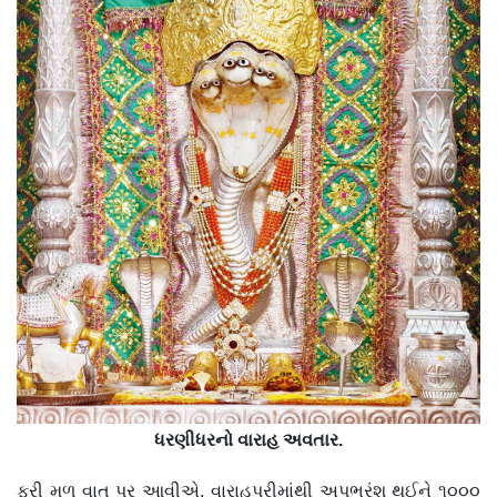
ધરણીધરનો વારાહ અવતાર.
ફરી મૂળ વાત પર આવીએ. વારાહપુરીમાંથી અપભ્રંશ થઈને ૧૦૦૦