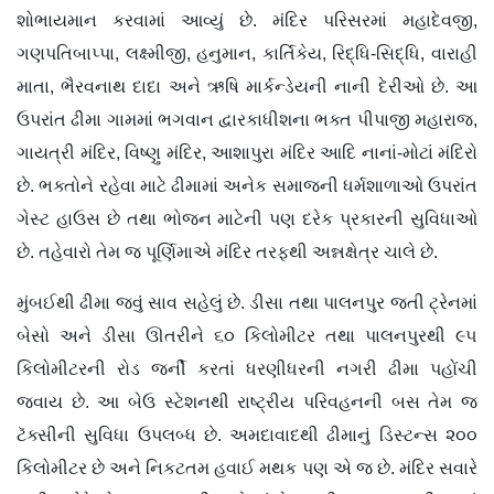
શોભાયમાન કરવામાં આવ્યું છે. મંદિર પરિસરમાં મહાદેવજી,
ગણપતિબાપ્પા, લક્ષ્મીજી, હનુમાન, કાર્તિકેય, રિદ્ધિ-સિદ્ધિ, વારાહી
માતા, ભૈરવનાથ દાદા અને ઋષિ માર્કન્ડેયની નાની દેરીઓ છે. આ
ઉપરાંત ઢીમા ગામમાં ભગવાન દ્વારકાધીશના ભક્ત પીપાજી મહારાજ,
ગાયત્રી મંદિર, વિષ્ણુ મંદિર, આશાપુરા મંદિર આદિ નાનાં-મોટાં મંદિરો
છે. ભક્તોને રહેવા માટે ઢીમામાં અનેક સમાજની ધર્મશાળાઓ ઉપરાંત
ગેસ્ટ હાઉસ છે તથા ભોજન માટેની પણ દરેક પ્રકારની સુવિધાઓ
છે. તહેવારો તેમ જ પૂર્ણિમાએ મંદિર તરફથી અન્નક્ષેત્ર ચાલે છે.
મુંબઈથી ઢીમા જવું સાવ સહેલું છે. ડીસા તથા પાલનપુર જતી ટ્રેનમાં
બેસો અને ડીસા ઊતરીને ૬૦ કિલોમીટર તથા પાલનપુરથી ૯૫
કિલોમીટરની રોડ જર્ની કરતાં ધરણીધરની નગરી ઢીમા પહોંચી
જવાય છે. આ બેઉ સ્ટેશનથી રાષ્ટ્રીય પરિવહનની બસ તેમ જ
ટૅક્સીની સુવિધા ઉપલબ્ધ છે. અમદાવાદથી ઢીમાનું ડિસ્ટન્સ ૨૦૦
કિલોમીટર છે અને નિકટતમ હવાઈ મથક પણ એ જ છે. મંદિર સવારે