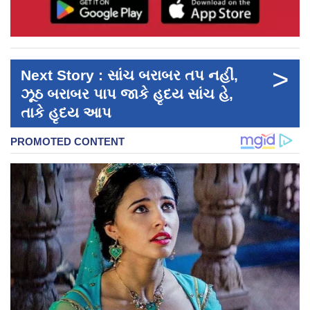
>
Next Story : સાંચ બરાબર તપ નહીં,
ઝૂઠ બરાબર પાપ જાકે હૃદય સાંચ હે,
તાકે હૃદય આપ