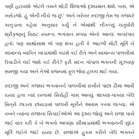
પર્ણો હટાવશો એટલે તમને થોડી શિલાઓ દૃશ્યમાન થશે. બસ, એ
ખસેડજો. હું એની નીચે જ છું.’ અને ખરેખર રુદાજી તેમ જ ગજધરે
કાનુડાના કહેવા અનુસાર કર્યું ને એમાંથી નીકળ્યું ચતુર્ધારી
શ્રીકૃષ્ણનું વિરાટ સ્વરૂપ. ભગવાન મળ્યા એનો આનંદ અપરંપાર
હતો, પણ સાથોસાથ એ પણ શંકા હતી કે આટલી મોટી મૂર્તિ બે
સામાન્ય વ્યક્તિ ખાડામાંથી કાઢશે કઈ રીતે અને સામાન્ય પાલખીમાં
ઉપાડીને લઈ જશે કઈ રીતે? ફરી મદન ગોપાલ ભક્તની મૂંઝવણ
સમજી ગયા અને તેઓ વજનમાં ફૂલ જેવા હલકા થઈ ગયા.
રુદાજી અને ગજધર ભગવાનને પાલખીમાં રાખીને પાછા ઢીમા આવી
રહ્યા હતા ત્યાં રસ્તામાં સિરોહી ગામ આવ્યું. થાક્યા-પાક્યા બેઉ
મિત્રો ઝાડના છાંયડામાં પાલખી મૂકીને આરામ કરવા લાગ્યા. એ
વખતે ત્યાંના રાજાના સિપાઈઓએ આ દૃશ્ય જોયું અને રાજા પાસે
જઈ વાત કરી કે બે ભક્તો આપણા સીમાડામાંથી ભગવાનની સુંદર
મૂર્તિ લઈને જઈ રહ્યા છે. રાજાએ હુકમ કરીને બેઉ ભક્તને