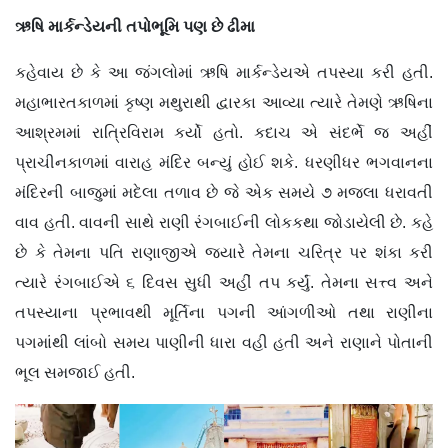
ઋષિ માર્કન્ડેયની તપોભૂમિ પણ છે ઢીમા
કહેવાય છે કે આ જંગલોમાં ઋષિ માર્કન્ડેયએ તપસ્યા કરી હતી.
મહાભારતકાળમાં કૃષ્ણ મથુરાથી દ્વારકા આવ્યા ત્યારે તેમણે ઋષિના
આશ્રમમાં રાત્રિવિરામ કર્યો હતો. કદાચ એ સંદર્ભે જ અહીં
પ્રાચીનકાળમાં વારાહ મંદિર બન્યું હોઈ શકે. ધરણીધર ભગવાનના
મંદિરની બાજુમાં મદેલા તળાવ છે જે એક સમયે ૭ મજલા ધરાવતી
વાવ હતી. વાવની સાથે રાણી રંગબાઈની લોકકથા જોડાયેલી છે. કહે
છે કે તેમના પતિ રાણાજીએ જ્યારે તેમના ચરિત્ર પર શંકા કરી
ત્યારે રંગબાઈએ ૬ દિવસ સુધી અહીં તપ કર્યું. તેમના સત્ત્વ અને
તપસ્યાના પ્રભાવથી મૂર્તિના પગની આંગળીઓ તથા રાણીના
પગમાંથી લાંબો સમય પાણીની ધારા વહી હતી અને રાણાને પોતાની
ભૂલ સમજાઈ હતી.