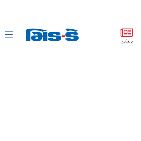
ઇ-પેપર