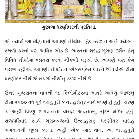
મુછાળા ધરણીધરની પ્રતિમા.
એ ન્યાયે આ મહિનામાં આપણાં તીર્થોમાં હિલ-સ્ટેશન અને પર્યટન-
સ્થળો કરતાં પણ અધિક ભીડ છે. ભારતનો શ્રદ્ધાળુગણ દર્શન હેતુ
વિવિધ તીર્થોમાં જાત્રા કરવા નીકળી પડ્યો છે. આપણે પણ કેમ
પાછળ રહીએ. આપણી તીર્થાટન એક્સપ્રેસ લઈને ઊપડીએ ઢીમા
ધરણીદર તીર્થે જે સઘળાં તીર્થોનું કળશતીર્થ છે.
ઉત્તર ગુજરાતના વાવથી ૧૮ કિલોમીટરના અંતરે આવેલું આજનું
ઢીમા ૨૫૦૦ વર્ષ પૂર્વે વરાહપુરી કે વરાહક્ષેત્ર નામે જાણીતું હતું, કારણ
કે અહીં વિષ્ણુ ભગવાનના વારાહ અવતારનું સુંદર મંદિર હતું.
રાજપરિવાર સાથે ગ્રામ્યજનો ઉત્સાહસહ ધરણીધર વારાહ
ભગવાનની પૂજા કરતા. અહીં એક આડ વાત. આ વારાહપુરી