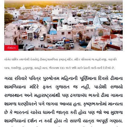
તીર્થાટન
ચોમેર ધાર્મિક સ્થળોથી ઘેરાયેલું ઢીમાનું શામળિયા કૃષ્ણનું મંદિર. મંદિર પરિસરમાં જ મહાદેવજી, ગણપતિ
બાપા, લક્ષ્મીજી, હનુમાજી, વારાહી માતા, ભૈરવનાથ દાદા અને ઋષિ માર્કન્ડેયની નાની-નાની દેરીઓ છે.
ગયા રવિવારે પવિત્ર પુરુષોત્તમ મહિનાની પૂર્ણિમાના દિવસે ઢીમાના
શામળિયાના મંદિરે ફક્ત ગુજરાત જ નહીં, પાડોશી રાજ્યો
રાજસ્થાન અને મહારાષ્ટ્રમાંથી પણ ઢગલાબંધ ભક્તો ઢીમા ગામના
શામળા ધરણીધરને પગે લાગવા આવ્યા હતા. કૃષ્ણભક્તોમાં માન્યતા
છે કે ભારતનાં ચારેય ધામની જાત્રા કરી હોય પણ જો આ મુછાળા
શામળિયાનાં દર્શન ન કર્યાં હોય તો સઘળી યાત્રા અપૂર્ણ ગણાય.