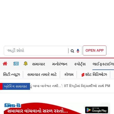
|
OPEN APP
સમાચાર
મનોરંજન
સ્પોર્ટ્સ
લાઈફસ્ટાઈલ
સિટી ન્યૂઝ
સમાચાર તમારે માટે
કૉલમ
શૉટ વિડિઓઝ
બાગેશ્વર નથી...’: IIT દિલ્હીમાં વિદ્યાર્થીઓ સાથે PM મોદીનો રમુજી સંવાદ
થાણે: શા
બ્રેકિંગ સમાચાર