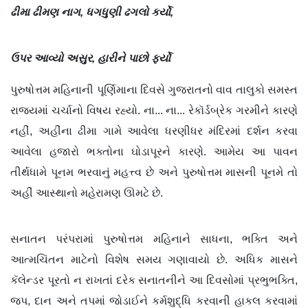
ઢીમા
ઢીમણ
નાગ
,
ધગધુણી
ઢગલો
કર્યો
,
ઉપર
આવ્યો
અસુર
,
હારીને
પાછો
ફર્યો
પુરુષોત્તમ મહિનાની પૂર્ણિમાના દિવસે ગુજરાતનો વાવ તાલુકો સમસ્ત
રાજ્યમાં ચર્ચાનો વિષય રહ્યો. ના... ના... રેકૉર્ડબ્રેક ગરમીને કારણે
નહીં, અહીંના ઢીમા ગામે આવેલા ધરણીધર મંદિરમાં દર્શન કરવા
આવેલા હજારો ભક્તોના ઘોડાપૂરને કારણે. આમેય આ પાવન
તીર્થધામે પૂનમ ભરવાનું મહત્ત્વ છે અને પુરુષોત્તમ માસની પૂનમે તો
અહીં આસ્થાનો મહેરામણ ઊમટે છે.
સનાતન પરંપરામાં પુરુષોત્તમ મહિનાને સાધના, ભક્તિ અને
આત્મચિંતન માટેનો વિશેષ સમય ગણાવાયો છે. અધિક માસને
કૅલેન્ડર પૂરતો ન રાખતાં દરેક સનાતનીને આ દિવસોમાં પ્રભુભક્તિ,
જપ, દાન અને તપમાં જોડાઈને કર્મશુદ્ધિ કરવાની હાકલ કરવામાં