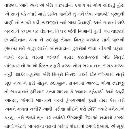
વાછરડાં આવે અને એ બેઉ વાછરડાંના કપાળ પર ગોળ ચાંદરડું હોય
એ સાચું પડે ત્યારે મારો સંકેત માનીને તું મને લેવા આવજે.’ પ્રભુની
વાણી તો સાચી પડી. રુદાજીને ત્યાં ગાય વિયાણી અને ગાયનાં બેઉ
બચ્ચાંને કપાળ પર ચંદનના તિલક જેવી નિશાની હતી. આ વાછરડાં
છ મહિનાનાં થયાં ને રુદાજી તેમના મિત્ર ગજધર સાથે પાલખી
(અન્ય મતે ગાડું) લઈને બાંસવાડાના ડુંગરોમાં જવા નીકળી પડ્યા.
લાંબો રસ્તો, વસમા જંગલો પસાર કરતાં-કરતાં બેઉ મિત્રો
બાંસવાડાનો આખો વિસ્તાર ફરી વળ્યા તોય ભગવાનના સગડ મળ્યા
નહીં. થાકેલા-હારેલા બેઉ મિત્રો નિરાશ વદને ઘોર જંગલમાં રાત્રે
સૂઈ ગયા ને ફરી મોહન રુદાજીના સપનામાં આવ્યા. ભોળા રુદાજી
તો ભગવાનને ફરિયાદ કરવા લાગ્યા કે ‘તમારા કહેવાથી અમે અહીં
આવ્યા, જંગલી જાનવરો વચ્ચે ડુંગરાઓમાં ફર્યા તોય કેમ તમે
અમને મળતા નથી? આવી પરીક્ષા શીદને કરો છો?’ ત્યારે કનૈયાએ
કહ્યું, ‘તમે જ્યાં સૂતા છો ત્યાંથી ઉગમણી દિશાએ સવાસો ડગલાં
ચાલો એટલે ખાખરાના વૃક્ષનાં ખરેલાં પાંદડાંનો ઢગલો દેખાશે. એ સૂકાં