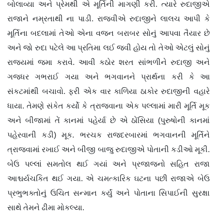
બોલાવ્યા અને પ્રેમથી એ મૂર્તિની માગણી કરી. ત્યારે રુદાજીએ
રાજાને નમ્રતાથી ના પાડી. રાજવીએ રુદાજીને લાલચ આપી કે
મૂર્તિના બદલામાં તેઓ એના વજન બરાબર સોનું આપવા તૈયાર છે
અને જો રુદા પટેલે આ પ્રતિમા લઈ જવી હોય તો તેઓ એટલું સોનું
રાજ્યમાં જમા કરાવે. આવી કઠોર શરત સાંભળીને રુદાજી અને
ગજધર ગભરાઈ ગયા અને ભગવાનને પ્રાર્થના કરી કે આ
સંકટમાંથી બચાવો. ફરી એક વાર કાળિયા ઠાકોર રુ​દાજીની વહારે
ધાયા. તેમણે સંકેત કર્યો કે ત્રાજવાના એક પલ્લામાં મારી મૂર્તિ મૂક
અને બીજામાં તેં કાનમાં પહેર્યા છે એ ઠોંસિયા (પુરુષોની કાનમાં
પહેરવાની કડી) મૂક. ભરચક રાજદરબારમાં ભગવાનની મૂર્તિને
ત્રાજવામાં રખાઈ અને બીજી બાજુ રુદાજીએ પોતાની કડીઓ મૂકી.
બેઉ પલ્લાં સમતોલ થઈ ગયાં અને પ્રજાજનો સહિત રાજા
આશ્ચર્યચકિત થઈ ગયા. એ ચમત્કારિક ઘટના પછી રાજાએ બેઉ
પ્રભુભક્તોનું ઉચિત સન્માન કર્યું અને પોતાના સિપાઈની સુરક્ષા
સાથે તેમને ઢીમા મોકલ્યા.