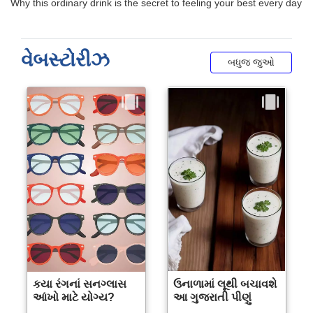
વેબસ્ટોરીઝ
બધુજ જુઓ
કયા રંગનાં સનગ્લાસ
ઉનાળામાં લૂથી બચાવશે
આંખો માટે યોગ્ય?
આ ગુજરાતી પીણું