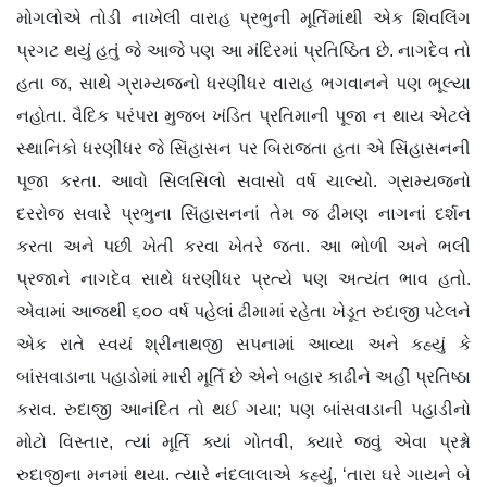
મોગલોએ તોડી નાખેલી વારાહ પ્રભુની મૂર્તિમાંથી એક શિવલિંગ
પ્રગટ થયું હતું જે આજે પણ આ મંદિરમાં પ્રતિષ્ઠિત છે. નાગદેવ તો
હતા જ, સાથે ગ્રામ્યજનો ધરણીધર વારાહ ભગવાનને પણ ભૂલ્યા
નહોતા. વૈદિક પરંપરા મુજબ ખંડિત પ્રતિમાની પૂજા ન થાય એટલે
સ્થાનિકો ધરણીધર જે સિંહાસન પર બિરાજતા હતા એ સિંહાસનની
પૂજા કરતા. આવો સિલસિલો સવાસો વર્ષ ચાલ્યો. ગ્રામ્યજનો
દરરોજ સવારે પ્રભુના સિંહાસનનાં તેમ જ ઢીમણ નાગનાં દર્શન
કરતા અને પછી ખેતી કરવા ખેતરે જતા. આ ભોળી અને ભલી
પ્રજાને નાગદેવ સાથે ધરણીધર પ્રત્યે પણ અત્યંત ભાવ હતો.
એવામાં આજથી ૬૦૦ વર્ષ પહેલાં ઢીમામાં રહેતા ખેડૂત રુદાજી પટેલને
એક રાતે સ્વયં શ્રીનાથજી સપનામાં આવ્યા અને કહ્યું કે
બાંસવાડાના પહાડોમાં મારી મૂર્તિ છે એને બહાર કાઢીને અહીં પ્રતિષ્ઠા
કરાવ. રુદાજી આનંદિત તો થઈ ગયા; પણ બાંસવાડાની પહાડીનો
મોટો વિસ્તાર, ત્યાં મૂર્તિ ક્યાં ગોતવી, ક્યારે જવું એવા પ્રશ્નો
રુદાજીના મનમાં થયા. ત્યારે નંદલાલાએ કહ્યું, ‘તારા ઘરે ગાયને બે