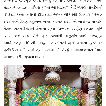
રાજ્યના રાજગુરુ ઢેમણ વિષ્ણુ ભગવાન ઉપરાંત નાગદેવના પણ
મહાન ભક્ત હતા. વશિષ્ઠ કુળના આ મહારાજ વિશિષ્ટપણે નાગદેવની
તપસ્યા કરતા. તેમની દીર્ઘ તથા અખંડ ભક્તિથી શેષનાગ પ્રસન્ન
થયા અને ઢેમણ મહારાજ સમક્ષ પ્રગટ થયા. એ સાથે જ નાગદેવે
તેમના ભક્ત ઢેમણને પોતાના સૂક્ષ્મ સ્વરૂપની ૩ ફેણ ધરાવતી મૂર્તિ
આપી અને સાથે એની પૂજા કરવાની અનુમતિ આપી. રાજગુરુ
ઢેમણે વરાહ મંદિરની બાજુમાં નાગદેવની મૂર્તિ પોતાના હસ્તે જ
પ્રતિષ્ઠિત કરી અને ગ્રામ્યલોકો એ ત્રિફેણા નાગદેવતાને ઢેમણ
નાગદેવ તરીકે પૂજવા લાગ્યા.