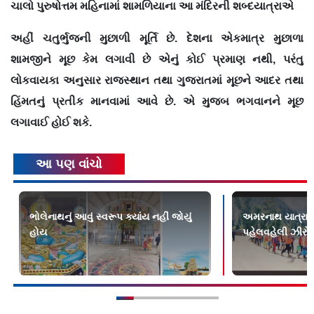
ચાલો પુરુષોત્તમ મહિનામાં શામળિયાના આ મંદિરની શબ્દયાત્રાએ
અહીં ચતુર્ભુજની મુછાળી મૂર્તિ છે. દેશના એકમાત્ર મુછાળા
શામજીને મૂછ કેમ લગાવી છે એનું કોઈ પ્રમાણ નથી, પરંતુ
લોકવાયકા અનુસાર રાજસ્થાન તથા ગુજરાતમાં મૂછને આદર તથા
હિંમતનું પ્રતીક માનવામાં આવે છે. એ મુજબ ભગવાનને મૂછ
લગાવાઈ હોઈ શકે.
આ પણ વાંચો
ભોલેનાથનું આવું સ્વરૂપ ક્યાંય નહીં જોયું
અમરનાથ યાત્રા 
હોય
પહેલવહેલી ઝીરો ગ