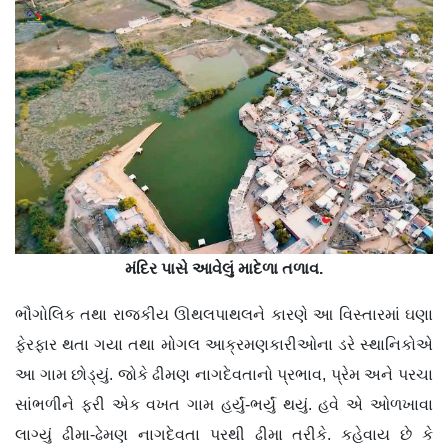
મંદિર પાસે આવેલું માદેળા તળાવ.
ભૌગોલિક તથા રાજકીય ઊથલપાથલને કારણે આ વિસ્તારમાં ઘણા
ફેરફાર થતા ગયા તથા મોગલ આક્રમણકારીઓના ડરે સ્થાનિકોએ
આ ગામ છોડ્યું. જોકે ઢીમણ નાગદેવતાનો પ્રભાવ, પ્રેમ અને પરચા
સાંભળીને ફરી એક વખત ગામ હર્યું-ભર્યું થયું. હવે એ ઓળખાવા
લાગ્યું ઢીમા-ઢેમણ નાગદેવતા પરથી ઢીમા તરીકે. કહેવાય છે કે