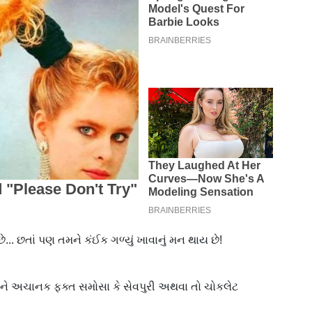
છે... છતાં પણ તમને કંઈક ગળ્યું ખાવાનું મન થાય છે!
અને અચાનક ફક્ત સમોસા કે સેવપુરી અથવા તો ચોકલેટ