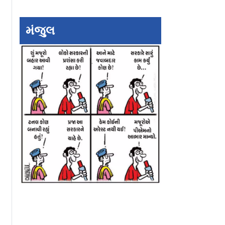
મંજુલ
nda:
શું બૅડ્‌મિન્ટન રમવાથી
વરસાદમાં વારંવાર
માં પેકેજ્ડ
ખરેખર આયુષ્ય વધી
પલળવાનું થતું હોય 
ષક લેબલ્સ
શકે?
લેપ્ટોસ્પાઇરોસિસ 
ાઈ ન જતા!
એનું ધ્યાન રાખજો