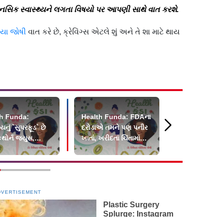
ાનસિક સ્વાસ્થ્યને લગતા વિષયો પર આપણી સાથે વાત કરશે.
િયા જોષી
વાત કરે છે, ક્રેવિંગ્સ એટલે શું અને તે શા માટે થાય
h Funda:
Health Funda: FDAના
Health Fu
નું `સુપરફૂડ` છે
દરોડાએ તમને પણ પનીર
ભેળસેળના યુગ
થોર્ન જ્યુસ,
ખાતાં, ખરીદતાં ચિંતામાં
ફૂડનાં આકર્
ાં પણ હિતાવહ
મુક્યા?
જોઈને છેતર
DVERTISEMENT