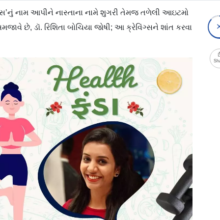
િંગ્સ’નું નામ આપીને નાસ્તાના નામે શુગરી તેમજ તળેલી આઇટમો
મજાવે છે, ડૉ. રિશિતા બોચિયા જોષી; આ ક્રેવિંગ્સને શાંત કરવા
Sh