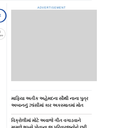
ADVERTISEMENT
are
માફિયા અતીક અહેમદના સૌથી નાના પુત્ર
અબાનનું ઝાંસીમાં કાર અકસ્માતમાં મોત
વિક્રોલીમાં મોટે અવાજે ગીત વગાડવાને
મામલે શખ્સે પોતાના જ પરિવારજનોને છરી