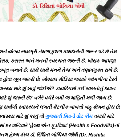
ને યોગ્ય સામગ્રી તેમજ કુશળ કામદારોની જરૂર પડે છે તેમ
ે ખોરાક, કસરત અને મનની સ્વસ્થતા જરૂરી છે. ખોરાક આપણા
ત બનાવે છે, સાથે સાથે મનને તેજ અને તણાવમુક્ત રાખે છે.
્થ હોવા ખૂબ જરુરી છે. સોશ્યલ મીડિયા જ્યારે આંગળીના ટેરવે
વાસ્થ્ય માટે શું ખાવું જોઈએ? ડાયટિંગમાં કઈ બાબતોનું ધ્યાન
 શું જરુરી છે? વગેરે વગેરે બધી જ માહિતી મળી જાય છે.
પણ સર્વાંગી સ્વાસ્થ્યને લગતી કેટલીક બાબતો બહુ કૉમન હોય છે.
સ્થ્ય માટે શું કરવું તો
ગુજરાતી મિડ-ડે ડોટ કોમ
તમારી માટે
ં દર શનિવારે ‘હેલ્થ એન ફૂડવિલા’ (Health n Foodvilla)નાં
શનલ હેલ્થ કૉચ ડૉ. રિશિતા બોચિયા જોષી (Dr. Rishita