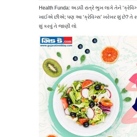
Health Funda: અડધી રાત્રે ભુખ લાગે તેને ‘ક્રેવ
ખાઈએ છીએ; પણ આ ‘ક્રેવિંગ્સ’ ખરેખર શું છે? તે સ
શું કરવું તે જાણી લો