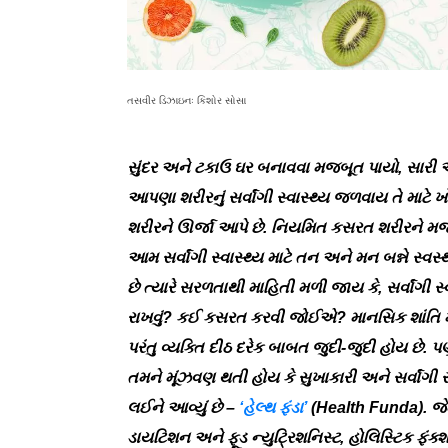
તસવીર ડિઝાઇનઃ કિશોર સોસા
સુંદર અને ટકાઉ ઘર બનાવવા મજબૂત પાયો, સારી અ
આપણા શરીરનું સર્વાંગી સ્વાસ્થ્ય જળવાય તે માટ
શરીરને ઊર્જા આપે છે. નિયમિત કસરત શરીરને મજબૂ
આમ સર્વાંગી સ્વાસ્થ્ય માટે તન અને મન બન્ને સ્વસ
છે ત્યારે સરળતાથી માહિતી મળી જાય કે, સર્વાંગી સ્
રાખવું? કઈ કસરત કરવી જોઈએ? માનસિક શાંતિ માટે
પરંતુ વ્યક્તિ દીઠ દરેક બાબત જુદી-જુદી હોય છે. 
તમને મૂંઝવણ થતી હોય કે સુખાકારી અને સર્વાંગી સ્વા
લઈને આવ્યું છે –
‘હેલ્થ ફંડા’
(Health Funda). જેમા
ડાયટિશન અને ફૂડ ન્યુટ્રિશનિસ્ટ, હોલિસ્ટિક ફંક્