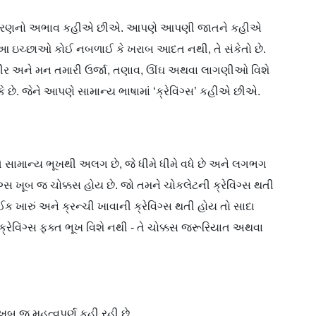
યંત્રણનો અભાવ કહીએ છીએ. આપણે આપણી જાતને કહીએ
ંતુ આ ઇચ્છાઓ કોઈ નબળાઈ કે ખરાબ આદત નથી, તે સંકેતો છે.
રીર અને મન તમારી ઉર્જા, તણાવ, ઊંઘ અથવા લાગણીઓ વિશે
કે છે. જેને આપણે સામાન્ય ભાષામાં ‘ક્રેવિંગ્સ’ કહીએ છીએ.
તે સામાન્ય ભૂખથી અલગ છે, જે ધીમે ધીમે વધે છે અને લગભગ
્સ ખૂબ જ ચોક્કસ હોય છે. જો તમને ચોકલેટની ક્રેવિંગ્સ થતી
ક ખારું અને ક્રન્ચી ખાવાની ક્રેવિંગ્સ થતી હોય તો સાદા
ે ક્રેવિંગ્સ ફક્ત ભૂખ વિશે નથી - તે ચોક્કસ જરૂરિયાત અથવા
ખૂબ જ મહત્વપૂર્ણ કહી રહી છે.