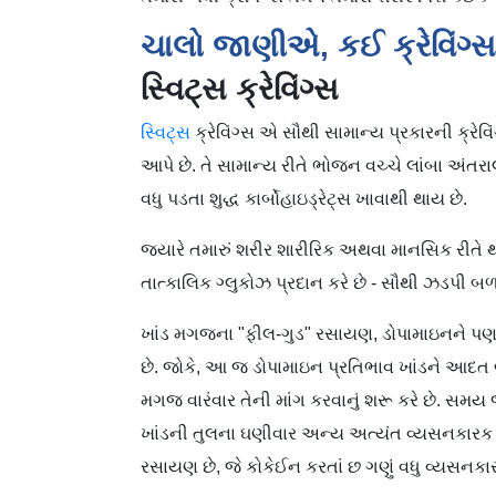
ચાલો જાણીએ, કઈ ક્રેવિંગ્સ શ
સ્વિટ્સ ક્રેવિંગ્સ
સ્વિટ્સ
ક્રેવિંગ્સ એ સૌથી સામાન્ય પ્રકારની ક્રેવ
આપે છે. તે સામાન્ય રીતે ભોજન વચ્ચે લાંબા અંત
વધુ પડતા શુદ્ધ કાર્બોહાઇડ્રેટ્સ ખાવાથી થાય છે.
જ્યારે તમારું શરીર શારીરિક અથવા માનસિક રીતે થાકે
તાત્કાલિક ગ્લુકોઝ પ્રદાન કરે છે - સૌથી ઝડપી બ
ખાંડ મગજના "ફીલ-ગુડ" રસાયણ, ડોપામાઇનને પણ મ
છે. જોકે, આ જ ડોપામાઇન પ્રતિભાવ ખાંડને આદત
મગજ વારંવાર તેની માંગ કરવાનું શરૂ કરે છે. સ
ખાંડની તુલના ઘણીવાર અન્ય અત્યંત વ્યસનકારક પ
રસાયણ છે, જે કોકેઈન કરતાં છ ગણું વધુ વ્યસનકાર