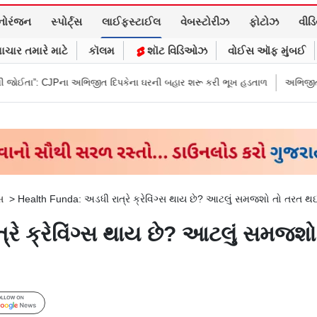
નોરંજન
સ્પોર્ટ્સ
લાઈફસ્ટાઈલ
વેબસ્ટોરીઝ
ફોટોઝ
વીડ
ાચાર તમારે માટે
કૉલમ
શૉટ વિડિઓઝ
વોઈસ ઑફ મુંબઈ
ા અભિજીત દિપકેના ઘરની બહાર શરૂ કરી ભૂખ હડતાળ
અભિજીત દિપકેએ CJPની નવ
સ
>
Health Funda: અડધી રાત્રે ક્રેવિંગ્સ થાય છે? આટલું સમજશો તો તરત થ
રે ક્રેવિંગ્સ થાય છે? આટલું સમજશ
Follow Us