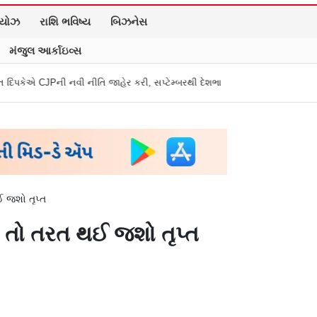
િયોઝ
રાશિ ભવિષ્ય
બિઝનેસ
મંજુલ આર્કાઇવ્સ
ી નીતિ જાહેર કરી, સપ્ટેમ્બરથી દેશભારમાં થશે શરૂ
તુકારામ મુંઢે On Fire: 
ઈ જશો તૃપ્ત
ો તો તરત થઈ જશો તૃપ્ત