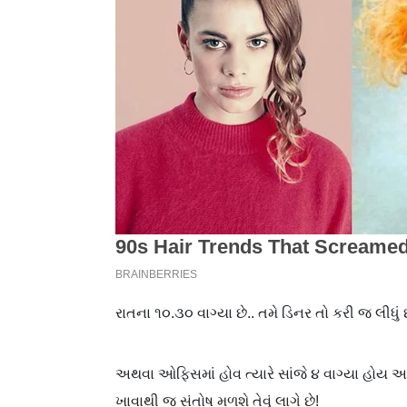
રાતના ૧૦.૩૦ વાગ્યા છે.. તમે ડિનર તો કરી જ લીધું 
અથવા ઓફિસમાં હોવ ત્યારે સાંજે ૪ વાગ્યા હોય 
ખાવાથી જ સંતોષ મળશે તેવું લાગે છે!