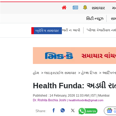
સમાચાર
મ
સિટી ન્યૂઝ
સમ
કરીઓએ પૈસા મોકલાવ્યા પણ હાજરી ન આપી
“બીજા કેજરીવાલ નથી જોઈતા”: CJPન
બ્રેકિંગ સમાચાર
હોમ
>
લાઇફસ્ટાઈલ સમાચાર
>
હેલ્થ ટિપ્સ
>
આર્ટિકલ્
Health Funda: અડધી રાત્
Published : 14 February, 2026 11:03 AM | IST | Mumbai
Dr. Rishita Bochia Joshi
| healthnfoodvilla@gmail.com
Share: