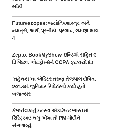
ભોંકી
Futurescopes: જ્યોતિષશાસ્ત્ર અને
નક્ષત્રો, અર્થ, પ્રતીકો, પ્રભાવ, લક્ષણો ભાગ
4
Zepto, BookMyShow, ઇન્ડિગો સહિત ૯
ડિજિટલ પ્લેટફોર્મ્સને CCPA ફટકાર્યો દંડ
`તહેલકા`ના એડિટર તરુણ તેજપાલ દોષિત,
૨૦૧૩માં જુનિયર રિપોર્ટરનો કર્યો હતો
બળાત્કાર
કેજરીવાલનું ઇન્સ્ટા એકાઉન્ટ ભારતમાં
રિસ્ટ્રિક્ટ થયું એમા તો PM મોદીને
સંભળાવ્યું