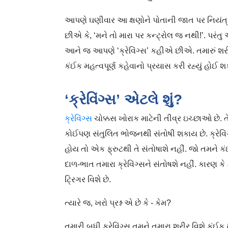
આપણે ઘણીવાર આ ક્ષણોને પોતાની જાત પર નિ
છીએ કે, ‘મને તો મારા પર કન્ટ્રોલ જ નથી!’. પર
આને જ આપણે ‘ક્રેવિંગ્સ’ કહીએ છીએ. તમારું શ
કંઈક મહત્વપૂર્ણ કહેવાનો પ્રયાસ કરી રહ્યું હોઈ શ
‘ક્રેવિંગ્સ’ એટલે શું?
ક્રેવિંગ્સ
ચોક્કસ ખોરાક માટેની તીવ્ર ઇચ્છાઓ છે. 
કોઈપણ સંતુલિત ભોજનથી સંતોષી શકાય છે. ક્રેવિંગ
હોય તો એક ફ્રુટથી તે સંતોષાશે નહીં. જો તમને કંઈ
દાળ-ભાત તમારા ક્રેવિંગ્સને સંતોષશે નહીં. કારણ ક
ટ્રિગર વિશે છે.
ત્યારે જ, ખરો પ્રશ્ન એ છે કે - કેમ?
તમારી બધી ક્રેવિંગ્સ તમને તમારા શરીર વિશે કંઈક 