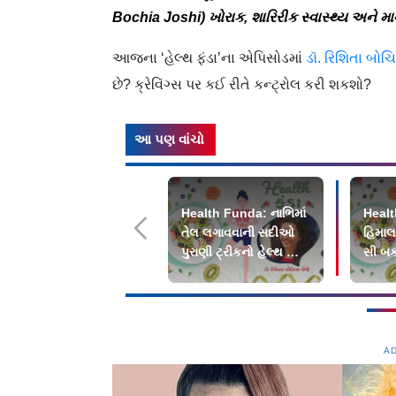
Bochia Joshi) ખોરાક, શારિરીક સ્વાસ્થ્ય અને મ
આજના ‘હેલ્થ ફંડા’ના એપિસોડમાં
ડૉ. રિશિતા બોચ
છે? ક્રેવિંગ્સ પર કઈ રીતે કન્ટ્રોલ કરી શકશો?
આ પણ વાંચો
Health Funda: નાભિમાં
Healt
તેલ લગાવવાની સદીઓ
હિમાલય
પુરાણી ટ્રીકનો હેલ્થ સાથે
સી બક
છે સીધો સંબંધ
ડાયટમ
A