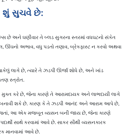
ું સુચવે છે:
િંગ્સ છે અને ઘણીવાર તે બ્લડ સુગરના સ્તરમાં વધઘટનો સંકેત
રાલ, ઊંઘનો અભાવ, વધુ પડતો તણાવ, બ્રેકફાસ્ટ ન કરવો અથવા
લું લાગે છે, ત્યારે તે ઝડપી ઊર્જા શોધે છે, અને ખાંડ
ળતણ સ્ત્રોત.
ુક્ત કરે છે, જેના કારણે તે આરામદાયક અને લાભદાયી લાગે
 બનાવી શકે છે. કારણ કે તે ઝડપી આનંદ અને આરામ આપે છે,
મય જતાં, આ એક મજબૂત વ્યસન બની જાય છે, જેના કારણે
દાર્થો સાથે કરવામાં આવે છે. સાકર સૌથી વ્યસનકારક
ક માનવામાં આવે છે.