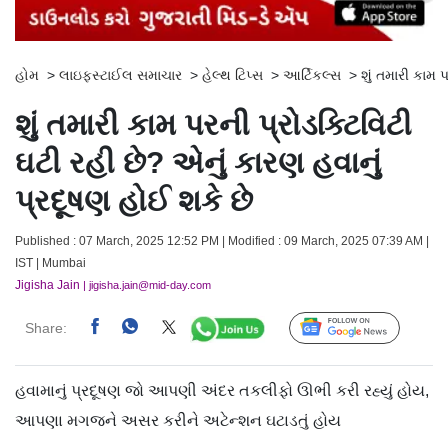
હોમ
>
લાઇફસ્ટાઈલ સમાચાર
>
હેલ્થ ટિપ્સ
>
આર્ટિકલ્સ
>
શું તમારી કામ 
શું તમારી કામ પરની પ્રોડક્ટિવિટી
ઘટી રહી છે? એનું કારણ હવાનું
પ્રદૂષણ હોઈ શકે છે
Published : 07 March, 2025 12:52 PM | Modified : 09 March, 2025 07:39 AM |
IST | Mumbai
Jigisha Jain
| jigisha.jain@mid-day.com
Share:
Follow Us
હવામાનું પ્રદૂષણ જો આપણી અંદર તકલીફો ઊભી કરી રહ્યું હોય,
આપણા મગજને અસર કરીને અટેન્શન ઘટાડતું હોય