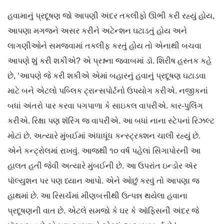
હવામાનું પ્રદૂષણ જો આપણી અંદર તકલીફો ઊભી કરી રહ્યું હોય,
આપણા મગજને અસર કરીને અટેન્શન ઘટાડતું હોય અને
લાગણીઓને સમજવામાં તકલીફ કરતું હોય તો એનાથી બચવા
આપણે શું કરી શકીએ? એ પ્રશ્નના જવાબમાં ડૉ. શિરીષ હસ્તક કહે
છે, ‘આપણે જે કરી શકીએ એમાં બહારનું હવાનું પ્રદૂષણ ઘટાડવા
માટે બને એટલો પબ્લિક ટ્રાન્સપોર્ટનો ઉપયોગ કરીએ. નજીકનાં
બધાં અંતરો પાર કરવા પગપાળા કે સાઇકલ વાપરીએ. કાર-પુલિંગ
કરીએ. રિક્ષા પણ શૅરિંગ જ વાપરીએ. આ બધાં નાના સ્ટેપનાં રિઝલ્ટ
મોટાં છે. અત્યારે મુંબઈમાં અંધાધૂંધ કન્સ્ટ્રક્શન ચાલી રહ્યું છે.
એને કન્ટ્રોલમાં રાખવું. આજથી ૧૦ વર્ષ પહેલાં સિંગાપોરની આ
હાલત હતી જેવી અત્યારે મુંબઈની છે. આ ઉપરાંત ઇન્ડોર ઍર
પૉલ્યુશન પર પણ ધ્યાન આપો. એને ઓછું કરવું તો આપણા જ
હાથમાં છે. આ રિસર્ચમાં મીણબત્તીથી ઉત્પન્ન થયેલા હવાના
પ્રદૂષણની વાત છે. એટલે સમજો કે ઘર કે ઑફિસની અંદર જે