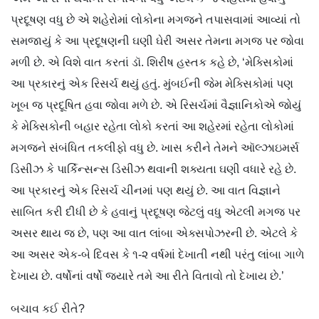
પ્રદૂષણ વધુ છે એ શહેરોમાં લોકોના મગજને તપાસવામાં આવ્યાં તો
સમજાયું કે આ પ્રદૂષણની ઘણી ઘેરી અસર તેમના મગજ પર જોવા
મળી છે. એ વિશે વાત કરતાં ડૉ. શિરીષ હસ્તક કહે છે, ‘મેક્સિકોમાં
આ પ્રકારનું એક રિસર્ચ થયું હતું. મુંબઈની જેમ મેક્સિકોમાં પણ
ખૂબ જ પ્રદૂષિત હવા જોવા મળે છે. એ રિસર્ચમાં વૈજ્ઞાનિકોએ જોયું
કે મેક્સિકોની બહાર રહેતા લોકો કરતાં આ શહેરમાં રહેતા લોકોમાં
મગજને સંબંધિત તકલીફો વધુ છે. ખાસ કરીને તેમને ઑલ્ઝાઇમર્સ
ડિસીઝ કે પાર્કિન્સન્સ ડિસીઝ થવાની શક્યતા ઘણી વધારે રહે છે.
આ પ્રકારનું એક રિસર્ચ ચીનમાં પણ થયું છે. આ વાત વિજ્ઞાને
સાબિત કરી દીધી છે કે હવાનું પ્રદૂષણ જેટલું વધુ એટલી મગજ પર
અસર થાય જ છે, પણ આ વાત લાંબા એક્સપોઝરની છે. એટલે કે
આ અસર એક-બે દિવસ કે ૧-૨ વર્ષમાં દેખાતી નથી પરંતુ લાંબા ગાળે
દેખાય છે. વર્ષોનાં વર્ષો જ્યારે તમે આ રીતે વિતાવો તો દેખાય છે.’
બચાવ કઈ રીતે?