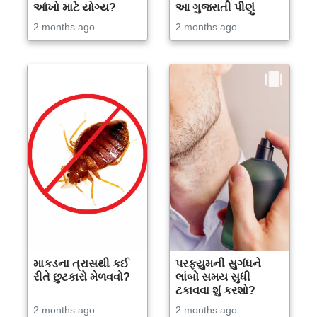
આંખો માટે યોગ્ય?
આ ગુજરાતી પીણું
2 months ago
2 months ago
માકડના ત્રાસથી કઈ
પરફ્યુમની સુગંધને
રીતે છુટકારો મેળવવો?
લાંબો સમય સુધી
ટકાવવા શું કરશો?
2 months ago
2 months ago