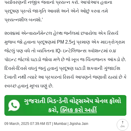
પર્યાવરણની નજીક જવાનો પ્રયત્ન કરો. આપોઆપ હવાના
પ્રદૂષણ પ્રત્યે જાગૃતિ આવશે અને એને ઓછું કરવા તમે
પ્રયત્નશીલ બનશો.’
૨૦૨૪માં એન્વાયર્નમેન્ટલ હેલ્થ જર્નલમાં છપાયેલા એક રિસર્ચ
મુજબ જો હવાના પ્રદૂષણમાં PM 2.5નું પ્રમાણ એક માઇક્રોગ્રામ
જેટલું પણ વધે તો વ્યક્તિના IQ- ઇન્ટેલિજન્સ ક્વૉશન્ટમાં ૦.૪
પૉઇન્ટ જેટલો ઘટાડો જોવા મળે છે જે ખૂબ જ ચિંતાજનક આંકડો છે.
દિવસે-દિવસે વધતું જતું હવાનું પ્રદૂષણ ઘટાડી શકવાની ગુંજાઈશ
દેખાતી નથી ત્યારે આ પ્રકારનાં રિસર્ચ આપણને જણાવી રહ્યાં છે કે
સ્વચ્છ હવાનું મૂલ્ય ઘણું છે.
09 March, 2025 07:39 AM IST | Mumbai | Jigisha Jain
ટોચ