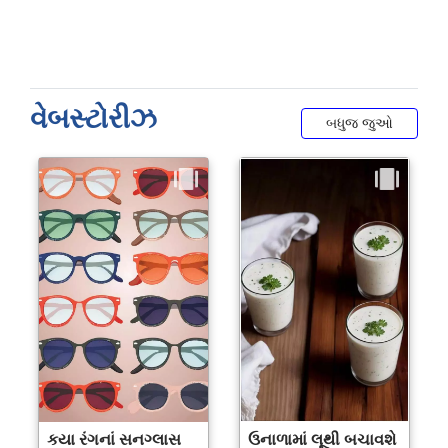
વેબસ્ટોરીઝ
બધુજ જુઓ
કયા રંગનાં સનગ્લાસ
ઉનાળામાં લૂથી બચાવશે