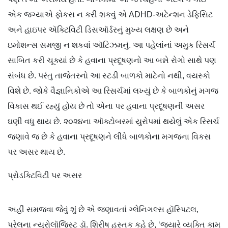
એક જગ્યાએ ફોકસ ન કરી શકવું એ ADHD-અટેન્શન ડેફિસિટ
અને હાઇપર ઍક્ટિવિટી ડિસઑર્ડરનું મુખ્ય લક્ષણ છે અને
ઇમોશન્સ સમજી ન શકવાં ઑટિઝમનું. આ પહેલાંનાં અમુક રિસર્ચ
સાબિત કરી ચૂક્યાં છે કે હવાના પ્રદૂષણનો આ બન્ને રોગો સાથે પણ
સંબંધ છે. પરંતુ તાજેતરનો આ સ્ટડી બાળકો માટેનો નથી, વયસ્કો
વિશે છે. જોકે વૈજ્ઞાનિકોએ આ રિસર્ચમાં લખ્યું છે કે બાળકોનું મગજ
વિકાસ થઈ રહ્યું હોય છે તો એના પર હવાના પ્રદૂષણની અસર
ઘણી વધુ થાય છે. ૨૦૨૪ના ઑક્ટોબરમાં યુરોપમાં થયેલું એક રિસર્ચ
જણાવે જ છે કે હવાના પ્રદૂષણને લીધે બાળકોના મગજના વિકસ
પર અસર થાય છે.
પ્રોડક્ટિવિટી પર અસર
અહીં સમજવા જેવું શું છે એ જણાવતાં ગ્લેનિગલ્સ હૉસ્પિટલ,
પરેલના ન્યુરોલૉજિસ્ટ ડૉ. શિરીષ હસ્તક કહે છે, ‘જ્યારે વ્યક્તિ કામ