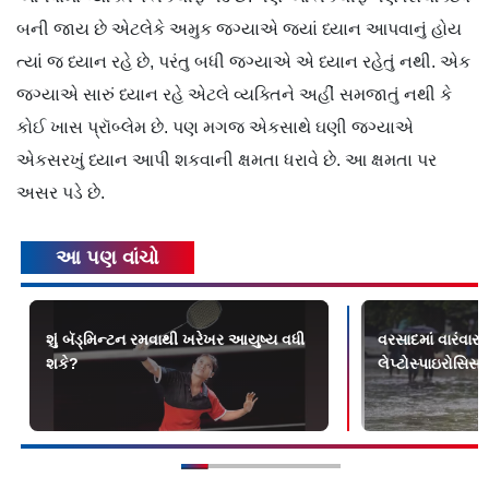
બની જાય છે એટલેકે અમુક જગ્યાએ જ્યાં ધ્યાન આપવાનું હોય
ત્યાં જ ધ્યાન રહે છે, પરંતુ બધી જગ્યાએ એ ધ્યાન રહેતું નથી. એક
જગ્યાએ સારું ધ્યાન રહે એટલે વ્યક્તિને અહીં સમજાતું નથી કે
કોઈ ખાસ પ્રૉબ્લેમ છે. પણ મગજ એકસાથે ઘણી જગ્યાએ
એકસરખું ધ્યાન આપી શકવાની ક્ષમતા ધરાવે છે. આ ક્ષમતા પર
અસર પડે છે.
આ પણ વાંચો
શું બૅડ્‌મિન્ટન રમવાથી ખરેખર આયુષ્ય વધી
વરસાદમાં વારંવાર 
શકે?
લેપ્ટોસ્પાઇરોસિસ