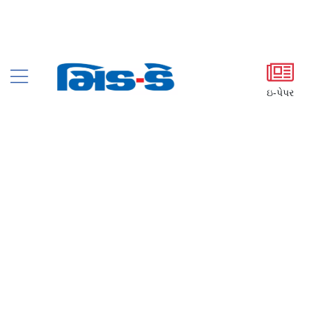
ઇ-પેપર