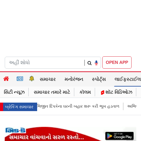
|
OPEN APP
સમાચાર
મનોરંજન
સ્પોર્ટ્સ
લાઈફસ્ટાઈલ
સિટી ન્યૂઝ
સમાચાર તમારે માટે
કૉલમ
શૉટ વિડિઓઝ
 ઘરની બહાર શરૂ કરી ભૂખ હડતાળ
અભિજીત દિપકેએ CJPની નવી નીતિ જાહેર કરી,
બ્રેકિંગ સમાચાર