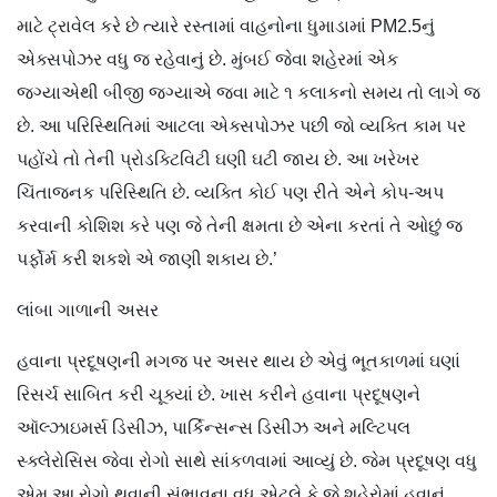
માટે ટ્રાવેલ કરે છે ત્યારે રસ્તામાં વાહનોના ધુમાડામાં PM2.5નું
એક્સપોઝર વધુ જ રહેવાનું છે. મુંબઈ જેવા શહેરમાં એક
જગ્યાએથી બીજી જગ્યાએ જવા માટે ૧ કલાકનો સમય તો લાગે જ
છે. આ પરિસ્થિતિમાં આટલા એક્સપોઝર પછી જો વ્યક્તિ કામ પર
પહોંચે તો તેની પ્રોડક્ટિવિટી ઘણી ઘટી જાય છે. આ ખરેખર
ચિંતાજનક પરિસ્થિતિ છે. વ્યક્તિ કોઈ પણ રીતે એને કોપ-અપ
કરવાની કોશિશ કરે પણ જે તેની ક્ષમતા છે એના કરતાં તે ઓછું જ
પર્ફોર્મ કરી શકશે એ જાણી શકાય છે.’
લાંબા ગાળાની અસર
હવાના પ્રદૂષણની મગજ પર અસર થાય છે એવું ભૂતકાળમાં ઘણાં
રિસર્ચ સાબિત કરી ચૂક્યાં છે. ખાસ કરીને હવાના પ્રદૂષણને
ઑલ્ઝાઇમર્સ ડિસીઝ, પાર્કિન્સન્સ ડિસીઝ અને મલ્ટિપલ
સ્ક્લેરોસિસ જેવા રોગો સાથે સાંકળવામાં આવ્યું છે. જેમ પ્રદૂષણ વધુ
એમ આ રોગો થવાની સંભાવના વધુ એટલે કે જે શહેરોમાં હવાનું