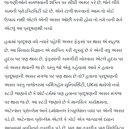
લાગણીઓને સમજવાની શક્તિ પર સીધી અસર કરે છે, જેને લીધે
કામની પ્રોડક્ટિવિટી ઘટે છે. એને ટાળી શકવાનો આમ તો કોઈ
ઉપાય નથી એટલે એની અસર ઓછી કરવી હોય તો તમે બની શકે
એટલું આ પ્રદૂષણથી બચો
હવામાં પ્રદૂષણ વધે ત્યારે પહેલી અસર ફેફસાં પર થાય એ સહજ
છે. આ સિવાય વિજ્ઞાન એ સાબિત કરી ચૂક્યું છે કે એની વધુ અસર
હૃદય પર પણ થાય છે. ફેફસાંની કામગીરી ખોરવાય એટલે હૃદય પર
તો અસર થવાની જ છે. પરંતુ જો એવું કહેવામાં આવે કે હવાના
પ્રદૂષણની અસર મગજ પર પણ થાય છે તો? હવાના પ્રદૂષણની
અસર પરંતુ તાજેતરમાં બર્મિંગહૅમ યુનિવર્સિટી, UKમાં થયેલો નવો
સ્ટડી જણાવે છે કે શૉર્ટ-ટર્મમાં પણ હવાના પ્રદૂષણની અસર મગજ
પર થાય જ છે. આ સ્ટડી જણાવે છે કે માનસિક કાર્યક્ષમતા,
અટેન્શન પ્રૉબ્લેમ અને ઇમોશનલ રેગ્યુલેશન બધાં પર એની અસર
પડે છે. અટેન્શન પ્રૉબ્લેમ એટલે કે કોઈ એક જગ્યાએ ધ્યાન
આપવામાં વ્યક્તિને તકલીફ પડે છે. પણ આ તકલીફ પણ સિલેક્ટિવ