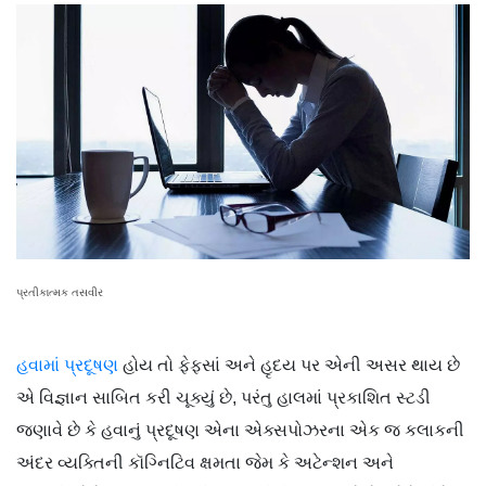
પ્રતીકાત્મક તસવીર
હવામાં પ્રદૂષણ
હોય તો ફેફસાં અને હૃદય પર એની અસર થાય છે
એ વિજ્ઞાન સાબિત કરી ચૂક્યું છે, પરંતુ હાલમાં પ્રકાશિત સ્ટડી
જણાવે છે કે હવાનું પ્રદૂષણ એના એક્સપોઝરના એક જ કલાકની
અંદર વ્યક્તિની કૉગ્નિટિવ ક્ષમતા જેમ કે અટેન્શન અને