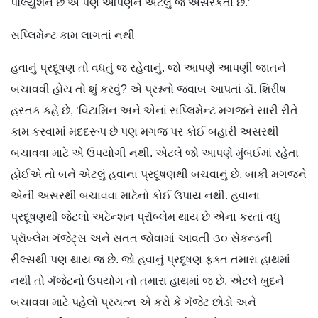
પૉલ્યુશન છે એ પણ આપણને એટલું જ અસરકર્તા છે.’
સપ્લિમેન્ટ કામ લાગતાં નથી
હવાનું પ્રદૂષણ તો વધતું જ રહેવાનું. જો આપણે આપણી જાતને
બચાવવી હોય તો શું કરવું? એ પ્રશ્નનો જવાબ આપતાં ડૉ. શિરીષ
હસ્તક કહે છે, ‘વિટામિન અને એનાં સપ્લિમેન્ટ મગજને સારી રીતે
કામ કરવામાં મદદરૂપ છે પણ મગજ પર કોઈ બહારી અસરથી
બચાવવા માટે એ ઉપયોગી નથી. એટલે જો આપણે મુંબઈમાં રહેતા
હોઈએ તો બને એટલું હવાના પ્રદૂષણથી બચવાનું છે. બાકી મગજને
એની અસરથી બચાવવા માટેનો કોઈ ઉપાય નથી. હવાના
પ્રદૂષણથી જેટલો અટેન્શન પ્રૉબ્લેમ થાય છે એના કરતાં વધુ
પ્રૉબ્લેમ ગૅજેટ્સ અને સતત જોવામાં આવતી ૩૦ સેકન્ડની
રીલ્સથી પણ થાય જ છે. જો હવાનું પ્રદૂષણ ફક્ત તમારા હાથમાં
નથી તો ગૅજેટનો ઉપયોગ તો તમારા હાથમાં જ છે. એટલે ખુદને
બચાવવા માટે પહેલો પ્રયત્ન એ કરો કે ગૅજેટ છોડો અને