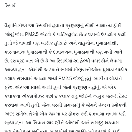
રિસર્ચ
વૈજ્ઞાનિકોએ આ રિસર્ચમાં હવાના પ્રદૂષણનું સૌથી સામાન્ય ફૉર્મ
જોયું જેમાં PM2.5 એટલે કે પાર્ટિક્યુલેટ મૅટર ૨.૫નો ઉપયોગ કર્યો
હતો જે વાળથી પણ બારીક હોય છે અને વાહનોના ધુમાડામાંથી,
કારખાનાના ધુમાડામાંથી કે દાવાનળના ધુમાડામાંથી પણ મળી આવે
છે. રસપ્રદ વાત એ છે કે આ રિસર્ચમાં ૨૬ હેલ્ધી વયસ્કોને લેવામાં
આવ્યા હતા. એમાંથી અડધાને રૂમમાં મીણબત્તીઓના ધુમાડા સાથે ૧
કલાક રાખવામાં આવ્યા જ્યાં PM2.5 જેટલું હતું. બાકીના લોકોને
ફ્રેશ ઍર આપવામાં આવી હતી જેમાં પ્રદૂષણ નહોતું. એ એક
કલાકના એક્સપોઝર પછી ૪ કલાક રાહ જોઈને અમુક જરૂરી ટેસ્ટ
કરવામાં આવી હતી, જેના પરથી સમજાયું કે જેમને કૅન્ડલ સ્મોકની
અંદર રાખેલા તેઓ એક જગ્યા પર ફોકસ કરી શકવામાં નબળા પડી
રહ્યા હતા. આ સિવાય લાગણીને ઓળખી અને સમજી શકવામાં
પણ તેઓ અસમર્થ હતા. બાળકોમાં આ જ ચિહનો એટલે કે કોઈ