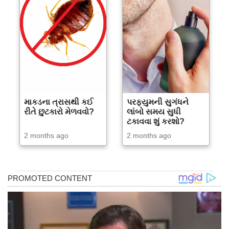
માકડના ત્રાસથી કઈ
પરફ્યુમની સુગંધને
રીતે છુટકારો મેળવવો?
લાંબો સમય સુધી
ટકાવવા શું કરશો?
2 months ago
2 months ago