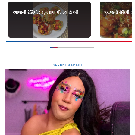
આજની રેસિપી : મૂંગ દાલ પીત્ઝા ટોકરી
આજની રેસિપી : વે
ADVERTISEMENT