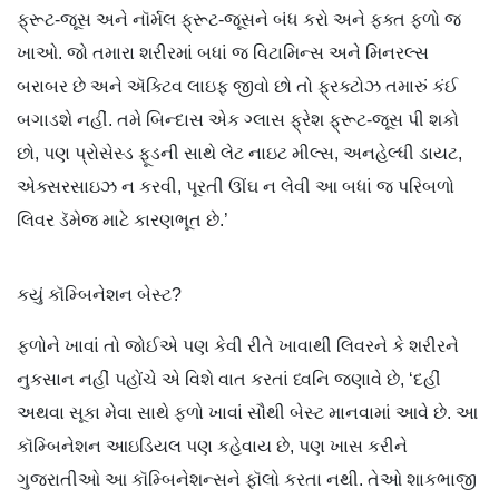
ફ્રૂટ-જૂસ અને નૉર્મલ ફ્રૂટ-જૂસને બંધ કરો અને ફક્ત ફળો જ
ખાઓ. જો તમારા શરીરમાં બધાં જ વિટામિન્સ અને મિનરલ્સ
બરાબર છે અને ઍક્ટિવ લાઇફ જીવો છો તો ફ્રક્ટોઝ તમારું કંઈ
બગાડશે નહીં. તમે બિન્દાસ એક ગ્લાસ ફ્રેશ ફ્રૂટ-જૂસ પી શકો
છો, પણ પ્રોસેસ્ડ ફૂડની સાથે લેટ નાઇટ મીલ્સ, અનહેલ્ધી ડાયટ,
એક્સરસાઇઝ ન કરવી, પૂરતી ઊંઘ ન લેવી આ બધાં જ પરિબળો
લિવર ડૅમેજ માટે કારણભૂત છે.’
કયું કૉમ્બિનેશન બેસ્ટ?
ફળોને ખાવાં તો જોઈએ પણ કેવી રીતે ખાવાથી લિવરને કે શરીરને
નુકસાન નહીં પહોંચે એ વિશે વાત કરતાં ધ્વનિ જણાવે છે, ‘દહીં
અથવા સૂકા મેવા સાથે ફળો ખાવાં સૌથી બેસ્ટ માનવામાં આવે છે. આ
કૉમ્બિનેશન આઇડિયલ પણ કહેવાય છે, પણ ખાસ કરીને
ગુજરાતીઓ આ કૉમ્બિનેશન્સને ફૉલો કરતા નથી. તેઓ શાકભાજી