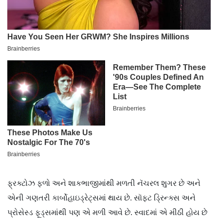
ફ્રક્ટોઝ ફળો અને શાકભાજીમાંથી મળતી નૅચરલ શુગર છે અને
એની ગણતરી કાર્બોહાઇડ્રેટ્સમાં થાય છે. સૉફ્ટ ડ્રિન્ક્સ અને
પ્રોસેસ્ડ ફૂડ્સમાંથી પણ એ મળી આવે છે. સ્વાદમાં એ મીઠી હોય છે