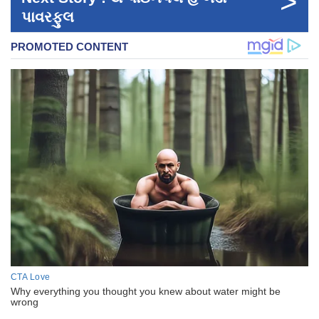
>
પાવરફુલ