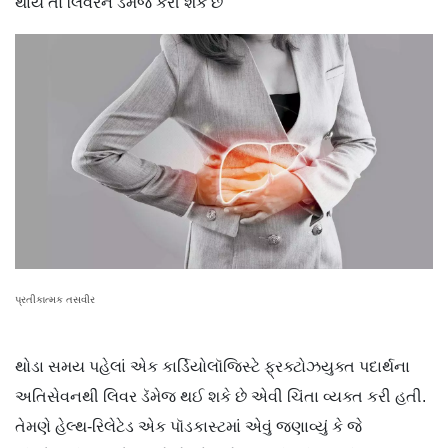
થાય તો લિવરને ડૅમેજ કરી શકે છે
પ્રતીકાત્મક તસવીર
થોડા
સમય પહેલાં એક કાર્ડિયોલૉજિસ્ટે ફ્રક્ટોઝયુક્ત પદાર્થના
અતિસેવનથી લિવર ડૅમેજ થઈ શકે છે એવી ચિંતા વ્યક્ત કરી હતી.
તેમણે હેલ્થ-રિલેટેડ એક પૉડકાસ્ટમાં એવું જણાવ્યું કે જે