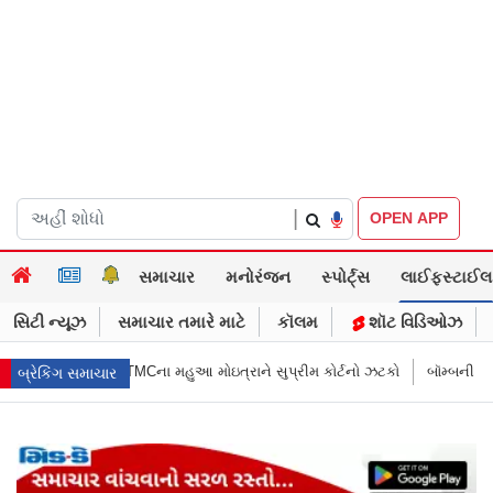
|
OPEN APP
સમાચાર
મનોરંજન
સ્પોર્ટ્સ
લાઈફસ્ટાઈલ
સિટી ન્યૂઝ
સમાચાર તમારે માટે
કૉલમ
શૉટ વિડિઓઝ
ત્રાને સુપ્રીમ કોર્ટનો ઝટકો
બૉમ્બની ધમકી બાદ મુંબઈમાં હાઈ ઍલર્ટ: શહેરની 
બ્રેકિંગ સમાચાર