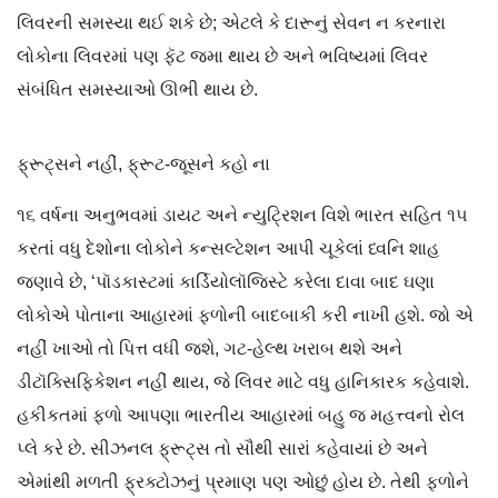
લિવરની સમસ્યા થઈ શકે છે; એટલે કે દારૂનું સેવન ન કરનારા
લોકોના લિવરમાં પણ ફૅટ જમા થાય છે અને ભવિષ્યમાં લિવર
સંબંધિત સમસ્યાઓ ઊભી થાય છે.
ફ્રૂટ્સને નહીં, ફ્રૂટ-જૂસને કહો ના
૧૬ વર્ષના અનુભવમાં ડાયટ અને ન્યુટ્રિશન વિશે ભારત સહિત ૧૫
કરતાં વધુ દેશોના લોકોને કન્સલ્ટેશન આપી ચૂકેલાં ધ્વનિ શાહ
જણાવે છે, ‘પૉડકાસ્ટમાં કાર્ડિયોલૉજિસ્ટે કરેલા દાવા બાદ ઘણા
લોકોએ પોતાના આહારમાં ફળોની બાદબાકી કરી નાખી હશે. જો એ
નહીં ખાઓ તો પિત્ત વધી જશે, ગટ-હેલ્થ ખરાબ થશે અને
ડીટૉક્સિફિકેશન નહીં થાય, જે લિવર માટે વધુ હાનિકારક કહેવાશે.
હકીકતમાં ફળો આપણા ભારતીય આહારમાં બહુ જ મહત્ત્વનો રોલ
પ્લે કરે છે. સીઝનલ ફ્રૂટ્સ તો સૌથી સારાં કહેવાયાં છે અને
એમાંથી મળતી ફ્રક્ટોઝનું પ્રમાણ પણ ઓછું હોય છે. તેથી ફળોને