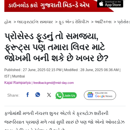
હોમ
>
લાઇફસ્ટાઈલ સમાચાર
>
ફૂડ એન્ડ રેસિપીઝ
>
આર્ટિકલ્સ
>
પ્રોસેસ
પ્રોસેસ્ડ ફૂડનું તો સમજ્યા,
ફ્રૂટ્સ પણ તમારા લિવર માટે
જોખમી બની શકે છે ખબર છે?
Published : 27 June, 2025 02:15 PM | Modified : 28 June, 2025 06:36 AM |
IST | Mumbai
Kajal Rampariya
| feedbackgmd@mid-day.com
Share:
Follow Us
ફળોમાંથી મળતી નૅચરલ શુગર એટલે કે ફ્રક્ટોઝ શરીરની
જરૂરિયાત પ્રમાણે મળે ત્યાં સુધી સારું છે પણ જો એનો ઓવરડોઝ