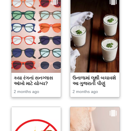
કયા રંગનાં સનગ્લાસ
ઉનાળામાં લૂથી બચાવશે
આંખો માટે યોગ્ય?
આ ગુજરાતી પીણું
2 months ago
2 months ago