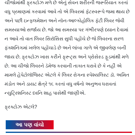
ચીજોમાંથી ફ્રક્ટોઝ મળે છે એનું સેવન શરીરની જરૂરિયાત કરતાં
વધુ પ્રમાણમાં કરવામાં આવે તો એ લિવરમાં ફૅટસ્વરૂપે જમા થાય છે
અને પછી ઇન્ફ્લમેશન અને નૉન-આલ્કોહોલિક ફૅટી લિવર જેવી
સમસ્યાઓ સર્જાય છે. જો આ સમસ્યા પર ગંભીરપણે ધ્યાન દેવામાં
ન આવે તો વાત લિવર સિરૉસિસ સુધી પહોંચે છે જે લિવરના સરળ
ફંક્શનિંગમાં ખલેલ પહોંચાડે છે અને લાંબા ગાળે એ જીવલેણ બની
જાય છે. ફ્રક્ટોઝ ખાસ કરીને ફ્રૂટ્સ અને પ્રોસેસ્ડ ફૂ઼ડમાંથી મળે
છે. આ ચીજો લિવરને ડૅમેજ કરવાની તાકાત ધરાવે છે કે નહીં એ
મામલે હેપેટોલૉજિસ્ટ એટલે કે લિવર રોગના સ્પેશ્યલિસ્ટ ડૉ. અમિત
મંડોત અને ડાયટ ક્ષેત્રે ૧૬ કરતાં વધુ વર્ષનો અનુભવ ધરાવતાં
ન્યુટ્રિશનિસ્ટ ધ્વનિ શાહ પાસેથી જાણીએ.
ફ્રક્ટોઝ એટલે?
આ પણ વાંચો