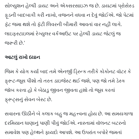
સોલ્યુશન હેલ્ધી ડાયટ અને એક્સરસાઇઝ જ છે. ડાયટમાં પ્રોસેસ્ડ
ફૂડની બાદબાકી કરી નાખો, વજનને વધવા ન દેવું જોઈએ. જો પેટમાં
ફૅટ જમા થશે તો ફૅટી લિવરની બીમારી આવતાં વાર નહીં લાગે.
લાઇફસ્ટાઇલમાં રેગ્યુલર વર્કઆઉટ પર હેલ્ધી ડાયટ જેટલું જ
જરૂરી છે.’
આટલું
રાખો
ધ્યાન
જિમ કે યોગ કર્યા બાદ તમે એનર્જી ડ્રિન્ક તરીકે કોકોનટ વૉટર કે
ફ્રૂટ-જૂસ પીશો તો તરત ડાઇજેસ્ટ થઈ જશે, પણ જો તમે ડેસ્ક
જૉબ કરતા હો કે બેઠાડુ જીવન જીવતા હશો તો જૂસ કરતાં
ફ્રૂટ્સનું સેવન બેસ્ટ છે.
સવારના ઊઠીને બે કલાક બહુ જ મહત્ત્વના હોય છે. આ સમયગાળા
દરમિયાન ધાણાનું પાણી પીવું જોઈએ. નાસ્તામાં વૉલનટ બટરનો
સમાવેશ પણ હેલ્થને ફાયદો આપશે. આ ઉપરાંત બપોરે જમતાં