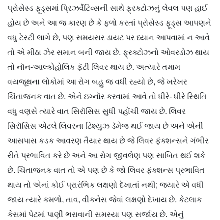
પ્રોસેસ્ડ ફૂડ્સમાં પ્રિઝર્વેટિવ્સની સાથે ફ્રક્ટોઝનું લેવલ પણ હાઈ
હોય છે અને આ જ કારણ છે કે ફળો કરતાં પ્રોસેસ્ડ ફૂડ્સ આપણને
વધુ ટેસ્ટી લાગે છે, પણ સમયસર ડાયટ પર ધ્યાન આપવામાં ન આવે
તો એ મીઠા ઝેર સમાન બની જાય છે. ફ્રક્ટોઝનો ઓવરડોઝ થાય
તો નૉન-આલ્કોહોલિક ફૅટી લિવર થાય છે. અત્યારે તમામ
વયજૂથના લોકોમાં આ રોગ બહુ જ વધી રહ્યો છે, જે ખરેખર
ચિંતાજનક વાત છે. એને ઇગ્નૉર કરવામાં આવે તો ધીરે- ધીરે સ્થિતિ
વધુ વણસે ત્યારે વાત સિરૉસિસ સુધી પહોંચી જાય છે. લિવર
સિરૉસિસ એટલે લિવરના ટિશ્યુઝ ડૅમેજ થઈ જાય છે અને એની
આસપાસ કડક આવરણ તૈયાર થાય છે જે લિવર ફંક્શન્સને ગંભીર
રીતે પ્રભાવિત કરે છે અને આ રોગ જીવલેણ પણ સાબિત થઈ શકે
છે. ચિંતાજનક વાત તો એ પણ છે કે જો લિવર ફંક્શન્સ પ્રભાવિત
થાય તો એનાં કોઈ પ્રારંભિક લક્ષણો દેખાતાં નથી; જ્યારે એ વધી
જાય ત્યારે કમળો, તાવ, વીકનેસ જેવાં લક્ષણો દેખાય છે. કેટલાક
કેસમાં પેટમાં પાણી ભરાવાની સમસ્યા પણ સર્જાય છે. એનું