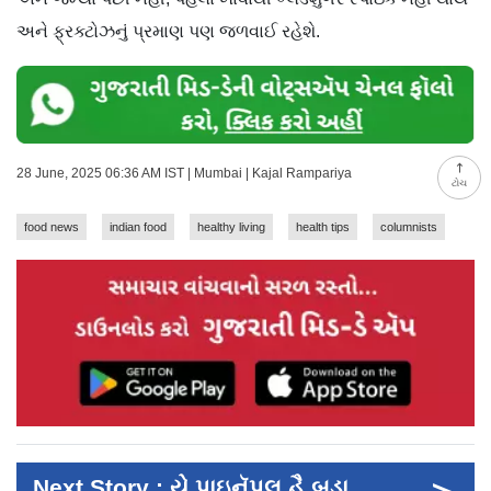
અને ફ્રક્ટોઝનું પ્રમાણ પણ જળવાઈ રહેશે.
28 June, 2025 06:36 AM IST | Mumbai | Kajal Rampariya
ટોચ
food news
indian food
healthy living
health tips
columnists
Next Story : યે પાઇનૅપલ હૈ બડા