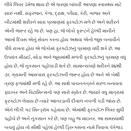
લીધે લિવર ડૅમેજ થાય છે એ ધારણા બાંધવી આપણા સ્વાસ્થ્ય માટે
સારું નથી. સફરજન, કેળા, દ્રાક્ષ, પપૈયા, કેરી, ગાજર અને
બીટમાંથી શરીરને સારા પ્રમાણમાં ફ્રક્ટોઝ મળે છે અને શરીરને
એની જરૂર રહે જ છે. પણ હા, જે લોકો ફ્રૂટને હેલ્ધી માનીને
આખો દિવસ એનું સેવન કરતા હોય અથવા એનો જૂસ બનાવીને
પીધે રાખતા હોય એ લોકોમાં ફ્રક્ટોઝનું પ્રમાણ વધી શકે છે. આ
ઉપરાંત મીઠાઈ, સોડા અને જૂસમાંથી મળતી ફ્રક્ટોઝનું પ્રમાણ વધુ
હોય છે, જે નુકસાન પહોંચાડી શકે છે. સામાન્યપણે શરીરને ૨૪થી
૩૬ ગ્રામની આસપાસ ફ્રક્ટોઝની જરૂર હોય છે અને એ બેથી
ત્રણ ફળમાંથી મળી રહે છે. આ સાથે પાચનતંત્રને સરળ બનાવતા
ફાઇબર અને વિટામિન્સનો પણ સારો સ્રોત છે. જ્યારે વધુ માત્રામાં
ફ્રક્ટોઝ લેવાય છે ત્યારે આંતરડાની દીવાલ નબળી પડી જાય છે.
એને લીકી ગટ સિન્ડ્રૉમ કહેવાય છે. એમાંથી ફ્રક્ટોઝ લિવર સુધી
પહોંચે છે અને નુકસાન કરે છે, પણ બહુ જ માઇનર. આ સમસ્યાથી
બચવું હોય તો સૌથી પહેલાં હેલ્ધી ડ્રિન્ક્સના નામે પિવાતા પૅકેજ્ડ