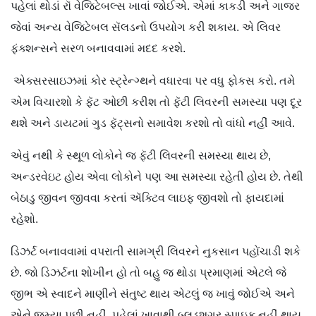
પહેલાં થોડાં રૉ વેજિટેબલ્સ ખાવાં જોઈએ. એમાં કાકડી અને ગાજર
જેવાં અન્ય વેજિટેબલ સૅલડનો ઉપયોગ કરી શકાય. એ લિવર
ફંક્શન્સને સરળ બનાવવામાં મદદ કરશે.
એક્સરસાઇઝમાં કોર સ્ટ્રેન્ગ્થને વધારવા પર વધુ ફોકસ કરો. તમે
એમ વિચારશો કે ફૅટ ઓછી કરીશ તો ફૅટી લિવરની સમસ્યા પણ દૂર
થશે અને ડાયટમાં ગુડ ફૅટ્સનો સમાવેશ કરશો તો વાંધો નહીં આવે.
એવું નથી કે સ્થૂળ લોકોને જ ફૅટી લિવરની સમસ્યા થાય છે,
અન્ડરવેઇટ હોય એવા લોકોને પણ આ સમસ્યા રહેતી હોય છે. તેથી
બેઠાડુ જીવન જીવવા કરતાં ઍક્ટિવ લાઇફ જીવશો તો ફાયદામાં
રહેશો.
ડિઝર્ટ બનાવવામાં વપરાતી સામગ્રી લિવરને નુકસાન પહોંચાડી શકે
છે. જો ડિઝર્ટના શોખીન હો તો બહુ જ થોડા પ્રમાણમાં એટલે જે
જીભ એ સ્વાદને માણીને સંતુષ્ટ થાય એટલું જ ખાવું જોઈએ અને
એને જમ્યા પછી નહીં, પહેલાં ખાવાથી બ્લડશુગર સ્પાઇક નહીં થાય