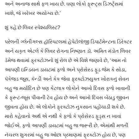
અને અનાજ સાથે ફળ ખાય છે. ઘણા લોકો ફ્રૂટ્સ ડિઝર્ટ્‌સમાં
ખાશે, જે ખરેખર અયોગ્ય છે.’
શું કહે છે લિવર સ્પેશ્યલિસ્ટ?
પરેલની ગ્લેનીગલ્સ હૉસ્પિટલમાં હેપેટોલૉજી ડિપાર્ટમેન્ટના ડિરેક્ટર
અને યકૃત એટલે કે લિવર રોગના નિષ્ણાત ડૉ. અમિત મંડોત લિવર
ડૅમેજ થવામાં ફ્રક્ટોઝનો શું રોલ છે એ વિશે જણાવે છે, ‘આમ તો
આપણી ઇન્ડિયન ડાયટમાં ફળો અને પ્રોસેસ્ડ ફૂડ જેમ કે સોડા,
પૅકેજ્ડ જૂસ, કૅન્ડી અને કેક જેવા ફ્રક્ટોઝયુક્ત ખોરાકનું સેવન
બહુ જ મર્યાદિત છે પણ કેટલાક લોકોને આખો દિવસ ફળો ખાવાની
કે ફ્રૂટ-જૂસ પીવાની ટેવ હોય છે અને આખો દિવસ બેઠાડુ જીવન
જીવતા હોય છે. એ લોકોને ફ્રક્ટોઝ નુકસાન પહોંચાડી શકે છે.
મારો કહેવાનો અર્થ એ નથી કે ફળો કે પ્રોસેસ્ડ ફૂડ્સ ન ખાવાં
જોઈએ. ફળો આપણી ડાયટમાં બહુ જ જરૂરી છે. એમાંથી મળતી
નૅચરલ શુગરમાં બહુ જ ઓછા પ્રમાણમાં ફ્રક્ટોઝ હોય છે, પણ