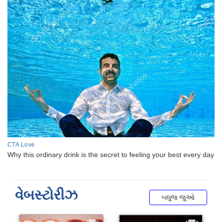
વેબસ્ટોરીઝ
બધુજ જુઓ