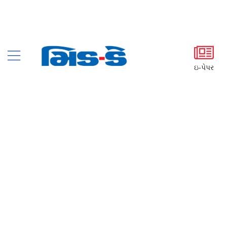
ઇ-પેપર