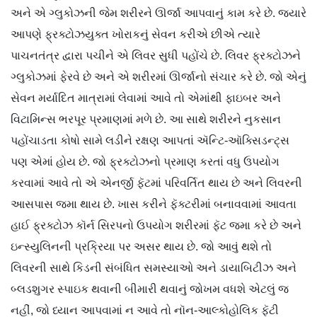
અને એ ગ્લુકોઝની જેમ શરીરને ઊર્જા આપવાનું કામ કરે છે. જ્યારે
આપણે ફ્રક્ટોઝયુક્ત ખોરાકનું સેવન કરીએ છીએ ત્યારે
પાચનતંત્ર દ્વારા પચીને એ લિવર સુધી પહોંચે છે. લિવર ફ્રક્ટોઝને
ગ્લુકોઝમાં ફેરવે છે અને એ શરીરમાં ઊર્જાનો સંચાર કરે છે. જો એનું
સેવન મર્યાદિત માત્રામાં લેવામાં આવે તો એમાંથી ફાઇબર અને
વિટામિન્સ ભરપૂર પ્રમાણમાં મળે છે. આ સાથે શરીરને નુકસાન
પહોંચાડતા કોષો સામે લડીને રક્ષણ આપતાં ઍન્ટિ-ઑક્સિડન્ટ્સ
પણ એમાં હોય છે. જો ફ્રક્ટોઝનો પ્રમાણ કરતાં વધુ ઉપયોગ
કરવામાં આવે તો એ એનર્જી ફૅટમાં પરિવર્તિત થાય છે અને લિવરની
આસપાસ જમા થાય છે. ખાસ કરીને ફૅક્ટરીમાં બનાવવામાં આવતા
હાઈ ફ્રક્ટોઝ કૉર્ન સિરપનો ઉપયોગ શરીરમાં ફૅટ જમા કરે છે અને
ઇન્સ્યુલિનની પ્રક્રિયા પર અસર થાય છે. જો આવું થશે તો
લિવરની સાથે કિડની સંબંધિત સમસ્યાઓ અને ડાયાબિટીઝ અને
બ્લડશુગર સ્પાઇક થવાની બીમારી થવાનું જોખમ વધશે એટલું જ
નહીં, જો ધ્યાન આપવામાં ન આવે તો નૉન-આલ્કોહોલિક ફૅટી