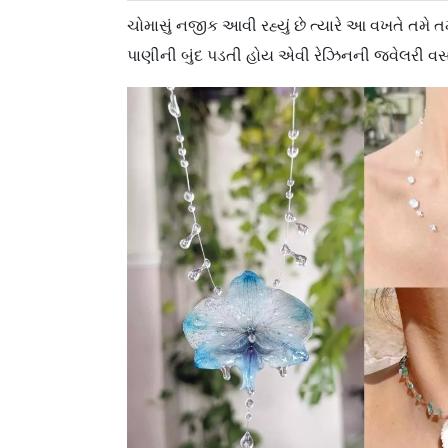
ચોમાસું નજીક આવી રહ્યું છે ત્યારે આ વખતે તમે 
પાણીની બુંદ પડતી હોય એવી રેઝિનની જ્વેલરી વસ