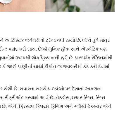
અને આર્ટિસ્ટિક જ્વેલરીનો ટ્રેન્ડ વધી રહ્યો છે. લોકો હવે માત્ર
ઝ પસંદ કરી રહ્યા છે જે યુનિક હોવા સાથે એસ્થેટિક પણ
યુવાનોમાં ઝડપથી લોકપ્રિય બની રહી છે. પારદર્શક રેઝિનમાંથી
 જાણે પાણીનાં સાચાં ટીપાંને જ જ્વેલરીમાં કેદ કરી દેવામાં
ેરાયેલી છે. સવારના સમયે પાંદડાંઓ પર દેખાતાં ઝાકળનાં
ારા રીક્રીએટ કરવામાં આવે છે. નેકલેસ, ઇઅર-રિંગ્સ, રિંગ્સ
મળે છે. એની ક્રિસ્ટલ ક્લિયર ફિનિશ અને ગ્લૉસી ટેક્સ્ચર એને