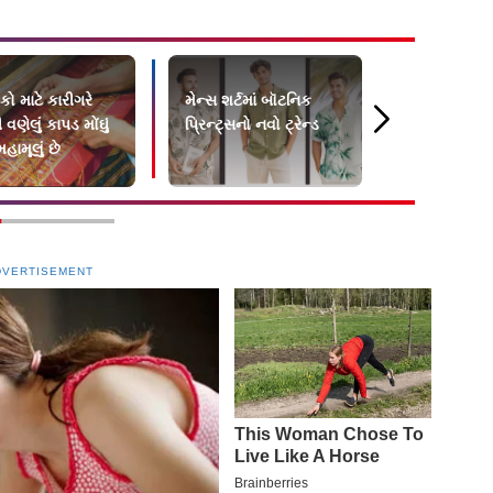
ો માટે કારીગરે
મેન્સ શર્ટમાં બૉટનિક
મચ્છરોથી બચ
વણેલું કાપડ મોંઘું
પ્રિન્ટ્સનો નવો ટ્રેન્ડ
મદદરૂપ બન
હામૂલું છે
મૉસ્કિટો રેપે
DVERTISEMENT