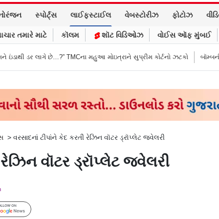
નોરંજન
સ્પોર્ટ્સ
લાઈફસ્ટાઈલ
વેબસ્ટોરીઝ
ફોટોઝ
વીડ
ાચાર તમારે માટે
કૉલમ
શૉટ વિડિઓઝ
વોઈસ ઑફ મુંબઈ
…?” TMCના મહુઆ મોઇત્રાને સુપ્રીમ કોર્ટનો ઝટકો
બૉમ્બની ધમકી બાદ મુંબઈમાં
્સ
>
વરસાદનાં ટીપાંને કેદ કરતી રેઝિન વૉટર ડ્રૉપ્લેટ જ્વેલરી
 રેઝિન વૉટર ડ્રૉપ્લેટ જ્વેલરી
m
Follow Us