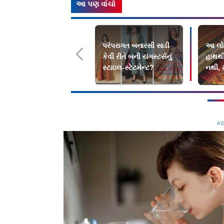
આ પણ વાંચો
પરંપરાગત બનારસી સાડી
આ લોક
કેવી રીતે બની યંગસ્ટર્સનું
હાથથી 
સ્ટાઇલ-સ્ટેટમેન્ટ?
નથી, મ
A