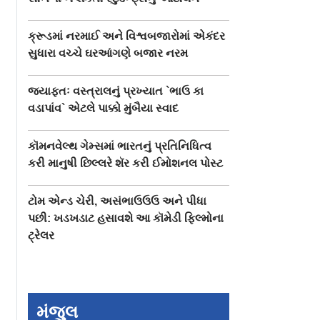
ક્રૂડમાં નરમાઈ અને વિશ્વબજારોમાં એકંદર
સુધારા વચ્ચે ઘરઆંગણે બજાર નરમ
જ્યાફતઃ વસ્ત્રાલનું પ્રખ્યાત `ભાઉ કા
વડાપાંવ` એટલે પાક્કો મુંબૈયા સ્વાદ
કૉમનવેલ્થ ગેમ્સમાં ભારતનું પ્રતિનિધિત્વ
કરી માનુષી છિલ્લરે શૅર કરી ઈમોશનલ પોસ્ટ
ટોમ એન્ડ ચેરી, અસંભાઉઉઉ અને પીધા
પછી: ખડખડાટ હસાવશે આ કૉમેડી ફિલ્મોના
ટ્રેલર
મંજુલ