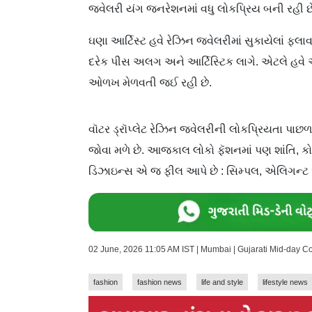
જ્વેલરી યંગ જનરેશનમાં વધુ લોકપ્રિય બની રહી છ
ઘણા આર્ટિસ્ટ હવે રેઝિન જ્વેલરીમાં સુકાયેલાં ફ્લાવ
દરેક પીસ અલગ અને આર્ટિસ્ટિક લાગે. એટલે હવે આ
ઓળખ મેળવતી જઈ રહી છે.
વૉટર ડ્રૉપ્લેટ રેઝિન જ્વેલરીની લોકપ્રિયતા પાછળન
જોવા મળે છે. આજકાલ લોકો ફૅશનમાં પણ શાંતિ, કોમ
ડિઝાઇન્સ એ જ ફીલ આપે છે : સિમ્પલ, એલિગન્ટ 
02 June, 2026 11:05 AM IST | Mumbai | Gujarati Mid-day C
fashion
fashion news
life and style
lifestyle news