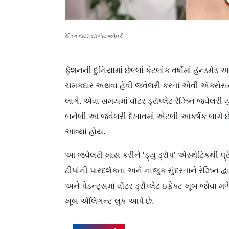
રેઝિન વૉટર ડ્રૉપ્લેટ જ્વેલરી
ફૅશનની દુનિયામાં છેલ્લાં કેટલાંક વર્ષોમાં હૅન્ડમેડ 
ચમકદાર અથવા હેવી જ્વેલરી કરતાં એવી ઍક્સેસરી
લાગે. એવા સમયમાં વૉટર ડ્રૉપ્લેટ રેઝિન જ્વેલરી 
બનેલી આ જ્વેલરી દેખાવમાં એટલી આકર્ષક લાગે છે કે
આવ્યાં હોય.
આ જ્વેલરી ખાસ કરીને ‘ડ્યુ ડ્રૉપ’ એસ્થેટિકથી પ્ર
ટીપાંની પારદર્શકતા અને નાજુક સુંદરતાને રેઝિન દ્વ
અને પેડન્ટ્સમાં વૉટર ડ્રૉપ્લેટ ઇફેક્ટ ખૂબ જોવા 
ખૂબ એલિગન્ટ લુક આપે છે.