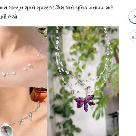
તમારા મૉન્સૂન લુકને સુપરસ્ટાઇલિશ અને યુનિક બનાવવા માટે
ાવી લેજો
Sh