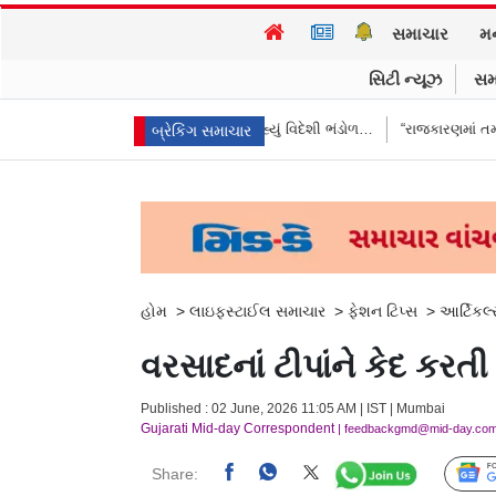
સમાચાર
મ
સિટી ન્યૂઝ
સમ
ારતે આપ્યો જવાબ, કહ્યું વિદેશી ભંડોળ…
“રાજકારણમાં તમને ઇંડાથી ડર લાગે છે
બ્રેકિંગ સમાચાર
હોમ
>
લાઇફસ્ટાઈલ સમાચાર
>
ફેશન ટિપ્સ
>
આર્ટિકલ
વરસાદનાં ટીપાંને કેદ કરતી
Published : 02 June, 2026 11:05 AM | IST | Mumbai
Gujarati Mid-day Correspondent
| feedbackgmd@mid-day.co
Share: