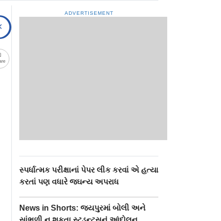
ADVERTISEMENT
are
સ્પર્ધાત્મક પરીક્ષાનાં પેપર લીક કરવાં એ હત્યા
કરતાં પણ વધારે જઘન્ય અપરાધ
News in Shorts: જયપુરમાં બોલી અને
સાંભળી ન શકતા સ્ટુડન્ટ્સનું આંદોલન