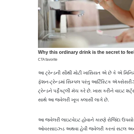
આ ટ્રેન્ડની સૌથી મોટી ખાસિયત એ છે કે એ મિન
ફૅશન-ટ્રેન્ડમાં સિમ્પલ પરંતુ આર્ટિસ્ટિક ઍક્સેસર
ટ્રેન્ડને પર્ફેક્ટ્લી મૅચ કરે છે. ખાસ કરીને વાઇટ 
સાથે આ જ્વેલરી ખૂબ ક્લાસી લાગે છે.
આ જ્વેલરી લાઇટવેઇટ હોવાને કારણે રોજિંદા ઉપયોગ
ઓવરસાઇઝ્ડ અથવા હેવી જ્વેલરી કરતાં સટલ અને ઈ