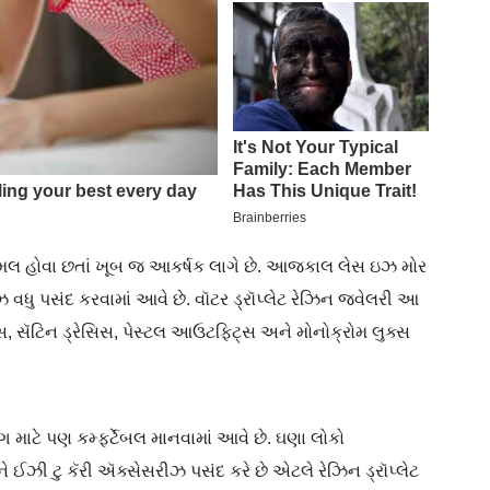
િમલ હોવા છતાં ખૂબ જ આકર્ષક લાગે છે. આજકાલ લેસ ઇઝ મોર
ીઝ વધુ પસંદ કરવામાં આવે છે. વૉટર ડ્રૉપ્લેટ રેઝિન જ્વેલરી આ
શર્ટ્સ, સૅટિન ડ્રેસિસ, પેસ્ટલ આઉટફિટ્સ અને મોનોક્રોમ લુક્સ
 માટે પણ કમ્ફર્ટેબલ માનવામાં આવે છે. ઘણા લોકો
ઝી ટુ કૅરી ઍક્સેસરીઝ પસંદ કરે છે એટલે રેઝિન ડ્રૉપ્લેટ