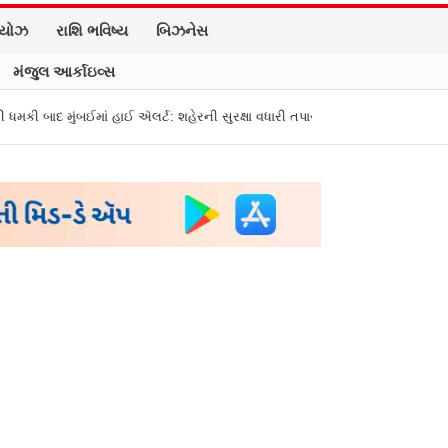
િયોઝ
રાશિ ભવિષ્ય
બિઝનેસ
મંજુલ આર્કાઇવ્સ
 હાઈ ઍલર્ટ: શહેરની સુરક્ષા વધારી તપાસ શરૂ, જુઓ તસવીરો
એક પર હુમલો, બધા પ