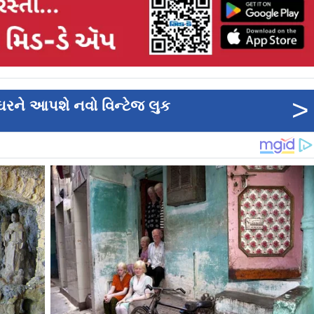
>
ઘરને આપશે નવો વિન્ટેજ લુક