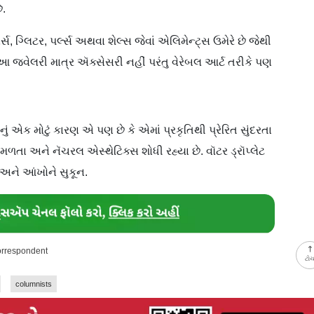
ે.
ર્સ, ગ્લિટર, પર્લ્સ અથવા શેલ્સ જેવાં એલિમેન્ટ્સ ઉમેરે છે જેથી
 જ્વેલરી માત્ર ઍક્સેસરી નહીં પરંતુ વેરેબલ આર્ટ તરીકે પણ
ું એક મોટું કારણ એ પણ છે કે એમાં પ્રકૃતિથી પ્રેરિત સુંદરતા
ળતા અને નૅચરલ એસ્થેટિક્સ શોધી રહ્યા છે. વૉટર ડ્રૉપ્લેટ
અને આંખોને સુકૂન.
orrespondent
ટો
columnists