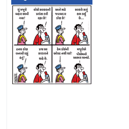
વામાં
હવે પેન્ડન્ટને કહો બાય,
શું તમે વેસ્ટકોટ સો
શે આ
અપનાવો ઘૂઘરીવાળાં મૉડર્ન
તરીકે ટ્રાય કર્યો?
લન્ટ પ્લાન્ટ્સ
મંગળસૂત્ર