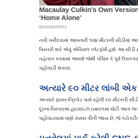
નવી ખરીદવામાં આવનારી ૧૦૪ મીટરની સીડીમાં અ
વિસ્તરી શકે એવું એરિયલ પ્લૅટફૉર્મ હશે. આ સીડી મ
તહેનાત કરવામાં આવશે જેથી પશ્ચિમ કે પૂર્વ ઉપન
પહોંચાડી શકાય.
અત્યારે ૯૦ મીટર લાંબી એક સ
અત્યારે ફાયર-બ્રિગેડ પાસે રહેલી ૯૦ મીટરની સીડી
દૂરના વિસ્તારમાં હાઇરાઇઝ ઇમારતમાં મોટી આગ લા
પહોંચાડવામાં ઘણો સમય વીતી જાય છે, જે કટોકટી