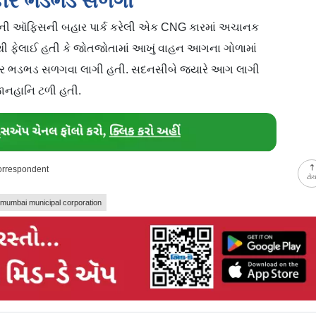
G કાર ભડભડ સળગી
PWD)ની ઑફિસની બહાર પાર્ક કરેલી એક CNG કારમાં અચાનક
ેલાઈ હતી કે જોતજોતામાં આખું વાહન આગના ગોળામાં
ી કાર ભડભડ સળગવા લાગી હતી. સદનસીબે જ્યારે આગ લાગી
જાનહાનિ ટળી હતી.
Correspondent
ટો
nmumbai municipal corporation