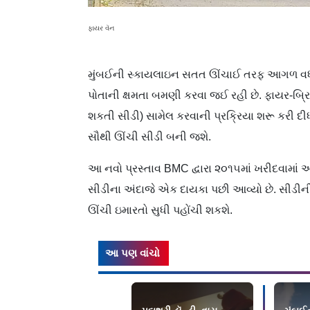
ફાયર વૅન
મુંબઈની સ્કાયલાઇન સતત ઊંચાઈ તરફ આગળ વધી રહી
પોતાની ક્ષમતા બમણી કરવા જઈ રહી છે. ફાયર-બ્રિગ
શકતી સીડી) સામેલ કરવાની પ્રક્રિયા શરૂ કરી દ
સૌથી ઊંચી સીડી બની જશે.
આ નવો પ્રસ્તાવ BMC દ્વારા ૨૦૧૫માં ખરીદવામાં
સીડીના અંદાજે એક દાયકા પછી આવ્યો છે. સીડીન
ઊંચી ઇમારતો સુધી પહોંચી શકશે.
આ પણ વાંચો