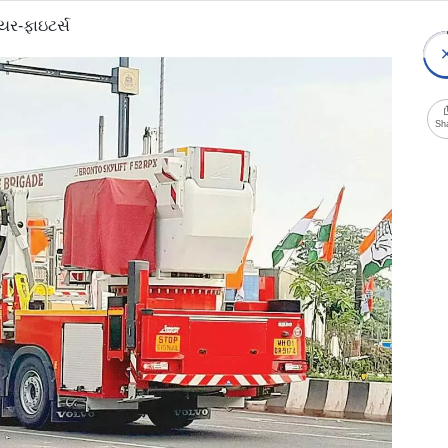
યર-ફાઇટર્સ
Sh