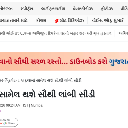
નોરંજન
સ્પોર્ટ્સ
લાઈફસ્ટાઈલ
વેબસ્ટોરીઝ
ફોટોઝ
વીડ
ાચાર તમારે માટે
કૉલમ
શૉટ વિડિઓઝ
વોઈસ ઑફ મુંબઈ
CJPના અભિજીત દિપકેના ઘરની બહાર શરૂ કરી ભૂખ હડતાળ
અભિજીત દિપકેએ CJPન
ર-બ્રિગેડના કાફલામાં સામેલ થશે સૌથી લાંબી સીડી
સામેલ થશે સૌથી લાંબી સીડી
2026 09:24 AM | IST | Mumbai
m
Follow Us