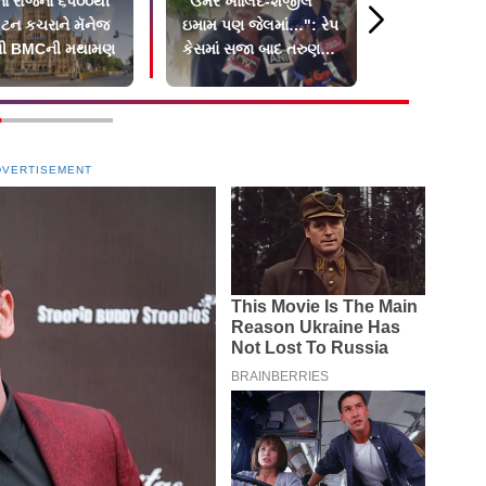
ના રોજના ૬૫૦૦થી
"ઉમર ખાલિદ-શર્જીલ
ભારે વરસાદથ
ટન કચરાને મૅનેજ
ઇમામ પણ જેલમાં…": રેપ
રાજ્યો પાયમ
ની BMCની મથામણ
કેસમાં સજા બાદ તરુણ
યાત્રા સસ્પેન
તેજપાલે શું કહ્યું?
DVERTISEMENT