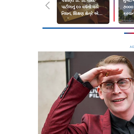
પદ્મશ્રી ડૉ. ડી. વાય.
મુંબઈ
પાટીલનું ૯૦ વર્ષની વયે
૭૦૦૦ 
નિધન, શિક્ષણ ક્ષેત્રે એક
કરવા
યુગનો અંત
A