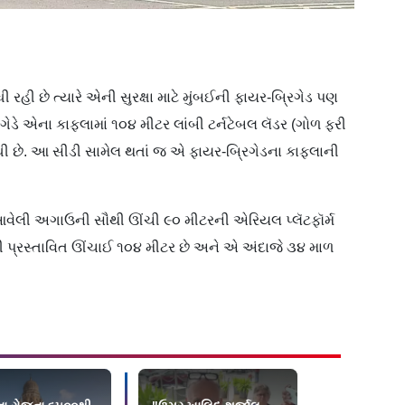
 છે ત્યારે એની સુરક્ષા માટે મુંબઈની ફાયર-બ્રિગેડ પણ
ેડે એના કાફલામાં ૧૦૪ મીટર લાંબી ટર્નટેબલ લૅડર (ગોળ ફરી
ીધી છે. આ સીડી સામેલ થતાં જ એ ફાયર-બ્રિગેડના કાફલાની
 આવેલી અગાઉની સૌથી ઊંચી ૯૦ મીટરની એરિયલ પ્લૅટફૉર્મ
ી પ્રસ્તાવિત ઊંચાઈ ૧૦૪ મીટર છે અને એ અંદાજે ૩૪ માળ