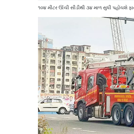
૧૦૪ મીટર ઊંચી સીડીથી ૩૪ માળ સુધી પહોંચશે ફા