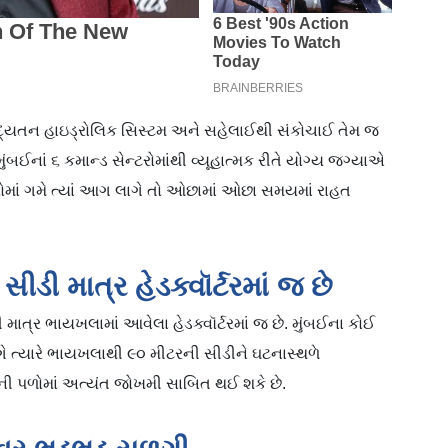
દ્યતન હાઇડ્રોલિક સિસ્ટમ અને સહેલાઈથી સંકોચાઈ તેમ જ
ુંબઈનાં ૬ કમાન્ડ સેન્ટરોમાંથી વ્યૂહાત્મક રીતે યોગ્ય જગ્યાએ
ગરોમાં ગમે ત્યાં આગ લાગે તો ઓછામાં ઓછા સમયમાં રાહત
ીડી માત્ર હેડક્વૉર્ટરમાં જ છે
 માત્ર ભાયખલામાં આવેલા હેડક્વૉર્ટરમાં જ છે. મુંબઈના કોઈ
ગે ત્યારે ભાયખલાથી ૯૦ મીટરની સીડીને ઘટનાસ્થળે
ની પળોમાં અત્યંત જોખમી સાબિત થઈ શકે છે.