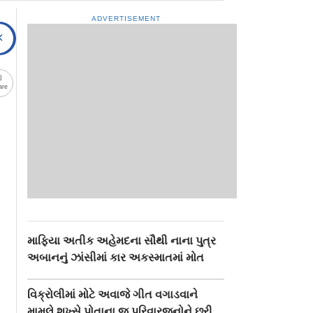
ADVERTISEMENT
are
માફિયા અતીક અહેમદના સૌથી નાના પુત્ર
અબાનનું ઝાંસીમાં કાર અકસ્માતમાં મોત
વિક્રોલીમાં મોટે અવાજે ગીત વગાડવાને
મામલે શખ્સે પોતાના જ પરિવારજનોને છરી