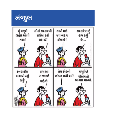
ી પહાડી
ન્યૂઝ શોર્ટમાં: સાયન
ન્યૂઝ શોર્ટમાં: બત્તી
ાલ: ચારધામ
હૉસ્પિટલના એક્સ-રે
પૃથ્વીનું સંરક્ષણ 
્ડ
ડિપાર્ટમેન્ટમાં લાગી આગ
સહિયારી જવાબદાર
મંજુલ