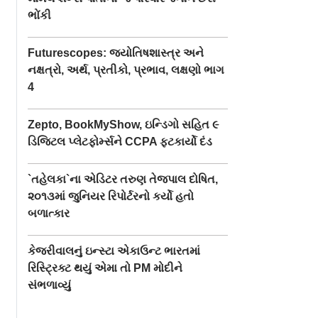
ભોંકી
Futurescopes: જ્યોતિષશાસ્ત્ર અને
નક્ષત્રો, અર્થ, પ્રતીકો, પ્રભાવ, લક્ષણો ભાગ
4
Zepto, BookMyShow, ઇન્ડિગો સહિત ૯
ડિજિટલ પ્લેટફોર્મ્સને CCPA ફટકાર્યો દંડ
`તહેલકા`ના એડિટર તરુણ તેજપાલ દોષિત,
૨૦૧૩માં જુનિયર રિપોર્ટરનો કર્યો હતો
બળાત્કાર
કેજરીવાલનું ઇન્સ્ટા એકાઉન્ટ ભારતમાં
રિસ્ટ્રિક્ટ થયું એમા તો PM મોદીને
સંભળાવ્યું