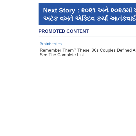
Next Story : ૨૦૨૧ અને ૨૦૨૩માં
અટૅક વખતે ઍક્ટિવ કર્યા આતંકવ