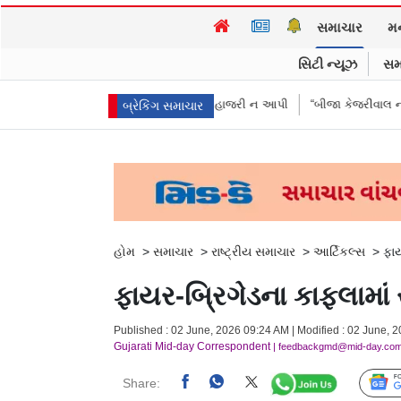
સમાચાર
મ
સિટી ન્યૂઝ
સમ
3 દીકરીઓએ પૈસા મોકલાવ્યા પણ હાજરી ન આપી
“બીજા કેજરીવાલ નથી જોઈતા”: 
બ્રેકિંગ સમાચાર
હોમ
>
સમાચાર
>
રાષ્ટ્રીય સમાચાર
>
આર્ટિકલ્સ
>
ફાય
ફાયર-બ્રિગેડના કાફલામાં 
Published : 02 June, 2026 09:24 AM | Modified : 02 June, 
Gujarati Mid-day Correspondent
| feedbackgmd@mid-day.co
Share: