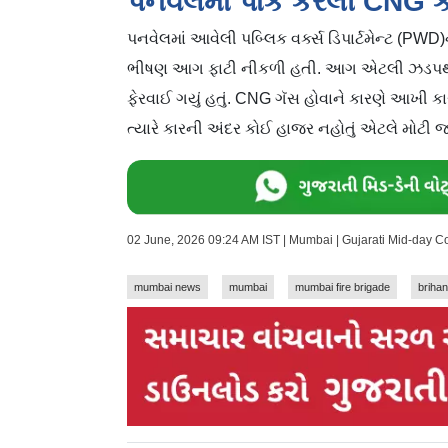
પનવેલમાં પાર્ક કરેલી CN
પનવેલમાં આવેલી પબ્લિક વર્ક્સ ડિપાર્ટમેન્ટ (
ભીષણ આગ ફાટી નીકળી હતી. આગ એટલી ઝડપથી ફ
ફેરવાઈ ગયું હતું. CNG ગૅસ હોવાને કારણે આખ
ત્યારે કારની અંદર કોઈ હાજર નહોતું એટલે મોટી 
02 June, 2026 09:24 AM IST | Mumbai | Gujarati Mid-day 
mumbai news
mumbai
mumbai fire brigade
briha