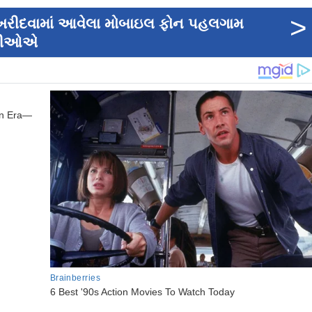
>
 ખરીદવામાં આવેલા મોબાઇલ ફોન પહલગામ
ાદીઓએ