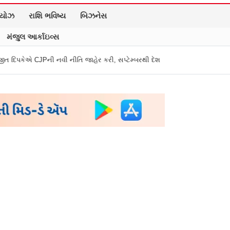
િયોઝ
રાશિ ભવિષ્ય
બિઝનેસ
મંજુલ આર્કાઇવ્સ
ી નવી નીતિ જાહેર કરી, સપ્ટેમ્બરથી દેશભારમાં થશે શરૂ
તુકારામ મુંઢે On F