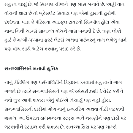
મહત્ત્વ વધ્યું છે, જે સિમ્પલ ચીજને પણ ખાસ બનાવે છે. અહીં વાત
વૉચની થાય છે તો બ્રેસલેટ સિવાય પણ એમાં હાથની હથેળી
દર્શાવતા, પાંડા કે પૅરિસના આઇફલ ટાવરનો સિમ્બૉલ હોય એવા
નાના મિની ચાર્મ્સ સામાન્ય વૉચને ખાસ બનાવી દે છે. ઘણા લોકો
હાર્ટ કે મમ્મી-પપ્પાના ફર્સ્ટ લેટર્સ અથવા પાર્ટનરનું નામ લખેલું ચાર્મ
પણ વૉચ સાથે અટૅચ કરવાનું પસંદ કરે છે.
સનગ્લાસિસને
બનાવો
યુનિક
નાનું ડીટેલિંગ પણ પર્સનાલિટીને ડિફાઇન કરવામાં મહત્ત્વનો ભાગ
ભજવે છે ત્યારે સનગ્લાસિસને પણ ઍક્સેસરીઝથી ડેકોરેટ કરીને
નવો લુક આપી શકાય એવું કોઈએ વિચાર્યું પણ નહીં હોય.
સનગ્લાસિસની દાંડીમાં ગોળ નાનું ઇઅરરિંગ અથવા વીંટી લટકાવી
શકાય. આ ઉપરાંત ડાયમન્ડના સ્ટડ્સ અને નથણીને પણ દાંડી પર
લટકાવીને સ્ટાઇલ કરી શકાય છે. સનગ્લાસિસ પર પણ ચાર્મ્સ