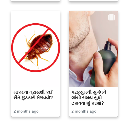
માકડના ત્રાસથી કઈ
પરફ્યુમની સુગંધને
રીતે છુટકારો મેળવવો?
લાંબો સમય સુધી
ટકાવવા શું કરશો?
2 months ago
2 months ago