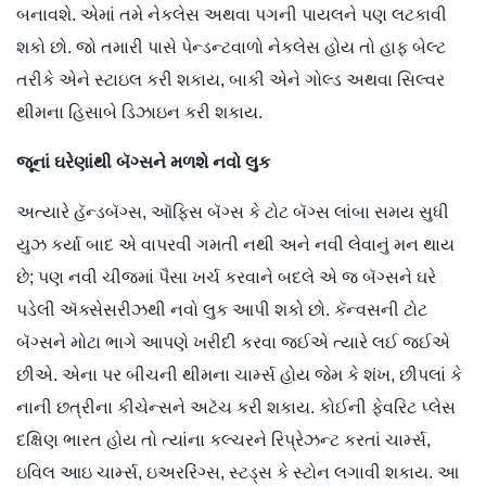
બનાવશે. એમાં તમે નેકલેસ અથવા પગની પાયલને પણ લટકાવી
શકો છો. જો તમારી પાસે પેન્ડન્ટવાળો નેકલેસ હોય તો હાફ બેલ્ટ
તરીકે એને સ્ટાઇલ કરી શકાય, બાકી એને ગોલ્ડ અથવા સિલ્વર
થીમના હિસાબે ડિઝાઇન કરી શકાય.
જૂનાં
ઘરેણાંથી
બૅગ્સને
મળશે
નવો
લુક
અત્યારે હૅન્ડબૅગ્સ, ઑફિસ બૅગ્સ કે ટોટ બૅગ્સ લાંબા સમય સુધી
યુઝ કર્યા બાદ એ વાપરવી ગમતી નથી અને નવી લેવાનું મન થાય
છે; પણ નવી ચીજમાં પૈસા ખર્ચ કરવાને બદલે એ જ બૅગ્સને ઘરે
પડેલી ઍક્સેસરીઝથી નવો લુક આપી શકો છો. કૅન્વસની ટોટ
બૅગ્સને મોટા ભાગે આપણે ખરીદી કરવા જઈએ ત્યારે લઈ જઈએ
છીએ. એના પર બીચની થીમના ચાર્મ્સ હોય જેમ કે શંખ, છીપલાં કે
નાની છત્રીના કીચેન્સને અટૅચ કરી શકાય. કોઈની ફેવરિટ પ્લેસ
દક્ષિણ ભારત હોય તો ત્યાંના કલ્ચરને રિપ્રેઝન્ટ કરતાં ચાર્મ્સ,
ઇવિલ આઇ ચાર્મ્સ, ઇઅરરિંગ્સ, સ્ટડ્સ કે સ્ટોન લગાવી શકાય. આ