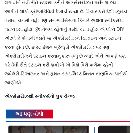
લગાવીને નવી રીતે સ્ટાઇલ કરીને ઍક્સેસરીઝને પર્સનલ ટચ
આપીને લોકો ક્રીએટિવિટી દેખાડી રહ્યા છે. વિચાર કરો દેશી ઝૂમકા
તમારા કાનમાં નહીં પણ સનગ્લાસિસના કિનારે અથવા સ્નીકર્સમાં
લટકાડ્યાં હોય. ફૅશનેબલ રહેવાનું પસંદ કરતા હોય એ લોકો DIY
એટલે કે પોતાની જાતે જ ઍક્સેસરીઝને ડિઝાઇન અને સ્ટાઇલ
કરતા હોય છે. ફાસ્ટ ફૅશન બ્રૅન્ડ્સે ઍક્સેસરીઝ પર પણ
ઍક્સેસરીઝને સ્ટાઇલ કરવાનું શરૂ કર્યું છે ત્યારે એને આપણે પણ
ઘરે કેવી રીતે સ્ટાઇલ કરી શકીએ એ વિશે વિલે પાર્લેમાં રહેતી
જ્વેલેરી-ડિઝાઇનર અને ફૅશન-સ્ટાઇલિસ્ટ મિન્નત કાણકિયા પાસેથી
જાણીએ.
ઍક્સેસરીઝથી
સ્નીકર્સનો
લુક
ચેન્જ
આ પણ વાંચો