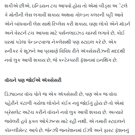
શકીએ છીએ. ઇન્ડિયન ટચ આપવો હોય તો એમાં બીડ્સ અેટલે
કે મોતીની લેસ લગાવી શકાય અથવા ગોલ્ડન કલરની પટ્ટી આવે
એને બાંધવાની લેસ સાથે રિપ્લેસ કરી શકાય. ઘણા લોકો એને મૉડર્ન
અને વેસ્ટર્ન ટચ આપવા માટે પર્સનલાઇઝ્ડ ચાર્મ્સ લગાવે છે, કોઈ
ઘરમાં પડેલા પેન્ડન્ટવાળા નેકલેસથી પણ સ્ટાઇલ કરે છે. એક
સ્નીકર કે શૂઝને આ પ્રમાણે વિવિધ રીતે ઍક્સેસરીઝની મદદથી
નવો લુક આપી શકાય છે, જે કન્ટેમ્પરરી ફૅશનમાં ઇનથિંગ છે.
વૉચને
પણ
જોઈએ
ઍક્સેસરી
ડિઝાઇનર વૉચ પોતે જ એક ઍક્સેસરી છે, પણ એક જ વૉચ
પહેરીને કંટાળી ગયેલા લોકોને કંઈક નવું જોઈતું હોય છે તો એમાં
બ્રેસલેટ અટૅચ કરીને વૉચને નવો લુક આપી શકાય છે. અત્યારે
જ્વેલરી હવે ફક્ત ઓકેઝન્સ માટે રહી નથી. એ તમારી સ્ટાઇલને
કૉમ્પ્લીમેન્ટ આપે છે. જેન્ઝી જનરેશનમાં ઈઝી અને ફાસ્ટ ફૅશનનું