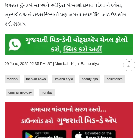
ઉપરાંત હૅન્ડબૅગ્સ અને ઑફિસ બૅગ્સમાં ઘરમાં પડેલાં નેકલેસ,
બ્રેસલેટ અને ઇઅરરિંગ્સનો પણ બૅગના સ્ટાઇલિંગ માટે ઉપયોગ
કરી શકાય.
09 June, 2025 02:35 PM IST | Mumbai | Kajal Rampariya
ટોચ
fashion
fashion news
life and style
beauty tips
columnists
gujarati mid-day
mumbai