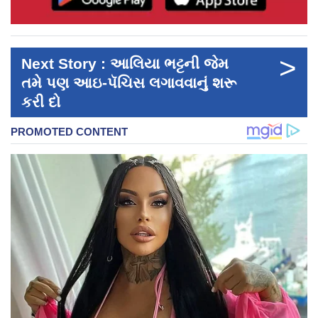
>
Next Story : આલિયા ભટ્ટની જેમ
તમે પણ આઇ-પૅચિસ લગાવવાનું શરૂ
કરી દો