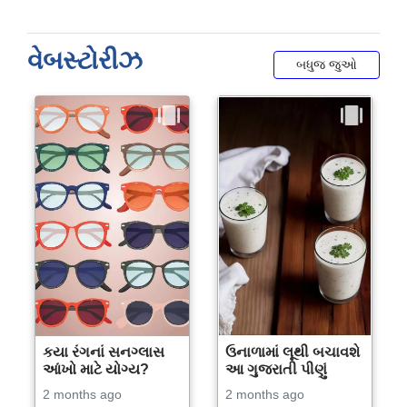
વેબસ્ટોરીઝ
બધુજ જુઓ
કયા રંગનાં સનગ્લાસ
ઉનાળામાં લૂથી બચાવશે
આંખો માટે યોગ્ય?
આ ગુજરાતી પીણું
2 months ago
2 months ago