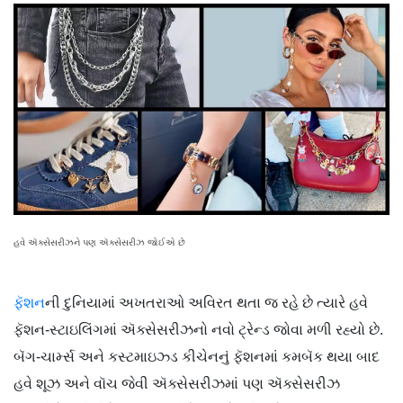
હવે ઍક્સેસરીઝને પણ ઍક્સેસરીઝ જોઈએ છે
ફૅશન
ની દુનિયામાં અખતરાઓ અવિરત થતા જ રહે છે ત્યારે હવે
ફૅશન-સ્ટાઇલિંગમાં ઍક્સેસરીઝનો નવો ટ્રેન્ડ જોવા મળી રહ્યો છે.
બૅગ-ચાર્મ્સ અને કસ્ટમાઇઝ્ડ કીચેનનું ફૅશનમાં કમબૅક થયા બાદ
હવે શૂઝ અને વૉચ જેવી ઍક્સેસરીઝમાં પણ ઍક્સેસરીઝ