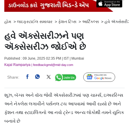
હોમ
>
લાઇફસ્ટાઈલ સમાચાર
>
ફેશન ટિપ્સ
>
આર્ટિકલ્સ
>
હવે ઍક્સેસર
હવે ઍક્સેસરીઝને પણ
ઍક્સેસરીઝ જોઈએ છે
Published : 09 June, 2025 02:35 PM | IST | Mumbai
Kajal Rampariya
| feedbackgmd@mid-day.com
Share:
Follow Us
શૂઝ, બૅગ્સ અને વૉચ જેવી ઍક્સેસરીઝમાં પણ ચાર્મ્સ, ઇઅરરિંગ્સ
અને નેકલેસ લગાવીને પર્સનલ ટચ આપવામાં આવી રહ્યો છે અને
ફૅશન તથા સ્ટાઇલિંગનો આ નવો ટ્રેન્ડ અન્ય લોકોથી તમને યુનિક
બનાવે છે