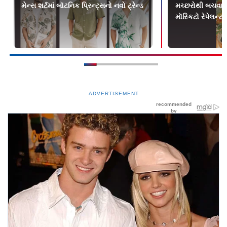
મેન્સ શર્ટમાં બૉટનિક પ્રિન્ટ્સનો નવો ટ્રેન્ડ
મચ્છરોથી બચવામ
મૉસ્કિટો રેપેલન્ટ 
ADVERTISEMENT