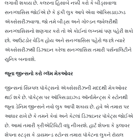
લગાવી શકાય છે. કલરના હિસાબે નક્કી કરો કે બીડ્સવાળા
સનગ્લાસિસ જોઈએ છે કે ફંકી લુક આપે એવા ઑક્સિડાઇઝ્ડ
ઍક્સેસરીઝવાળા. જો તમે બીડ્સ અને ગોલ્ડન જ્વેલરીથી
સનગ્લાસિસનો શણગાર કરો તો એ કોઈનાં લગ્નમાં પણ પહેરી શકો
છો. આઉટડોર વેડિંગ હોય અને સનગ્લાસિસ પહેરો જ છો ત્યારે
ઍક્સેસરીઝથી ડિઝાઇન કરેલા સનગ્લાસિસ તમારી પર્સનાલિટીને
યુનિક બનાવશે.
જૂના
જીન્સનો
કરો
ગ્લૅમ
મેકઓવર
જીન્સનાં સિમ્પલ પૉકેટ્સનો ઍક્સેસરીઝની મદદથી મેકઓવર
થઈ શકે છે. પૉકેટ્સ પર ઑક્સિડાઇઝ્ડ ઑર્નામેન્ટ્સ કે સ્ટોનથી
જૂના ડેનિમ જીન્સને નવો લુક આપી શકાય છે. હવે એ તમારા પર
આધાર રાખે છે કે તમને કેવાં અને કેટલાં ડિઝાઇનર પૉકેટ્સ જોઈએ
છે. આમાં તમારી ક્રીએટિવિટી વધુ નીખરશે. હાર્ટ શેપના કે ફ્લાવર
શેપના સ્ટડ્સ કે ડાયમન્ડ સ્ટોન્સ તમારા પૉકેટના લુકને રૉયલ