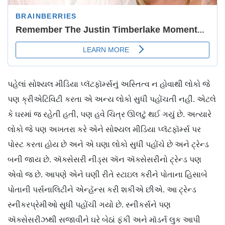
પહેલાં સોશ્યલ મીડિયા પ્લૅટફૉર્મ્સનું અસ્તિત્વ ન હોવાથી લોકો જે
પણ ક્રીએટિવિટી કરતા એ અન્ય લોકો સુધી પહોંચતી નહીં. એટલે
કે ઘરમાં જ રહેતી હતી, પણ હવે ચિત્ર ઊલટું થઈ ગયું છે. અત્યારે
લોકો જે પણ અખતરા કરે એને સોશ્યલ મીડિયા પ્લૅટફૉર્મ્સ પર
પોસ્ટ કરતા હોય છે અને એ ઘણા લોકો સુધી પહોંચે છે અને ટ્રેન્ડ
બની જાય છે. ઍક્સેસરી નીડ્સ ઍન ઍક્સેસરીનો ટ્રેન્ડ પણ
એવો જ છે. આપણે એને ઘણી રીતે સ્ટાઇલ કરીને પોતાના હિસાબે
પોતાની પર્સનાલિટીને એન્હૅન્સ કરી શકીએ છીએ. આ ટ્રેન્ડ
સ્નીકરપ્રેમીઓ સુધી પહોંચી ગયો છે. સ્નીકર્સને પણ
ઍક્સેસરીઝથી સજાવીને ઘરે બેઠાં ફંકી અને મૉડર્ન લુક આપી