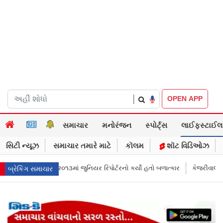
|
OPEN APP
સમાચાર
મનોરંજન
સ્પોર્ટ્સ
લાઈફસ્ટાઈલ
સિટી ન્યૂઝ
સમાચાર તમારે માટે
કૉલમ
શૉટ વિડિઓઝ
ર્ટરનો કર્યો હતો બળાત્કાર
કેજરીવાલનું ઇન્સ્ટાગ્રામ એકાઉન્ટ ભારતમાં રિસ્ટ્રિ
બ્રેકિંગ સમાચાર