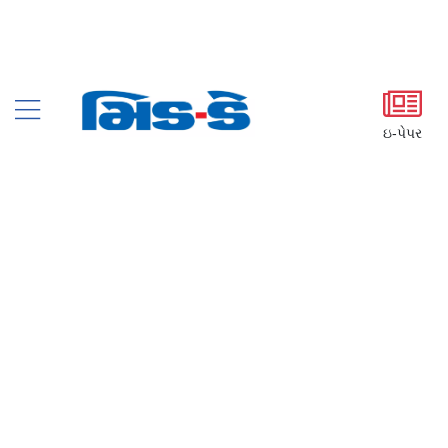
ઇ-પેપર