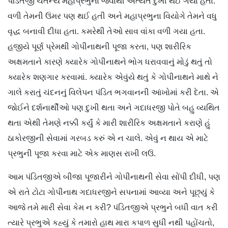
પંડિતજી ચૈતન્ય મહાપ્રભુના જવાથી અત્યંત દુખી થઈ ગયા હતા.
વળી તેમની ઉંમર પણ થઈ હતી અને મહાપ્રભુના વિયોગે તેમને વધુ
વૃદ્ધ બનાવી દીધા હતા. કમરેથી તેઓ સાવ વાંકા વળી ગયા હતા.
હજીયે પૂર્ણ પ્રેમથી ગોપીનાથની પૂજા કરતા, પણ શારીરિક
અક્ષમતાને કારણે ક્યારેક ગોપીનાથને ભોગ ધરાવવાનું મોડું થતું તો
ક્યારેક શણગાર કરવામાં. ક્યારેક એવુંયે થતું કે ગોપીનાથને માથે ને
ગાલે કરાતું ચંદનનું વિલેપન પંડિત ભગવાનની આંખોમાં કરી દેતા. એ
જોઈને દર્શનાર્થીઓ પણ દુખી થતા અને ગદાધરજી પોતે બહુ વ્યથિત
થતા એથી તેમણે નક્કી કર્યું કે મારી શારીરિક અક્ષમતાને કરાણે હું
ઠાકોરજીની સેવામાં ગરબડ કરું એ ન ચાલે. એવું ન થાય એ માટે
પ્રભુની પૂજા કરવા માટે એક માણસ રાખી લઉં.
આમ પંડિતજીએ બીજા પૂજારીને ગોપીનાથની સેવા સોંપી દીધી, પણ
એ રાતે ટોટા ગોપીનાથ ગદાધરજીને સપનામાં આવ્યા અને પૂછ્યું કે
આજે તમે મારી સેવા કેમ ન કરી? પંડિતજીએ પ્રભુને બધી વાત કરી
ત્યારે પ્રભુએ કહ્યું કે તમારો હાથ મારા કપાળ સુધી નથી પહોંચતો,