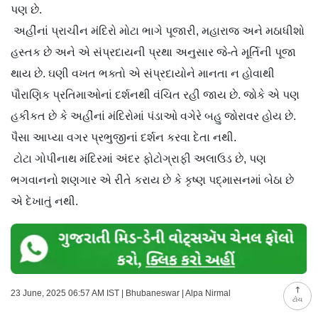
પણ છે.
અહીંનાં પ્રાચીન મંદિરો મોટા ભાગે પૂજારી, મહારાજ અને મઠાધીશો
હસ્તક છે અને એ સંપ્રદાયની પ્રથા અનુસાર જે-તે મૂર્તિની પૂજા
થાય છે. ઘણી વખત ભક્તો એ સંપ્રદાયોને માનતા ન હોવાથી
પૌરાણિક પ્રતિમાઓનાં દર્શનથી વંચિત રહી જાય છે. જોકે એ પણ
હકીકત છે કે અહીંનાં મંદિરોમાં પંડાઓ વગેરે બહુ જોરાવર હોય છે.
પૈસા આપ્યા વગર પ્રભુજીનાં દર્શન કરવા દેતા નથી.
ટોટા ગોપીનાથ મંદિરમાં અંદર ફોટોગ્રાફી અલાઉડ છે, પણ
ભગવાનનો શણગાર એ રીતે કરાય છે કે કૃષ્ણ પદ્‍માસનમાં બેઠા છે
એ દેખાતું નથી.
23 June, 2025 06:57 AM IST | Bhubaneswar | Alpa Nirmal
ટોચ