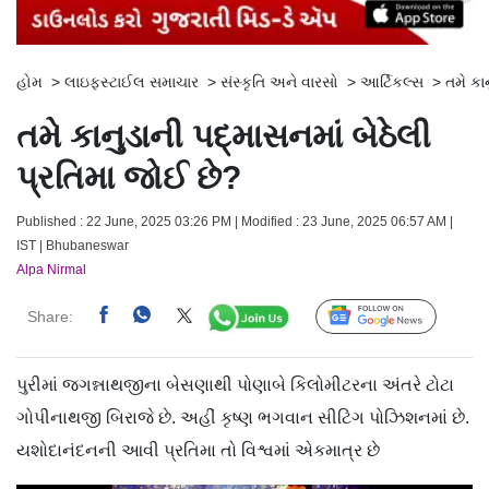
હોમ
>
લાઇફસ્ટાઈલ સમાચાર
>
સંસ્કૃતિ અને વારસો
>
આર્ટિકલ્સ
>
તમે કા
તમે કાનુડાની પદ્‍માસનમાં બેઠેલી
પ્રતિમા જોઈ છે?
Published : 22 June, 2025 03:26 PM | Modified : 23 June, 2025 06:57 AM |
IST | Bhubaneswar
Alpa Nirmal
Share:
Follow Us
પુરીમાં જગન્નાથજીના બેસણાથી પોણાબે કિલોમીટરના અંતરે ટોટા
ગોપીનાથજી બિરાજે છે. અહીં કૃષ્ણ ભગવાન સીટિંગ પોઝિશનમાં છે.
યશોદાનંદનની આવી પ્રતિમા તો વિશ્વમાં એકમાત્ર છે