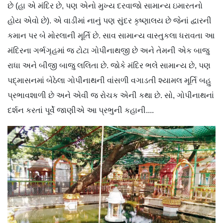
છે (હા એ મંદિર છે, પણ એનો મુખ્ય દરવાજો સામાન્ય ઇમારતનો
હોય એવો છે). એ વાડીમાં નાનું પણ સુંદર કૃષ્ણાલય છે જેનાં દ્વારની
કમાન પર બે મોરલાની મૂર્તિ છે. સાવ સામાન્ય વાસ્તુકલા ધરાવતા આ
મંદિરના ગર્ભગૃહમાં જ ટોટા ગોપીનાથજી છે અને તેમની એક બાજુ
રાધા અને બીજી બાજુ લલિતા છે. જોકે મંદિર ભલે સામાન્ય છે, પણ
પદ્‍માસનમાં બેઠેલા ગોપીનાથની વાંસળી વગાડતી શ્યામલ મૂર્તિ બહુ
પ્રભાવશાળી છે અને એવી જ રોચક એની કથા છે. સો, ગોપીનાથનાં
દર્શન કરતાં પૂર્વે જાણીએ આ પ્રભુની કહાની....