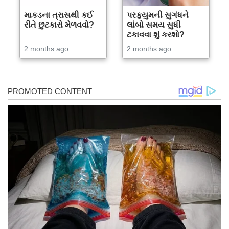
માકડના ત્રાસથી કઈ
પરફ્યુમની સુગંધને
રીતે છુટકારો મેળવવો?
લાંબો સમય સુધી
ટકાવવા શું કરશો?
2 months ago
2 months ago