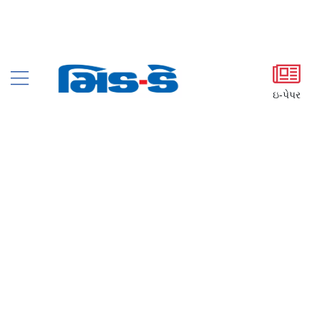
ઇ-પેપર