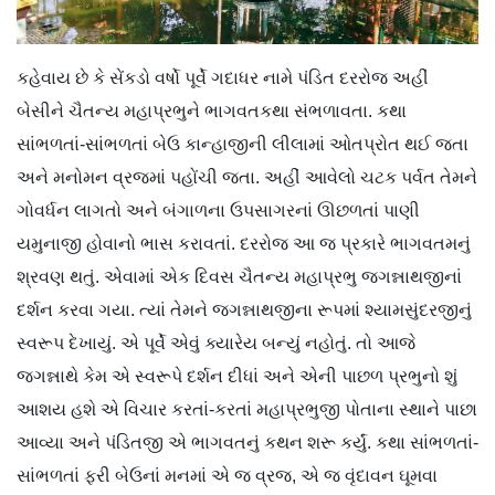
કહેવાય છે કે સેંકડો વર્ષો પૂર્વે ગદાધર નામે પંડિત દરરોજ અહીં
બેસીને ચૈતન્ય મહાપ્રભુને ભાગવતકથા સંભળાવતા. કથા
સાંભળતાં-સાંભળતાં બેઉ કાન્હાજીની લીલામાં ઓતપ્રોત થઈ જતા
અને મનોમન વ્રજમાં પહોંચી જતા. અહીં આવેલો ચટક પર્વત તેમને
ગોવર્ધન લાગતો અને બંગાળના ઉપસાગરનાં ઊછળતાં પાણી
યમુનાજી હોવાનો ભાસ કરાવતાં. દરરોજ આ જ પ્રકારે ભાગવતમનું
શ્રવણ થતું. એવામાં એક દિવસ ચૈતન્ય મહાપ્રભુ જગન્નાથજીનાં
દર્શન કરવા ગયા. ત્યાં તેમને જગન્નાથજીના રૂપમાં શ્યામસુંદરજીનું
સ્વરૂપ દેખાયું. એ પૂર્વે એવું ક્યારેય બન્યું નહોતું. તો આજે
જગન્નાથે કેમ એ સ્વરૂપે દર્શન દીધાં અને એની પાછળ પ્રભુનો શું
આશય હશે એ વિચાર કરતાં-કરતાં મહાપ્રભુજી પોતાના સ્થાને પાછા
આવ્યા અને પંડિતજી એ ભાગવતનું કથન શરૂ કર્યું. કથા સાંભળતાં-
સાંભળતાં ફરી બેઉનાં મનમાં એ જ વ્રજ, એ જ વૃંદાવન ઘૂમવા