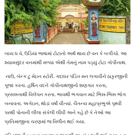
બાય ધ વે, ઉડિયા ભાષામાં ટોટાનો અર્થ થાય છે વન કે બગીચો. આ
શ્યામસુંદર વનમાંથી મળ્યા એથી તેમનું નામ પડ્યું ટોટા ગોપીનાથ.
નાઉ, બૅન્ક ટુ મેઇન સ્ટોરી. ગદાધર પંડિત મન લગાવીને ઠાકુરજીની
પૂજા કરતા. હર્ષિત વદને ગોપીનાથજીનો શણગાર કરતા,
પ્રસન્નતાથી વિલેપન કરતા. ભાવથી ભગવાન માટે ભિન્ન-ભિન્ન ભોગ
બનાવતા. અગેઇન, થોડાં વર્ષો વીત્યાં. ચૈતન્ય મહાપ્રભુએ પૃથ્વી
પરથી પોતાની લીલા સંકેલી લીધી અને કહે છે કે તેઓ આ
પ્રતિમાજીના ચરણમાં જ વિલીન થઈ ગયા.