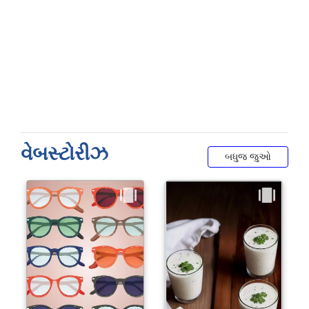
વેબસ્ટોરીઝ
બધુજ જુઓ