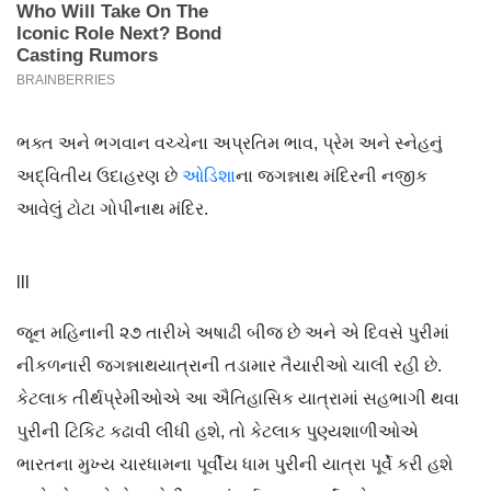
ભક્ત અને ભગવાન વચ્ચેના અપ્રતિમ ભાવ, પ્રેમ અને સ્નેહનું
અદ્વિતીય ઉદાહરણ છે
ઓડિશા
ના જગન્નાથ મંદિરની નજીક
આવેલું ટોટા ગોપીનાથ મંદિર.
lll
જૂન મહિનાની ૨૭ તારીખે અષાઢી બીજ છે અને એ દિવસે પુરીમાં
નીકળનારી જગન્નાથયાત્રાની તડામાર તૈયારીઓ ચાલી રહી છે.
કેટલાક તીર્થપ્રેમીઓએ આ ઐતિહાસિક યાત્રામાં સહભાગી થવા
પુરીની ટિકિટ કઢાવી લીધી હશે, તો કેટલાક પુણ્યશાળીઓએ
ભારતના મુખ્ય ચારધામના પૂર્વીય ધામ પુરીની યાત્રા પૂર્વે કરી હશે