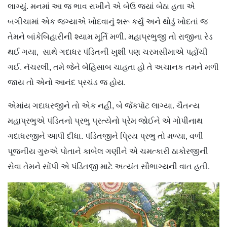
લાગ્યું. મનમાં આ જ ભાવ રાખીને એ બેઉ જ્યાં બેઠા હતા એ
બગીચામાં એક જગ્યાએ ખોદવાનું શરૂ કર્યું અને થોડું ખોદતાં જ
તેમને બાંકેબિહારીની શ્યામ મૂર્તિ મળી. મહાપ્રભુજી તો રાજીના રેડ
થઈ ગયા, સાથે ગદાધર પંડિતની ખુશી પણ ચરમસીમાએ પહોંચી
ગઈ. નૅચરલી, તમે જેને બેહિસાબ ચાહતા હો તે અચાનક તમને મળી
જાય તો એનો આનંદ પ્રચંડ જ હોય.
એમાંય ગદાધરજીને તો એક નહીં, બે જૅકપૉટ લાગ્યા. ચૈતન્ય
મહાપ્રભુએ પંડિતનો પ્રભુ પ્રત્યેનો પ્રેમ જોઈને એ ગોપીનાથ
ગદાધરજીને આપી દીધા. પંડિતજીને પ્રિય પ્રભુ તો મળ્યા, વળી
પૂજનીય ગુરુએ પોતાને કાબેલ ગણીને એ ચમત્કારી ઠાકોરજીની
સેવા તેમને સોંપી એ પંડિતજી માટે અત્યંત સૌભાગ્યની વાત હતી.