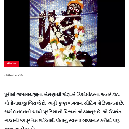
તીર્થાટન
ગોપીનાથનાં દર્શન
પુરીમાં જગન્નાથજીના બેસણાથી પોણાબે કિલોમીટરના અંતરે ટોટા
ગોપીનાથજી બિરાજે છે. અહીં કૃષ્ણ ભગવાન સીટિંગ પોઝિશનમાં છે.
યશોદાનંદનની આવી પ્રતિમા તો વિશ્વમાં એકમાત્ર છે. એ ઉપરાંત
ભક્તની અપ્રતિમ ભક્તિથી પોતાનું સ્વરૂપ બદલનાર કનૈયો પણ