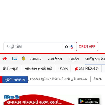
|
OPEN APP
સમાચાર
મનોરંજન
સ્પોર્ટ્સ
લાઈફસ્ટાઈલ
સિટી ન્યૂઝ
સમાચાર તમારે માટે
કૉલમ
શૉટ વિડિઓઝ
યર રિપોર્ટરનો કર્યો હતો બળાત્કાર
કેજરીવાલનું ઇન્સ્ટાગ્રામ એકાઉન્ટ ભારતમાં ર
બ્રેકિંગ સમાચાર