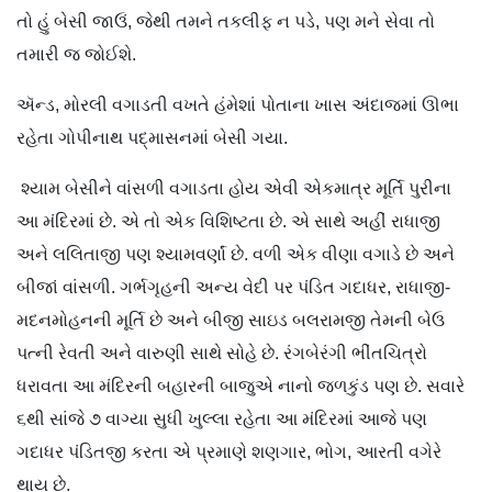
તો હું બેસી જાઉં, જેથી તમને તકલીફ ન પડે, પણ મને સેવા તો
તમારી જ જોઈશે.
ઍન્ડ, મોરલી વગાડતી વખતે હંમેશાં પોતાના ખાસ અંદાજમાં ઊભા
રહેતા ગોપીનાથ પદ્‍માસનમાં બેસી ગયા.
શ્યામ બેસીને વાંસળી વગાડતા હોય એવી એકમાત્ર મૂર્તિ પુરીના
આ મંદિરમાં છે. એ તો એક વિશિષ્ટતા છે. એ સાથે અહીં રાધાજી
અને લલિતાજી પણ શ્યામવર્ણાં છે. વળી એક વીણા વગાડે છે અને
બીજાં વાંસળી. ગર્ભગૃહની અન્ય વેદી પર પંડિત ગદાધર, રાધાજી-
મદનમોહનની મૂર્તિ છે અને બીજી સાઇડ બલરામજી તેમની બેઉ
પત્ની રેવતી અને વારુણી સાથે સોહે છે. રંગબેરંગી ભીંતચિત્રો
ધરાવતા આ મંદિરની બહારની બાજુએ નાનો જળકુંડ પણ છે. સવારે
૬થી સાંજે ૭ વાગ્યા સુધી ખુલ્લા રહેતા આ મંદિરમાં આજે પણ
ગદાધર પંડિતજી કરતા એ પ્રમાણે શણગાર, ભોગ, આરતી વગેરે
થાય છે.