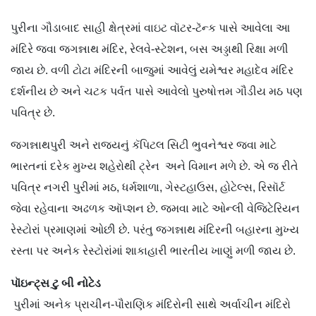
પુરીના ગૌડાબાદ સાહી ક્ષેત્રમાં વાઇટ વૉટર-ટૅન્ક પાસે આવેલા આ
મંદિરે જવા જગન્નાથ મંદિર, રેલવે-સ્ટેશન, બસ અડ્ડાથી રિક્ષા મળી
જાય છે. વળી ટોટા મંદિરની બાજુમાં આવેલું યમેશ્વર મહાદેવ મંદિર
દર્શનીય છે અને ચટક પર્વત પાસે આવેલો પુરુષોત્તમ ગૌડીય મઠ પણ
પવિત્ર છે.
જગન્નાથપુરી અને રાજ્યનું કૅપિટલ સિટી ભુવનેશ્વર જવા માટે
ભારતનાં દરેક મુખ્ય શહેરોથી ટ્રેન અને વિમાન મળે છે. એ જ રીતે
પવિત્ર નગરી પુરીમાં મઠ, ધર્મશાળા, ગેસ્ટહાઉસ, હોટેલ્સ, રિસૉર્ટ
જેવા રહેવાના અઢળક ઑપ્શન છે. જમવા માટે ઓન્લી વેજિટેરિયન
રેસ્ટોરાં પ્રમાણમાં ઓછી છે. પરંતુ જગન્નાથ મંદિરની બહારના મુખ્ય
રસ્તા પર અનેક રેસ્ટોરાંમાં શાકાહારી ભારતીય ખાણું મળી જાય છે.
પૉઇન્ટ્સ ટુ બી નોટેડ
પુરીમાં અનેક પ્રાચીન-પૌરાણિક મંદિરોની સાથે અર્વાચીન મંદિરો