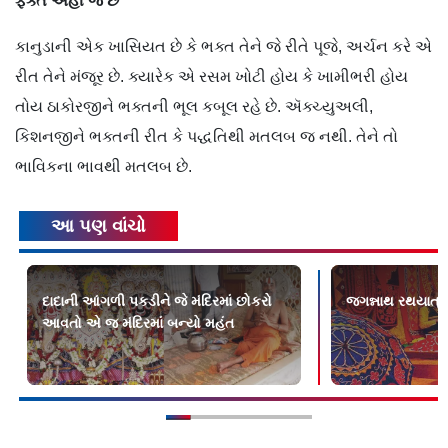
ફક્ત અહીં જ છે
કાનુડાની એક ખાસિયત છે કે ભક્ત તેને જે રીતે પૂજે, અર્ચન કરે એ
રીત તેને મંજૂર છે. ક્યારેક એ રસમ ખોટી હોય કે ખામીભરી હોય
તોય ઠાકોરજીને ભક્તની ભૂલ કબૂલ રહે છે. ઍક્ચ્યુઅલી,
કિશનજીને ભક્તની રીત કે પદ્ધતિથી મતલબ જ નથી. તેને તો
ભાવિકના ભાવથી મતલબ છે.
આ પણ વાંચો
દાદાની આંગળી પકડીને જે મંદિરમાં છોકરો
જગન્નાથ રથયાત્રાન
આવતો એ જ મંદિરમાં બન્યો મહંત