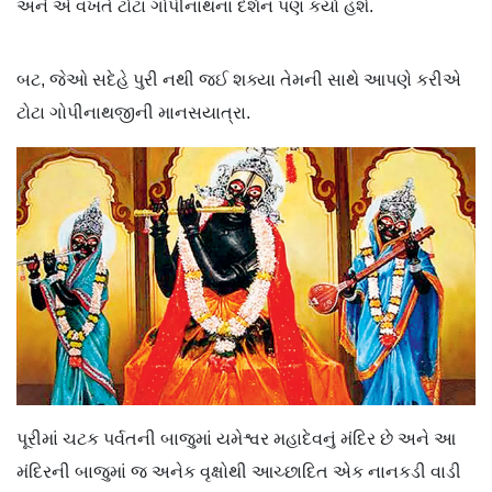
અને એ વખતે ટોટા ગોપીનાથનાં દર્શન પણ કર્યાં હશે.
બટ, જેઓ સદેહે પુરી નથી જઈ શક્યા તેમની સાથે આપણે કરીએ
ટોટા ગોપીનાથજીની માનસયાત્રા.
પૂરીમાં ચટક પર્વતની બાજુમાં યમેશ્વર મહાદેવનું મંદિર છે અને આ
મંદિરની બાજુમાં જ અનેક વૃક્ષોથી આચ્છાદિત એક નાનકડી વાડી