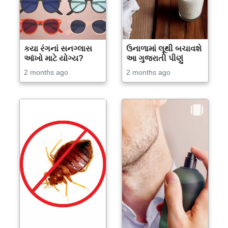
કયા રંગનાં સનગ્લાસ
ઉનાળામાં લૂથી બચાવશે
આંખો માટે યોગ્ય?
આ ગુજરાતી પીણું
2 months ago
2 months ago