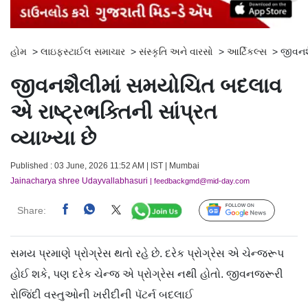
હોમ
>
લાઇફસ્ટાઈલ સમાચાર
>
સંસ્કૃતિ અને વારસો
>
આર્ટિકલ્સ
>
જીવનશૈ
જીવનશૈલીમાં સમયોચિત બદલાવ
એ રાષ્ટ્રભક્તિની સાંપ્રત
વ્યાખ્યા છે
Published : 03 June, 2026 11:52 AM | IST | Mumbai
Jainacharya shree Udayvallabhasuri
| feedbackgmd@mid-day.com
Share:
Follow Us
સમય પ્રમાણે પ્રોગ્રેસ થતો રહે છે. દરેક પ્રોગ્રેસ એ ચેન્જરૂપ
હોઈ શકે, પણ દરેક ચેન્જ એ પ્રોગ્રેસ નથી હોતો. જીવનજરૂરી
રોજિંદી વસ્તુઓની ખરીદીની પૅટર્ન બદલાઈ