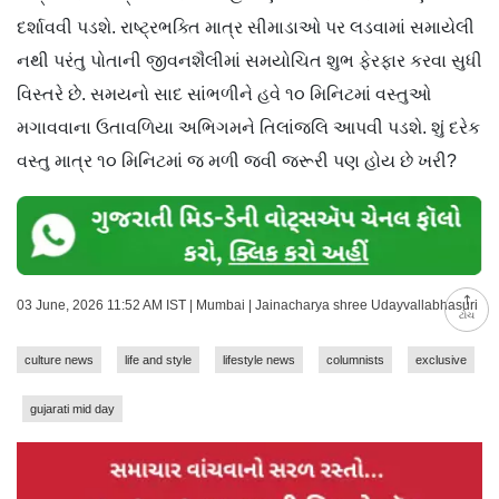
દર્શાવવી પડશે. રાષ્ટ્રભક્તિ માત્ર સીમાડાઓ પર લડવામાં સમાયેલી
નથી પરંતુ પોતાની જીવનશૈલીમાં સમયોચિત શુભ ફેરફાર કરવા સુધી
વિસ્તરે છે. સમયનો સાદ સાંભળીને હવે ૧૦ મિનિટમાં વસ્તુઓ
મગાવવાના ઉતાવળિયા અભિગમને તિલાંજલિ આપવી પડશે. શું દરેક
વસ્તુ માત્ર ૧૦ મિનિટમાં જ મળી જવી જરૂરી પણ હોય છે ખરી?
03 June, 2026 11:52 AM IST | Mumbai | Jainacharya shree Udayvallabhasuri
ટોચ
culture news
life and style
lifestyle news
columnists
exclusive
gujarati mid day