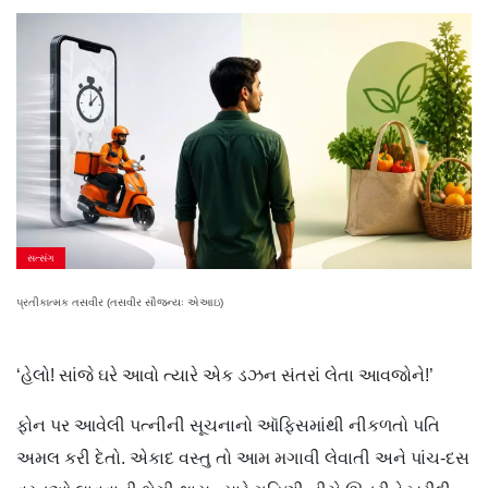
સત્સંગ
પ્રતીકાત્મક તસવીર (તસવીર સૌજન્યઃ એઆઇ)
‘હેલો! સાંજે ઘરે આવો ત્યારે એક ડઝન સંતરાં લેતા આવજોને!’
ફોન પર આવેલી પત્નીની સૂચનાનો ઑફિસમાંથી નીકળતો પતિ
અમલ કરી દેતો. એકાદ વસ્તુ તો આમ મગાવી લેવાતી અને પાંચ-દસ