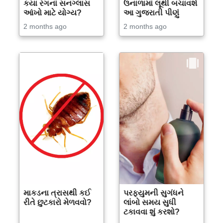
કયા રંગનાં સનગ્લાસ
ઉનાળામાં લૂથી બચાવશે
આંખો માટે યોગ્ય?
આ ગુજરાતી પીણું
2 months ago
2 months ago
માકડના ત્રાસથી કઈ
પરફ્યુમની સુગંધને
રીતે છુટકારો મેળવવો?
લાંબો સમય સુધી
ટકાવવા શું કરશો?