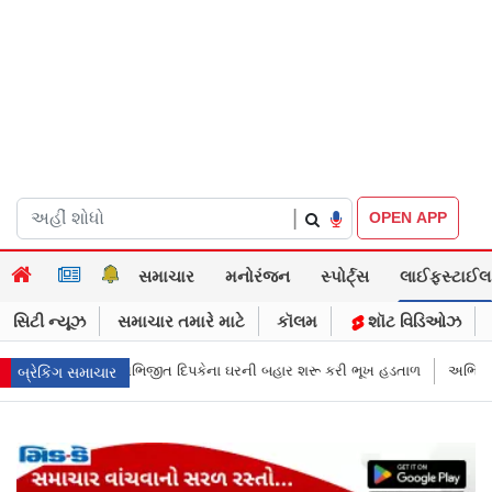
|
OPEN APP
સમાચાર
મનોરંજન
સ્પોર્ટ્સ
લાઈફસ્ટાઈલ
સિટી ન્યૂઝ
સમાચાર તમારે માટે
કૉલમ
શૉટ વિડિઓઝ
ઘરની બહાર શરૂ કરી ભૂખ હડતાળ
અભિજીત દિપકેએ CJPની નવી નીતિ જાહેર કરી, 
બ્રેકિંગ સમાચાર