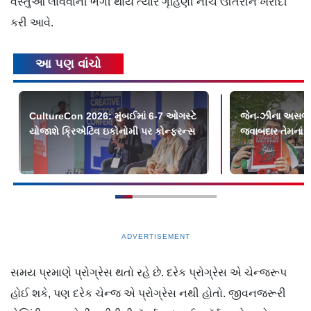
વસ્તુઓ લાવવાની ભેગી થાય ત્યારે ગૃહિણી નીચે ઊતરીને ખરીદી
કરી આવે.
આ પણ વાંચો
CultureCon 2026: મુંબઈમાં 6-7 ઓગસ્ટે
જેન-ઝીના અસભ્ય વ
યોજાશે ક્રિએટિવ ઇકોનોમી પર કોન્ફરન્સ
જવાબદાર તેમનાં મ
ADVERTISEMENT
સમય પ્રમાણે પ્રોગ્રેસ થતો રહે છે. દરેક પ્રોગ્રેસ એ ચેન્જરૂપ
હોઈ શકે, પણ દરેક ચેન્જ એ પ્રોગ્રેસ નથી હોતો. જીવનજરૂરી