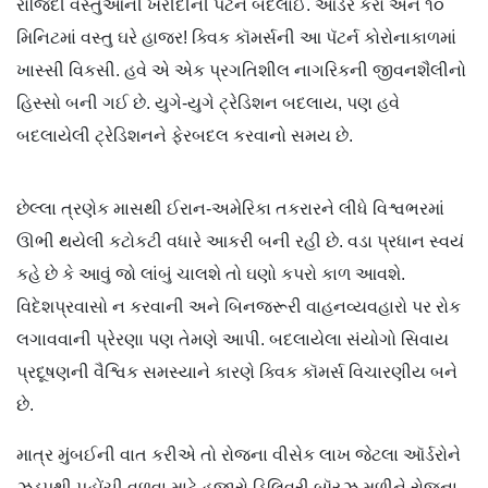
રોજિંદી વસ્તુઓની ખરીદીની પૅટર્ન બદલાઈ. ઑર્ડર કરો અને ૧૦
મિનિટમાં વસ્તુ ઘરે હાજર! ક્વિક કૉમર્સની આ પૅટર્ન કોરોનાકાળમાં
ખાસ્સી વિકસી. હવે એ એક પ્રગતિશીલ નાગરિકની જીવનશૈલીનો
હિસ્સો બની ગઈ છે. યુગે-યુગે ટ્રેડિશન બદલાય, પણ હવે
બદલાયેલી ટ્રેડિશનને ફેરબદલ કરવાનો સમય છે.
છેલ્લા ત્રણેક માસથી ઈરાન-અમેરિકા તકરારને લીધે વિશ્વભરમાં
ઊભી થયેલી કટોકટી વધારે આકરી બની રહી છે. વડા પ્રધાન સ્વયં
કહે છે કે આવું જો લાંબું ચાલશે તો ઘણો કપરો કાળ આવશે.
વિદેશપ્રવાસો ન કરવાની અને બિનજરૂરી વાહનવ્યવહારો પર રોક
લગાવવાની પ્રેરણા પણ તેમણે આપી. બદલાયેલા સંયોગો સિવાય
પ્રદૂષણની વૈશ્વિક સમસ્યાને કારણે ક્વિક કૉમર્સ વિચારણીય બને
છે.
માત્ર મુંબઈની વાત કરીએ તો રોજના વીસેક લાખ જેટલા ઑર્ડરોને
ઝડપથી પહોંચી વળવા માટે હજારો ડિલિવરી બૉય્ઝ મળીને રોજના