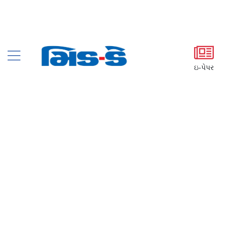
ઇ-પેપર