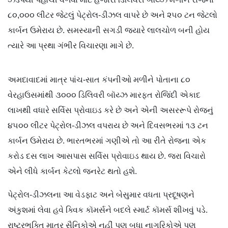
૮૦,૦૦૦ લીટર જેટલું પેટ્રોલ-ડીઝલ વાપરે છે અને ૨૫૦ ટન જેટલો
કાર્બન ઉમેરાય છે. સમસ્યાની સગડી જ્યારે લાલચોળ બની હોય
ત્યારે આ પ્રથા ગંભીર વિચારણા માગે છે.
અમદાવાદમાં માત્ર પાંચ-સાત કંપનીઓ મળીને પોતાના ૮૦
વેરહાઉસમાંથી ૩૦૦૦ ડિલિવરી બૉય્ઝ મારફત રોજિંદી એકાદ
લાખથી વધારે સર્વિસ પ્રોવાઇડ કરે છે અને એની અસરરૂપે રોજનું
૪૫૦૦ લીટર પેટ્રોલ-ડીઝલ વપરાય છે અને દિવસભરમાં ૧૩ ટન
કાર્બન ઉમેરાય છે. ભારતભરમાં ગણીએ તો આ રીતે રોજના એક
કરોડ દસ લાખ આસપાસ સર્વિસ પ્રોવાઇડ થાય છે. જરા વિચારો
એને લીધે કાર્બન કેટલો જનરેટ થતો હશે.
પેટ્રોલ-ડીઝલના આ વેડફાટ અને બેસુમાર વધતા પ્રદૂષણને
અંકુશમાં લેવા હવે ક્વિક કૉમર્સને બદલે સ્માર્ટ કૉમર્સ શીખવું પડે.
રાષ્ટ્રભક્તિ માત્ર સૈનિકોએ નહીં પણ બધા નાગરિકોએ પણ