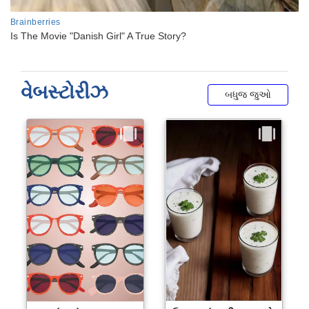
વેબસ્ટોરીઝ
બધુજ જુઓ