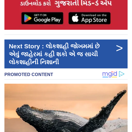
>
Next Story : લોકશાહી જોખમમાં છે
એવું જાહેરમાં કહી શકો એ જ સાચી
લોકશાહીની નિશાની