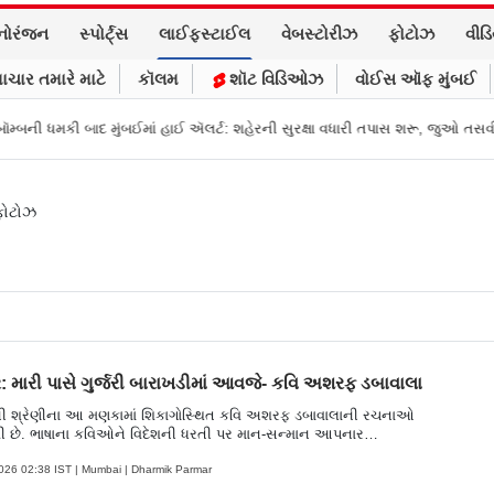
નોરંજન
સ્પોર્ટ્સ
લાઈફસ્ટાઈલ
વેબસ્ટોરીઝ
ફોટોઝ
વીડ
ાચાર તમારે માટે
કૉલમ
શૉટ વિડિઓઝ
વોઈસ ઑફ મુંબઈ
ાદ મુંબઈમાં હાઈ ઍલર્ટ: શહેરની સુરક્ષા વધારી તપાસ શરૂ, જુઓ તસવીરો
એક પર હ
ફોટોઝ
: મારી પાસે ગુર્જરી બારાખડીમાં આવજે- કવિ અશરફ ડબાવાલા
ની શ્રેણીના આ મણકામાં શિકાગોસ્થિત કવિ અશરફ ડબાવાલાની રચનાઓ
ી છે. ભાષાના કવિઓને વિદેશની ધરતી પર માન-સન્માન આપનાર
અને તેમનાં ધર્મપત્ની ડૉ. મધુમતી મહેતા તો ભાષાનું ઘરેણું છે. આ ડૉક્ટર
િકાગોમાં ભાષાસંવર્ધન માટે સતત પ્રયાસરત રહે છે. અશરફભાઈનો જન્મ
2026 02:38 IST | Mumbai | Dharmik Parmar
માં ૧૯૪૮ની સાલમાં ૧૩મી જુલાઇએ થયેલો. તેઓની પાસેથી આપણને