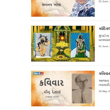
02 June, 
બદલે ભા
રસાસ્વા
સર્જકોન
સફર કરી
જીવન-કવ
ચોથા મં
કાંદિવ
મુંબઈના 
ઘનશ્યામજ
પચાસ વર્
01 June, 
સુવર્ણ
કવિવાર
આજના કવ
નવસારીમ
પોતાની 
26 May, 2
વર્તમાન’
એમનો પહે
આવા વાક
કેટલાય 
નથી બનત