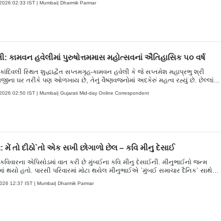
2026 02:33 IST | Mumbai| Dharmik Parmar
ષાના વારસાનો દિવો કરી તેનો મનમાં અને હૈયામાં ઉજાસ કરીએ. ગુજરાતી કવિતાઓનો
દ આવો જ એક પ્રયાસ છે, જેના થકી આવી મહામૂલી ભાષાની ઉત્તમ રચનાઓ અને તેન
ે ફરી જીવીએ, ફરી મમળાવીએ. આ કવિતાના શબ્દોની પાંખે બેસી કોઇ નવા બ્રહ્માંડની
 શકાય એ માટે ગુજરાતી મિડ-ડે ડૉટ કૉમ આપની માટે ગુર્જર ભાષાના જાણીતા કવિઓન
ન અને કવિતાઓ લઈને આવ્યું છે આ ‘કવિવાર’માં. આવો, સાથે મળી દર બીજા અને
ગળવારે ‘કવિવાર’ (Kavivaar) ઊજવીએ.
લી: કામવન હવેલીમાં પુરુષોત્તમમાસ મહોત્સવનાં ઐતિહાસિક ૫૦ વર્ષ
કાંદિવલી સ્થિત શુદ્ધાદ્વૈત સપ્તમગૃહ-કામવન હવેલી કે જે સપ્તમેશ મહાપ્રભુ શ્રી
ીના ઘર તરીકે પણ ઓળખાય છે, તેનું વૈષ્ણવજનોમાં અદકેરું મહત્વ રહ્યું છે. છેલ્લાં
ષથી અહીં પુરુષોત્તમ માસ નિમિત્તે વિશેષ મહોત્સવનું આયોજન થાય છે. આ વર્ષે હવેલીમા
2026 02:50 IST | Mumbai| Gujarati Mid-day Online Correspondent
 જયંતી અવસર ઉજવાઇ રહ્યો છે. આવો, આ મહોત્સવની ઝાંખી કરીએ.
: મેં તો દીઠો`તો એક સખી છોગાળો છેલ – કવિ મીનુ દેસાઈ
િવારના એપિસોડમાં વાત કરી છે મુંબઈના કવિ મીનુ દેસાઈની. મીનુભાઈનો જન્મ
ાં થયો હતો. પારસી પરિવારમાં મોટા થયેલ મીનુભાઈએ `મુંબઈ સમાચાર દૈનિક` સાથે
કારકિર્દીની શરૂઆત કરી હતી. તેઓ આ જ દૈનિકના તંત્રી પણ રહ્યા હતા. તેમણે ‘સાં
026 12:37 IST | Mumbai| Dharmik Parmar
ના વાર્ષિક અંક, ‘અતિથિ’, ‘મંજરી’ જેવાં સામયિકોનું પણ સંપાદન કર્યું હતું. `પડથાર’ એ
લો કાવ્યસંગ્રહ. ‘ગુજરાતી ભાષા મરી પરવારી છે’, ‘ગુજરાતી ભાષા વેન્ટિલેટર પર છે’
્યો તમે સાંભળ્યાં હશે. કદાચ તમે પણ આવું જ વિચારતા હશો. પરંતુ ગુજરાતી ભાષા
કવિ-લેખક-પત્રકારોના ખોળે રમી-રમીને ઊછરી છે અને આવી સમૃદ્ધ ભાષા બળાપાનો ભ
ી. આપણે જીવ બાળવાને બદલે ભાષાના વારસાનો દિવો કરી તેનો મનમાં અને હૈયામાં