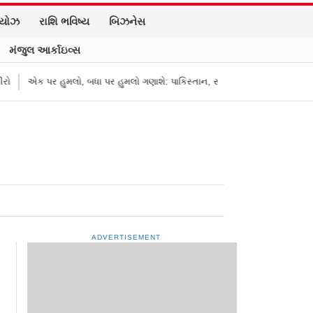
િયોઝ
રાશિ ભવિષ્ય
બિઝનેસ
મંજુલ આર્કાઇવ્સ
ુમલો, બધા પર હુમલો ગણાશે: પાકિસ્તાન, સાઉદી અરેબિયા અને તુર્કી વચ્ચે કરાર
ADVERTISEMENT