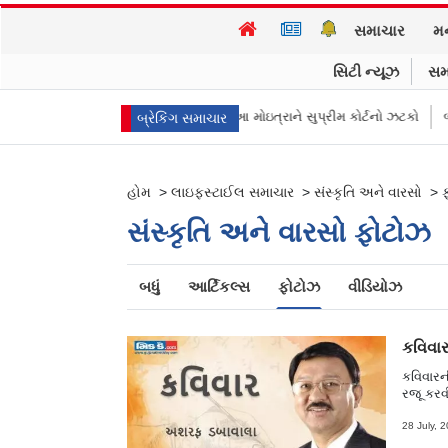
સમાચાર
મ
સિટી ન્યૂઝ
સમ
ી ડર લાગે છે…?” TMCના મહુઆ મોઇત્રાને સુપ્રીમ કોર્ટનો ઝટકો
બૉમ્બની ધમકી બ
બ્રેકિંગ સમાચાર
હોમ
>
લાઇફસ્ટાઈલ સમાચાર
>
સંસ્કૃતિ અને વારસો
>
સંસ્કૃતિ અને વારસો ફોટોઝ
બધું
આર્ટિકલ્સ
ફોટોઝ
વીડિયોઝ
કવિવાર
કવિવાર
રજૂ કરવ
અશરફભાઈ 
દંપતી શ
28 July, 
અમેરલી