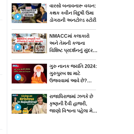
વારસો બનાવનારૂ વચન:
કથક કવીન વિદુષી ઉમા
ડોગરાની અનટોલ્ડ સ્ટોરી
NMACCમાં કલાકારો
અને તેમની કળાના
વિશિષ્ટ પ્રદર્શનનું સુંદર
આયોજન
ગુરુ નાનક જયંતિ 2024:
ગુરુપુરબ શા માટે
ઉજવવામાં આવે છે?
જુઓ વીડિયો
રાજાધિરાજમાં ઝળકે છે
કૃષ્ણની દૈવી હાજરી,
જાણો વિશ્વના પહેલા મેગા
મ્યૂઝિકલ વિશે