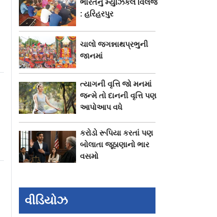
ભારતનું મ્યુઝિકલ વિલેજ
: હરિહરપુર
ચાલો જગન્નાથપ્રભુની
જાનમાં
ત્યાગની વૃત્તિ જો મનમાં
જન્મે તો દાનની વૃત્તિ પણ
આપોઆપ વધે
કરોડો રૂપિયા કરતાં પણ
બોલાતા જૂઠાણાનો ભાર
વસમો
વીડિયોઝ