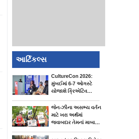
આર્ટિકલ્સ
CultureCon 2026:
મુંબઈમાં 6-7 ઓગસ્ટે
યોજાશે ક્રિએટિવ
ઇકોનોમી પર કોન્ફરન્સ
જેન-ઝીના અસભ્ય વર્તન
માટે ખરા અર્થમાં
જવાબદાર તેમનાં માબાપ
છે