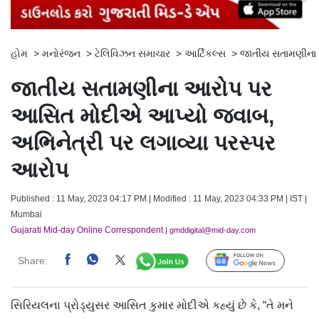
હોમ
>
મનોરંજન
>
ટેલિવિઝન સમાચાર
>
આર્ટિકલ્સ
>
જાતીય સતામણીના 
જાતીય સતામણીના આરોપ પર
આસિત મોદીએ આપ્યો જવાબ,
અભિનેત્રી પર લગાવ્યા પરસ્પર
આરોપ
Published : 11 May, 2023 04:17 PM | Modified : 11 May, 2023 04:33 PM | IST |
Mumbai
Gujarati Mid-day Online Correspondent
| gmddigital@mid-day.com
Share:
Follow Us
સિરિયલના પ્રોડ્યુસર આસિત કુમાર મોદીએ કહ્યું છે કે, “તે મને