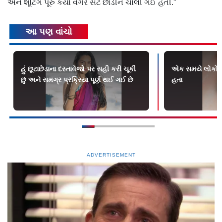
અને શૂટિંગ પૂરું કર્યાં વગર સેટ છોડીને ચાલી ગઈ હતી.”
આ પણ વાંચો
હું છૂટાછેડાના દસ્તાવેજો પર સહી કરી ચૂકી
એક સમયે લોકો મન
છું અને સમગ્ર પ્રક્રિયા પૂર્ણ થઈ ગઈ છે
હતા
ADVERTISEMENT