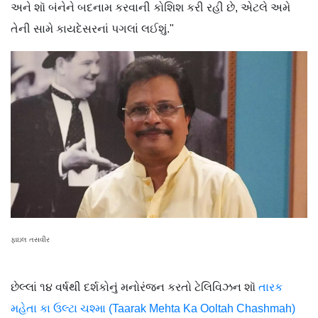
અને શૉ બંનેને બદનામ કરવાની કોશિશ કરી રહી છે, એટલે અમે
તેની સામે કાયદેસરનાં પગલાં લઈશું."
ફાઇલ તસવીર
છેલ્લાં ૧૪ વર્ષથી દર્શકોનું મનોરંજન કરતો ટેલિવિઝન શૉ
તારક
મહેતા કા ઉલ્ટા ચશ્મા (Taarak Mehta Ka Ooltah Chashmah)