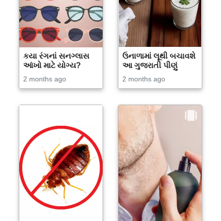
કયા રંગનાં સનગ્લાસ
ઉનાળામાં લૂથી બચાવશે
આંખો માટે યોગ્ય?
આ ગુજરાતી પીણું
2 months ago
2 months ago