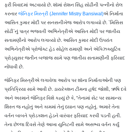
ફરી વિવાદમાં અટવાયો છે. શૉમાં રોશન સિંહ સોઢીની પત્નીનો રોલ
કરનાર
જેનિફર મિસ્ત્રી (Jennifer Mistry Bansiwal)
એ નિર્માતા
આસિત કુમાર મોદી પર સનસનીખેજ આરોપ લગાવ્યો છે. `મિસિસ
સોઢી`નું પાત્ર ભજવતી અભિનેત્રીએ આસિત મોદી પર જાતીય
સતામણીનો આરોપ લગાવ્યો છે. આસિત કુમાર મોદી ઉપરાંત
અભિનેત્રીએ પ્રોજેક્ટ હેડ સોહેલ રામાણી અને એક્ઝિક્યુટિવ
પ્રોડ્યુસર જતીન બજાજ સામે પણ જાતીય સતામણીની ફરિયાદ
નોંધાવી છે.
જેનિફર મિસ્ત્રીએ લગાવેલા આરોપ પર શૉના નિર્માતાઓની પણ
પ્રતિક્રિયા સામે આવી છે. ડાયરેક્શન ટીમના હર્ષદ જોશી, ઋષિ દવે
અને અરમાને જેનિફર વિશે કહ્યું છે કે, “તેનામાં સેટ પર સામાન્ય
શિસ્ત જ નહોતું અને કામમાં તેનું ધ્યાન પણ નહોતું. અમારે તેના
વર્તન બાબતે પ્રોડક્શન હેડને વારંવાર ફરિયાદ કરવી પડતી હતી.
તેના છેલ્લા દિવસે તેણે આખા યુનિટની સામે અસભ્ય વર્તન કર્યું