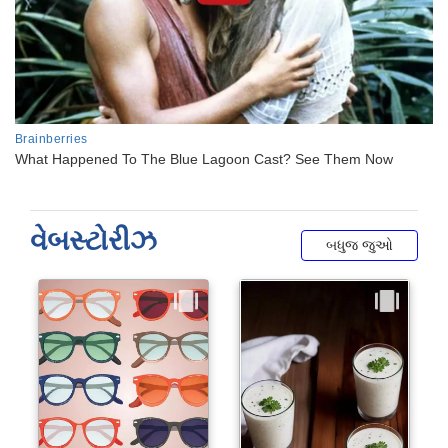
વેબસ્ટોરીઝ
બધુજ જુઓ