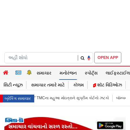
|
OPEN APP
સમાચાર
મનોરંજન
સ્પોર્ટ્સ
લાઈફસ્ટાઈલ
સિટી ન્યૂઝ
સમાચાર તમારે માટે
કૉલમ
શૉટ વિડિઓઝ
ાને સુપ્રીમ કોર્ટનો ઝટકો
બૉમ્બની ધમકી બાદ મુંબઈમાં હાઈ ઍલર્ટ: શહેરની સુર
બ્રેકિંગ સમાચાર