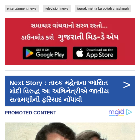
entertainment news
television news
taarak mehta ka ooltah chashmah
>
Next Story : તારક મહેતાના આસિત
મોદી વિરુદ્ધ આ અભિનેત્રીએ જાતીય
સતામણીની ફરિયાદ નોંધાવી