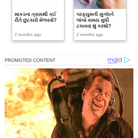
માકડના ત્રાસથી કઈ
પરફ્યુમની સુગંધને
રીતે છુટકારો મેળવવો?
લાંબો સમય સુધી
ટકાવવા શું કરશો?
2 months ago
2 months ago