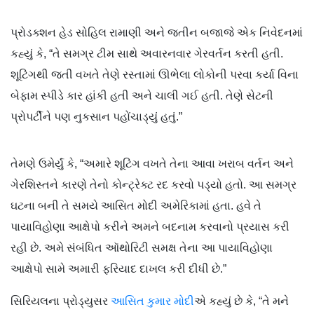
પ્રોડક્શન હેડ સોહિલ રામાણી અને જતીન બજાજે એક નિવેદનમાં
કહ્યું કે, “તે સમગ્ર ટીમ સાથે અવારનવાર ગેરવર્તન કરતી હતી.
શૂટિંગથી જતી વખતે તેણે રસ્તામાં ઊભેલા લોકોની પરવા કર્યા વિના
બેફામ સ્પીડે કાર હાંકી હતી અને ચાલી ગઈ હતી. તેણે સેટની
પ્રોપર્ટીને પણ નુકસાન પહોંચાડ્યું હતું.”
તેમણે ઉમેર્યું કે, “અમારે શૂટિંગ વખતે તેના આવા ખરાબ વર્તન અને
ગેરશિસ્તને કારણે તેનો કોન્ટ્રેક્ટ રદ કરવો પડ્યો હતો. આ સમગ્ર
ઘટના બની તે સમયે આસિત મોદી અમેરિકામાં હતા. હવે તે
પાયાવિહોણા આક્ષેપો કરીને અમને બદનામ કરવાનો પ્રયાસ કરી
રહી છે. અમે સંબંધિત ઑથોરિટી સમક્ષ તેના આ પાયાવિહોણા
આક્ષેપો સામે અમારી ફરિયાદ દાખલ કરી દીધી છે.”
સિરિયલના પ્રોડ્યુસર
આસિત કુમાર મોદી
એ કહ્યું છે કે, “તે મને