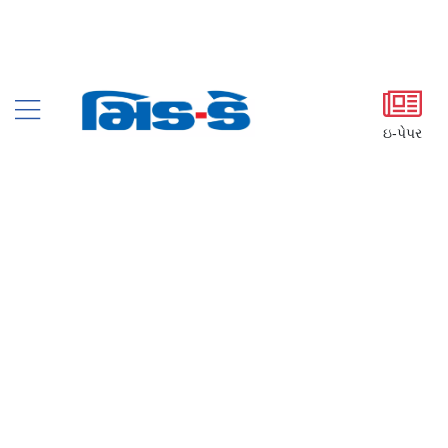
ઇ-પેપર