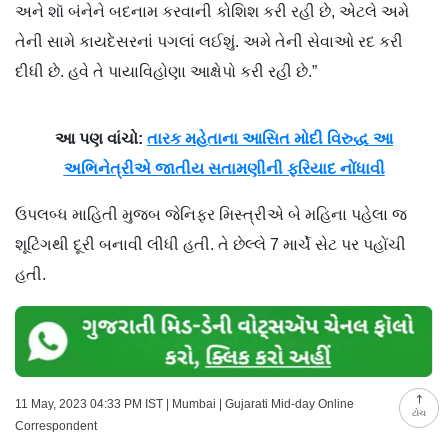
અને શૉ બંનેને બદનામ કરવાની કોશિશ કરી રહી છે, એટલે અમે
તેની સામે કાયદેસરનાં પગલાં લઈશું. અમે તેની સેવાઓ રદ કરી
દીધી છે. હવે તે પાયાવિહોણા આક્ષેપો કરી રહી છે.”
આ પણ વાંચો:
તારક મહેતાના આસિત મોદી વિરુદ્ધ આ
અભિનેત્રીએ જાતીય સતામણીની ફરિયાદ નોંધાવી
ઉપલબ્ધ માહિતી મુજબ જેનિફર મિસ્ત્રીએ બે મહિના પહેલા જ
શૂટિંગથી દૂરી બનાવી લીધી હતી. તે છેલ્લે 7 માર્ચે સેટ પર પહોંચી
હતી.
11 May, 2023 04:33 PM IST | Mumbai | Gujarati Mid-day Online
ટોચ
Correspondent