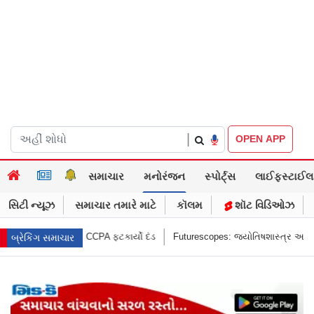
|
OPEN APP
સમાચાર
મનોરંજન
સ્પોર્ટ્સ
લાઈફસ્ટાઈલ
સિટી ન્યૂઝ
સમાચાર તમારે માટે
કૉલમ
શૉટ વિડિઓઝ
Futurescopes: જ્યોતિષશાસ્ત્ર અને નક્ષત્રો, અર્થ, પ્રતીકો, પ્રભાવ, અને લક્ષણો 
બ્રેકિંગ સમાચાર