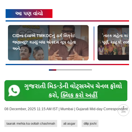
આ પણ વાંચો
CIDના દયાએ TMKOCનું ડાર્ક સિક્રેટ
`તારક મહેતા કા ઉલ
જણાવ્યું? કહ્યું બધા એકદમ ચૂપ રહેતા
પૂર્ણ, ચાહકો સાથ
અને….
08 December, 2025 11:15 AM IST | Mumbai | Gujarati Mid-day Correspondent
ટોચ
taarak mehta ka ooltah chashmah
ali asgar
dilip joshi