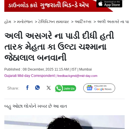
હોમ
>
મનોરંજન
>
ટેલિવિઝન સમાચાર
>
આર્ટિકલ્સ
>
અલી અસગરે ના પાડી
અલી અસગરે ના પાડી દીધી હતી
તારક મેહતા કા ઉલ્ટા ચશ્માના
જેઠાલાલ બનવાની
Published : 08 December, 2025 11:15 AM | IST | Mumbai
Gujarati Mid-day Correspondent
| feedbackgmd@mid-day.com
Share:
Follow Us
બહુ ઓછા લોકોને ખબર છે આ વાત