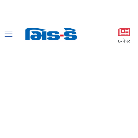
ઇ-પેપર