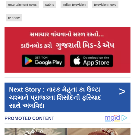
entertainment news
sab tv
indian television
television news
tv show
>
Next Story : તારક મેહતા કા ઉલ્ટા
ચશ્માને પ્રાજક્તા શિસોદેની ફરિયાદ
સાથે અલવિદા