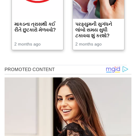
માકડના ત્રાસથી કઈ
પરફ્યુમની સુગંધને
રીતે છુટકારો મેળવવો?
લાંબો સમય સુધી
ટકાવવા શું કરશો?
2 months ago
2 months ago