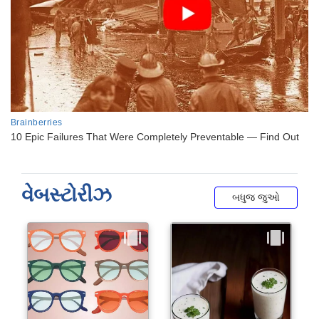
વેબસ્ટોરીઝ
બધુજ જુઓ