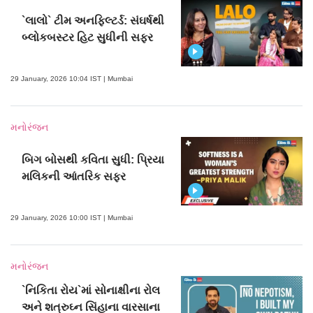
`લાલો` ટીમ અનફિલ્ટર્ડ: સંઘર્ષથી
બ્લોકબસ્ટર હિટ સુધીની સફર
29 January, 2026 10:04 IST | Mumbai
મનોરંજન
બિગ બોસથી કવિતા સુધી: પ્રિયા
મલિકની આંતરિક સફર
29 January, 2026 10:00 IST | Mumbai
મનોરંજન
`નિકિતા રોય`માં સોનાક્ષીના રોલ
અને શત્રુઘ્ન સિંહાના વારસાના