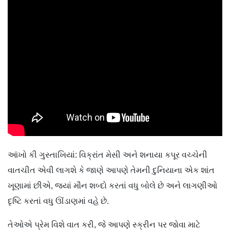
આંખો કી ગુસ્તાખિયાં: વિક્રાંત મેસી અને શનાયા કપૂર વચ્ચેની
વાતચીત એવી લાગશે કે જાણે આપણે તેમની દુનિયાના એક શાંત
ખૂણામાં છીએ, જ્યાં મૌન શબ્દો કરતાં વધુ બોલે છે અને લાગણીઓ
દૃષ્ટિ કરતાં વધુ ઊંડાણમાં વહે છે.
તેઓએ પ્રેમ વિશે વાત કરી, જે આપણે સ્ક્રીન પર જોવા માટે