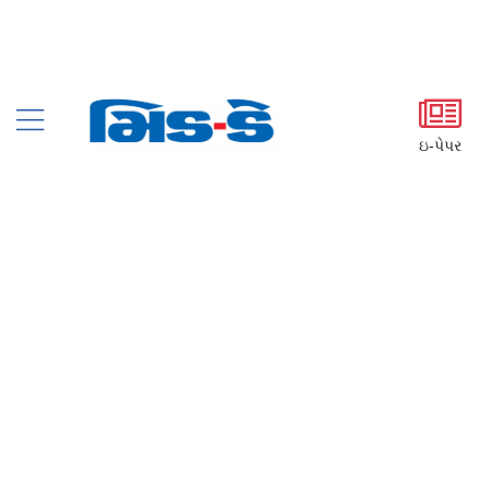
ઇ-પેપર