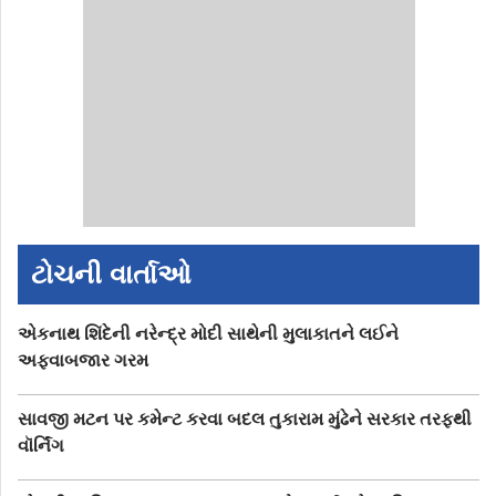
ટોચની વાર્તાઓ
એકનાથ શિંદેની નરેન્દ્ર મોદી સાથેની મુલાકાતને લઈને
અફવાબજાર ગરમ
સાવજી મટન પર કમેન્ટ કરવા બદલ તુકારામ મુંઢેને સરકાર તરફથી
વૉર્નિંગ