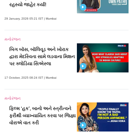
રહસ્યો જાહેર કર્યા!
29 January, 2026 05:21 IST | Mumbai
મનોરંજન
બિગ બૉસ, બૉલિવૂડ અને ખોરાક
દ્વારા મેદસ્વિતા સામે લડવાના મિશન
પર ક્લોડિયા સિએસ્લા
17 October, 2025 08:24 IST | Mumbai
મનોરંજન
ફિલ્મ ‘હક’, બાનો અને સ્ત્રીત્વને
ફરીથી વ્યાખ્યાયિત કરવા પર જિજ્ઞા
વોરાએ વાત કરી