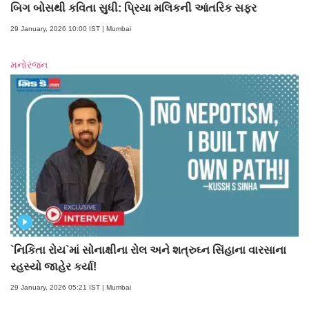
બિગ બોસથી કવિતા સુધી: પ્રિયા મલિકની આંતરિક સફર
29 January, 2026 10:00 IST | Mumbai
મનોરંજન
`નિકિતા રોય`માં સોનાક્ષીના રોલ અને શત્રુઘ્ન સિંહાના વારસાના
રહસ્યો જાહેર કર્યા!
29 January, 2026 05:21 IST | Mumbai