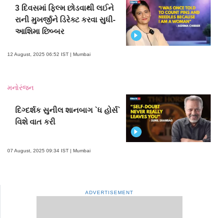
3 દિવસમાં ફિલ્મ છોડવાથી લઈને
રાની મુખર્જીને ડિરેક્ટ કરવા સુધી-
આશિમા છિબ્બર
12 August, 2025 06:52 IST | Mumbai
મનોરંજન
દિગ્દર્શક સુનીલ શાનબાગ `ધ હોર્સ`
વિશે વાત કરી
07 August, 2025 09:34 IST | Mumbai
ADVERTISEMENT