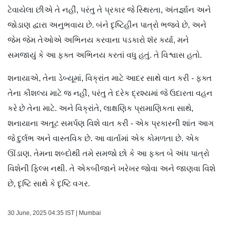
ટેવાયેલા છીએ તે નહીં, પરંતુ તે પ્રકાર જે સ્થિરતા, અંતર્જ્ઞાન અને
જોડાણ દ્વારા અનુભવાય છે. બંને દૃષ્ટિહીન પાત્રો ભજવે છે, અને
જેમ જેમ તેઓએ અભિનય કરવાના પડકારો શૅર કર્યા, મને
સમજાયું કે આ ફક્ત અભિનય કરતાં વધુ હતું. તે વિશ્વાસ હતો.
શનાયાએ, તેના ડેબ્યૂમાં, વિક્રાંત માટે આદર સાથે વાત કરી - ફક્ત
તેના કૌશલ્ય માટે જ નહીં, પરંતુ તે દરેક દ્રશ્યમાં જે ઉદારતા વહન
કરે છે તેના માટે. અને વિક્રાંતે, લાક્ષણિક પ્રામાણિકતા સાથે,
શનાયાના અતૂટ સમર્પણ વિશે વાત કરી - એક પ્રકારની શાંત આગ
જે દુર્લભ અને વાસ્તવિક છે. આ વાર્તામાં એક કોમળતા છે. એક
ઊંડાણ. તેમના શબ્દોથી તમે સમજો છો કે આ ફક્ત બે અંધ પાત્રો
વિશેની ફિલ્મ નથી. તે એકબીજાને ખરેખર જોવા અને જાણવા વિશે
છે, દૃષ્ટિ સાથે કે દૃષ્ટિ વગર.
30 June, 2025 04:35 IST | Mumbai