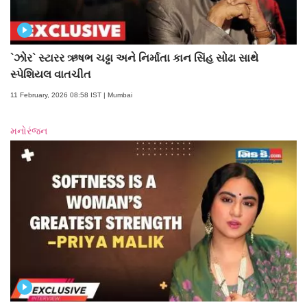
`ઝોર` સ્ટારર ઋષભ ચઢ્ઢા અને નિર્માતા કાન સિંહ સોઢા સાથે
સ્પેશિયલ વાતચીત
11 February, 2026 08:58 IST | Mumbai
મનોરંજન