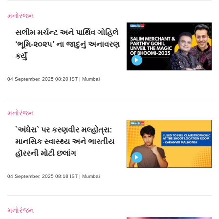
મનોરંજન
સલીમ મર્ચન્ટ અને પાર્થિવ ગોહિલે
‘ભૂમિ-૨૦૨૫’ ના જાદુનું અનાવરણ
કર્યું
04 September, 2025 08:20 IST | Mumbai
મનોરંજન
`અંધેરા` પર કરણવીર મલ્હોત્રા:
માનસિક સ્વાસ્થ્ય અને ભારતીય
હૉરરની મોટી છલાંગ
04 September, 2025 08:18 IST | Mumbai
મનોરંજન