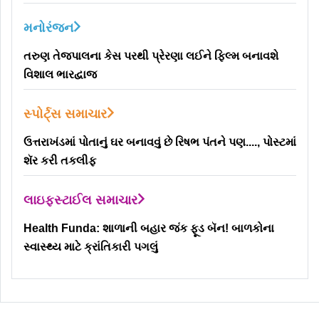
મનોરંજન
તરુણ તેજપાલના કેસ પરથી પ્રેરણા લઈને ફિલ્મ બનાવશે
વિશાલ ભારદ્વાજ
સ્પોર્ટ્સ સમાચાર
ઉત્તરાખંડમાં પોતાનું ઘર બનાવવું છે રિષભ પંતને પણ...., પોસ્ટમાં
શૅર કરી તકલીફ
લાઇફસ્ટાઈલ સમાચાર
Health Funda: શાળાની બહાર જંક ફૂડ બૅન! બાળકોના
સ્વાસ્થ્ય માટે ક્રાંતિકારી પગલું