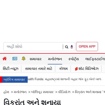
|
OPEN APP
સમાચાર
મનોરંજન
સ્પોર્ટ્સ
લાઈફસ્ટાઈલ
સિટી ન્યૂઝ
સમાચાર તમારે માટે
કૉલમ
શૉટ વિડિઓઝ
ે
Health Funda: મહારાષ્ટ્રમાં શાળાની બહાર જંક ફૂડ બૅન! બાળકોના સ્વાસ્થ્ય અને
બ્રેકિંગ સમાચાર
હોમ
>
મનોરંજન
>
બૉલિવૂડ સમાચાર
>
વીડિયોઝ
>
વિક્રાંત અને શનાયા `આં
વિક્રાંત અને શનાયા