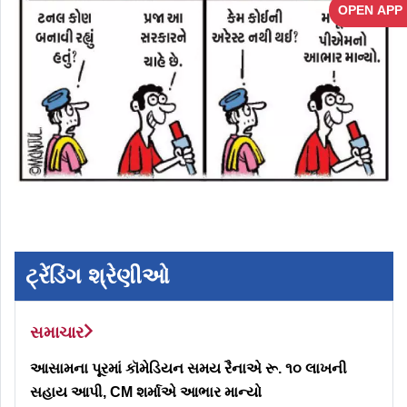
OPEN APP
ટ્રેંડિંગ શ્રેણીઓ
સમાચાર
આસામના પૂરમાં કૉમેડિયન સમય રૈનાએ રૂ. ૧૦ લાખની
સહાય આપી, CM શર્માએ આભાર માન્યો