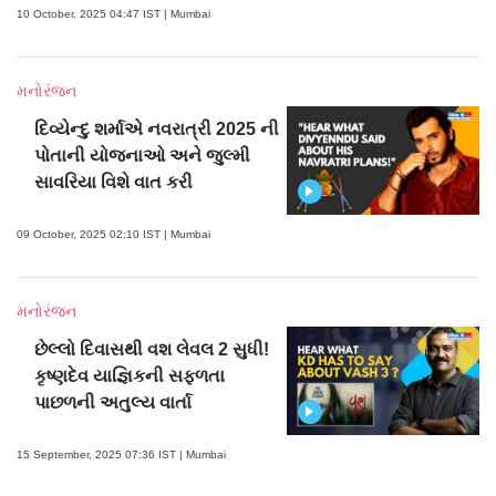
10 October, 2025 04:47 IST | Mumbai
મનોરંજન
દિવ્યેન્દુ શર્માએ નવરાત્રી 2025 ની
પોતાની યોજનાઓ અને જુલ્મી
સાવરિયા વિશે વાત કરી
09 October, 2025 02:10 IST | Mumbai
મનોરંજન
છેલ્લો દિવાસથી વશ લેવલ 2 સુધી!
કૃષ્ણદેવ યાજ્ઞિકની સફળતા
પાછળની અતુલ્ય વાર્તા
15 September, 2025 07:36 IST | Mumbai