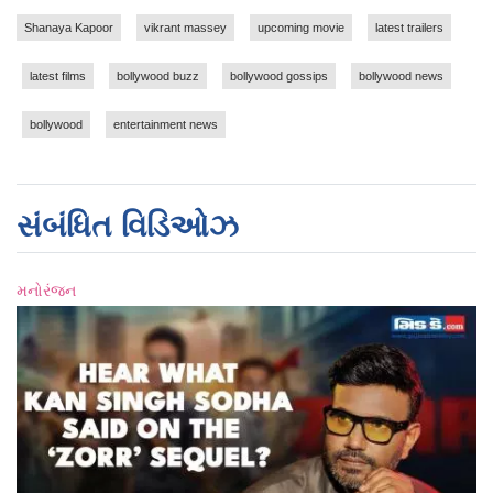
Shanaya Kapoor
vikrant massey
upcoming movie
latest trailers
latest films
bollywood buzz
bollywood gossips
bollywood news
bollywood
entertainment news
સંબંધિત વિડિઓઝ
મનોરંજન