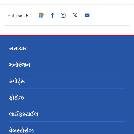
Follow Us:
સમાચાર
મનોરંજન
સ્પોર્ટ્સ
ફોટોઝ
લાઈફસ્ટાઈલ
વેબસ્ટોરીઝ