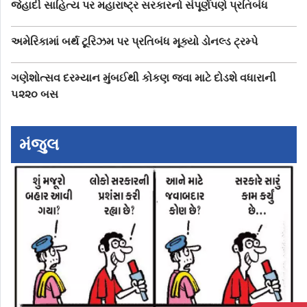
જેહાદી સાહિત્ય પર મહારાષ્ટ્ર સરકારનો સંપૂર્ણપણે પ્રતિબંધ
અમેરિકામાં બર્થ ટૂરિઝમ પર પ્રતિબંધ મૂક્યો ડોનલ્ડ ટ્રમ્પે
ગણેશોત્સવ દરમ્યાન મુંબઈથી કોકણ જવા માટે દોડશે વધારાની
૫૨૨૦ બસ
મંજુલ