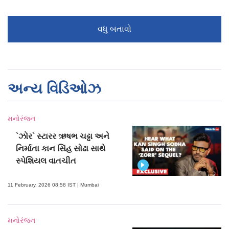
વધુ બતાવો
અન્ય વિડિઓઝ
મનોરંજન
`ઝોર` સ્ટારર ઋષભ ચઢ્ઢા અને
નિર્માતા કાન સિંહ સોઢા સાથે
સ્પેશિયલ વાતચીત
11 February, 2026 08:58 IST | Mumbai
મનોરંજન