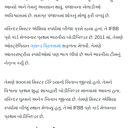
આવ્યો અને તેમનું અવસાન થયું. પંજાબના ખેલાડીઓ
અવિશ્વાસમાં છે. સમગ્ર પંજાબમાં શોકનું મોજું ફરી વળ્યું છે.
વરિન્દર મિસ્ટર એશિયા સ્પર્ધામાં બીજા ક્રમે રહ્યા હતા. તે IFBB
પ્રો કાર્ડ મેળવનાર પ્રથમ ભારતીય બોડીબિલ્ડર છે. 2011 માં, તેમણે
ઓસ્ટ્રેલિયન
ગ્રાન્ડ પ્રિકસમાં
સફળતા મેળવી. તેમણે
આંતરરાષ્ટ્રીય સ્પર્ધાઓમાં પણ ભાગ લીધો છે અને ભારતીય ટીમનું
નેતૃત્વ કર્યું છે.
તેમણે ૨૦૦૯માં મિસ્ટર ઈન્ડિયાનો ખિતાબ જીત્યો હતો. તેમને
વિશ્વના પ્રથમ શુદ્ધ શાકાહારી બોડીબિલ્ડર માનવામાં આવતા હતા.
વરિન્દર ઘુમ્મને અનેક ખિતાબ જીત્યા છે. તેમણે મિસ્ટર એશિયા
સ્પર્ધામાં બીજું સ્થાન મેળવ્યું હતું. તેઓ IFBB પ્રો કાર્ડ મેળવનાર
પ્રથમ બોડીબિલ્ડર છે.