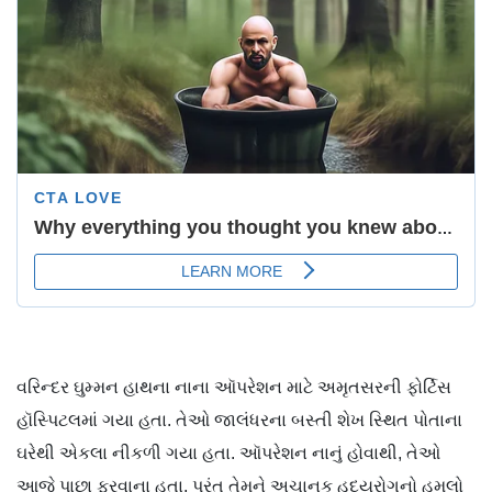
વરિન્દર ઘુમ્મન હાથના નાના ઑપરેશન માટે અમૃતસરની ફોર્ટિસ
હૉસ્પિટલમાં ગયા હતા. તેઓ જાલંધરના બસ્તી શેખ સ્થિત પોતાના
ઘરેથી એકલા નીકળી ગયા હતા. ઑપરેશન નાનું હોવાથી, તેઓ
આજે પાછા ફરવાના હતા, પરંતુ તેમને અચાનક હૃદયરોગનો હુમલો