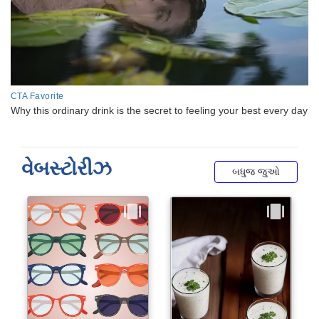
વેબસ્ટોરીઝ
બધુજ જુઓ