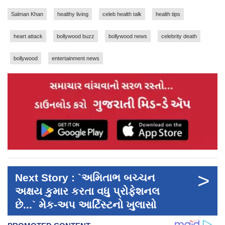
Salman Khan
healthy living
celeb health talk
health tips
heart attack
bollywood buzz
bollywood news
celebrity death
bollywood
entertainment news
>
Next Story : `અમિતાભ બચ્ચન
અક્ષય કુમાર કરતા વધુ પ્રોફેશનલ
છે...` મેક-અપ આર્ટિસ્ટનો ખુલાસો