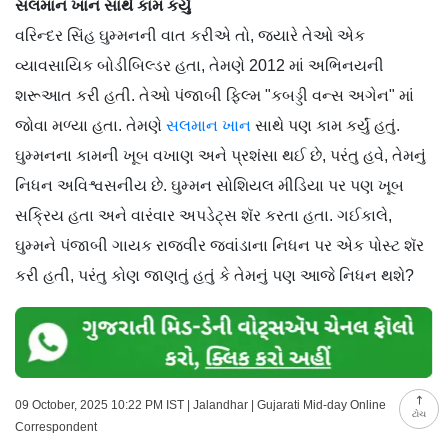
સલમાન ખાન સાથે કામ કર્યું
વરિન્દર સિંહ ઘુમ્મનની વાત કરીએ તો, જ્યારે તેઓ એક
વ્યાવસાયિક બોડીબિલ્ડર હતા, તેમણે 2012 માં અભિનયની
શરૂઆત કરી હતી. તેઓ પંજાબી ફિલ્મ "કબડ્ડી વન્સ અગેન" માં
જોવા મળ્યા હતા. તેમણે
સલમાન ખાન
સાથે પણ કામ કર્યું હતું.
ઘુમ્મનના કામની ખૂબ વખાણ અને પ્રશંસા થઈ છે, પરંતુ હવે, તેમનું
નિધન અવિશ્વસનીય છે. ઘુમ્મન સોશિયલ મીડિયા પર પણ ખૂબ
સક્રિય હતા અને વારંવાર અપડેટ્સ શૅર કરતા હતા. ગઈકાલે,
ઘુમ્મને પંજાબી ગાયક રાજવીર જવાંડાના નિધન પર એક પોસ્ટ શૅર
કરી હતી, પરંતુ કોણ જાણતું હતું કે તેમનું પણ આજે નિધન થશે?
09 October, 2025 10:22 PM IST | Jalandhar | Gujarati Mid-day Online
ટોચ
Correspondent