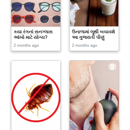
કયા રંગનાં સનગ્લાસ
ઉનાળામાં લૂથી બચાવશે
આંખો માટે યોગ્ય?
આ ગુજરાતી પીણું
2 months ago
2 months ago