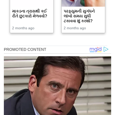
માકડના ત્રાસથી કઈ
પરફ્યુમની સુગંધને
રીતે છુટકારો મેળવવો?
લાંબો સમય સુધી
ટકાવવા શું કરશો?
2 months ago
2 months ago