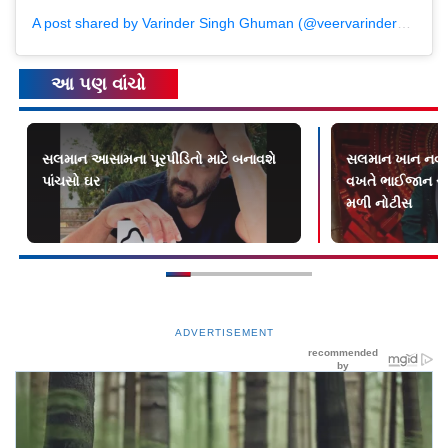
A post shared by Varinder Singh Ghuman (@veervarindersinghghuman)
આ પણ વાંચો
સલમાન આસામના પૂરપીડિતો માટે બનાવશે
સલમાન ખાન નવા 
પાંચસો ઘર
વખતે ભાઈજાન સા
મળી નોટીસ
ADVERTISEMENT