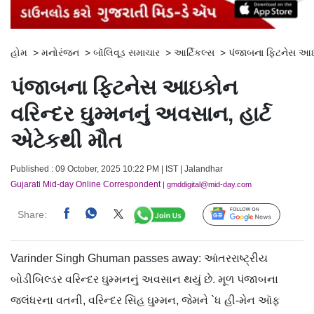
હોમ
>
મનોરંજન
>
બૉલિવૂડ સમાચાર
>
આર્ટિકલ્સ
>
પંજાબના ફિટનેસ આઇક
પંજાબના ફિટનેસ આઇકોન
વરિન્દર ઘુમ્મનનું અવસાન, હાર્ટ
એટેકથી મૌત
Published : 09 October, 2025 10:22 PM | IST | Jalandhar
Gujarati Mid-day Online Correspondent
| gmddigital@mid-day.com
Share:
Follow Us
Varinder Singh Ghuman passes away: આંતરરાષ્ટ્રીય
બોડીબિલ્ડર વરિન્દર ઘુમ્મનનું અવસાન થયું છે. મૂળ પંજાબના
જલંધરના વતની, વરિન્દર સિંહ ઘુમ્મન, જેમને `ધ હી-મેન ઑફ