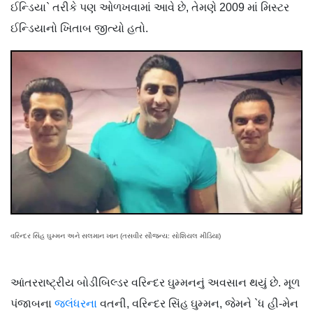
ઈન્ડિયા` તરીકે પણ ઓળખવામાં આવે છે, તેમણે 2009 માં મિસ્ટર
ઈન્ડિયાનો ખિતાબ જીત્યો હતો.
વરિન્દર સિંહ ઘુમ્મન અને સલમાન ખાન (તસવીર સૌજન્ય: સોશિયલ મીડિયા)
આંતરરાષ્ટ્રીય બોડીબિલ્ડર વરિન્દર ઘુમ્મનનું અવસાન થયું છે. મૂળ
પંજાબના
જલંધરના
વતની, વરિન્દર સિંહ ઘુમ્મન, જેમને `ધ હી-મેન