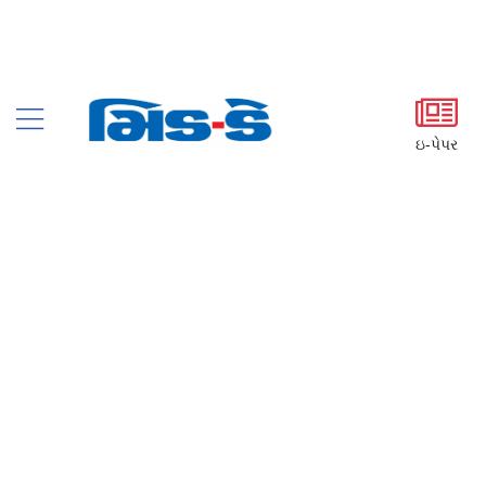
ઇ-પેપર