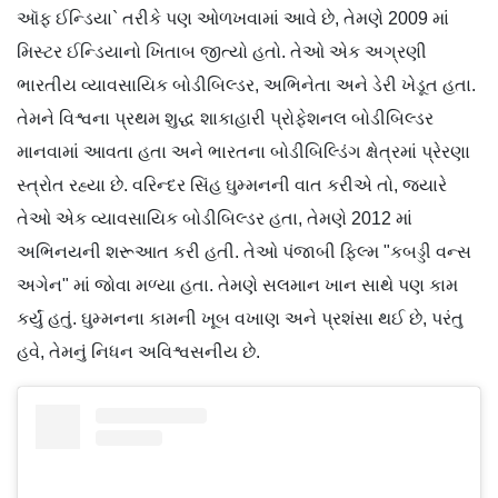
ઑફ ઈન્ડિયા` તરીકે પણ ઓળખવામાં આવે છે, તેમણે 2009 માં
મિસ્ટર ઈન્ડિયાનો ખિતાબ જીત્યો હતો. તેઓ એક અગ્રણી
ભારતીય વ્યાવસાયિક બોડીબિલ્ડર, અભિનેતા અને ડેરી ખેડૂત હતા.
તેમને વિશ્વના પ્રથમ શુદ્ધ શાકાહારી પ્રોફેશનલ બોડીબિલ્ડર
માનવામાં આવતા હતા અને ભારતના બોડીબિલ્ડિંગ ક્ષેત્રમાં પ્રેરણા
સ્ત્રોત રહ્યા છે. વરિન્દર સિંહ ઘુમ્મનની વાત કરીએ તો, જ્યારે
તેઓ એક વ્યાવસાયિક બોડીબિલ્ડર હતા, તેમણે 2012 માં
અભિનયની શરૂઆત કરી હતી. તેઓ પંજાબી ફિલ્મ "કબડ્ડી વન્સ
અગેન" માં જોવા મળ્યા હતા. તેમણે સલમાન ખાન સાથે પણ કામ
કર્યું હતું. ઘુમ્મનના કામની ખૂબ વખાણ અને પ્રશંસા થઈ છે, પરંતુ
હવે, તેમનું નિધન અવિશ્વસનીય છે.