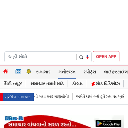
|
OPEN APP
સમાચાર
મનોરંજન
સ્પોર્ટ્સ
લાઈફસ્ટાઈલ
સિટી ન્યૂઝ
સમાચાર તમારે માટે
કૉલમ
શૉટ વિડિઓઝ
માની ગયા મરદ માણસોને!
અમેરિકામાં બર્થ ટૂરિઝમ પર પ્રતિબંધ મૂક્યો ડોનલ્ડ ટ્રમ
બ્રેકિંગ સમાચાર