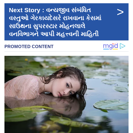
>
Next Story : વન્યજીવ સંબંધિત
વસ્તુઓ ગેરકાયદેસરે રાખવાના કેસમાં
સાઉથના સુપરસ્ટાર મોહનલાલે
વનવિભાગને આપી મહત્ત્વની માહિતી