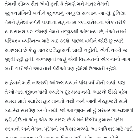
તેમની સૌમ્ય રીત એવી હતી કે તેમણે મને માત્ર તેમની
જીવનસંગિની બનીને જીવવાનું અમૂલ્ય સન્માન આપ્યું. દુનિયા
તેમને હંમેશાં રૂપેરી પડદાના મહાનતમ કલાકારોમાંના એક તરીકે
યાદ રાખશે પણ જેમણે તેમને નજીકથી ઓળખ્યા છે, તેઓ તેમને
પરિપક્વ વ્યક્તિત્વ માટે યાદ કરશે. પાછળ વળીને જોઉં છું ત્યારે
સમજાય છે કે હું માત્ર ઇતિહાસની સાક્ષી નહોતી, એની વચ્ચે જ
જીવી રહી હતી. અજાણતાં જ હું એવી વિરાસતનો એક નાનો ભાગ
બની ગઈ જેને આવનારી પેઢીઓ પણ હંમેશાં ઉજવતી રહેશે.
સાહેબને મારી નજરથી ઓઝલ થયાને પાંચ વર્ષ વીતી ગયાં, પણ
તેઓ મારા જીવનમાંથી ક્યારેય દૂર થયા નથી. આટલો ઊંડો પ્રેમ
સમય સામે ક્યારેય હાર માનતો નથી અને આવી ગેરહાજરી સામે
ક્યારેય સમર્પણ કરતો નથી. જો આ જીવનમાં હું ખરેખર ભાગ્યશાળી
રહી હોઉં તો એનું એક જ કારણ છે કે મને દિલીપ કુમારને પ્રેમ
કરવાનો અને તેમના પ્રેમનો અધિકાર મળ્યો. આ અધિકાર માટે મારો