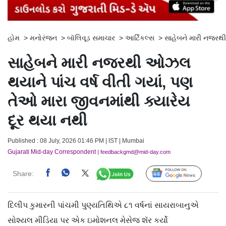
હોમ
>
મનોરંજન
>
બૉલિવૂડ સમાચાર
>
આર્ટિકલ્સ
>
સાહેબને મારી નજરથી
સાહેબને મારી નજરથી ઓઝલ
થયાને પાંચ વર્ષ વીતી ગયાં, પણ
તેઓ મારા જીવનમાંથી ક્યારેય
દૂર થયા નથી
Published : 08 July, 2026 01:46 PM | IST | Mumbai
Gujarati Mid-day Correspondent
| feedbackgmd@mid-day.com
Share:
Follow Us
દિલીપ કુમારની પાંચમી પુણ્યતિથિએ ૮૧ વર્ષનાં સાયરાબાનુએ
સોશ્યલ મીડિયા પર એક ઇમોશનલ મેસેજ શૅર કર્યો