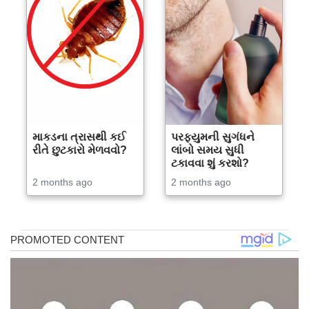
માકડના ત્રાસથી કઈ
પરફ્યુમની સુગંધને
રીતે છુટકારો મેળવવો?
લાંબો સમય સુધી
ટકાવવા શું કરશો?
2 months ago
2 months ago