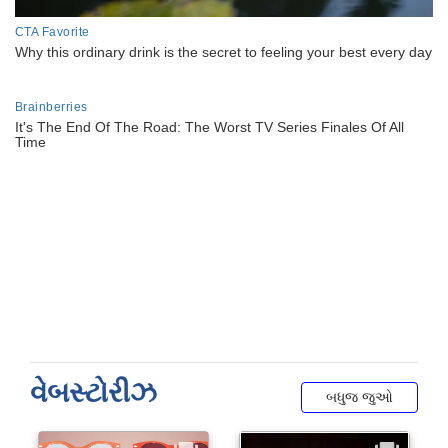
વેબસ્ટોરીઝ
બધુજ જુઓ