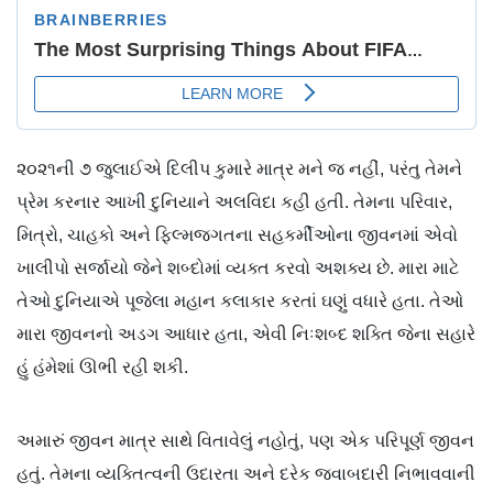
૨૦૨૧ની ૭ જુલાઈએ દિલીપ કુમારે માત્ર મને જ નહીં, પરંતુ તેમને
પ્રેમ કરનાર આખી દુનિયાને અલવિદા કહી હતી. તેમના પરિવાર,
મિત્રો, ચાહકો અને ફિલ્મજગતના સહકર્મીઓના જીવનમાં એવો
ખાલીપો સર્જાયો જેને શબ્દોમાં વ્યક્ત કરવો અશક્ય છે. મારા માટે
તેઓ દુનિયાએ પૂજેલા મહાન કલાકાર કરતાં ઘણું વધારે હતા. તેઓ
મારા જીવનનો અડગ આધાર હતા, એવી નિઃશબ્દ શક્તિ જેના સહારે
હું હંમેશાં ઊભી રહી શકી.
અમારું જીવન માત્ર સાથે વિતાવેલું નહોતું, પણ એક પરિપૂર્ણ જીવન
હતું. તેમના વ્યક્તિત્વની ઉદારતા અને દરેક જવાબદારી નિભાવવાની