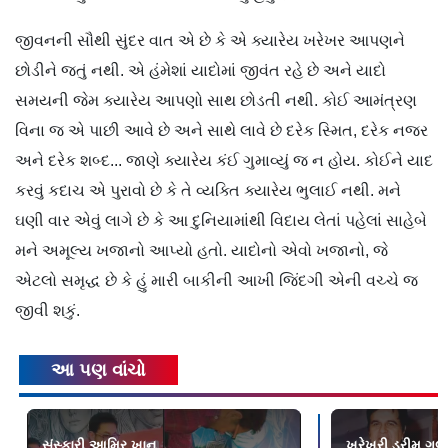
જીવનની સૌથી સુંદર વાત એ છે કે એ ક્યારેય ખરેખર આપણને
છોડીને જતું નથી. એ હંમેશાં યાદોમાં જીવંત રહે છે અને યાદો
સમયની જેમ ક્યારેય આપણો સાથ છોડતી નથી. કોઈ આમંત્રણ
વિના જ એ પાછી આવે છે અને સાથે લાવે છે દરેક સ્મિત, દરેક નજર
અને દરેક શબ્દ... જાણે ક્યારેય કંઈ ગુમાવ્યું જ ન હોય. કોઈને યાદ
કરવું કદાચ એ પુરાવો છે કે તે વ્યક્તિ ક્યારેય ભુલાઈ નથી. મને
ઘણી વાર એવું લાગે છે કે આ દુનિયામાંથી વિદાય લેતાં પહેલાં સાહેબે
મને અમૂલ્ય ખજાનો આપ્યો હતો. યાદોનો એવો ખજાનો, જે
એટલો સમૃદ્ધ છે કે હું મારી બાકીની આખી જિંદગી એની વચ્ચે જ
જીવી શકું.
આ પણ વાંચો
સંસ્કારી આમિર ખાન
ખરેખરી ડ્રીમ ગર્લ.