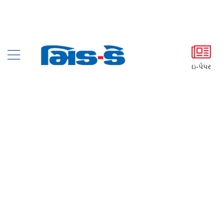
ઇ-પેપર