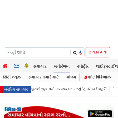
|
OPEN APP
સમાચાર
મનોરંજન
સ્પોર્ટ્સ
લાઈફસ્ટાઈલ
સિટી ન્યૂઝ
સમાચાર તમારે માટે
કૉલમ
શૉટ વિડિઓઝ
બાદ કહ્યું “હું ઘરે જઈ શકું?”
‘હું બાબા બાગેશ્વર નથી...’: IIT દિલ્હીમાં વિદ્યાર
બ્રેકિંગ સમાચાર