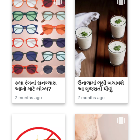
કયા રંગનાં સનગ્લાસ
ઉનાળામાં લૂથી બચાવશે
આંખો માટે યોગ્ય?
આ ગુજરાતી પીણું
2 months ago
2 months ago