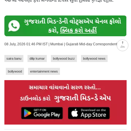
આત્મા આપણા ફરી મળવાના દિવસ સુધી હંમેશાં કૃતજ્ઞ રહેશે.
08 July, 2026 01:46 PM IST | Mumbai | Gujarati Mid-day Correspondent
ટોચ
saira banu
dilip kumar
bollywood buzz
bollywood news
bollywood
entertainment news