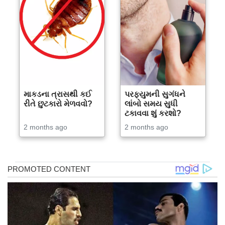
માકડના ત્રાસથી કઈ
પરફ્યુમની સુગંધને
રીતે છુટકારો મેળવવો?
લાંબો સમય સુધી
ટકાવવા શું કરશો?
2 months ago
2 months ago