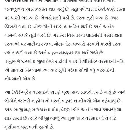
આ વરસાદમાં સાતારા જિલ્લાના પશ્ચિમમાં આવેલી પર્વતમાળામાં
જનજીવન અસ્તવ્યસ્ત થઈ ગયું છે. મહાબળેશ્વરમાં ઠેકઠેકાણે રસ્તા
પર પાણી ભરાયાં છે, ભેખડો ધસી પડી છે, રસ્તા તૂટી ગયા છે, ઝાડ
ઊખડી ગયા છે. વીજળીની સપ્લાય ખંડિત થઈ છે અને અનેક
ગામનો સંપર્ક તૂટી ગયો છે. ગ્રામ્ય વિસ્તારના ઘાટમાંથી પસાર થતા
રસ્તાઓ પર માટીના ઢગલા, મોટા-મોટા પથ્થરો પડવાને કારણે રસ્તા
બ્લૉક થઈ ગયા છે અને વાહનવ્યવહાર ઠપ થઈ ગયો છે.
મહાબળેશ્વરમાં ૬ જુલાઈએ થયેલી ૫૧૩ મિલીમીટર વરસાદની નોંધ
એ સાતારા જિલ્લામાં અત્યાર સુધી પડેલા સૌથી વધુ વરસાદની
નોંધમાંની એક છે.
આ રેકૉર્ડ-બ્રેક વરસાદને કારણે પ્રશાસન સાવચેત થઈ ગયું છે અને
લોકોને જરૂરી ન હોય તો ઘરની બહાર ન નીકળો એમ કહેવાયું છે.
એક બાજુ મહાબળેશ્વરના ધોધ, વેણ્ણા લેક અને તળાવ ઓવરફ્લો
થઈ રહ્યાં છે ત્યારે બીજી બાજુ આ મુશળધાર વરસાદ લોકો માટે
મુસીબત પણ બની રહ્યો છે.