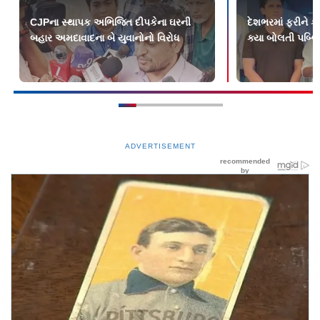
CJPના સ્થાપક અભિજિત દીપકેના ઘરની
દેશભરમાં ફરીને કૉ
બહાર અમદાવાદના બે યુવાનોનો વિરોધ
ક્યા બોલતી પબ્લ
ADVERTISEMENT