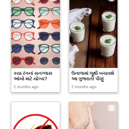
કયા રંગનાં સનગ્લાસ
ઉનાળામાં લૂથી બચાવશે
આંખો માટે યોગ્ય?
આ ગુજરાતી પીણું
2 months ago
2 months ago