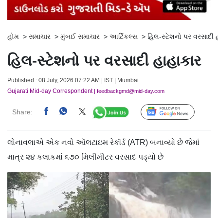
હોમ
>
સમાચાર
>
મુંબઈ સમાચાર
>
આર્ટિકલ્સ
>
હિલ-સ્ટેશનો પર વરસાદી 
હિલ-સ્ટેશનો પર વરસાદી હાહાકાર
Published : 08 July, 2026 07:22 AM | IST | Mumbai
Gujarati Mid-day Correspondent
| feedbackgmd@mid-day.com
Share:
Follow Us
લોનાવલાએ એક નવો ઑલટાઇમ રેકૉર્ડ (ATR) બનાવ્યો છે જેમાં
માત્ર ૨૪ કલાકમાં ૬૭૦ મિલીમીટર વરસાદ પડ્યો છે