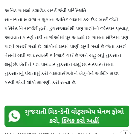
અતિટ ગામમાં ક્લાઉડ-બર્સ્ટ જેવી પરિસ્થિતિ
સાતારાના ખંડાળા તાલુકાના અતિટ ગામમાં ક્લાઉડ-બર્સ્ટ જેવી
પરિસ્થિતિ સર્જાઈ હતી. ડુંગરાઓમાંથી પણ પાણીનો જોરદાર પ્રવાહ
આવવાને કારણે નદી-નાળાંઓમાં પૂર આવ્યાં છે. ગામના મંદિરમાં પણ
પાણી ભરાઈ ગયાં છે. લોકોનાં ઘરમાં પાણી ઘૂસી ગયાં છે જેના કારણે
તેમની બધી જ ઘરવખરી ભીંજાઈ ગઈ છે અને બહુ બધું નુકસાન
થયું છે. ખેતીને પણ પારાવાર નુકસાન થયું છે. સરકારે તેમના
નુકસાનનું પંચનામું કરી ગામવાસીઓ ને ખેડૂતોને આર્થિક મદદ
કરવી એવી લોકો માગણી કરી રહ્યા છે.