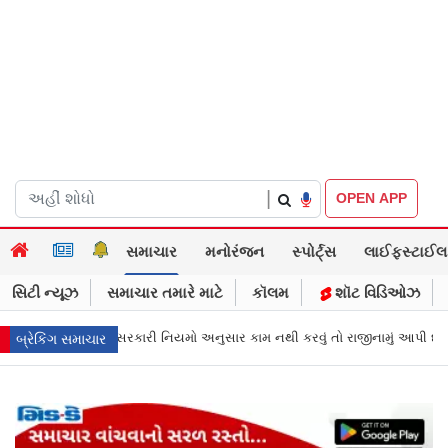
|
OPEN APP
સમાચાર
મનોરંજન
સ્પોર્ટ્સ
લાઈફસ્ટાઈલ
સિટી ન્યૂઝ
સમાચાર તમારે માટે
કૉલમ
શૉટ વિડિઓઝ
નામું આપી દો"
વીડિયો કૉલ પર પિતાના અંતિમ સંસ્કાર જોયા, 3 દીકરીઓએ પૈસા
બ્રેકિંગ સમાચાર