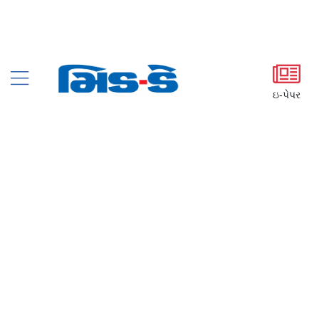
ઇ-પેપર