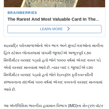
સહ્યાદ્રિ પર્વતમાળાઓનો એક ભાગ અને મુંબઈગરાઓના માનીતા
હિલ સ્ટેશન લોનાવલામાં પાંચમી જુલાઈએ અભૂતપૂર્વ ૬૭૦
મિલીમીટર વરસાદ પડ્યો હતો જેને ૧૦૦૦ વર્ષમાં એકાદ વખત પડે
એવો વરસાદ માનવામાં આવે છે. ત્યાર બાદ ૬ જુલાઈએ ૬૨૦
મિલીમીટર વરસાદ પડ્યો હતો જેને રેઇનફૉલ ફ્રીકવન્સીની
સંભાવનાના સંદર્ભમાં ૫૦૦ વર્ષમાં એકાદ વખતનો વરસાદ માનવામાં
આવે છે.
આ ઍનૅલિસિસ ભારતીય હવામાન વિભાગ (IMD)ના સેન્ટ્રલ વૉટર