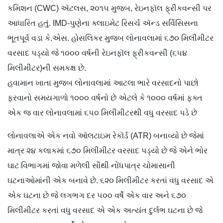
કમિશન (CWC) ઍટલસ, ૨૦૧૫ મુજબ, રેઇનફૉલ ફ્રીકવન્સી પર
આધારિત હતું. IMD-પુણેના ક્લાઇમેટ રિસર્ચ ઍન્ડ સર્વિસિસના
ભૂતપૂર્વ વડા કે.એસ. હોસલિકર મુજબ લોનાવલામાં ૬૭૦ મિલીમીટર
વરસાદ પડ્યો જે ૧૦૦૦ વર્ષની રેઇનફૉલ ફ્રીકવન્સી (૬૫૪
મિલીમીટર)ની સમકક્ષ છે.
હવામાન ખાતા મુજબ લોનાવલામાં આટલા ભારે વરસાદનો પાછો
ફરવાનો સમયગાળો ૧૦૦૦ વર્ષનો છે એટલે કે ૧૦૦૦ વર્ષમાં ફક્ત
એક જ વાર લોનાવલામાં ૬૫૦ મિલીમીટરથી વધુ વરસાદ પડે છે
લોનાવલાએ એક નવો ઑલટાઇમ રેકૉર્ડ (ATR) બનાવ્યો છે જેમાં
માત્ર ૨૪ કલાકમાં ૬૭૦ મિલીમીટર વરસાદ પડ્યો છે જે એને ભોર
ઘાટ વિભાગમાં જોવા મળેલી સૌથી નોંધપાત્ર ચોમાસાની
ઘટનાઓમાંની એક બનાવે છે. ૬૨૦ મિલીમીટર કરતાં વધુ વરસાદ એ
એક ઘટના છે જે લગભગ દર ૫૦૦ વર્ષે એક વાર અને ૬૭૦
મિલીમીટર કરતાં વધુ વરસાદ એ એક અત્યંત દુર્લભ ઘટના છે જે