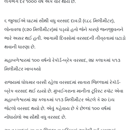
લગભગ દર ૧૦૦૦ વર્ષે એક વાર થાય છે.
૬ જુલાઈએ ઘાટમાં સૌથી વધુ વરસાદ દાવડી (૬૮૮ મિલીમીટર),
લોનાવલા (૬૨૦ મિલીમીટર)માં પડ્યો હતો જેને કારણે જનજીવનને
ભારે અસર થઈ હતી. આગામી દિવસોમાં વરસાદની તીવ્રતામાં ઘટાડો
થવાની ધારણા છે.
મહાબળેશ્વરમાં ૧૦૦ વર્ષનો રેકૉર્ડ-બ્રેક વરસાદ, ૨૪ કલાકમાં ૫૧૩
મિલીમીટર ખાબક્યો
રાજ્યમાં ધોધમાર વરસી રહેલા વરસાદમાં સાતારા જિલ્લામાં રેકૉર્ડ-
બ્રેક વરસાદ થઈ રહ્યો છે. મુંબઈગરાના માનીતા ટૂરિસ્ટ સ્પૉટ એવા
મહાબળેશ્વરમાં ૨૪ કલાકમાં ૫૧૩ મિલીમીટર એટલે કે ૨૦ ઇંચ
જેટલો વરસાદ થયો છે. એવું કહેવાય છે કે છેલ્લાં ૧૦૦ વર્ષમાં
નોંધાયેલો આ સૌથી વધુ વરસાદ છે.