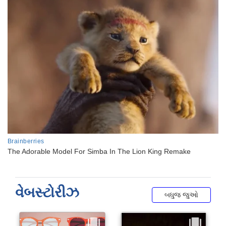
વેબસ્ટોરીઝ
બધુજ જુઓ