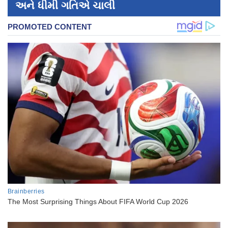
અને ધીમી ગતિએ ચાલી