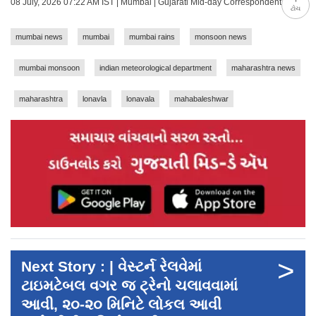
08 July, 2026 07:22 AM IST | Mumbai | Gujarati Mid-day Correspondent
ટોચ
mumbai news
mumbai
mumbai rains
monsoon news
mumbai monsoon
indian meteorological department
maharashtra news
maharashtra
lonavla
lonavala
mahabaleshwar
>
Next Story : | વેસ્ટર્ન રેલવેમાં
ટાઇમટેબલ વગર જ ટ્રેનો ચલાવવામાં
આવી, ૨૦-૨૦ મિનિટે લોકલ આવી