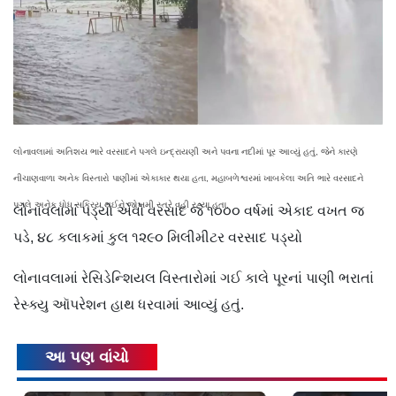
લોનાવલામાં અતિશય ભારે વરસાદને પગલે ઇન્દ્રાયણી અને પવના નદીમાં પૂર આવ્યું હતું, જેને કારણે
નીચાણવાળા અનેક વિસ્તારો પાણીમાં એકાકાર થયા હતા, મહાબળેશ્વરમાં ખાબકેલા અતિ ભારે વરસાદને
પગલે અનેક ધોધ સક્રિય થઈને જોખમી સ્તરે વહી રહ્યા હતા.
લોનાવલામાં પડ્યો એવો વરસાદ જે ૧૦૦૦ વર્ષમાં એકાદ વખત જ
પડે, ૪૮ કલાકમાં કુલ ૧૨૯૦ મિલીમીટર વરસાદ પડ્યો
લોનાવલામાં રેસિડેન્શિયલ વિસ્તારોમાં ગઈ કાલે પૂરનાં પાણી ભરાતાં
રેસ્ક્યુ ઑપરેશન હાથ ધરવામાં આવ્યું હતું.
આ પણ વાંચો