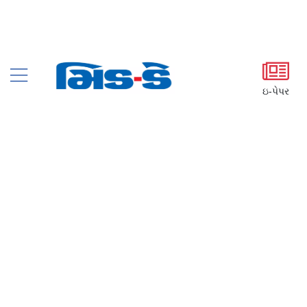
ઇ-પેપર