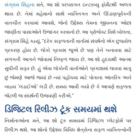
સંગ્રામ સિંહના
મતે, આ શો પરંપરાગત ઇન્ટરવ્યુ ફોર્મેટથી અલગ
થાય છે. તેમાં મહેમાનો સાથે વ્યક્તિગત અને ઊંડાણપૂર્વકની
વાતચીત કરવામાં આવશે, જેનો ઉદ્દેશ્ય તેમના જીવનના ઓછા
જાણીતા પાસાઓને ઉજાગર કરવાનો છે. આ પ્રોજેક્ટ વિશે બોલતા,
સંગ્રામ સિંહે કહ્યું, "દરેક સફળતાની વાર્તામાં સંઘર્ષનો એક છુપાયેલ
પ્રકરણ હોય છે. લોકો પ્રકાશ જુએ છે પણ તેને બનાવવા માટે
સળગતી આગને જોવામાં નિષ્ફળ જાય છે. આ શો હૃદયથી આત્મા
સુધીની સફર છે. હું એવા લોકોની વાર્તાઓને પ્રકાશમાં લાવવા માગુ
છું જેમણે આજે જ્યાં છે ત્યાં પહોંચવા માટે પોતાના આંતરિક અને
બાહ્ય `લડાઈઓ` લડી છે. સમય આવી ગયો છે કે આપણે સફળતા
જેટલી જ સંઘર્ષની ઉજવણી કરીએ."
ડિજિટલ રિલીઝ ટૂંક સમયમાં થશે
નિર્માતાઓના મતે, આ શો ટૂંક સમયમાં ડિજિટલ પ્લેટફોર્મ પર
રિલીઝ થશે. આ શોનો ઉદ્દેશ્ય વિવિધ ક્ષેત્રોના સફળ વ્યક્તિત્વોની