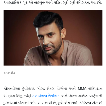
આધ્યાત્મિક ગુરુઓ સદગુરુ અને પંડિત શ્રી શ્રી રવિશંકર, આવશે.
સંગ્રામ સિંહ
કોમનવેલ્થ હેવીવેઇટ ગોલ્ડ મેડલ વિજેતા અને MMA ચેમ્પિયન
સંગ્રામ સિંહ, જેણે
કમર્શિયલ રેસલિંગ
અને મિક્સ માર્શલ આર્ટ્સની
દુનિયામાં પોતાની ઓળખ બનાવી છે, હવે એક નવો ડિજિટલ ટૉક શો