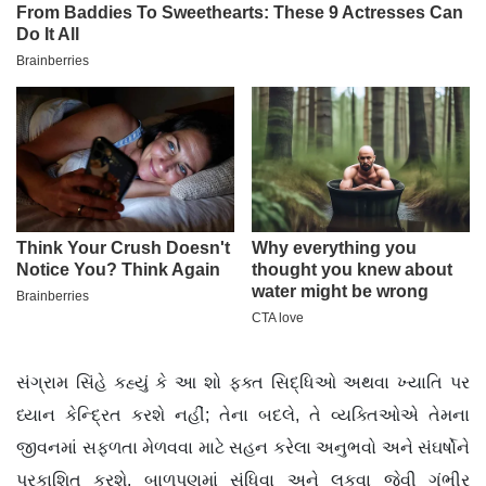
સંગ્રામ સિંહે કહ્યું કે આ શો ફક્ત સિદ્ધિઓ અથવા ખ્યાતિ પર
ધ્યાન કેન્દ્રિત કરશે નહીં; તેના બદલે, તે વ્યક્તિઓએ તેમના
જીવનમાં સફળતા મેળવવા માટે સહન કરેલા અનુભવો અને સંઘર્ષોને
પ્રકાશિત કરશે. બાળપણમાં સંધિવા અને લકવા જેવી ગંભીર