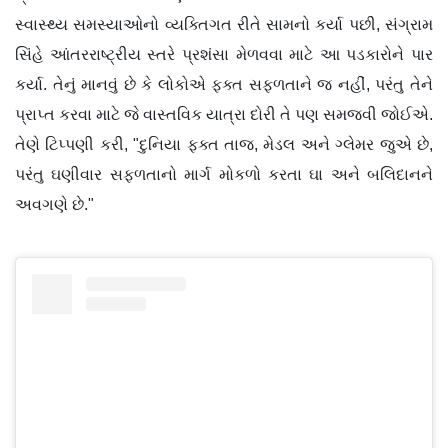
સ્વાસ્થ્ય સમસ્યાઓનો વ્યક્તિગત રીતે સામનો કર્યા પછી, સંગ્રામ
સિંહે આંતરરાષ્ટ્રીય સ્તરે પ્રશંસા મેળવવા માટે આ પડકારોને પાર
કર્યા. તેનું માનવું છે કે લોકોએ ફક્ત સફળતાને જ નહીં, પરંતુ તેને
પ્રાપ્ત કરવા માટે જે વાસ્તવિક યાત્રા દોરી તે પણ સમજવી જોઈએ.
તેણે ટિપ્પણી કરી, "દુનિયા ફક્ત તાજ, મેડલ અને ગ્લેમર જુએ છે,
પરંતુ ઘણીવાર સફળતાનો માર્ગ મોકળો કરતા ઘા અને બલિદાનને
અવગણે છે."