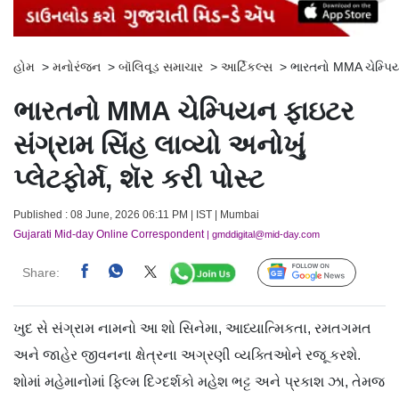
હોમ
>
મનોરંજન
>
બૉલિવૂડ સમાચાર
>
આર્ટિકલ્સ
>
ભારતનો MMA ચેમ્પિયન 
ભારતનો MMA ચેમ્પિયન ફાઇટર
સંગ્રામ સિંહ લાવ્યો અનોખું
પ્લેટફોર્મ, શૅર કરી પોસ્ટ
Published : 08 June, 2026 06:11 PM | IST | Mumbai
Gujarati Mid-day Online Correspondent
| gmddigital@mid-day.com
Share:
Follow Us
ખુદ સે સંગ્રામ નામનો આ શો સિનેમા, આધ્યાત્મિકતા, રમતગમત
અને જાહેર જીવનના ક્ષેત્રના અગ્રણી વ્યક્તિઓને રજૂ કરશે.
શોમાં મહેમાનોમાં ફિલ્મ દિગ્દર્શકો મહેશ ભટ્ટ અને પ્રકાશ ઝા, તેમજ