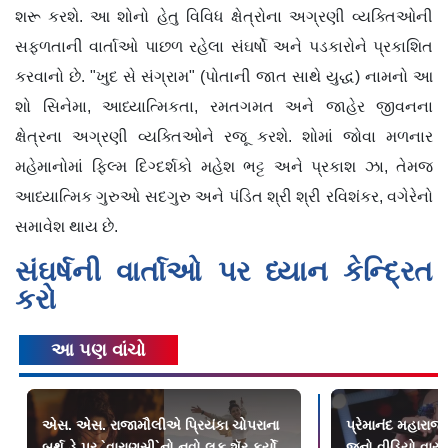
શરૂ કરશે. આ શોનો હેતુ વિવિધ ક્ષેત્રોના અગ્રણી વ્યક્તિઓની
સફળતાની વાર્તાઓ પાછળ રહેલા સંઘર્ષો અને પડકારોને પ્રકાશિત
કરવાનો છે. "ખુદ સે સંગ્રામ" (પોતાની જાત સાથે યુદ્ધ) નામનો આ
શો સિનેમા, આધ્યાત્મિકતા, રમતગમત અને જાહેર જીવનના
ક્ષેત્રના અગ્રણી વ્યક્તિઓને રજૂ કરશે. શોમાં જોવા મળનાર
મહેમાનોમાં ફિલ્મ દિગ્દર્શકો મહેશ ભટ્ટ અને પ્રકાશ ઝા, તેમજ
આધ્યાત્મિક ગુરુઓ સદગુરુ અને પંડિત શ્રી શ્રી રવિશંકર, વગેરેનો
સમાવેશ થાય છે.
સંઘર્ષની વાર્તાઓ પર ધ્યાન કેન્દ્રિત
કરો
આ પણ વાંચો
એસ. એસ. રાજામૌલીએ પ્રિયંકા ચોપરાના
પ્રેમાનંદ મહારાજ 
બર્થ-ડે પર `વારાણસી`નો નવો લુક શૅર કર્યો
જૂનો વીડિયો વાય