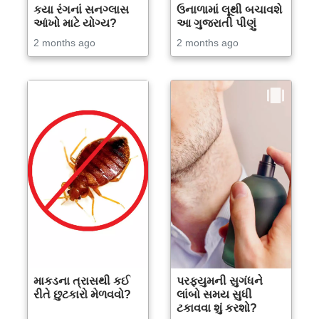
કયા રંગનાં સનગ્લાસ
ઉનાળામાં લૂથી બચાવશે
આંખો માટે યોગ્ય?
આ ગુજરાતી પીણું
2 months ago
2 months ago
માકડના ત્રાસથી કઈ
પરફ્યુમની સુગંધને
રીતે છુટકારો મેળવવો?
લાંબો સમય સુધી
ટકાવવા શું કરશો?