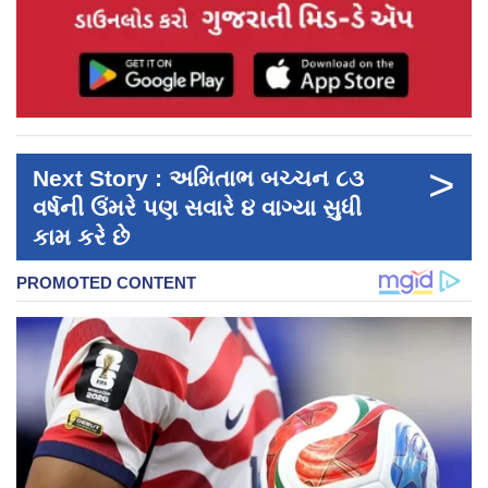
>
Next Story : અમિતાભ બચ્ચન ૮૩
વર્ષની ઉંમરે પણ સવારે ૪ વાગ્યા સુધી
કામ કરે છે