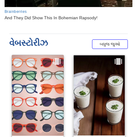
વેબસ્ટોરીઝ
બધુજ જુઓ