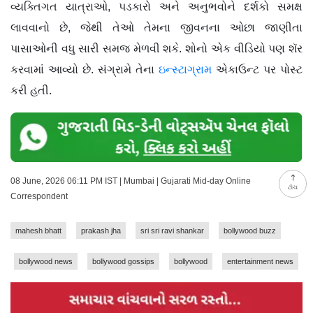
વ્યક્તિગત યાત્રાઓ, પડકારો અને અનુભવોને દર્શકો સમક્ષ
લાવવાનો છે, જેથી તેઓ તેમના જીવનના ઓછા જાણીતા
પાસાઓની વધુ સારી સમજ મેળવી શકે. શોનો એક વીડિયો પણ શૅર
કરવામાં આવ્યો છે. સંગ્રામે તેના
ઇન્સ્ટાગ્રામ
એકાઉન્ટ પર પોસ્ટ
કરી હતી.
08 June, 2026 06:11 PM IST | Mumbai | Gujarati Mid-day Online
ટોચ
Correspondent
mahesh bhatt
prakash jha
sri sri ravi shankar
bollywood buzz
bollywood news
bollywood gossips
bollywood
entertainment news