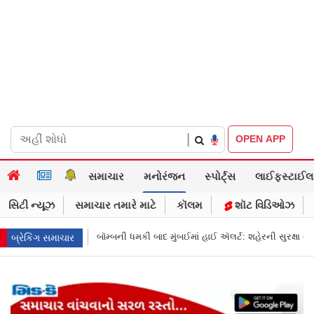
|
OPEN APP
સમાચાર
મનોરંજન
સ્પોર્ટ્સ
લાઈફસ્ટાઈલ
સિટી ન્યૂઝ
સમાચાર તમારે માટે
કૉલમ
શૉટ વિડિઓઝ
બાદ મુંબઈમાં હાઈ ઍલર્ટ: શહેરની સુરક્ષા વધારી તપાસ શરૂ, જુઓ તસવીરો
એક પર 
બ્રેકિંગ સમાચાર