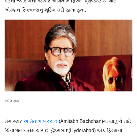
ઘટના ત્યારે બની જ્યારે અમિતાભ ફિલ્મ `પ્રોજેક્ટ કે` માટે
એક્શન સિક્વન્સનું શૂટિંગ કરી રહ્યા હતા.
ફાઈલ ફોટો
મેગાસ્ટાર
અમિતાભ બચ્ચન
(Amitabh Bachchan)ના ચાહકો માટે
ચિંતાજનક સમાચાર છે. હૈદરાબાદ(Hyderabad) એક ફિલ્મના