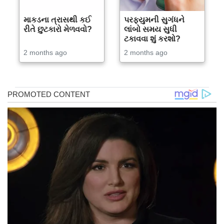
માકડના ત્રાસથી કઈ
પરફ્યુમની સુગંધને
રીતે છુટકારો મેળવવો?
લાંબો સમય સુધી
ટકાવવા શું કરશો?
2 months ago
2 months ago