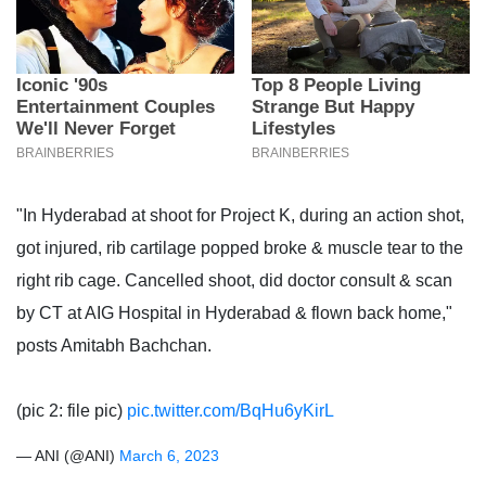
"In Hyderabad at shoot for Project K, during an action shot,
got injured, rib cartilage popped broke & muscle tear to the
right rib cage. Cancelled shoot, did doctor consult & scan
by CT at AIG Hospital in Hyderabad & flown back home,"
posts Amitabh Bachchan.
(pic 2: file pic)
pic.twitter.com/BqHu6yKirL
— ANI (@ANI)
March 6, 2023