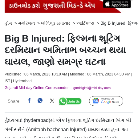
હોમ
>
મનોરંજન
>
બૉલિવૂડ સમાચાર
>
આર્ટિકલ્સ
>
Big B Injured: ફિલ
Big B Injured: ફિલ્મના શૂટિંગ
દરમિયાન અમિતાભ બચ્ચન થયા
ઘાયલ, જાણો સમગ્ર ઘટના
Published : 06 March, 2023 10:10 AM | Modified : 06 March, 2023 04:30 PM |
IST | Hyderabad
Gujarati Mid-day Online Correspondent
| gmddigital@mid-day.com
Share:
Follow Us
હૈદરાબાદ (hyderabad)માં એક ફિલ્મના શૂટિંગ દરમિયાન બિગ બી
ગંભીર રીતે (Amitabh bachchan Injured) ઘાયલ થયા હતા. આ