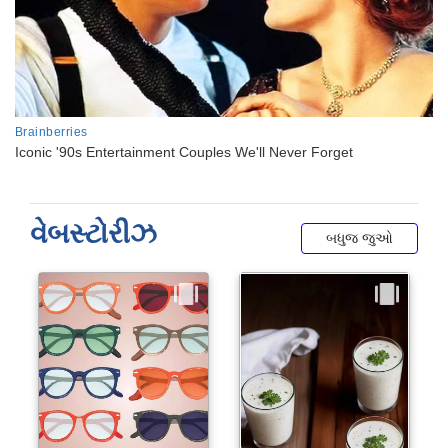
વેબસ્ટોરીઝ
બધુજ જુઓ