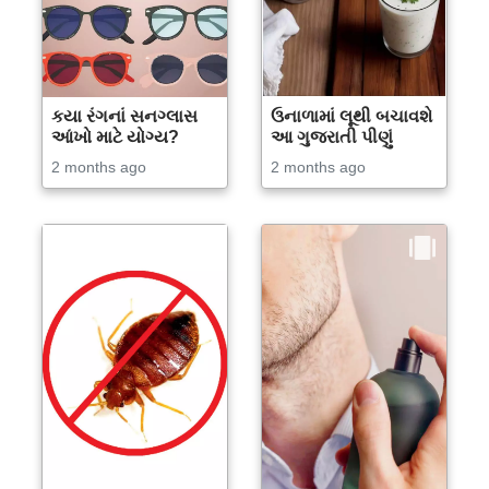
કયા રંગનાં સનગ્લાસ
ઉનાળામાં લૂથી બચાવશે
આંખો માટે યોગ્ય?
આ ગુજરાતી પીણું
2 months ago
2 months ago