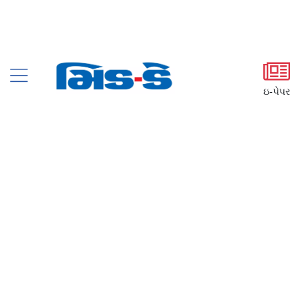
ઇ-પેપર