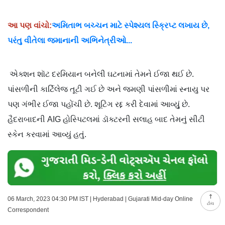
આ પણ વાંચો:
અમિતાભ બચ્ચન માટે સ્પેશ્યલ સ્ક્રિપ્ટ લખાય છે,
પરંતુ વીતેલા જમાનાની અભિનેત્રીઓ...
એક્શન શૉટ દરમિયાન બનેલી ઘટનામાં તેમને ઈજા થઈ છે.
પાંસળીની કાર્ટિલેજ તૂટી ગઈ છે અને જમણી પાંસળીમાં સ્નાયુ પર
પણ ગંભીર ઈજા પહોંચી છે. શૂટિંગ રદ્દ કરી દેવામાં આવ્યુું છે.
હૈદરાબાદની AIG હોસ્પિટલમાં ડૉક્ટરની સલાહ બાદ તેમનું સીટી
સ્કેન કરવામાં આવ્યું હતું.
06 March, 2023 04:30 PM IST | Hyderabad | Gujarati Mid-day Online
ટોચ
Correspondent