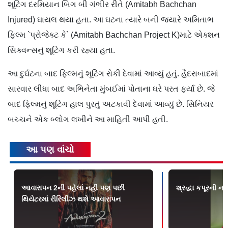
શૂટિંગ દરમિયાન બિગ બી ગંભીર રીતે (Amitabh Bachchan
Injured) ઘાયલ થયા હતા. આ ઘટના ત્યારે બની જ્યારે અમિતાભ
ફિલ્મ `પ્રોજેક્ટ કે` (Amitabh Bachchan Project K)માટે એક્શન
સિક્વન્સનું શૂટિંગ કરી રહ્યા હતા.
આ દુર્ઘટના બાદ ફિલ્મનું શૂટિંગ રોકી દેવામાં આવ્યું હતું. હૈદરાબાદમાં
સારવાર લીધા બાદ અભિનેતા મુંબઈમાં પોતાના ઘરે પરત ફર્યા છે. જે
બાદ ફિલ્મનું શૂટિંગ હાલ પુરતું અટકાવી દેવામાં આવ્યું છે. સિનિયર
બચ્ચને એક બ્લોગ લખીને આ માહિતી આપી હતી.
આ પણ વાંચો
આવારાપન 2ની પહેલાં નહીં પણ પછી
શ્રદ્ધા કપૂરની ન
થિયેટરમાં રીરિલીઝ થશે આવારાપન