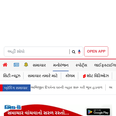
|
OPEN APP
સમાચાર
મનોરંજન
સ્પોર્ટ્સ
લાઈફસ્ટાઈલ
સિટી ન્યૂઝ
સમાચાર તમારે માટે
કૉલમ
શૉટ વિડિઓઝ
રની બહાર શરૂ કરી ભૂખ હડતાળ
અભિજીત દિપકેએ CJPની નવી નીતિ જાહેર કરી, સ
બ્રેકિંગ સમાચાર