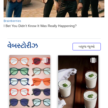
વેબસ્ટોરીઝ
બધુજ જુઓ