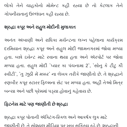
લોકો તેને ચાહકોનો મોમેન્ટ કહી રહ્યા છે તો કેટલાક તેને
ગોપનીયતાનું ઉલ્લંઘન કહી રહ્યા છે.
શ્રદ્ધા કપૂર અને રાહુલ મોદીની મુલાકાત
અનંત અંબાણી અને રાધિકા મર્ચન્ટના લગ્ન પહેલાના કાર્યક્રમ
દરમિયાન શ્રદ્ધા કપૂર અને રાહુલ મોદી જામનગરમાં જોવા મળ્યા
હતા. બન્ને ઇવેન્ટ માટે રવાના થયા હતા અને ઍરપોર્ટ પર જોવા
મળ્યા હતા. રાહુલ મોદી `પ્યાર કા પંચનામા 2`, `સોનુ કે ટીટુ કી
સ્વીટી`, `તુ ઝૂઠી મેં મક્કર` ના લેખક તરીકે જાણીતો છે. તે શ્રદ્ધાને
રણબીર કપૂર સ્ટારર ફિલ્મના સેટ પર મળ્યા હતા. અહીં તેઓ મિત્ર
બન્યા અને પછી પ્રેમમાં પડ્યા હોવાનું કહેવાય છે.
ફિટનેસ માટે પણ જાણીતી છે શ્રદ્ધા
શ્રદ્ધા કપૂર પોતાની ઍક્ટિંગ-સ્કિલ અને આકર્ષક લુક માટે
જાણીતી છે. તે સોશ્યલ મીડિયા પર ખૂબ સક્રિય રહે છે. શ્રદ્ધાની