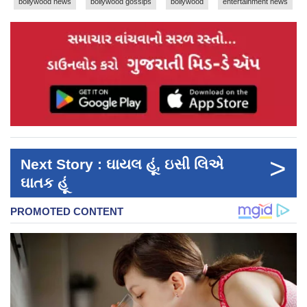
bollywood news
bollywood gossips
bollywood
entertainment news
>
Next Story : ઘાયલ હૂં, ઇસી લિએ
ઘાતક હૂં