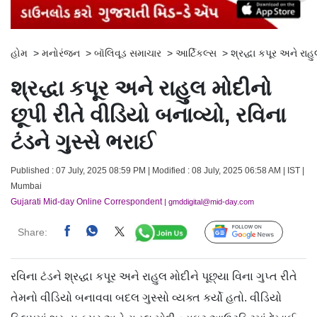
હોમ
>
મનોરંજન
>
બૉલિવૂડ સમાચાર
>
આર્ટિકલ્સ
>
શ્રદ્ધા કપૂર અને રાહુ
શ્રદ્ધા કપૂર અને રાહુલ મોદીનો
છૂપી રીતે વીડિયો બનાવ્યો, રવિના
ટંડને ગુસ્સે ભરાઈ
Published : 07 July, 2025 08:59 PM | Modified : 08 July, 2025 06:58 AM | IST |
Mumbai
Gujarati Mid-day Online Correspondent
| gmddigital@mid-day.com
Share:
Follow Us
રવિના ટંડને શ્રદ્ધા કપૂર અને રાહુલ મોદીને પૂછ્યા વિના ગુપ્ત રીતે
તેમનો વીડિયો બનાવવા બદલ ગુસ્સો વ્યક્ત કર્યો હતો. વીડિયો