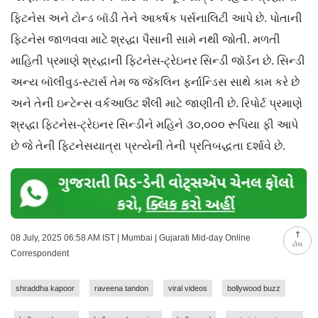
ફિટનેસ અને ટોન્ડ બૉડી તેને આકર્ષક પર્સનાલિટી આપે છે. પોતાની
ફિટનેસ જાળવવા માટે શ્રદ્ધા પૈસાની સામે નથી જોતી. મળતી
માહિતી પ્રમાણે શ્રદ્ધાની ફિટનેસ-ટ્રેઇનર સિન્ડી જૉર્ડન છે. સિન્ડી
અન્ય બૉલીવુડ-સ્ટાર્સ તેમ જ જૅકલિન ફર્નાન્ડિસ સાથે કામ કરે છે
અને તેની ઇન્ટેન્સ વર્કઆઉટ શૈલી માટે જાણીતી છે. રિપોર્ટ પ્રમાણે
શ્રદ્ધા ફિટનેસ-ટ્રેઇનર સિન્ડીને મહિને ૩૦,૦૦૦ રૂપિયા ફી આપે
છે જે તેની ફિટનેસયાત્રા પ્રત્યેની તેની પ્રતિબદ્ધતા દર્શાવે છે.
08 July, 2025 06:58 AM IST | Mumbai | Gujarati Mid-day Online
ટોચ
Correspondent
shraddha kapoor
raveena tandon
viral videos
bollywood buzz