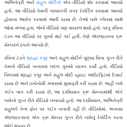
અભિનેત્રી અને
રાહુલ મોદીનો
એક વીડિયો શૅર કરવામાં આવ્યો
હતો. આ વીડિયો તેમની પરવાનગી વગર રેકોર્ડિંગ કરવામાં આવ્યો
હોવાના આરોપ કરવામાં આવી રહ્યા છે. તેઓ બન્ને પ્લેનમાં સાથે
જોવા મળ્યા હતા, જેનો વીડિયો પણ વાયરલ થયો હતો. પરંતુ રવિના
ટંડન આ વીડિયો પર ગુસ્સે થઈ ગઈ હતી. તેણે ઍરલાઇનના ક્રૂ
મેમ્બરને ઠપકો આપ્યો છે.
રવિના ટંડને
શ્રદ્ધા કપૂર
અને રાહુલ મોદીને પૂછ્યા વિના ગુપ્ત રીતે
તેમનો વીડિયો બનાવવા બદલ ગુસ્સો વ્યક્ત કર્યો હતો. વીડિયો
ક્લિપમાં શ્રદ્ધા કપૂર અને રાહુલ મોદી વ્હાઇટ આઉટફિટમાં દેખાઈ
રહ્યા છે અને ઇકોનોમી ક્લાસમાં મુસાફરી કરી રહ્યા છે. અહીં બન્ને
કંઈક વાત કરી રહ્યા છે, આ દરમિયાન ક્રૂ મેમ્બરમાંથી એકે
બન્નેનો ગુપ્ત રીતે વીડિયો બનાવ્યો હતો. આ દરમિયાન, અભિનેત્રી
રાહુલને તેના ફોન પર કંઈક બતાવી રહી છે. વીડિયોમાં, અકાસા
ઍરલાઇન્સના એક ક્રૂ મેમ્બર ગુપ્ત રીતે બન્નેનું રેકોર્ડિંગ કરતા
જોઈ શકાય છે.