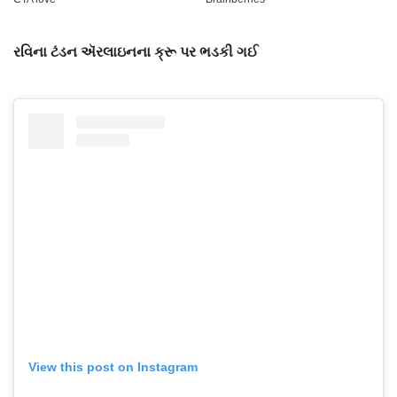
રવિના ટંડન ઍરલાઇનના ક્રૂ પર ભડકી ગઈ
View this post on Instagram