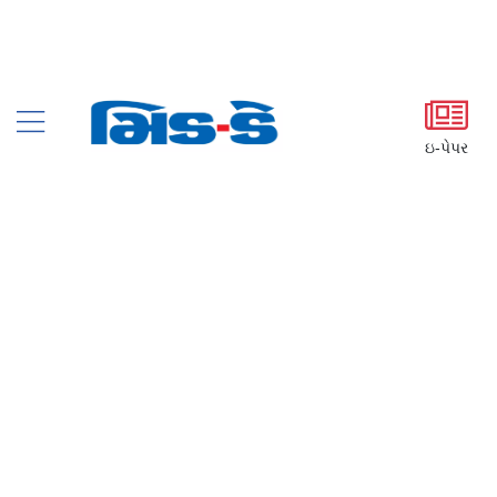
ઇ-પેપર