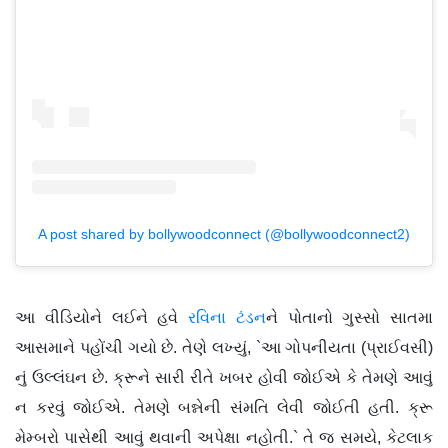
A post shared by bollywoodconnect (@bollywoodconnect2)
આ વીડિયોને લઈને હવે
રવિના ટંડન
ને પોતાનો ગુસ્સો સાતમા
આસમાને પહોંચી ગયો છે. તેણે લખ્યું, `આ ગોપનીયતા (પ્રાઈવસી)
નું ઉલ્લંઘન છે. ક્રૂને સારી રીતે ખબર હોવી જોઈએ કે તેમણે આવું
ન કરવું જોઈએ. તેમણે બન્નેની સંમતિ લેવી જોઈતી હતી. ક્રૂ
મેમ્બરો પાસેથી આવું થવાની અપેક્ષા નહોતી.` તે જ સમયે, કેટલાક