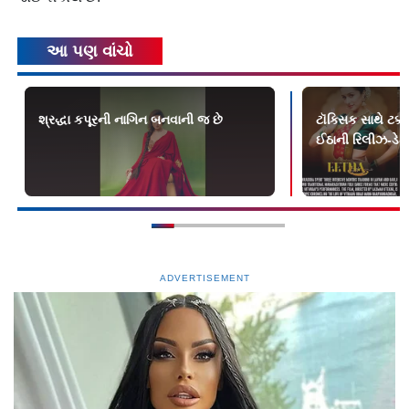
આ પણ વાંચો
શ્રદ્ધા કપૂરની નાગિન બનવાની જ છે
ટૉક્સિક સાથે ટક્
ઈઠાની રિલીઝ-ડેટ
ADVERTISEMENT