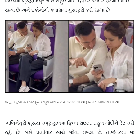
ક્લિપમાં શ્રદ્ધા કપૂર અને રાહુલ મોદી વ્હાઇટ આઉટફિટમાં દેખાઈ
રહ્યા છે અને ઇકોનોમી ક્લાસમાં મુસાફરી કરી રહ્યા છે.
શ્રદ્ધા કપૂરનો તેના બૉયફ્રેન્ડ રાહુલ મોદી સાથેનો વાયરલ વીડિયો (તસવીર: સોશિયલ મીડિયા)
અભિનેત્રી શ્રદ્ધા કપૂર હાલમાં ફિલ્મ રાઇટર રાહુલ મોદીને ડેટ કરી
રહી છે. બન્ને ઘણીવાર સાથે જોવા મળ્યા છે. તાજેતરમાં જ