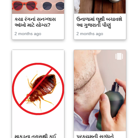
કયા રંગનાં સનગ્લાસ
ઉનાળામાં લૂથી બચાવશે
આંખો માટે યોગ્ય?
આ ગુજરાતી પીણું
2 months ago
2 months ago
માકડના ત્રાસથી કઈ
પરફ્યુમની સુગંધને