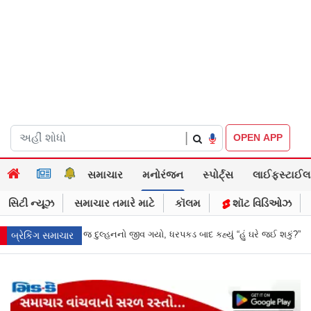
|
OPEN APP
સમાચાર
મનોરંજન
સ્પોર્ટ્સ
લાઈફસ્ટાઈલ
સિટી ન્યૂઝ
સમાચાર તમારે માટે
કૉલમ
શૉટ વિડિઓઝ
 ધરપકડ બાદ કહ્યું “હું ઘરે જઈ શકું?”
‘હું બાબા બાગેશ્વર નથી...’: IIT દિલ્હીમાં 
બ્રેકિંગ સમાચાર