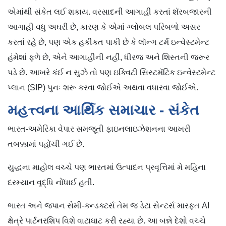
એમાંથી સંકેત લઈ શકાય. વરસાદની આગાહી કરતાં શૅરબજારની
આગાહી વધુ અઘરી છે, કારણ કે એમાં ગ્લોબલ પરિબળો અસર
કરતાં રહે છે, પણ એક હકીકત પાકી છે કે લૉન્ગ ટર્મ ઇન્વેસ્ટમેન્ટ
હંમેશાં ફળે છે, એને આગાહીની નહીં, ધીરજ અને શિસ્તની જરૂર
પડે છે. આખરે કંઈ ન સુઝે તો પણ ઇક્વિટી સિસ્ટમૅટિક ઇન્વેસ્ટમેન્ટ
પ્લાન (SIP) પુનઃ શરૂ કરવા જોઈએ અથવા વધારવા જોઈએ.
મહત્ત્વના આર્થિક સમાચાર - સંકેત
ભારત-અમેરિકા વેપાર સમજૂતી ફાઇનલાઇઝેશનના આખરી
તબક્કામાં પહોંચી ગઈ છે.
યુદ્ધના માહોલ વચ્ચે પણ ભારતમાં ઉત્પાદન પ્રવૃત્તિમાં મે મહિના
દરમ્યાન વૃદ્ધિ નોંધાઈ હતી.
ભારત અને જપાન સેમી-કન્ડક્ટર્સ તેમ જ ડેટા સેન્ટર્સ મારફત AI
ક્ષેત્રે પાર્ટનરશિપ વિશે વાટાઘાટ કરી રહ્યા છે. આ બન્ને દેશો વચ્ચે