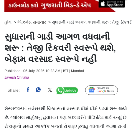
હોમ
>
બિઝનેસ સમાચાર
>
સુધારાની ગાડી આગળ વધવાની શરૂ : તેજી રિકવરી 
સુધારાની ગાડી આગળ વધવાની
શરૂ : તેજી રિકવરી સ્વરૂપે થશે,
બેફામ વરસાદ સ્વરૂપે નહીં
Published : 06 July, 2026 10:23 AM | IST | Mumbai
Jayesh Chitalia
Share:
Follow Us
શૅરબજારમાં નવેસરથી વિશ્વાસનો વરસાદ ધીમે-ધીમે પડવો શરૂ થયો
છે. ગ્લોબલ માહોલનું હવામાન પણ બદલાઈને પૉઝિટિવ થઈ રહ્યું છે.
રોકાણનો સમય આકર્ષક બનતાં રોકાણપ્રવાહ વધવાની આશા રાખી