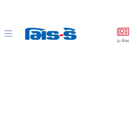
ઇ-પેપર