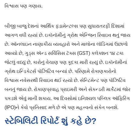
વિશ્વાસ પણ ગણાય.
બીજી બાજુ દેશનાં આર્થિક ફંડામેન્ટલ્સ પણ સુધારાતરફી દિશામાં
આગળ વધી રહ્યાં છે. ઇકૉનૉમીનું ગ્રોથ એન્જિન રિવાઇવ થતું જાય
છે. ઑનલાઇન નાણાકીય વ્યવહારો અને માલોના લૉડિંગમાં ઉછાળો
આવ્યો છે, ગુડ્સ ઍન્ડ સર્વિસિસ ટૅક્સ (GST) કલેક્શન ૧૪ ટકા
જેટલું વધ્યું છે, કારોનું વેચાણ પણ કૂદકા મારી રહ્યું છે. ઇકૉનૉમીનાં
ગ્રોથ ઇન્ડિકેટર્સ પૉઝિટિવ બન્યાં છે. પરિણામે રોકાણકારોનો
વિશ્વાસ નવેસરથી રિવાઇવ થઈ રહ્યો છે. સેન્ટિમેન્ટ પણ પૉઝિટિવ
બનતું જાય છે. રોકાણપ્રવાહ પ્રાઇમરી અને સેકન્ડરી માર્કેટમાં જોર
પકડશે એવું માની શકાય. આ દિવસોમાં ઇનિશ્યલ પબ્લિક ઑફિરિંગ
(IPO)ને કેવો પ્રતિસાદ મળે છે એ પણ મહત્ત્વનો સંકેત બનશે.
સ્ટેબિલિટી રિપોર્ટ શું કહે છે?