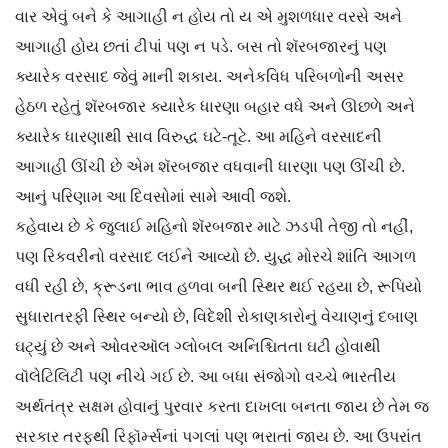
વાર એવું બને કે આગાહી ન હોય તો ય એ મુશળધાર વરસે અને
આગાહી હોય છતાં ટીપાં પણ ન પડે. બસ તો શૅરબજારનું પણ
ક્યારેક વરસાદ જેવું માની શકાય. અનેકવિધ પરિબળોની અસર
હેઠળ રહેતું શૅરબજાર ક્યારેક ધારણા બહાર વધે અને ઊછળે અને
ક્યારેક ધારણાથી સાવ વિરુદ્ધ ઘટે-તૂટે. આ મહિને વરસાદની
આગાહી ઊંચી છે એમ શૅરબજાર વધવાની ધારણા પણ ઊંચી છે.
આનું પરિણામ આ દિવસોમાં સામે આવી જશે.
કહેવાય છે કે જુલાઈ મહિનો શૅરબજાર માટે ઝડપી તેજી તો નહીં,
પણ રિકવરીનો વરસાદ લઈને આવ્યો છે. યુદ્ધ મોરચે શાંતિ આગળ
વધી રહી છે, ક્રૂડના ભાવ હળવા બની સ્થિર થઈ રહયા છે, રૂપિયો
સુધારાતરફી સ્થિર બન્યો છે, વિદેશી રોકાણકારોનું વેચાણનું દબાણ
ઘટ્યું છે અને ઓવરઑલ ગ્લોબલ અનિશ્ચિતતા ઘટી હોવાથી
વૉલેટિલિટી પણ નીચે ગઈ છે. આ બધા સંજોગો વચ્ચે ભારતીય
અર્થતંત્ર સક્ષમ હોવાનું પુરવાર કરતા દાખલા બનતા જાય છે તેમ જ
સરકાર તરફથી રિફૉર્મ્સનાં પગલાં પણ ભરાતાં જાય છે. આ ઉપરાંત