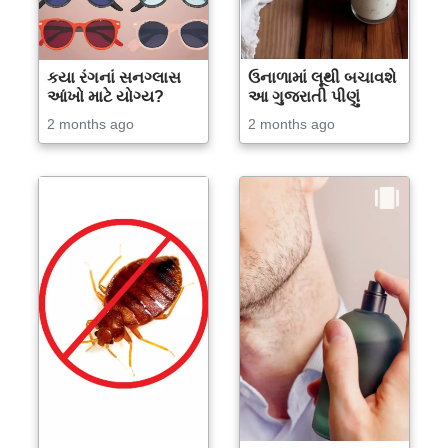
કયા રંગનાં સનગ્લાસ
ઉનાળામાં લૂથી બચાવશે
આંખો માટે યોગ્ય?
આ ગુજરાતી પીણું
2 months ago
2 months ago