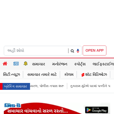
|
OPEN APP
સમાચાર
મનોરંજન
સ્પોર્ટ્સ
લાઈફસ્ટાઈલ
સિટી ન્યૂઝ
સમાચાર તમારે માટે
કૉલમ
શૉટ વિડિઓઝ
તપાસ શરૂ
તુકારામ મુંઢેએ ઘરમાં પત્નીને પણ નોટીસ ફટકારી છે? FDA કમિશનરે આ
બ્રેકિંગ સમાચાર