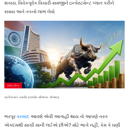
શકાય. વિવેકપૂર્વક વિચારી-સમજીને ઇન્વેસ્ટમેન્ટ પ્લાન કરીને
સમય અને તકનો લાભ લેવો
સ્ટૉક ટ્રેન્ડ
પ્રતીકાત્મક તસવીર (તસવીર સૌજન્યઃ એઆઇ)
ભરપૂર
વરસાદ
આવશે એવી આગાહી થાય તો આપણે તરત
એકદમથી સાચી માની લઈએ છીએ? મોટે ભાગે નહીં, કેમ કે ઘણી