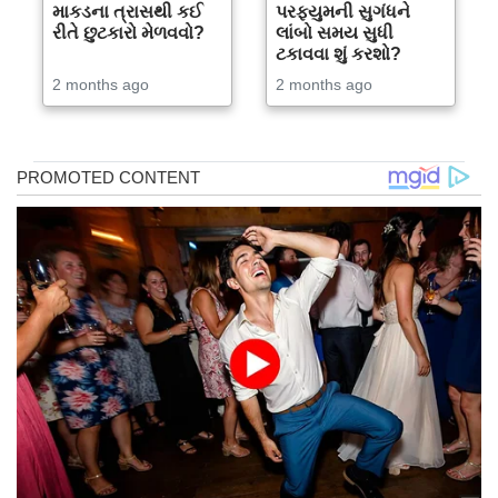
માકડના ત્રાસથી કઈ
પરફ્યુમની સુગંધને
રીતે છુટકારો મેળવવો?
લાંબો સમય સુધી
ટકાવવા શું કરશો?
2 months ago
2 months ago