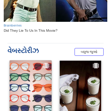
વેબસ્ટોરીઝ
બધુજ જુઓ