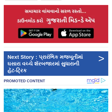
>
Next Story : પ્રારંભિક મજબૂતીમાં
ઘસારા વચ્ચે શૅરબજારમાં સુધારાની
હૅટ-ટ્રિક