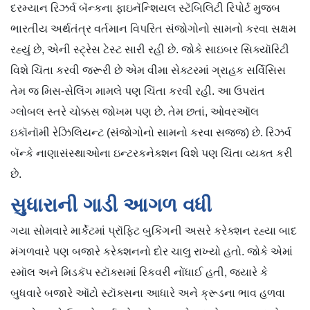
દરમ્યાન રિઝર્વ બૅન્કના ફાઇનૅન્શિયલ સ્ટૅબિલિટી રિપોર્ટ મુજબ
ભારતીય અર્થતંત્ર વર્તમાન વિપરિત સંજોગોનો સામનો કરવા સક્ષમ
રહ્યું છે, એની સ્ટ્રેસ ટેસ્ટ સારી રહી છે. જોકે સાઇબર સિક્યૉરિટી
વિશે ચિંતા કરવી જરૂરી છે એમ વીમા સેક્ટરમાં ગ્રાહક સર્વિસિસ
તેમ જ મિસ-સેલિંગ મામલે પણ ચિંતા કરવી રહી. આ ઉપરાંત
ગ્લોબલ સ્તરે ચોક્કસ જોખમ પણ છે. તેમ છતાં, ઓવરઑલ
ઇકૉનૉમી રેઝિલિયન્ટ (સંજોગોનો સામનો કરવા સજ્જ) છે. રિઝર્વ
બૅન્કે નાણાસંસ્થાઓના ઇન્ટરકનેક્શન વિશે પણ ચિંતા વ્યક્ત કરી
છે.
સુધારાની ગાડી આગળ વધી
ગયા સોમવારે માર્કેટમાં પ્રૉફિટ બુકિંગની અસરે કરેક્શન રહ્યા બાદ
મંગળવારે પણ બજારે કરેક્શનનો દોર ચાલુ રાખ્યો હતો. જોકે એમાં
સ્મૉલ અને મિડકૅપ સ્ટૉક્સમાં રિકવરી નોંધાઈ હતી, જ્યારે કે
બુધવારે બજારે ઑટો સ્ટૉક્સના આધારે અને ક્રૂડના ભાવ હળવા