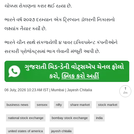
ચોક્કસ રોકાણના કરાર થઈ રહ્યા છે.
ભારતે વર્ષ ૨૦૨૭ દરમ્યાન એક ટ્રિલ્યન ડૉલરની નિકાસનો
લક્ષ્યાંક તૈયાર કર્યો છે.
ભારતે ચીન સાથે સંકળાયેલી ૪ પાવર ઇક્વિપમેન્ટ કંપનીઓને
સરકારી પ્રોજેક્ટ્સમાં ભાગ લેવાની મંજૂરી આપી છે.
06 July, 2026 10:23 AM IST | Mumbai | Jayesh Chitalia
ટોચ
business news
sensex
nifty
share market
stock market
national stock exchange
bombay stock exchange
india
united states of america
jayesh chitalia