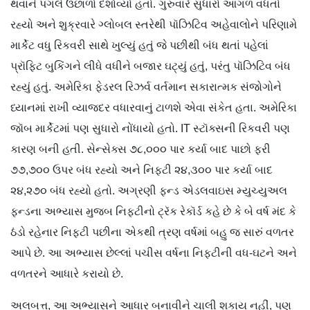
થવાને પગલે ઉછાળો દર્શાવ્યો હતો. ગુરુવારે સુધારો આગળ વધતો
રહ્યો અને શુક્રવારે ગ્લોબલ સ્તરેથી પૉઝિટિવ અહેવાલોને પરિણામે
માર્કેટ વધુ રિકવરી સાથે ખુલ્યું હતું જે પછીથી બંધ થતાં પહેલાં
પ્રૉફિટ બુકિંગને લીધે વધીને બજાર ઘટ્યું હતું, પરંતુ પૉઝિટિવ બંધ
રહ્યું હતું. અમેરિકા ફેડરલ રિઝર્વ વર્તમાન સકારાત્મક સંજોગોને
ધ્યાનમાં રાખી વ્યાજદર વધારવાનું ટાળશે એવા સંકેત હતા. અમેરિકા
જૉબ માર્કેટમાં પણ સુધારો નોંધાયો હતો. IT સ્ટૉક્સની રિકવરી પણ
કારણ બની હતી. સેન્સેક્સ ૭૮,૦૦૦ પાર કર્યા બાદ પાછો ફરી
૭૭,૭૦૦ ઉપર બંધ રહ્યો અને નિફ્ટી ૨૪,૩૦૦ પાર કર્યા બાદ
૨૪,૨૭૦ બંધ રહ્યો હતો. અગ્રણી ફન્ડ એડલવાઇસ મ્યુચ્યુઅલ
ફન્ડના અભ્યાસ મુજબ નિફ્ટીનો ટ્રૅક રેકૉર્ડ કહે છે કે બે વર્ષ મંદ કે
ઠંડો રહેનાર નિફ્ટી પછીના એકથી ત્રણ વર્ષમાં બહુ જ સારું વળતર
આપે છે. આ અભ્યાસ છેલ્લાં પચીસ વર્ષના નિફ્ટીની વધ-ઘટને અને
વળતરને આધારે કરાયો છે.
અલબત્ત, આ અભ્યાસને આધાર બનાવીને ચાલી શકાય નહીં, પણ