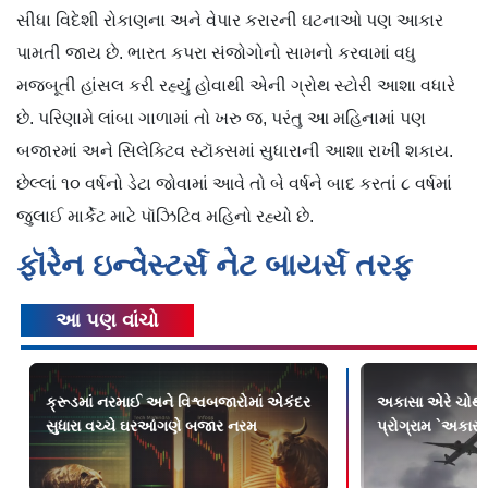
સીધા વિદેશી રોકાણના અને વેપાર કરારની ઘટનાઓ પણ આકાર
પામતી જાય છે. ભારત કપરા સંજોગોનો સામનો કરવામાં વધુ
મજબૂતી હાંસલ કરી રહ્યું હોવાથી એની ગ્રોથ સ્ટોરી આશા વધારે
છે. પરિણામે લાંબા ગાળામાં તો ખરુ જ, પરંતુ આ મહિનામાં પણ
બજારમાં અને સિલેક્ટિવ સ્ટૉક્સમાં સુધારાની આશા રાખી શકાય.
છેલ્લાં ૧૦ વર્ષનો ડેટા જોવામાં આવે તો બે વર્ષને બાદ કરતાં ૮ વર્ષમાં
જુલાઈ માર્કેટ માટે પૉઝિટિવ મહિનો રહ્યો છે.
ફૉરેન ઇન્વેસ્ટર્સ નેટ બાયર્સ તરફ
આ પણ વાંચો
ક્રૂડમાં નરમાઈ અને વિશ્વબજારોમાં એકંદર
અકાસા એરે ચોથી વ
સુધારા વચ્ચે ઘરઆંગણે બજાર નરમ
પ્રોગ્રામ `અકાસા