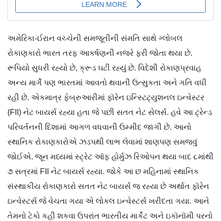
અમેરિકા-ઈરાન વચ્ચેની સમજૂતીની સંમતિ સાથે ગ્લોબલ
રોકાણકારો ભારત તરફ આકર્ષણની નજરે ફરી જોતા થયા છે.
રૂપિયો સુધરી રહ્યો છે, ક્રૂડ ઘટી રહ્યું છે. વિદેશી રોકાણપ્રવાહ
અન્ય માર્ગે પણ ભારતમાં આવતો થવાની ઉત્સુકતા અને ગતિ વધી
રહી છે. એકમાત્ર ફેબ્રુઆરીમાં ફૉરેન ઇન્સ્ટિટ્યુશનલ ઇન્વેસ્ટર
(FII) નેટ બાયર્સ રહ્યા હતા જે પછી સતત નેટ સેલર્સ. હવે આ ટ્રેન્ડ
પરિવર્તનની દિશામાં આગળ વધવાની ઉમ્મીદ જાગી છે. આનો
સ્થાનિક રોકાણકારોએ ઝડપથી લાભ લેવામાં શાણપણ સમજવું
જોઈએ. જૂન મધ્યમાં સ્ટ્રેટ ઑફ હોર્મુઝ રિઓપન થયા બાદ ૮માંથી
૭ સત્રમાં FII નેટ બાયર્સ રહ્યા. જોકે આ છ મહિનામાં સ્થાનિક
સંસ્થાકીય રોકાણકારો સતત નેટ બાયર્સ જ રહ્યા છે અર્થાત ફૉરેન
ઇન્વેસ્ટર્સ જે વેચતા ગયા એ લોકલ ઇન્વેસ્ટર્સ ખરીદતા ગયા. આને
તેમનો ટેકો કહી શકવા ઉપરાંત ભારતીય માર્કેટ અને ઇકૉનૉમી પરનો