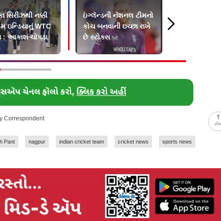
કા સિરીઝથી નક્કી
ઇંગ્લૅન્ડની નૅશનલ ટીમનો
રવિ શાસ્ત્રીએ
ીમ ઇન્ડિયાનું WTC
કોચ બનવાની ઇચ્છા રાખે
ફુટબૉલર જૂડ 
ય : આકાશ ચોપડા
છે સ્ટોક્સ
ગ્રૅન્ડ વેલકમ 
ay Correspondent
ટો
h Pant
nagpur
indian cricket team
cricket news
sports news