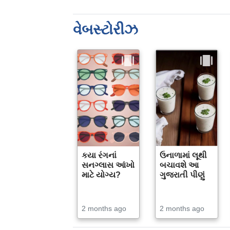
વેબસ્ટોરીઝ
કયા રંગનાં
ઉનાળામાં લૂથી
સનગ્લાસ આંખો
બચાવશે આ
માટે યોગ્ય?
ગુજરાતી પીણું
2 months ago
2 months ago