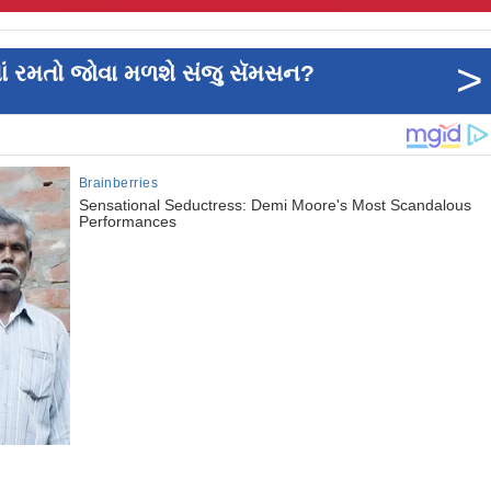
>
માં રમતો જોવા મળશે સંજુ સૅમસન?