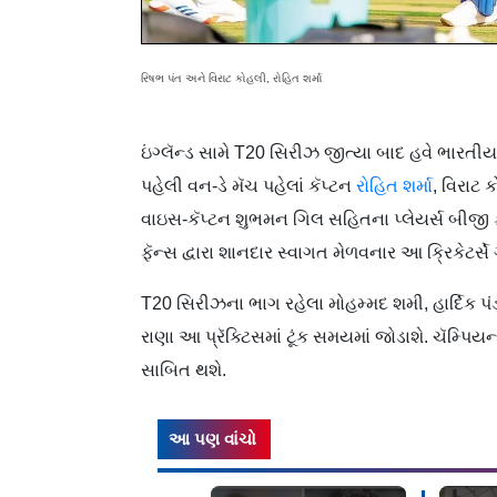
રિષભ પંત અને વિરાટ કોહલી, રોહિત શર્મા
ઇંગ્લૅન્ડ
સામે T20 સિરીઝ જીત્યા બાદ હવે ભારતીય 
પહેલી વન-ડે મૅચ પહેલાં કૅપ્ટન
રોહિત શર્મા
, વિરાટ
વાઇસ-કૅપ્ટન શુભમન ગિલ સહિતના પ્લેયર્સ બીજી ફે
ફૅન્સ દ્વારા શાનદાર સ્વાગત મેળવનાર આ ક્રિકેટર્
T20 સિરીઝના ભાગ રહેલા મોહમ્મદ શમી, હાર્દિક પંડ્ય
રાણા આ પ્રૅક્ટિસમાં ટૂંક સમયમાં જોડાશે. ચૅમ્પિય
સાબિત થશે.
આ પણ વાંચો