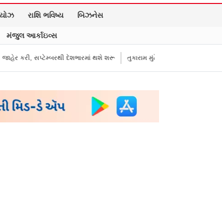
િયોઝ
રાશિ ભવિષ્ય
બિઝનેસ
મંજુલ આર્કાઇવ્સ
ી દેશભારમાં થશે શરૂ
તુકારામ મુંઢે On Fire: "સરકારી નિયમો અનુસાર કામ નથી ક