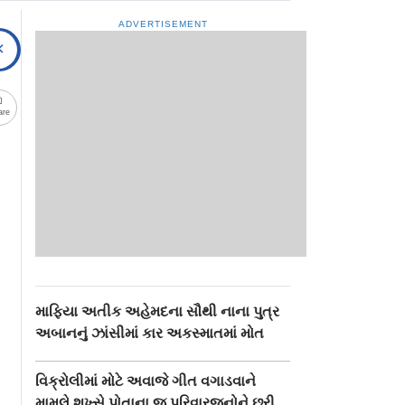
ADVERTISEMENT
are
માફિયા અતીક અહેમદના સૌથી નાના પુત્ર
અબાનનું ઝાંસીમાં કાર અકસ્માતમાં મોત
વિક્રોલીમાં મોટે અવાજે ગીત વગાડવાને
મામલે શખ્સે પોતાના જ પરિવારજનોને છરી