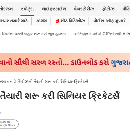
નોરંજન
સ્પોર્ટ્સ
લાઈફસ્ટાઈલ
વેબસ્ટોરીઝ
ફોટોઝ
વીડ
ાચાર તમારે માટે
કૉલમ
શૉટ વિડિઓઝ
વોઈસ ઑફ મુંબઈ
 શરૂ કરી ભૂખ હડતાળ
અભિજીત દિપકેએ CJPની નવી નીતિ જાહેર કરી, સપ્ટેમ્બરથ
રમાં વન-ડે સિરીઝની તૈયારી શરૂ કરી સિનિયર ક્રિકેટર્સે
તૈયારી શરૂ કરી સિનિયર ક્રિકેટર્સે
m
Follow Us