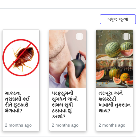
બધુજ જુઓ
માકડના
પરફ્યુમની
તરબૂચ અને
ત્રાસથી કઈ
સુગંધને લાંબો
શક્કરટેટી
રીતે છુટકારો
સમય સુધી
ખાવાથી નુકસાન
મેળવવો?
ટકાવવા શું
થાય?
કરશો?
2 months ago
2 months ago
2 months ago