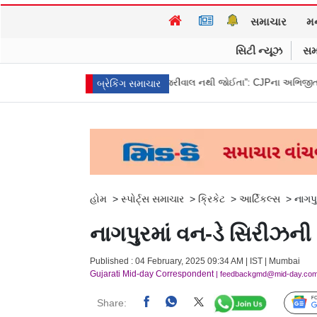
સમાચાર
મ
સિટી ન્યૂઝ
સમ
રી ન આપી
“બીજા કેજરીવાલ નથી જોઈતા”: CJPના અભિજીત દિપકેના ઘરની બહાર
બ્રેકિંગ સમાચાર
હોમ
>
સ્પોર્ટ્સ સમાચાર
>
ક્રિકેટ
>
આર્ટિકલ્સ
>
નાગપુ
નાગપુરમાં વન-ડે સિરીઝની 
Published : 04 February, 2025 09:34 AM | IST | Mumbai
Gujarati Mid-day Correspondent
| feedbackgmd@mid-day.co
Share: