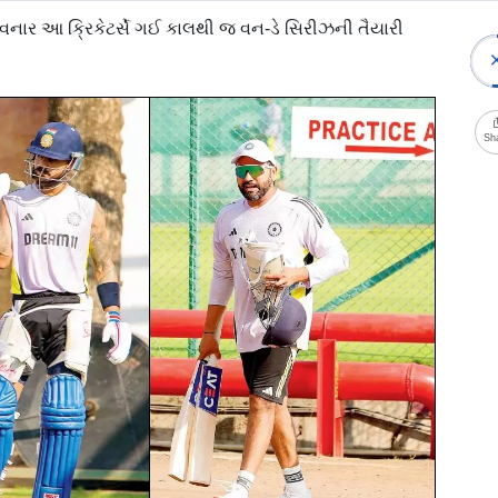
મેળવનાર આ ક્રિકેટર્સે ગઈ કાલથી જ વન-ડે સિરીઝની તૈયારી
Sh