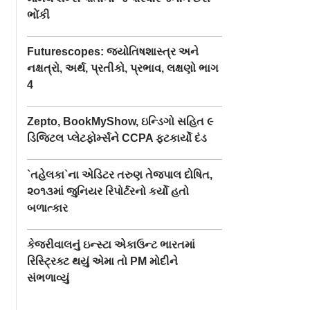
ભોંકી
Futurescopes: જ્યોતિષશાસ્ત્ર અને
નક્ષત્રો, અર્થ, પ્રતીકો, પ્રભાવ, લક્ષણો ભાગ
4
Zepto, BookMyShow, ઇન્ડિગો સહિત ૯
ડિજિટલ પ્લેટફોર્મ્સને CCPA ફટકાર્યો દંડ
`તહેલકા`ના એડિટર તરુણ તેજપાલ દોષિત,
૨૦૧૩માં જુનિયર રિપોર્ટરનો કર્યો હતો
બળાત્કાર
કેજરીવાલનું ઇન્સ્ટા એકાઉન્ટ ભારતમાં
રિસ્ટ્રિક્ટ થયું એમા તો PM મોદીને
સંભળાવ્યું