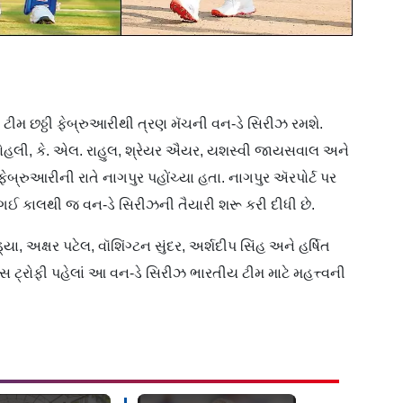
ટીમ છઠ્ઠી ફેબ્રુઆરીથી ત્રણ મૅચની વન-ડે સિરીઝ રમશે.
 કોહલી, કે. એલ. રાહુલ, શ્રેયર ઐયર, યશસ્વી જાયસવાલ અને
બ્રુઆરીની રાતે નાગપુર પહોંચ્યા હતા. નાગપુર ઍરપોર્ટ પર
સે ગઈ કાલથી જ વન-ડે સિરીઝની તૈયારી શરૂ કરી દીધી છે.
ા, અક્ષર પટેલ, વૉશિંગ્ટન સુંદર, અર્શદીપ સિંહ અને હર્ષિત
ન્સ ટ્રોફી પહેલાં આ વન-ડે સિરીઝ ભારતીય ટીમ માટે મહત્ત્વની