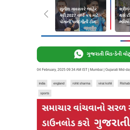
સુનીલ ગાવસકરે જાહેર
શ્રીલં
કરી 2027 વર્લ્ડ કપ માટે
થશે ટ
પોતાની પસંદગીની ટીમ
ભવિષ્
04 February, 2025 09:34 AM IST | Mumbai | Gujarati Mid-d
india
england
rohit sharma
virat kohli
Rishab
sports