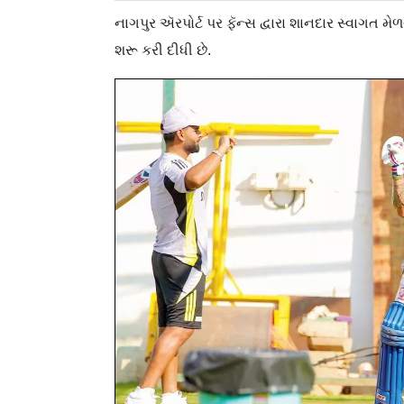
નાગપુર ઍરપોર્ટ પર ફૅન્સ દ્વારા શાનદાર સ્વાગત 
શરૂ કરી દીધી છે.