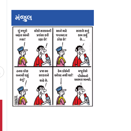
 ઇંગ્લૅન્ડના
લંડનમાં દેખાયો ૧૦ વર્ષ
T20 ક્રિકેટમાં ક્રિ
બેલિંગમનું
નાનો રોહિત શર્મા
ગેઇલને પછાડીને નંબ
મંજુલ
કર્યું
બૅટર બન્યો જૉસ 
ચ