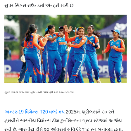
સુપર સિક્સ રાઉન્ડમાં એન્ટ્રી મારી છે.
સુપર સિક્સ રાઉન્ડમાં પહોંચવાની ઉજવણી કરી ભારતીય ટીમે.
અન્ડર-19 વિમેન્સ T20 વર્લ્ડ કપ
2025માં શ્રીલંકાને ૬૦ રને
હરાવીને ભારતીય વિમેન્સ ટીમ ટુર્નામેન્ટના ગ્રુપ-સ્ટેજમાં અજેય
રહી છે. ભારતીય ટીમે ૨૦ ઓવરમાં ૯ વિકેટે ૧૧૮ રન બનાવ્યા હતા.