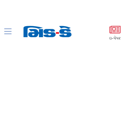
ઇ-પેપર