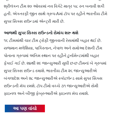
શ્રીલંકન ટીમ ૨૦ ઓવરમાં નવ વિકેટે માત્ર ૫૮ રન બનાવી શકી
હતી. એકતરફી જીત સાથે ગ્રુપ-Aમાં ટૉપ પર રહીને ભારતીય ટીમે
સુપર સિક્સ રાઉન્ડમાં એન્ટ્રી મારી છે.
આજથી સુપર સિક્સ રાઉન્ડનો રોમાંચ શરૂ થશે
૧૬ ટીમમાંથી ચાર ટીમ ટ્રોફી જીતવાની રેસમાંથી બહાર થઈ છે.
યજમાન મલેશિયા, પાકિસ્તાન, નેપાલ અને સમોઆ દેશની ટીમ
પોતાના ગ્રુપમાં અંતિમ સ્થાન પર રહીને ટુર્નામેન્ટમાંથી બહાર
ફેંકાઈ ગઈ છે. ૨૪થી ૨૯ જાન્યુઆરી સુધી છ-છ ટીમનાં બે ગ્રુપમાં
સુપર સિક્સ રાઉન્ડ રમાશે. ભારતીય ટીમ ૨૬ જાન્યુઆરીએ
બંગલાદેશ અને ૨૮ જાન્યુઆરીએ સ્કૉટલૅન્ડ સામે સુપર સિક્સ
રાઉન્ડની મૅચ રમશે. ટૉપ ટીમો વચ્ચે ૩૧ જાન્યુઆરીએ સેમી
ફાઇનલ અને બીજી ફેબ્રુઆરીએ ફાઇનલ મૅચ રમાશે.
આ પણ વાંચો