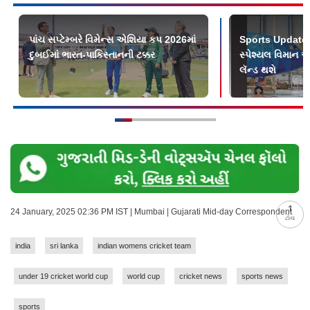
પાંચ સપ્ટેમ્બરે વિમેન્સ એશિયા કપ 2026માં
Sports Update :
દુબઈમાં ભારત-પાકિસ્તાનની ટક્કર
સ્પેશ્યલ વિમાન ઑ
લૅન્ડ થશે
24 January, 2025 02:36 PM IST | Mumbai | Gujarati Mid-day Correspondent
ટોચ
india
sri lanka
indian womens cricket team
under 19 cricket world cup
world cup
cricket news
sports news
sports