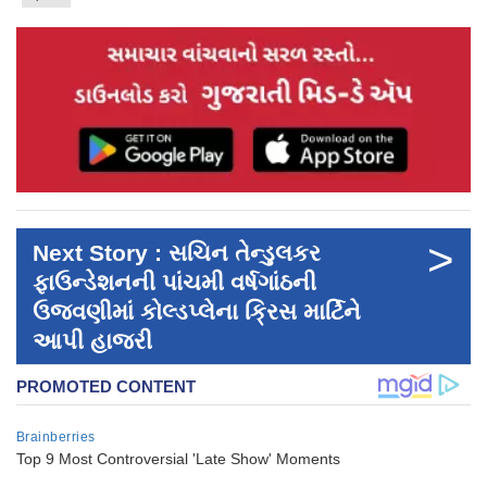
>
Next Story : સચિન તેન્ડુલકર
ફાઉન્ડેશનની પાંચમી વર્ષગાંઠની
ઉજવણીમાં કોલ્ડપ્લેના ક્રિસ માર્ટિને
આપી હાજરી