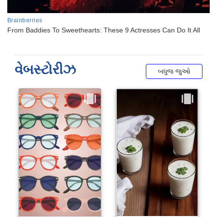
વેબસ્ટોરીઝ
બધુજ જુઓ