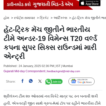
હોમ
>
સ્પોર્ટ્સ સમાચાર
>
ક્રિકેટ
>
આર્ટિકલ્સ
>
હૅટ-ટ્રિક મૅચ જીતીને ભાર
હૅટ-ટ્રિક મૅચ જીતીને ભારતીય
ટીમે અન્ડર-19 વિમેન્સ T20 વર્લ્ડ
કપના સુપર સિક્સ રાઉન્ડમાં મારી
એન્ટ્રી
Published : 24 January, 2025 02:36 PM | IST | Mumbai
Gujarati Mid-day Correspondent
| feedbackgmd@mid-day.com
Share:
Follow Us
શ્રીલંકન ટીમ ૨૦ ઓવરમાં નવ વિકેટે માત્ર ૫૮ રન બનાવી શકી
હતી. એકતરફી જીત સાથે ગ્રુપ-Aમાં ટૉપ પર રહીને ભારતીય ટીમે