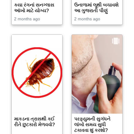
કયા રંગનાં સનગ્લાસ
ઉનાળામાં લૂથી બચાવશે
આંખો માટે યોગ્ય?
આ ગુજરાતી પીણું
2 months ago
2 months ago
માકડના ત્રાસથી કઈ
પરફ્યુમની સુગંધને
રીતે છુટકારો મેળવવો?
લાંબો સમય સુધી
ટકાવવા શું કરશો?