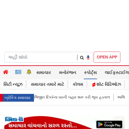
|
OPEN APP
સમાચાર
મનોરંજન
સ્પોર્ટ્સ
લાઈફસ્ટાઈલ
સિટી ન્યૂઝ
સમાચાર તમારે માટે
કૉલમ
શૉટ વિડિઓઝ
કેના ઘરની બહાર શરૂ કરી ભૂખ હડતાળ
અભિજીત દિપકેએ CJPની નવી નીતિ જાહેર 
બ્રેકિંગ સમાચાર