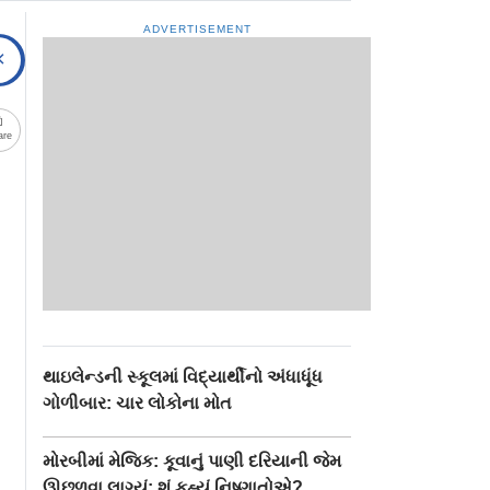
ADVERTISEMENT
are
થાઇલેન્ડની સ્કૂલમાં વિદ્યાર્થીનો અંધાધૂંધ
ગોળીબાર: ચાર લોકોના મોત
મોરબીમાં મેજિક: કૂવાનું પાણી દરિયાની જેમ
ઊછળવા લાગ્યું: શું કહ્યું નિષ્ણાતોએ?