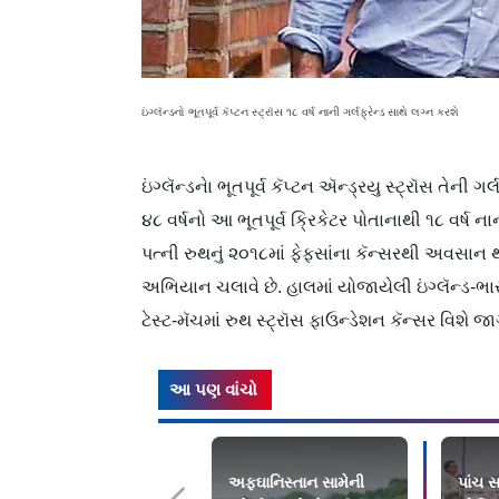
ઇંગ્લૅન્ડનો ભૂતપૂર્વ કૅપ્ટન સ્ટ્રૉસ ૧૮ વર્ષ નાની ગર્લફ્રેન્ડ સાથે લગ્ન કરશે
ઇંગ્લૅન્ડનાે ભૂતપૂર્વ કૅપ્ટન ઍન્ડ્ર‌યુ સ્ટ્રૉસ તેની
૪૮ વર્ષનો આ ભૂતપૂર્વ ક્રિકેટર પોતાનાથી ૧૮ વર્ષ ના
પત્ની રુથનું ૨૦૧૮માં ફેફસાંના કૅન્સરથી અવસાન થયુ
અભિયાન ચલાવે છે. હાલમાં યોજાયેલી ઇંગ્લૅન્ડ-ભારત
ટેસ્ટ-મૅચમાં રુથ સ્ટ્રૉસ ફાઉન્ડેશન કૅન્સર વિશે જ
આ પણ વાંચો
અફઘાનિસ્તાન સામેની
પાંચ સપ