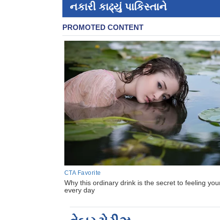
નકારી કાઢ્યું પાકિસ્તાને