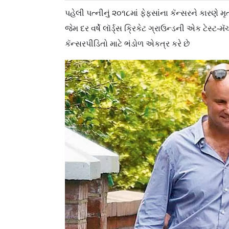
પહેલી પત્નીનું ૨૦૧૮માં ફેફસાંના કૅન્સરને કારણે મૃત
જેમ દર વર્ષે લૉર્ડ્સ ક્રિકેટ ગ્રાઉન્ડની એક ટેસ્ટ-મ
કૅન્સરપીડિતો માટે ભંડોળ એકત્ર કરે છે