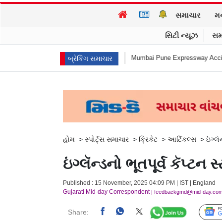
સમાચાર
મ
સિટી ન્યૂઝ
સમ
 આત્મહત્યા કરી
Mumbai Pune Expressway Accident : એ... ધડામ! મિસિંગ લિન્
બ્રેકિંગ સમાચાર
હોમ
>
સ્પોર્ટ્સ સમાચાર
>
ક્રિકેટ
>
આર્ટિકલ્સ
>
ઇંગ્લ
ઇંગ્લૅન્ડનો ભૂતપૂર્વ કૅપ્ટન 
Published : 15 November, 2025 04:09 PM | IST | England
Gujarati Mid-day Correspondent
| feedbackgmd@mid-day.co
Share: