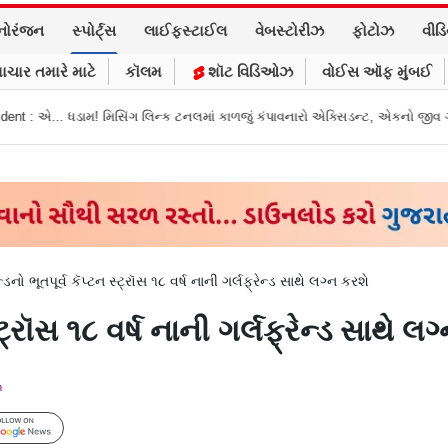
નોરંજન
સ્પોર્ટ્સ
લાઈફસ્ટાઈલ
વેબસ્ટોરીઝ
ફોટોઝ
વીડ
ાચાર તમારે માટે
કૉલમ
શૉટ વિડિઓઝ
વોઈસ ઑફ મુંબઈ
ક ટનલમાં કાળજું કંપાવનારો એક્સિડન્ટ, એકનો જીવ ગયો
Gujarat News: મોરબીમા
ૅન્ડનો ભૂતપૂર્વ કૅપ્ટન સ્ટ્રૉસ ૧૮ વર્ષ નાની ગર્લફ્રેન્ડ સાથે લગ્ન કરશે
સ્ટ્રૉસ ૧૮ વર્ષ નાની ગર્લફ્રેન્ડ સાથે લ
m
Follow Us