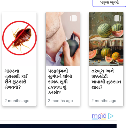
બધુજ જુઓ
માકડના
પરફ્યુમની
તરબૂચ અને
ત્રાસથી કઈ
સુગંધને લાંબો
શક્કરટેટી
રીતે છુટકારો
સમય સુધી
ખાવાથી નુકસાન
મેળવવો?
ટકાવવા શું
થાય?
કરશો?
2 months ago
2 months ago
2 months ago