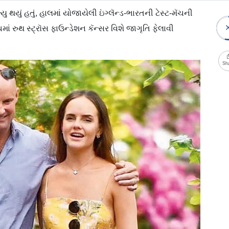
્યુ થયું હતું, હાલમાં યોજાયેલી ઇંગ્લૅન્ડ-ભારતની ટેસ્ટ-મૅચની
ૅચમાં રુથ સ્ટ્રૉસ ફાઉન્ડેશન કૅન્સર વિશે જાગૃતિ ફેલાવી
Sh