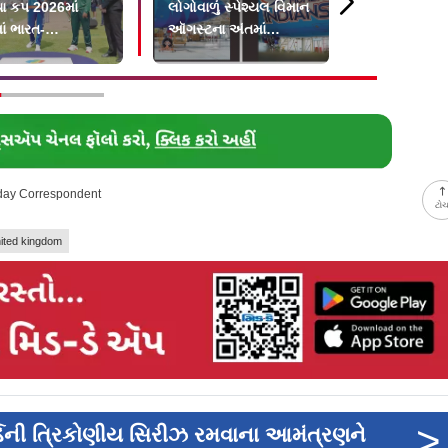
 કપ 2026માં
લોગોવાળું સ્પેશ્યલ વિમાન
વન T20 બૅટ
ાં ભારત-
ઑગસ્ટના અંતમાં
તાનની ટક્કર
મુંબઈમાં લૅન્ડ થશે
-day Correspondent
ટો
ited kingdom
>
ોર્ડની ત્રિકોણીય સિરીઝ રમવાના આમંત્રણને