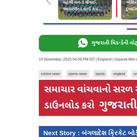
પહેલી વન-ડે ધોવાઈ,
એશિયા
આયરલૅન્ડ વર્લ્ડ કપ
દુબઈમ
ક્વૉલિફાયરમાં
પાકિસ્
15 November, 2025 04:09 PM IST | England | Gujarati Mid
cricket news
sports news
sports
england
un
Next Story : બંગલાદેશ ક્રિકેટ બ