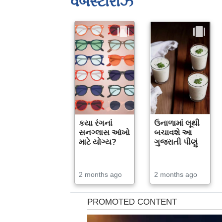
વેબસ્ટોરીઝ
કયા રંગનાં
ઉનાળામાં લૂથી
સનગ્લાસ આંખો
બચાવશે આ
માટે યોગ્ય?
ગુજરાતી પીણું
2 months ago
2 months ago