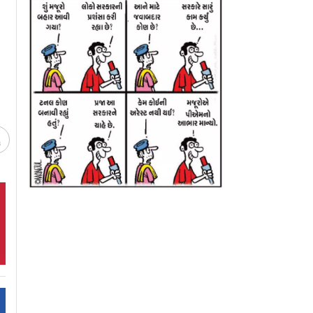
ર
ટેસ્ટ પ્રદર્શન પર રહાણેનું
પડકારનો સામનો ક
નિવેદન
આજથી વૉર્મ-અપ 
રમશે ટીમ ઇન્ડિયા
ચ