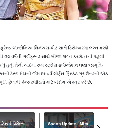
 ગર્લફ્રેન્ડ ઍન્ટોનિયા લિનૅયસ-પીટ સાથે ડિસેમ્બરમાં લગ્ન કરશે.
ની ૩૦ વર્ષની ગર્લફ્રેન્ડ સાથે બીજાં લગ્ન કરશે. તેની પહેલી
ં હતું. તેની યાદમાં રુથ સ્ટ્રૉસ ફાઉન્ડેશન ઘણાં જાગૃતિ-
ની ટેસ્ટ-મૅચની જેમ દર વર્ષે લૉર્ડ્સ ક્રિકેટ ગ્રાઉન્ડની એક
ાગૃતિ ફેલાવી કૅન્સરપીડિતો માટે ભંડોળ એકત્ર કરે છે.
્ટેમ્બરે વિમેન્સ
Sports Update : MIના
જૉસ બટલર બ