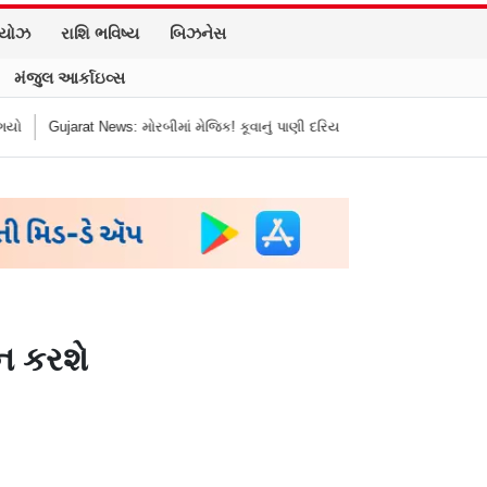
િયોઝ
રાશિ ભવિષ્ય
બિઝનેસ
મંજુલ આર્કાઇવ્સ
ં મેજિક! કૂવાનું પાણી દરિયાનાં મોજાંની જેમ ઊછળવા લાગ્યું, શું કહે છે નિષ્ણાતો?
ગ્ન કરશે