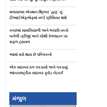
મલયાલમ એક્શન થ્રિલર `હાફ` નું
ટીઆઈએફએફમાં વર્લ્ડ પ્રીમિયર થશે
કચ્છમાં સામખિયાળી અને ભચાઉ વચ્ચે
બનેલી ત્રીજી અને ચોથી રેલલાઇન પર
સફળ ટ્રાયલ
આમાં મરો થાય છે પબ્લિકનો
એક સાઇબર ઠગ પકડાયો અને પકડાયું
આંતરરાષ્ટ્રીય સાઇબર ફ્રૉડ નેટવર્ક
મંજુલ
ન્યો નંબર
છેલ્લાં બે વર્ષના ખરાબ
શ્રીલંકામાં સ્પિન-