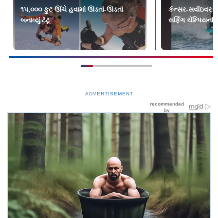
૧૫,૦૦૦ ફુટ ઊંચે હવામાં ઊડતાં-ઊડતાં
કૅન્સર-સર્વાઇવર ડ
બનાવ્યું ટૅટૂ
સર્ફિંગ ચૅમ્પિયનશ
ADVERTISEMENT