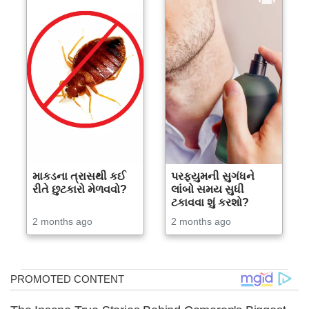
માકડના ત્રાસથી કઈ
પરફ્યુમની સુગંધને
રીતે છુટકારો મેળવવો?
લાંબો સમય સુધી
ટકાવવા શું કરશો?
2 months ago
2 months ago