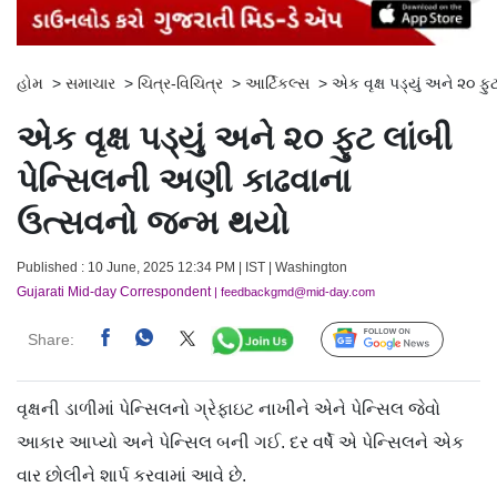
હોમ
>
સમાચાર
>
ચિત્ર-વિચિત્ર
>
આર્ટિકલ્સ
>
એક વૃક્ષ પડ્યું અને ૨૦ 
એક વૃક્ષ પડ્યું અને ૨૦ ફુટ લાંબી
પેન્સિલની અણી કાઢવાના
ઉત્સવનો જન્મ થયો
Published : 10 June, 2025 12:34 PM | IST | Washington
Gujarati Mid-day Correspondent
| feedbackgmd@mid-day.com
Share:
Follow Us
વૃક્ષની ડાળીમાં પેન્સિલનો ગ્રેફાઇટ નાખીને એને પેન્સિલ જેવો
આકાર આપ્યો અને પેન્સિલ બની ગઈ. દર વર્ષે એ પેન્સિલને એક
વાર છોલીને શાર્પ કરવામાં આવે છે.