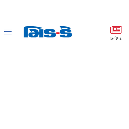
ઇ-પેપર