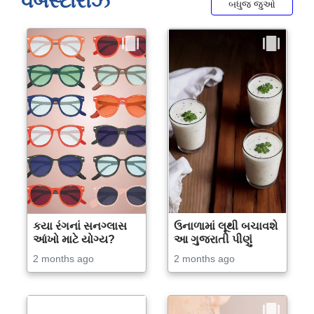
વેબસ્ટોરીઝ
બધુજ જુઓ
કયા રંગનાં સનગ્લાસ
ઉનાળામાં લૂથી બચાવશે
આંખો માટે યોગ્ય?
આ ગુજરાતી પીણું
2 months ago
2 months ago