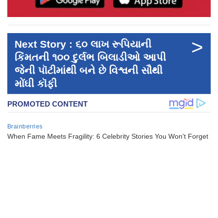
>
Next Story : ૬૦ લાખ રૂપિયાની
કિંમતની ૧૦૦ દુર્લભ બિલાડીઓ આપી
જેની પૉટીમાંથી બને છે વિશ્વની સૌથી
મોંઘી કૉફી