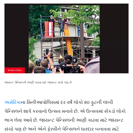
અજબગજબ
જાયન્ટ પેન્સિલની અણી કાઢવા માટે જાયન્ટ સંચો પણ છે
અમેરિકા
ના મિનીઆપોલિસમાં દર વર્ષે લોકો ૨૦ ફુટની લાંબી
પેન્સિલને શાર્પ કરવાનો ઉત્સવ મનાવે છે. એ ઉત્સવમાં સેંકડો લોકો
ભાગ લેવા આવે છે. જાયન્ટ પેન્સિલની અણી કાઢવા માટે જાયન્ટ
સંચો પણ છે અને એને ફેરવીને પેન્સિલને ધારદાર બનાવવા માટે