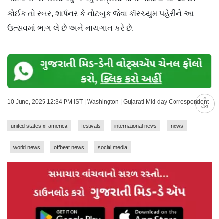
કોઈક તો રબર, શાર્પનર કે નોટબુક જેવા કૉસ્ચ્યુમ પહેરીને આ
ઉત્સવમાં ભાગ લે છે અને નાચગાન કરે છે.
10 June, 2025 12:34 PM IST | Washington | Gujarati Mid-day Correspondent
ટોચ
united states of america
festivals
international news
news
world news
offbeat news
social media