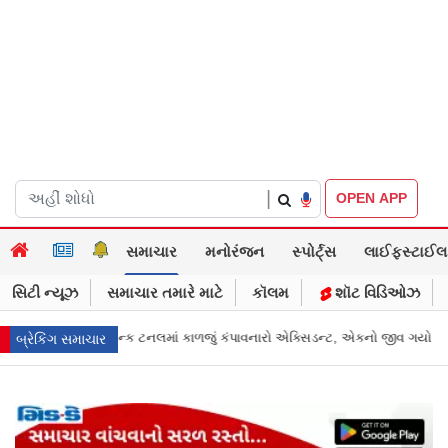
|
OPEN APP
સમાચાર
મનોરંજન
સ્પોર્ટ્સ
લાઈફસ્ટાઈલ
સિટી ન્યૂઝ
સમાચાર તમારે માટે
કૉલમ
શૉટ વિડિઓઝ
ો એક્સિડન્ટ, એકનો જીવ ગયો
Gujarat News: મોરબીમાં મેજિક! કૂવાનું પાણી દરિયાન
બ્રેકિંગ સમાચાર