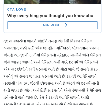
વૃક્ષના કપાયેલા ભાગને જોઈને તેમણે એમાંથી વિશાળ પેન્સિલ
બનાવવાનું નક્કી કર્યું. એક જાણીતા મૂર્તિકારને બોલાવવામાં આવ્યા,
જેમણે આ વૃક્ષની ડાળીમાં પેન્સિલનો ગ્રેફાઇટ નાખીને એને પેન્સિલ
જેવો આકાર આપ્યો અને પેન્સિલ બની ગઈ. દર વર્ષે એ પેન્સિલને
એક વાર છોલીને શાર્પ કરવામાં આવે છે. મોટા ભાગે જે સમયે તોફાન
આવેલું એ સમય જ પસંદ કરવામાં આવે છે. દર વર્ષે આ પેન્સિલને
ત્રણથી પાંચ ઇંચ જેટલી છોલવામાં આવે છે એટલે એ દર વર્ષે નાની
થતી જાય છે. જૉન અને હિંગિસ દંપતીને એનો રંજ નથી કે પેન્સિલ
હવે નાની થતી જાય છે, કેમ કે દર વર્ષે આ પેન્સિલની અણી
કાઢવાની પરંપરામાં વધુ ને વધુ માત્રામાં લોકો જોડાવા લાગ્યા છે.