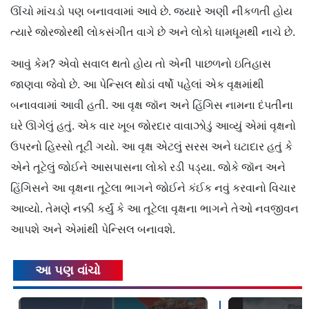
ઊંચો માંચડો પણ બનાવવામાં આવે છે. જ્યારે અણી નીકળતી હોય
ત્યારે જોરજોરથી લોકસંગીત વાગે છે અને લોકો ધામધૂમથી નાચે છે.
આવું કેમ? એવો સવાલ થતો હોય તો એની પાછળનો ઇતિહાસ
જાણવા જેવો છે. આ પેન્સિલ થોડાં વર્ષો પહેલાં એક વૃક્ષમાંથી
બનાવવામાં આવી હતી. આ વૃક્ષ જૉન અને હિંગિસ નામના દંપતીના
ઘરે ઊગેલું હતું. એક વાર ખૂબ જોરદાર વાવાઝોડું આવ્યું એમાં વૃક્ષનો
ઉપરનો હિસ્સો તૂટી ગયો. આ વૃક્ષ એટલું સરસ અને ઘટાદાર હતું કે
એને તૂટેલું જોઈને આસપાસના લોકો રડી પડ્યા. જોકે જૉન અને
હિંગિસને આ વૃક્ષના તૂટેલા ભાગને જોઈને કંઈક નવું કરવાનો વિચાર
આવ્યો. તેમણે નક્કી કર્યું કે આ તૂટેલા વૃક્ષના ભાગને તેઓ નવજીવન
આપશે અને એમાંથી પેન્સિલ બનાવશે.
આ પણ વાંચો