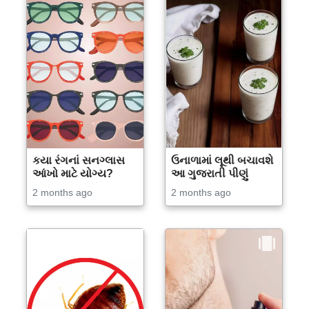
કયા રંગનાં સનગ્લાસ
ઉનાળામાં લૂથી બચાવશે
આંખો માટે યોગ્ય?
આ ગુજરાતી પીણું
2 months ago
2 months ago