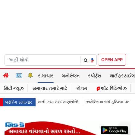
|
OPEN APP
સમાચાર
મનોરંજન
સ્પોર્ટ્સ
લાઈફસ્ટાઈલ
સિટી ન્યૂઝ
સમાચાર તમારે માટે
કૉલમ
શૉટ વિડિઓઝ
માની ગયા મરદ માણસોને!
અમેરિકામાં બર્થ ટૂરિઝમ પર પ્રતિબંધ મૂક્યો ડોનલ્ડ ટ્રમ
બ્રેકિંગ સમાચાર