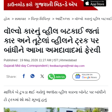
હોમ
>
સમાચાર
>
ચિત્ર-વિચિત્ર
>
આર્ટિકલ્સ
>
વૉલ્વો કારનું વ્હીલ બટકા
વૉલ્વો કારનું વ્હીલ બટકાઈ જતાં
કાર અને તૂટેલાં વ્હીલને ટ્રક પર
બાંધીને આખા અમદાવાદમાં ફેરવી
Published : 19 May, 2026 11:27 AM | IST | Ahmedabad
Gujarati Mid-day Correspondent
| feedbackgmd@mid-day.com
Share:
Follow Us
માલિકે બે ટુકડા થઈ ગયેલું અલૉય વ્હીલ કારના બૉનેટ પર બાંધીને
ટો ટ્રકમાં શો માટે મૂક્યું હતું