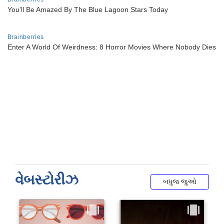
વેબસ્ટોરીઝ
બધુજ જુઓ