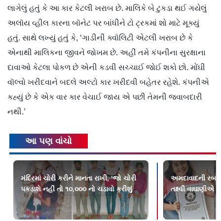
લાગેલું હતું કે આ કાર કેટલી ખરાબ છે. માલિકે બે ટુકડા થઈ ગયેલું
અલૉય વ્હીલ કારના બૉનેટ પર બાંધીને ટો ટ્રકમાં શો માટે મૂક્યું
હતું. સાથે લખ્યું હતું કે, ‘ગાડીની ક્વૉલિટી એટલી ખરાબ છે કે
એનાથી માલિકના જીવને જોખમ છે. અહીં તમે કંપનીના સુરક્ષાના
દાવાઓ કેટલા પોકળ છે એની કડવી સચ્ચાઈ જોઈ શકો છો. મોંઘી
વૉલ્વો ખરીદવાને બદલે અલ્ટો કાર ખરીદવી બહેતર રહેશે. કંપનીએ
કહ્યું છે કે એક વાર કાર વેચાઈ જાય એ પછી તેમની જવાબદારી
નથી.’
આ પણ વાંચો
મંદિરમાં ચોરી કરીને માનતા રાખી, ‘જો ચોરી
અમદાવાદની રબર ડૉ
પકડાશે નહીં તો ૧૦,૦૦૦ નો ચડાવો કરીશું
તક્ષ્વી વાઘાણીએ બન