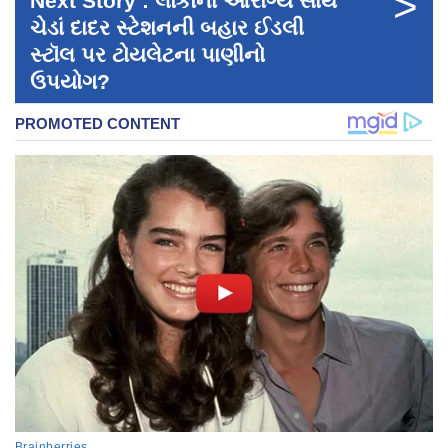
>
Next Story : લોકોના આરોગ્ય સાથે
ચેડાં દાદર સ્ટેશનની બહાર ઈડલી
સ્ટૉલ પર ટોયલેટના પાણીનો
ઉપયોગ?