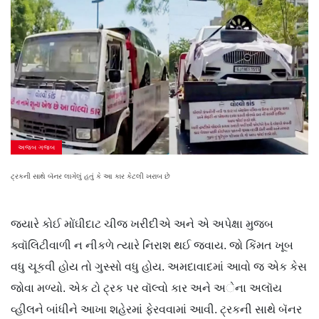
અજબ ગજબ
ટ્રકની સાથે બૅનર લાગેલું હતું કે આ કાર કેટલી ખરાબ છે
જ્યારે કોઈ મોંઘીદાટ ચીજ ખરીદીએ અને એ અપેક્ષા મુજબ
ક્વૉલિટીવાળી ન નીકળે ત્યારે નિરાશ થઈ જવાય. જો કિંમત ખૂબ
વધુ ચૂકવી હોય તો ગુસ્સો વધુ હોય. અમદાવાદમાં આવો જ એક કેસ
જોવા મળ્યો. એક ટો ટ્રક પર વૉલ્વો કાર અને અેના અલૉય
વ્હીલને બાંધીને આખા શહેરમાં ફેરવવામાં આવી. ટ્રકની સાથે બૅનર