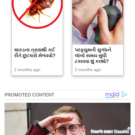
માકડના ત્રાસથી કઈ
પરફ્યુમની સુગંધને
રીતે છુટકારો મેળવવો?
લાંબો સમય સુધી
ટકાવવા શું કરશો?
2 months ago
2 months ago