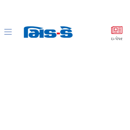
ઇ-પેપર