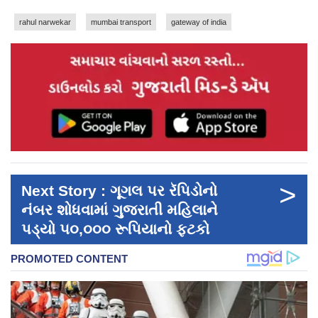
rahul narwekar
mumbai transport
gateway of india
>
Next Story : ગૂગલ પર રૅપિડોનો
નંબર શોધવામાં ગુજરાતી મહિલાને
પડ્યો ૫૦,૦૦૦ રૂપિયાનો ફટકો