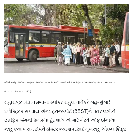
ગેટવે ઑફ ઇન્ડિયા નજીક આવેલાં બે બસ-સ્ટૉપમાંથી એડોમ સ્ટ્રીટ પર આવેલું એક બસ-સ્ટૉપ.
(તસવીર:આશિષ રાજે )
મહારાષ્ટ્ર વિધાનસભાના સ્પીકર રાહુલ નાર્વેકરે બૃહન્મુંબઈ
ઇલેક્ટ્રિક સપ્લાય ઍન્ડ ટ્રાન્સપોર્ટ (BEST)ને પત્ર લખીને
ટ્રાફિક જૅમની સમસ્યા દૂર થાય એ માટે ગેટવે ઑફ ઇન્ડિયા
નજીકના બસ-સ્ટૉપને ડૉક્ટર શ્યામાપ્રસાદ મુખરજી ચોકમાં શિફ્ટ