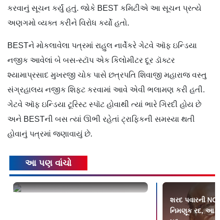
કરવાનું સૂચન કર્યું હતું. જોકે BEST કમિટીએ આ સૂચન પ્રત્યે
અણગમો વ્યક્ત કરીને વિરોધ કર્યો હતો.
BESTને મોકલાવેલા પત્રમાં રાહુલ નાર્વેકરે ગેટવે ઑફ ઇન્ડિયા
નજીક આવેલાં બે બસ-સ્ટૉપ એક કિલોમીટર દૂર ડૉક્ટર
શ્યામાપ્રસાદ મુખરજી ચોક પાસે છત્રપતિ શિવાજી મહારાજ વસ્તુ
સંગ્રહાલય નજીક શિફ્ટ કરવામાં આવે એવી ભલામણ કરી હતી.
ગેટવે ઑફ ઇન્ડિયા ટૂરિસ્ટ સ્પૉટ હોવાથી ત્યાં ભારે ગિરદી હોય છે
અને BESTની બસ ત્યાં ઊભી રહેતાં ટ્રાફિકની સમસ્યા થતી
હોવાનું પત્રમાં જણાવાયું છે.
આ પણ વાંચો
મહારાષ્ટ્રમાં નકલી પનીર પર એક વર્ષનો
શરદ પવારની NCP
પ્રતિબંધ
નિમણૂક રદ, આ બે