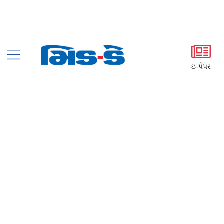
ઇ-પેપર