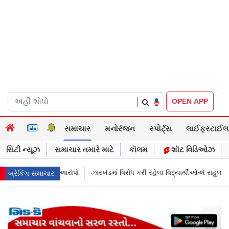
|
OPEN APP
સમાચાર
મનોરંજન
સ્પોર્ટ્સ
લાઈફસ્ટાઈલ
સિટી ન્યૂઝ
સમાચાર તમારે માટે
કૉલમ
શૉટ વિડિઓઝ
ી રહેલા વિદ્યાર્થીઓએ રાહુલ ગાંધીને કહ્યું "હબીબી, કમ ટુ રાંચી"
Digitally You
બ્રેકિંગ સમાચાર