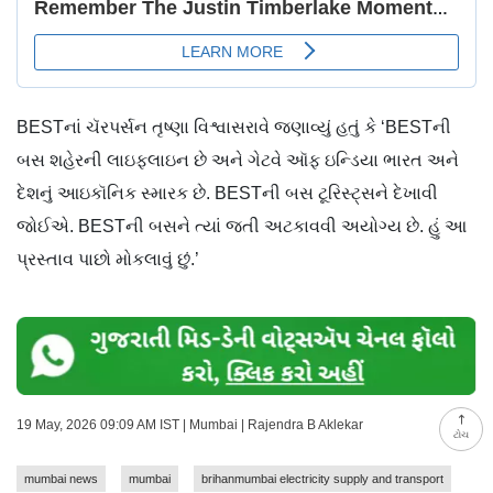
BESTનાં ચૅરપર્સન તૃષ્ણા વિશ્વાસરાવે જણાવ્યું હતું કે ‘BESTની
બસ શહેરની લાઇફલાઇન છે અને ગેટવે ઑફ ઇન્ડિયા ભારત અને
દેશનું આઇકૉનિક સ્મારક છે. BESTની બસ ટૂરિસ્ટ્સને દેખાવી
જોઈએ. ‍BESTની બસને ત્યાં જતી અટકાવવી અયોગ્ય છે. હું આ
પ્રસ્તાવ પાછો મોકલાવું છું.’
19 May, 2026 09:09 AM IST | Mumbai | Rajendra B Aklekar
ટોચ
mumbai news
mumbai
brihanmumbai electricity supply and transport