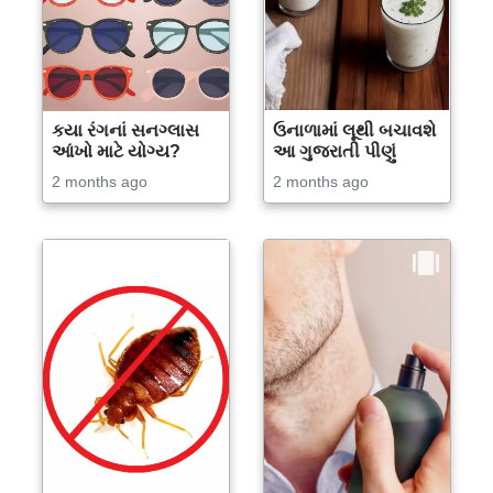
કયા રંગનાં સનગ્લાસ
ઉનાળામાં લૂથી બચાવશે
આંખો માટે યોગ્ય?
આ ગુજરાતી પીણું
2 months ago
2 months ago