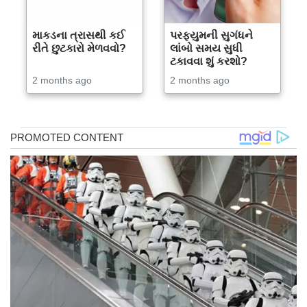
માકડના ત્રાસથી કઈ
પરફ્યુમની સુગંધને
રીતે છુટકારો મેળવવો?
લાંબો સમય સુધી
ટકાવવા શું કરશો?
2 months ago
2 months ago