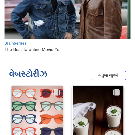
વેબસ્ટોરીઝ
બધુજ જુઓ