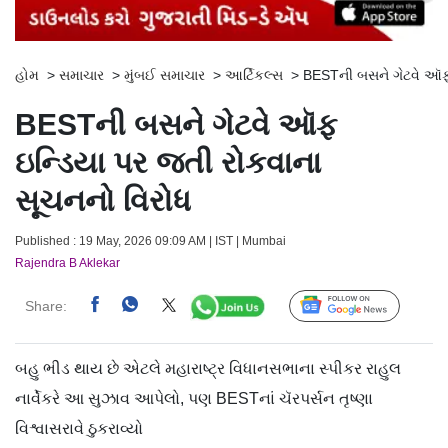
હોમ
>
સમાચાર
>
મુંબઈ સમાચાર
>
આર્ટિકલ્સ
>
BESTની બસને ગેટવે ઑફ 
BESTની બસને ગેટવે ઑફ
ઇન્ડિયા પર જતી રોકવાના
સૂચનનો વિરોધ
Published : 19 May, 2026 09:09 AM | IST | Mumbai
Rajendra B Aklekar
Share:
Follow Us
બહુ ભીડ થાય છે એટલે મહારાષ્ટ્ર વિધાનસભાના સ્પીકર રાહુલ
નાર્વેકરે આ સુઝાવ આપેલો, પણ BESTનાં ચૅરપર્સન તૃષ્ણા
વિશ્વાસરાવે ઠુકરાવ્યો