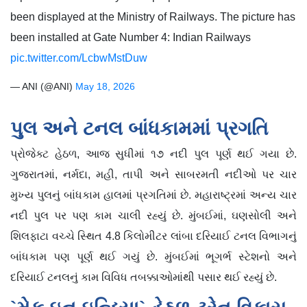
been displayed at the Ministry of Railways. The picture has
been installed at Gate Number 4: Indian Railways
pic.twitter.com/LcbwMstDuw
— ANI (@ANI)
May 18, 2026
પુલ અને ટનલ બાંધકામમાં પ્રગતિ
પ્રોજેક્ટ હેઠળ, આજ સુધીમાં ૧૭ નદી પુલ પૂર્ણ થઈ ગયા છે.
ગુજરાતમાં, નર્મદા, મહી, તાપી અને સાબરમતી નદીઓ પર ચાર
મુખ્ય પુલનું બાંધકામ હાલમાં પ્રગતિમાં છે. મહારાષ્ટ્રમાં અન્ય ચાર
નદી પુલ પર પણ કામ ચાલી રહ્યું છે. મુંબઈમાં, ઘણસોલી અને
શિલફાટા વચ્ચે સ્થિત 4.8 કિલોમીટર લાંબા દરિયાઈ ટનલ વિભાગનું
બાંધકામ પણ પૂર્ણ થઈ ગયું છે. મુંબઈમાં ભૂગર્ભ સ્ટેશનો અને
દરિયાઈ ટનલનું કામ વિવિધ તબક્કાઓમાંથી પસાર થઈ રહ્યું છે.