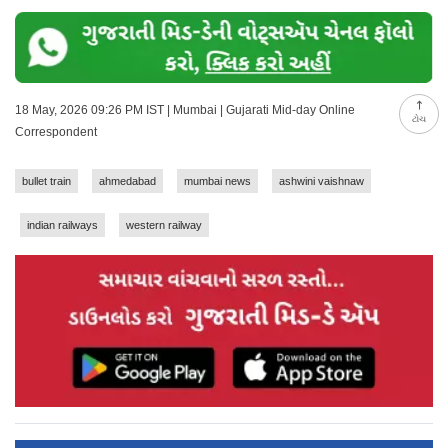
18 May, 2026 09:26 PM IST | Mumbai | Gujarati Mid-day Online
ટોચ
Correspondent
bullet train
ahmedabad
mumbai news
ashwini vaishnaw
indian railways
western railway