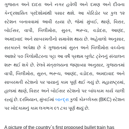
ગુજરાત અને દાદરા અને નગર હવેલી અને દમણ અને દીવના
કેન્દ્રશાસિત પ્રદેશોમાંથી પસાર થશે. આ કોરિડોર પર કુલ ૧૨
સ્ટેશન બનાવવામાં આવી રહ્યા છે, જેમાં મુંબઈ, થાણે, વિરાર,
બોઈસર, વાપી, બિલીમોરા, સુરત, ભરૂચ, વડોદરા, આણંદ,
અમદાવાદ અને સાબરમતીનો સમાવેશ થાય છે. અહેવાલો અનુસાર,
સરકારને અપેક્ષા છે કે ગુજરાતમાં સુરત અને બિલીમોરા વચ્ચેના
આશરે ૫૦ કિલોમીટરના પટ્ટા આ વર્ષે પ્રથમ બુલેટ ટ્રેનનું સંચાલન
શરૂ થઈ શકે છે. રેલવે મંત્રાલયના જણાવ્યા અનુસાર, ગુજરાતમાં
વાપી, બિલીમોરા, સુરત, ભરૂચ, આણંદ, વડોદરા, અમદાવાદ અને
સાબરમતી સ્ટેશનો પર પાયાનું કામ પૂર્ણ થઈ ગયું છે. મહારાષ્ટ્રમાં,
હાલમાં થાણે, વિરાર અને બોઈસર સ્ટેશનો પર બાંધકામ કાર્ય ચાલી
રહ્યું છે. દરમિયાન, મુંબઈમાં
બાન્દ્રા
કુર્લા કોમ્પ્લેક્સ (BKC) સ્ટેશન
પર ખોદકામનું કામ લગભગ ૯૧ ટકા પૂર્ણ થયું છે.
A picture of the country`s first proposed bullet train has