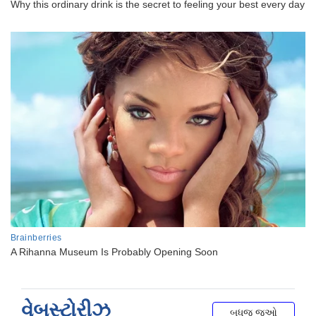
વેબસ્ટોરીઝ
બધુજ જુઓ