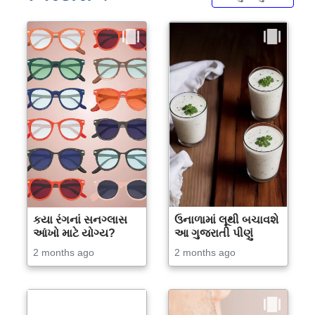
કયા રંગનાં સનગ્લાસ
ઉનાળામાં લૂથી બચાવશે
આંખો માટે યોગ્ય?
આ ગુજરાતી પીણું
2 months ago
2 months ago