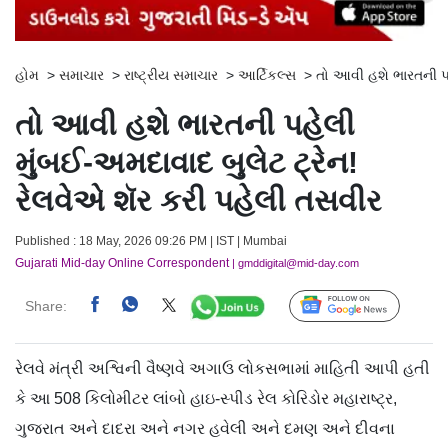
હોમ
>
સમાચાર
>
રાષ્ટ્રીય સમાચાર
>
આર્ટિકલ્સ
>
તો આવી હશે ભારતની પહ
તો આવી હશે ભારતની પહેલી
મુંબઈ-અમદાવાદ બુલેટ ટ્રેન!
રેલવેએ શૅર કરી પહેલી તસવીર
Published : 18 May, 2026 09:26 PM | IST | Mumbai
Gujarati Mid-day Online Correspondent
| gmddigital@mid-day.com
Share:
Follow Us
રેલવે મંત્રી અશ્વિની વૈષ્ણવે અગાઉ લોકસભામાં માહિતી આપી હતી
કે આ 508 કિલોમીટર લાંબો હાઇ-સ્પીડ રેલ કોરિડોર મહારાષ્ટ્ર,
ગુજરાત અને દાદરા અને નગર હવેલી અને દમણ અને દીવના