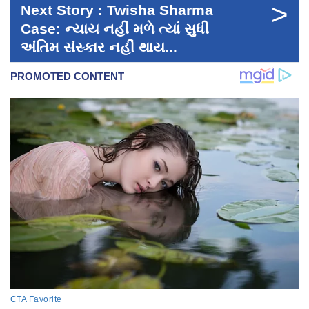
>
Next Story : Twisha Sharma
Case: ન્યાય નહીં મળે ત્યાં સુધી
અંતિમ સંસ્કાર નહીં થાય...