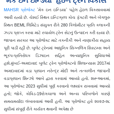
`મેક ઇન ઇન્ડિયા` હેઠળ ટ્રેન વિકાસ
MAHSR પ્રોજેક્ટ
`મેક ઇન ઇન્ડિયા` પહેલ હેઠળ વિકસાવવામાં
આવી રહ્યો છે. ચેન્નઈ સ્થિત ઇન્ટિગ્રલ કોચ ફૅક્ટરી અને બૅંગલુરુ
સ્થિત BEML લિમિટેડ સંયુક્ત રીતે 280 કિલોમીટર પ્રતિ કલાકની
ઝડપ પ્રાપ્ત કરવા માટે રચાયેલ ટ્રેન સેટનું ઉત્પાદન કરી રહ્યા છે.
જાપાન સરકાર આ પ્રોજેક્ટ માટે તકનીકી અને નાણાકીય સહાય
પૂરી પાડી રહી છે. બુલેટ ટ્રેનમાં આધુનિક સિગ્નલિંગ સિસ્ટમ્સ અને
ભૂકંપ-પ્રતિરોધક ડિઝાઇન સહિત અત્યાધુનિક સુવિધાઓ
હશે.મુંબઈ-અમદાવાદ બુલેટ ટ્રેન પ્રોજેક્ટનો શિલાન્યાસ 2017માં
અમદાવાદમાં વડા પ્રધાન નરેન્દ્ર મોદી અને તત્કાલીન જાપાની
વડાપ્રધાન શિન્ઝો આબે દ્વારા કરવામાં આવ્યો હતો. શરૂઆતમાં,
આ પ્રોજેક્ટ 2023 સુધીમાં પૂર્ણ કરવાનો લક્ષ્યાંક રાખવામાં આવ્યો
હતો; જોકે, કોવિડ-19રોગચાળા અને અન્ય પરિબળોને કારણે
સમયમર્યાદા લંબાવવામાં આવી હતી. આ પ્રોજેક્ટ હવે ૨૦૨૭-૨૮
સુધીમાં સંપૂર્ણ રીતે કાર્યરત થવાની અપેક્ષા છે