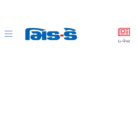
ઇ-પેપર