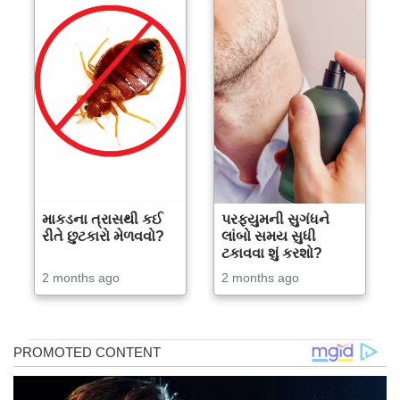
માકડના ત્રાસથી કઈ
પરફ્યુમની સુગંધને
રીતે છુટકારો મેળવવો?
લાંબો સમય સુધી
ટકાવવા શું કરશો?
2 months ago
2 months ago