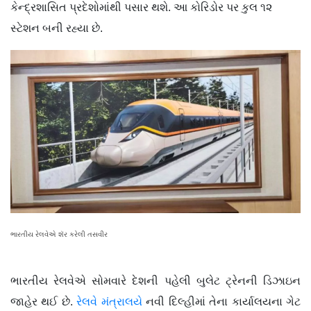
કેન્દ્રશાસિત પ્રદેશોમાંથી પસાર થશે. આ કોરિડોર પર કુલ ૧૨
સ્ટેશન બની રહ્યા છે.
ભારતીય રેલવેએ શૅર કરેલી તસવીર
ભારતીય રેલવેએ સોમવારે દેશની પહેલી બુલેટ ટ્રેનની ડિઝાઇન
જાહેર થઈ છે.
રેલવે મંત્રાલયે
નવી દિલ્હીમાં તેના કાર્યાલયના ગેટ