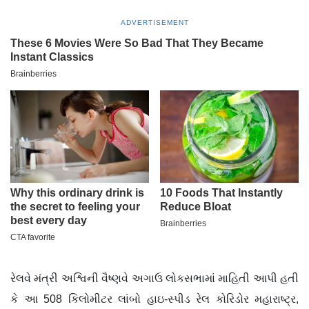
ADVERTISEMENT
રેલવે મંત્રી અશ્વિની વૈષ્ણવે અગાઉ લોકસભામાં માહિતી આપી હતી
કે આ 508 કિલોમીટર લાંબો હાઇ-સ્પીડ રેલ કોરિડોર મહારાષ્ટ્ર,