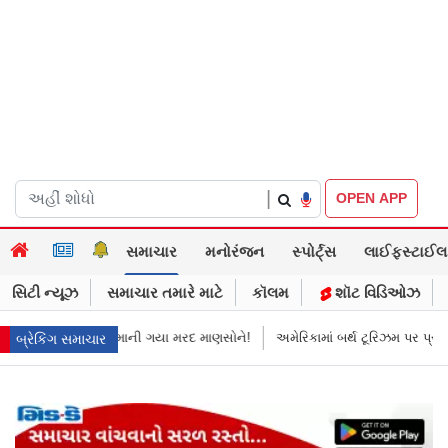
|
OPEN APP
સમાચાર
મનોરંજન
સ્પોર્ટ્સ
લાઈફસ્ટાઈલ
સિટી ન્યૂઝ
સમાચાર તમારે માટે
કૉલમ
શૉટ વિડિઓઝ
માની ગયા મરદ માણસોને!
અમેરિકામાં બર્થ ટૂરિઝમ પર પ્રતિબંધ મૂક્યો ડોનલ્ડ ટ્રમ
બ્રેકિંગ સમાચાર