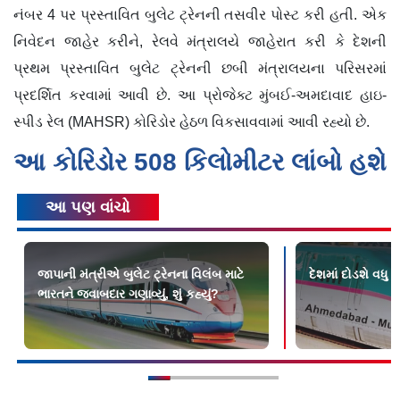
નંબર 4 પર પ્રસ્તાવિત બુલેટ ટ્રેનની તસવીર પોસ્ટ કરી હતી. એક
નિવેદન જાહેર કરીને, રેલવે મંત્રાલયે જાહેરાત કરી કે દેશની
પ્રથમ પ્રસ્તાવિત બુલેટ ટ્રેનની છબી મંત્રાલયના પરિસરમાં
પ્રદર્શિત કરવામાં આવી છે. આ પ્રોજેક્ટ મુંબઈ-અમદાવાદ હાઇ-
સ્પીડ રેલ (MAHSR) કોરિડોર હેઠળ વિકસાવવામાં આવી રહ્યો છે.
આ કોરિડોર 508 કિલોમીટર લાંબો હશે
આ પણ વાંચો
જાપાની મંત્રીએ બુલેટ ટ્રેનના વિલંબ માટે
દેશમાં દોડશે વધુ ૭
ભારતને જવાબદાર ગણાવ્યું, શું કહ્યું?