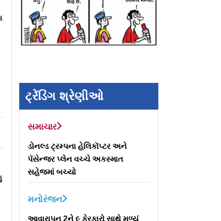
ષ
ટ્રેંડિંગ શ્રેણીઓ
સમાચાર
ડોનલ્ડ ટ્રમ્પના હેલિકૉપ્ટર અને
પૅસેન્જર પ્લેન વચ્ચે અકસ્માત
સહેજમાં બચ્યો
ુ
મનોરંજન
આવારાપન 2ને ૯ ફેરફારો સાથે મળ્યું