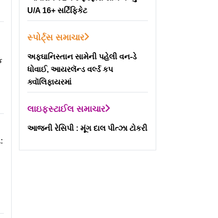
U/A 16+ સર્ટિફિકેટ
સ્પોર્ટ્સ સમાચાર
M
અફઘાનિસ્તાન સામેની પહેલી વન-ડે
ક
ધોવાઈ, આયરલૅન્ડ વર્લ્ડ કપ
ક્વૉલિફાયરમાં
લાઇફસ્ટાઈલ સમાચાર
આજની રેસિપી : મૂંગ દાલ પીત્ઝા ટોકરી
: