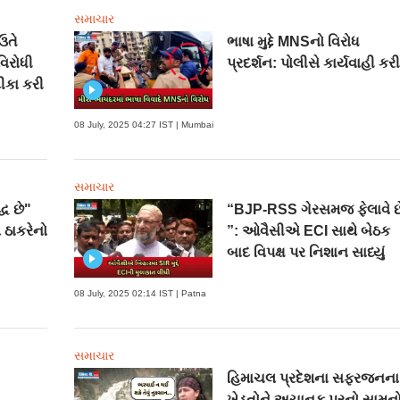
સમાચાર
ઉતે
ભાષા મુદ્દે MNSનો વિરોધ
વિરોધી
પ્રદર્શન: પોલીસે કાર્યવાહી કર
ીકા કરી
08 July, 2025 04:27 IST | Mumbai
સમાચાર
્ધ છે"
“BJP-RSS ગેરસમજ ફેલાવે છ
 ઠાકરેનો
”: ઓવૈસીએ ECI સાથે બેઠક
બાદ વિપક્ષ પર નિશાન સાધ્યું
08 July, 2025 02:14 IST | Patna
સમાચાર
હિમાચલ પ્રદેશના સફરજનના
ખેડૂતોને અચાનક પૂરનો સામન