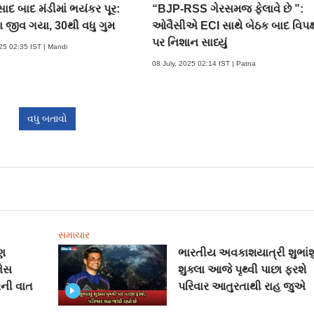
સાદ બાદ મંડીમાં ભયંકર પૂર:
“BJP-RSS ગેરસમજ ફેલાવે છે ”:
 જીવ ગયા, 30થી વધુ ગુમ
ઓવૈસીએ ECI સાથે બેઠક બાદ વિપક્
પર નિશાન સાધ્યું
025 02:35 IST | Mandi
08 July, 2025 02:14 IST | Patna
વધુ બતાવો
સમાચાર
ણ
ભારતીય અવકાશયાત્રી શુભાંશ
નેસ
શુક્લા આજે પૃથ્વી પાછા ફરશે
ની વાત
પરિવાર આતુરતાથી રાહ જુએ