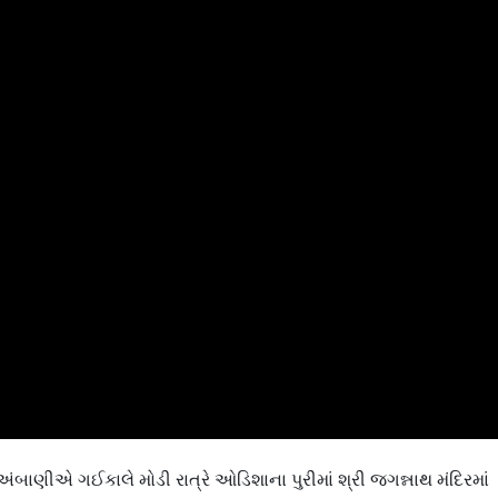
અંબાણીએ ગઈકાલે મોડી રાત્રે ઓડિશાના પુરીમાં શ્રી જગન્નાથ મંદિરમાં