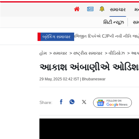
સમાચાર
મ
સિટી ન્યૂઝ
સમ
હાર શરૂ કરી ભૂખ હડતાળ
અભિજીત દિપકેએ CJPની નવી નીતિ જાહેર કરી, સપ્ટેમ
બ્રેકિંગ સમાચાર
હોમ
>
સમાચાર
>
રાષ્ટ્રીય સમાચાર
>
વીડિયોઝ
>
આકાશ
આકાશ અંબાણીએ ઓડિશાના પુ
29 May, 2025 02:42 IST | Bhubaneswar
Share:
Follow Us