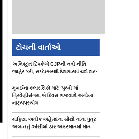
ટોચની વાર્તાઓ
અભિજીત દિપકેએ CJPની નવી નીતિ
જાહેર કરી, સપ્ટેમ્બરથી દેશભારમાં થશે શરૂ
મુંબઈના કલારસિકો માટે `પૃથ્વી`માં
ત્રિવેણીસંગમ, બે દિવસ ભજવાશે અનોખા
નાટ્યપ્રયોગ
માફિયા અતીક અહેમદના સૌથી નાના પુત્ર
અબાનનું ઝાંસીમાં કાર અકસ્માતમાં મોત