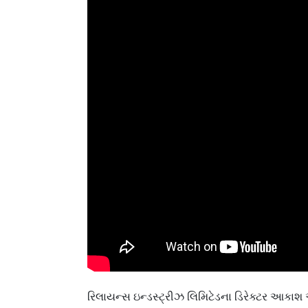
રિલાયન્સ ઇન્ડસ્ટ્રીઝ લિમિટેડના ડિરેક્ટર આકાશ 