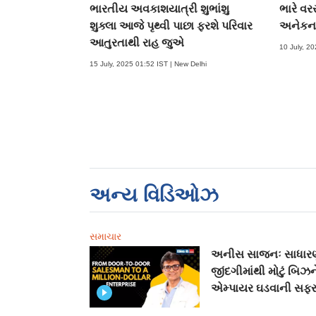
ભારતીય અવકાશયાત્રી શુભાંશુ
ભારે વર
શુક્લા આજે પૃથ્વી પાછા ફરશે પરિવાર
અનેકના
આતુરતાથી રાહ જુએ
10 July, 2
15 July, 2025 01:52 IST | New Delhi
અન્ય વિડિઓઝ
સમાચાર
અનીસ સાજનઃ સાધાર
જીંદગીમાંથી મોટું બિઝ
એમ્પાયર ઘડવાની સફર