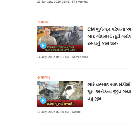
29 January, 2026 05:41 IST | Mumbai
સમાચાર
CM ભુપેન્દ્ર પટેલના 
બાદ ગોધરામાં તૂટી ગયે
રસ્તાનું કામ શરૂ
14 July, 2025 05:01 IST | Ahmedabad
સમાચાર
ભારે વરસાદ બાદ મંડીમા
પૂર: અનેકના જીવ ગયા
વધુ ગુમ
10 July, 2025 02:35 IST | Mandi