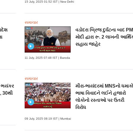
15 July, 2025 01:52 IST | New Delhi
સમાચાર
આદેશ
વડોદરા બ્રિજ દુર્ઘટના બાદ P
લા
મોદી દ્વારા રૂ. 2 લાખની આર્થિ
સહાય જાહેર
11 July, 2025 07:48 IST | Baroda
સમાચાર
ં ભયંકર
મીરા-ભાયંદરમાં MNSનો ધમાકો
, 30થી
ભાષા વિવાદને લઈને હજારો
લોકોનો રસ્તાઓ પર ઉતરી
વિરોધ
09 July, 2025 08:19 IST | Mumbai