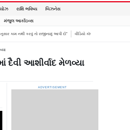
િયોઝ
રાશિ ભવિષ્ય
બિઝનેસ
મંજુલ આર્કાઇવ્સ
થી કરવું તો રાજીનામું આપી દો"
વીડિયો કૉલ પર પિતાના અંતિમ સંસ્કાર જોયા,
વ્યા
 દૈવી આશીર્વાદ મેળવ્યા
ADVERTISEMENT