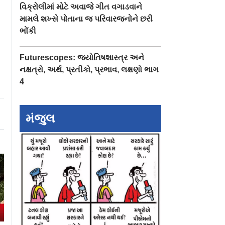
વિક્રોલીમાં મોટે અવાજે ગીત વગાડવાને
મામલે શખ્સે પોતાના જ પરિવારજનોને છરી
ભોંકી
Futurescopes: જ્યોતિષશાસ્ત્ર અને
નક્ષત્રો, અર્થ, પ્રતીકો, પ્રભાવ, લક્ષણો ભાગ
4
મંજુલ