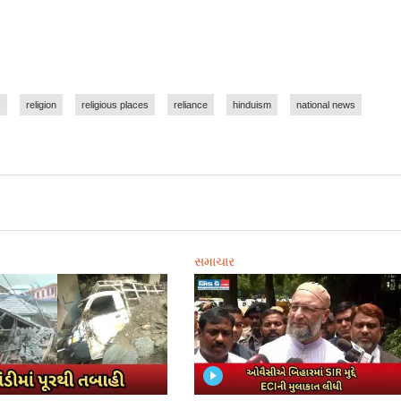
s
religion
religious places
reliance
hinduism
national news
સમાચાર