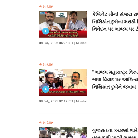
સમાચાર
કેબિનેટ મૌન! સંજય રા
નિશિકાંત દુબેના મરાઠી 
નિવેદન પર ભાજપ પર ટ
08 July, 2025 06:26 IST | Mumbai
સમાચાર
"ભાજપ મહારાષ્ટ્ર વિરુદ
ભાષા વિવાદ પર આદિત્ય
નિશિકાંત દુબેને જવાબ
08 July, 2025 02:17 IST | Mumbai
સમાચાર
ગુજરાતના કચ્છમાં ભારે
વરસાદથી પાણી ભરાયા,