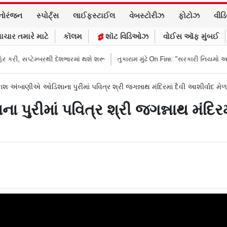
નોરંજન
સ્પોર્ટ્સ
લાઈફસ્ટાઈલ
વેબસ્ટોરીઝ
ફોટોઝ
વીડ
ાચાર તમારે માટે
કૉલમ
શૉટ વિડિઓઝ
વોઈસ ઑફ મુંબઈ
્બરથી દેશભારમાં થશે શરૂ
તુકારામ મુંઢે On Fire: "સરકારી નિયમો અનુસાર કામ ન
 અંબાણીએ ઓડિશાના પુરીમાં પવિત્ર શ્રી જગન્નાથ મંદિરમાં દૈવી આશીર્વાદ મેળ
રીમાં પવિત્ર શ્રી જગન્નાથ મંદિરમાં