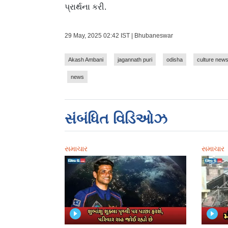
પ્રાર્થના કરી.
29 May, 2025 02:42 IST | Bhubaneswar
Akash Ambani
jagannath puri
odisha
culture new
news
સંબંધિત વિડિઓઝ
સમાચાર
સમાચાર