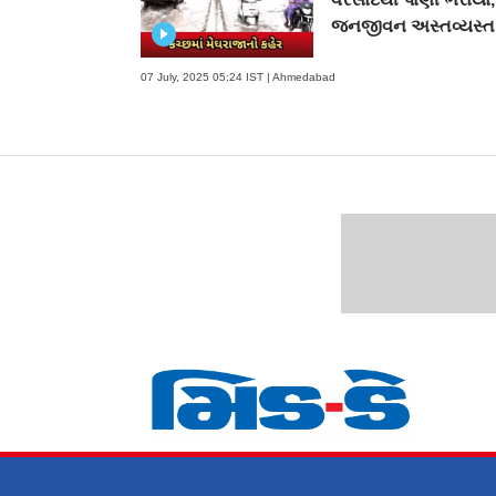
જનજીવન અસ્તવ્યસ્ત
07 July, 2025 05:24 IST | Ahmedabad