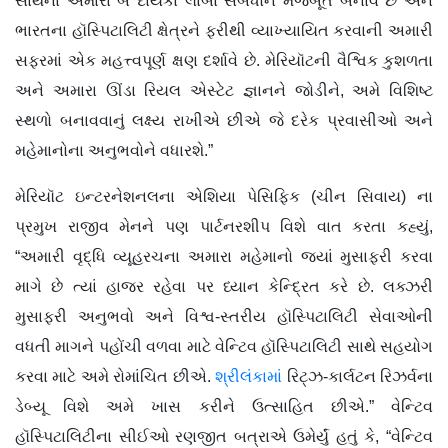
સાથેના અમારા બે દાયકા લાંબા સંબંધોને મજબૂત બનાવે છે અને
ભારતના હૉસ્પિટાલિટી ક્ષેત્રને ફરીથી વ્યાખ્યાયિત કરવાની અમારી
સફરમાં એક મહત્ત્વપૂર્ણ ક્ષણ દર્શાવે છે. મેરિયૉટની વૈશ્વિક કુશળતા
અને અમારા ઊંડા રિયલ એસ્ટેટ જ્ઞાનને જોડીને, અમે વિશિષ્ટ
સ્થળો બનાવવાનું લક્ષ્ય રાખીએ છીએ જે દરેક પ્રવાસીઓ અને
મહેમાનોના અનુભવોને વધારશે.”
મેરિયૉટ ઇન્ટરનેશનલના એશિયા પેસિફિક (ચીન સિવાય) ના
પ્રમુખ રાજીવ મેનને પણ પાર્ટનરશીપ વિશે વાત કરતા કહ્યું,
“અમારી વૃદ્ધિ વ્યૂહરચના અમારા મહેમાનો જ્યાં મુસાફરી કરવા
માગે છે ત્યાં હાજર રહેવા પર ધ્યાન કેન્દ્રિત કરે છે. લક્ઝરી
મુસાફરી અનુભવો અને વિશ્વ-સ્તરીય હૉસ્પિટાલિટી સેવાઓની
વધતી માગને પહોંચી વળવા માટે વેન્ટિવ હૉસ્પિટાલિટી સાથે સહયોગ
કરવા માટે અમે રોમાંચિત છીએ.
શ્રીલંકામાં
રિટ્ઝ-કાર્લટન રિઝર્વના
ડેબ્યૂ વિશે અમે ખાસ કરીને ઉત્સાહિત છીએ.” વેન્ટિવ
હૉસ્પિટાલિટીના સીઈઓ રણજીત બત્રાએ ઉમેર્યું હતું કે, “વેન્ટિવ