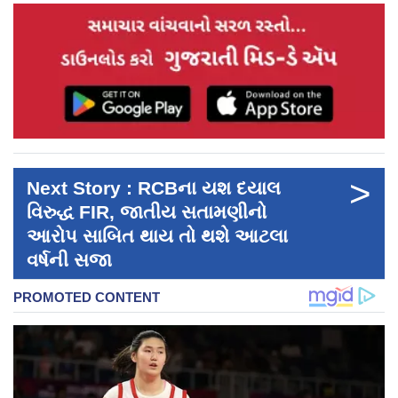
>
Next Story : RCBના યશ દયાલ
વિરુદ્ધ FIR, જાતીય સતામણીનો
આરોપ સાબિત થાય તો થશે આટલા
વર્ષની સજા