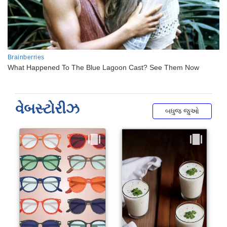
વેબસ્ટોરીઝ
બધુજ જુઓ