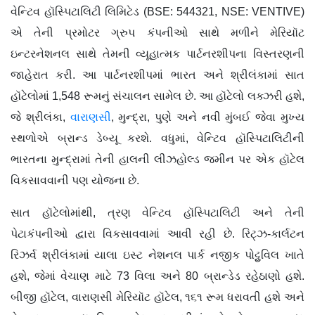
વેન્ટિવ હૉસ્પિટાલિટી લિમિટેડ (BSE: 544321, NSE: VENTIVE)
એ તેની પ્રમોટર ગ્રુપ કંપનીઓ સાથે મળીને મેરિયૉટ
ઇન્ટરનેશનલ સાથે તેમની વ્યૂહાત્મક પાર્ટનરશીપના વિસ્તરણની
જાહેરાત કરી. આ પાર્ટનરશીપમાં ભારત અને શ્રીલંકામાં સાત
હૉટેલોમાં 1,548 રૂમનું સંચાલન સામેલ છે. આ હૉટેલો લક્ઝરી હશે,
જે શ્રીલંકા,
વારાણસી
, મુન્દ્રા, પુણે અને નવી મુંબઈ જેવા મુખ્ય
સ્થળોએ બ્રાન્ડ ડેબ્યૂ કરશે. વધુમાં, વેન્ટિવ હૉસ્પિટાલિટીની
ભારતના મુન્દ્રામાં તેની હાલની લીઝહોલ્ડ જમીન પર એક હૉટેલ
વિકસાવવાની પણ યોજના છે.
સાત હૉટેલોમાંથી, ત્રણ વેન્ટિવ હૉસ્પિટાલિટી અને તેની
પેટાકંપનીઓ દ્વારા વિકસાવવામાં આવી રહી છે. રિટ્ઝ-કાર્લટન
રિઝર્વ શ્રીલંકામાં યાલા ઇસ્ટ નેશનલ પાર્ક નજીક પોટ્ટુવિલ ખાતે
હશે, જેમાં વેચાણ માટે 73 વિલા અને 80 બ્રાન્ડેડ રહેઠાણો હશે.
બીજી હૉટેલ, વારાણસી મેરિયૉટ હૉટેલ, ૧૬૧ રૂમ ધરાવતી હશે અને