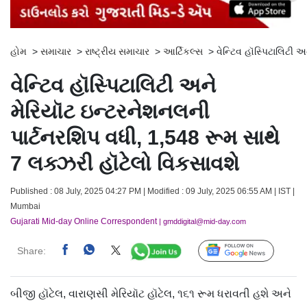
હોમ
>
સમાચાર
>
રાષ્ટ્રીય સમાચાર
>
આર્ટિકલ્સ
>
વેન્ટિવ હૉસ્પિટાલિટી 
વેન્ટિવ હૉસ્પિટાલિટી અને
મેરિયૉટ ઇન્ટરનેશનલની
પાર્ટનરશિપ વધી, 1,548 રૂમ સાથે
7 લક્ઝરી હૉટેલો વિકસાવશે
Published : 08 July, 2025 04:27 PM | Modified : 09 July, 2025 06:55 AM | IST |
Mumbai
Gujarati Mid-day Online Correspondent
| gmddigital@mid-day.com
Share:
Follow Us
બીજી હૉટેલ, વારાણસી મેરિયૉટ હૉટેલ, ૧૬૧ રૂમ ધરાવતી હશે અને