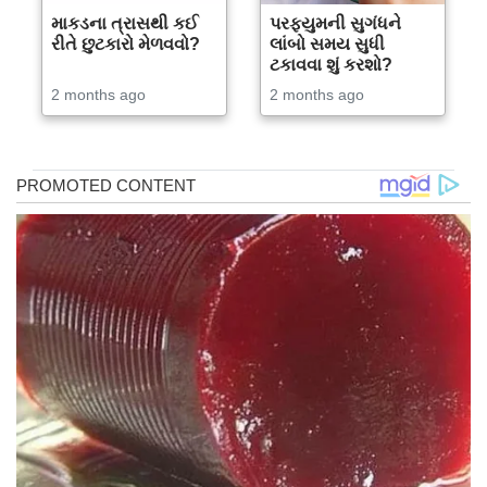
માકડના ત્રાસથી કઈ
પરફ્યુમની સુગંધને
રીતે છુટકારો મેળવવો?
લાંબો સમય સુધી
ટકાવવા શું કરશો?
2 months ago
2 months ago