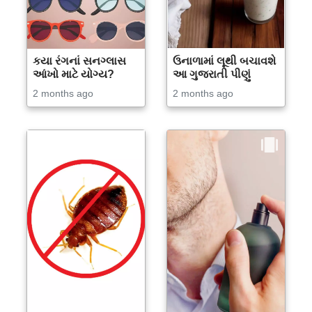
કયા રંગનાં સનગ્લાસ
ઉનાળામાં લૂથી બચાવશે
આંખો માટે યોગ્ય?
આ ગુજરાતી પીણું
2 months ago
2 months ago