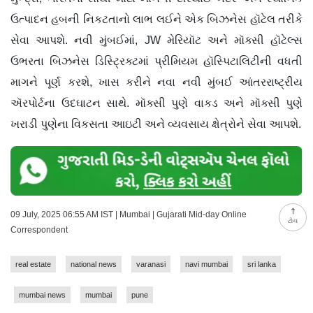
ઉત્પાદન હબની નિકટતાનો લાભ લઈને એક બિઝનેસ હૉટેલ તરીકે
સેવા આપશે. નવી મુંબઈમાં, JW મેરિયૉટ અને મૉક્સી હૉટેલ્સ
ઉભરતા બિઝનેસ ડિસ્ટ્રિક્ટમાં પ્રીમિયમ હૉસ્પિટાલિટીની વધતી
માગને પૂર્ણ કરશે, ખાસ કરીને નવા નવી મુંબઈ આંતરરાષ્ટ્રીય
ઍરપોર્ટના ઉદઘાટન સાથે. મૉક્સી પુણે વાકડ અને મૉક્સી પુણે
ખરાડી પુણેના વિકસતા આઇટી અને વ્યવસાય ક્ષેત્રોને સેવા આપશે.
09 July, 2025 06:55 AM IST | Mumbai | Gujarati Mid-day Online
ટોચ
Correspondent
real estate
national news
varanasi
navi mumbai
sri lanka
mumbai news
mumbai
pune