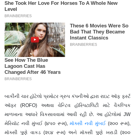
બાકીની ચાર હૉટેલો પ્રમોટર ગ્રુપ કંપનીઓ દ્વારા રાઇટ ઑફ ફર્સ્ટ
ઑફર (ROFO) અથવા વેન્ટિવ હૉસ્પિટાલિટી માટે વૈકલ્પિક
માળખાના આધારે વિકસાવવામાં આવી રહી છે. આ હૉટેલોમાં JW
મેરિયૉટ નવી મુંબઈ (૪૫૦ રૂમ),
મૉક્સી નવી મુંબઈ
(૨૦૦ રૂમ),
મૉક્સી પુણે વાકડ (૨૬૪ રૂમ) અને મૉક્સી પુણે ખરાડી (૨૦૦