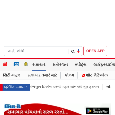
|
OPEN APP
સમાચાર
મનોરંજન
સ્પોર્ટ્સ
લાઈફસ્ટાઈલ
સિટી ન્યૂઝ
સમાચાર તમારે માટે
કૉલમ
શૉટ વિડિઓઝ
 ઘરની બહાર શરૂ કરી ભૂખ હડતાળ
અભિજીત દિપકેએ CJPની નવી નીતિ જાહેર કરી,
બ્રેકિંગ સમાચાર