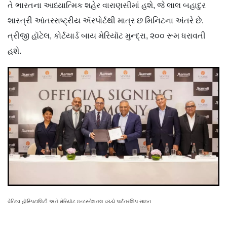
તે ભારતના આધ્યાત્મિક શહેર વારાણસીમાં હશે, જે લાલ બહાદુર
શાસ્ત્રી આંતરરાષ્ટ્રીય ઍરપોર્ટથી માત્ર છ મિનિટના અંતરે છે.
ત્રીજી હૉટેલ, કોર્ટયાર્ડ બાય મેરિયૉટ મુન્દ્રા, ૨૦૦ રૂમ ધરાવતી
હશે.
વેન્ટિવ હૉસ્પિટાલિટી અને મેરિયૉટ ઇન્ટરનેશનલ વચ્ચે પાર્ટનરશિપ સાઇન