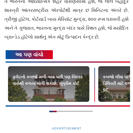
તે ભારતના આધ્યાત્મિક શહેર વારાણસીમાં હશે, જે લાલ બહાદુર
શાસ્ત્રી આંતરરાષ્ટ્રીય ઍરપોર્ટથી માત્ર છ મિનિટના અંતરે છે.
ત્રીજી હૉટેલ, કોર્ટયાર્ડ બાય મેરિયૉટ મુન્દ્રા, ૨૦૦ રૂમ ધરાવતી હશે
અને તે ગુજરાત, ભારતના મુન્દ્રા બંદર પાસે સ્થિત હશે, જે મર્યાદિત
બ્રાન્ડેડ હૉટેલો સાથેનું એક મોટું ઉત્પાદન કેન્દ્ર છે.
આ પણ વાંચો
ફ્લેટનો કબજો મળી ગયા પછી પણ બિલ્ડર
કબજો લીધા પછી પ
પાસેથી વળતર માંગી શકાશે: સુપ્રીમ કોર્ટ
ડિલિવરી માટે વળત
SC
ADVERTISEMENT