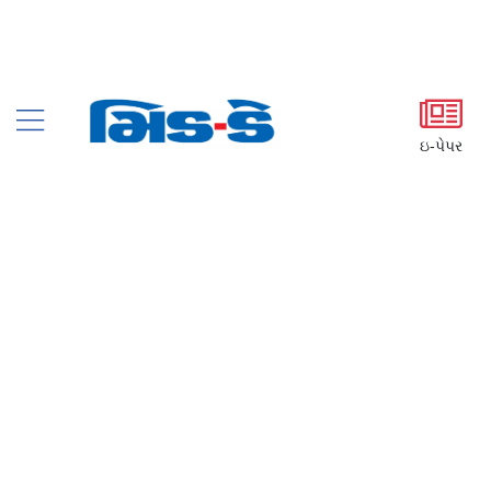
ઇ-પેપર