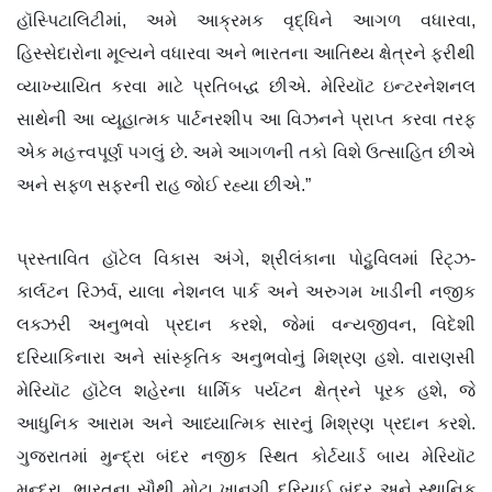
હૉસ્પિટાલિટીમાં, અમે આક્રમક વૃદ્ધિને આગળ વધારવા,
હિસ્સેદારોના મૂલ્યને વધારવા અને ભારતના આતિથ્ય ક્ષેત્રને ફરીથી
વ્યાખ્યાયિત કરવા માટે પ્રતિબદ્ધ છીએ. મેરિયૉટ ઇન્ટરનેશનલ
સાથેની આ વ્યૂહાત્મક પાર્ટનરશીપ આ વિઝનને પ્રાપ્ત કરવા તરફ
એક મહત્ત્વપૂર્ણ પગલું છે. અમે આગળની તકો વિશે ઉત્સાહિત છીએ
અને સફળ સફરની રાહ જોઈ રહ્યા છીએ.”
પ્રસ્તાવિત હૉટેલ વિકાસ અંગે, શ્રીલંકાના પોટ્ટુવિલમાં રિટ્ઝ-
કાર્લટન રિઝર્વ, યાલા નેશનલ પાર્ક અને અરુગમ ખાડીની નજીક
લક્ઝરી અનુભવો પ્રદાન કરશે, જેમાં વન્યજીવન, વિદેશી
દરિયાકિનારા અને સાંસ્કૃતિક અનુભવોનું મિશ્રણ હશે. વારાણસી
મેરિયૉટ હૉટેલ શહેરના ધાર્મિક પર્યટન ક્ષેત્રને પૂરક હશે, જે
આધુનિક આરામ અને આધ્યાત્મિક સારનું મિશ્રણ પ્રદાન કરશે.
ગુજરાતમાં મુન્દ્રા બંદર નજીક સ્થિત કોર્ટયાર્ડ બાય મેરિયૉટ
મુન્દ્રા, ભારતના સૌથી મોટા ખાનગી દરિયાઈ બંદર અને સ્થાનિક