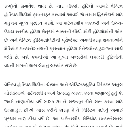
રૂમ)નો સમાવેશ થાય છે. ચાર મૉક્સી હૉટેલો આખરે વેન્ટિવ
હૉસ્પિટાલિટીમાં ટ્રાન્સફર કરવામાં આવશે જે તમામ હિસ્સેદારો માટે
મહત્તમ મૂલ્ય પ્રદાન કરશે. આ પાર્ટનરશીપ લક્ઝરી અને ઉચ્ચ-
ઉચ્ચ-સ્તરીય હૉટેલ ક્ષેત્રમાં ભારતની સૌથી મોટી હૉટેલોમાંની એક
છે અને વેન્ટિવ હૉસ્પિટાલિટીની પ્રોજેક્ટ અમલીકરણ ક્ષમતાઓને
મેરિયૉટ ઇન્ટરનેશનલની પ્રખ્યાત હૉટેલ મેનેજમેન્ટ કુશળતા સાથે
જોડે છે. બન્ને કંપનીઓ આ મુખ્ય બજારોમાં લક્ઝરી હૉટેલોની
વધતી માગનો લાભ લેવાનું લક્ષ્યાંક રાખે છે.
વેન્ટિવ હૉસ્પિટાલિટીના ચેરમૅન અને એક્ઝિક્યુટિવ ડિરેક્ટર અતુલ
ચોરડિયાએ પાર્ટનરશીપ અંગે ઉત્સાહ વ્યક્ત કરતા જણાવ્યું હતું કે,
“અમે નાણાકીય વર્ષ 2025-26 ને મજબૂત રીતે શરૂ કરવા માટે
ઉત્સાહિત છીએ, ખાસ કરીને કારણ કે તે લિસ્ટિંગ પછીનું અમારું
પ્રથમ નાણાકીય વર્ષ છે. આ પાર્ટનરશીપ મેરિયૉટ ઇન્ટરનેશનલ