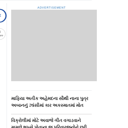
ADVERTISEMENT
are
માફિયા અતીક અહેમદના સૌથી નાના પુત્ર
અબાનનું ઝાંસીમાં કાર અકસ્માતમાં મોત
વિક્રોલીમાં મોટે અવાજે ગીત વગાડવાને
મામલે શખ્સે પોતાના જ પરિવારજનોને છરી