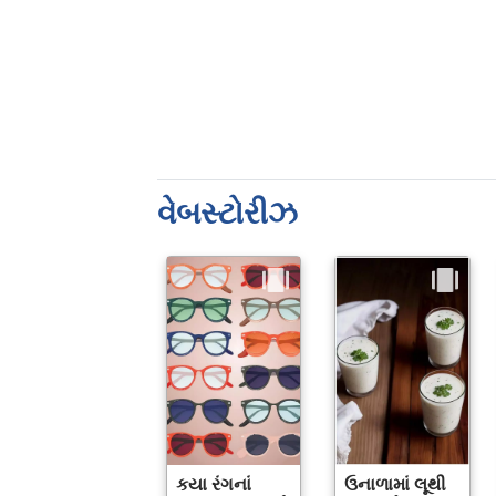
વેબસ્ટોરીઝ
કયા રંગનાં
ઉનાળામાં લૂથી