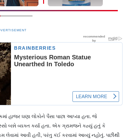
રમાં થશે શરૂ
પર એક દિવસ માટે રોક
અન્ન નહીં
DVERTISEMENT
ાં હાજર ઘણા લોકોને પૈસા પાછા આપ્યા હતા. જે
 બન્ને વ્યક્ત કર્યા હતા. એક ગ્રામજને કહ્યું હતું કે
 લેવામાં આવી હતી, પરંતુ કંઈ કરવામાં આવ્યું નહોતું. પછીથી