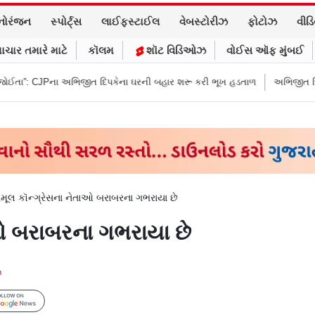
નોરંજન
સ્પોર્ટ્સ
લાઈફસ્ટાઈલ
વેબસ્ટોરીઝ
ફોટોઝ
વીડ
ાચાર તમારે માટે
કૉલમ
શૉટ વિડિઓઝ
વોઈસ ઑફ મુંબઈ
જીત દિપકેના ઘરની બહાર શરૂ કરી ભૂખ હડતાળ
અભિજીત દિપકેએ CJPની નવી નીત
મૂલ કૉન્ગ્રેસના નેતાઓ બરાબરના ગભરાયા છે
ાઓ બરાબરના ગભરાયા છે
m
Follow Us