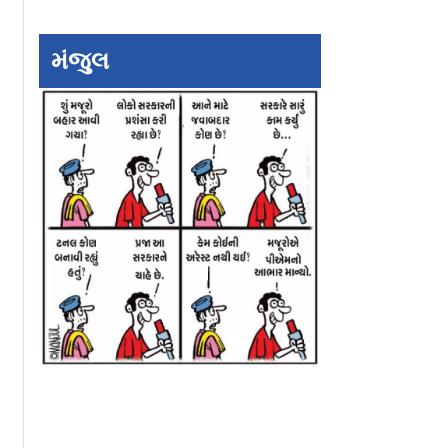
કરોડનું સોનું જપ્ત
સાંસદોના આકરા પ્રશ
મંજુલ