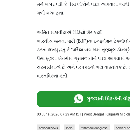
મને ખબર પડી કે પૈસા લોકોને પાછા આપવામાં આવી 
મળી ગયા હતા.’
અમિત માલવીયએ વિડિયો શૅર કર્યો
ભારતીય જનતા પાર્ટી (BJP)ના ઇન્ફર્મેશન ટેક્ન
કરતાં લખ્યું હતું કે ‘પશ્ચિમ બંગાળમાં તૃણમૂલ કૉ
પૈસા ખુલ્લાં ખેતરોમાં ગ્રામજનોને પાછા આપવામાં આ
ચરમસીમાએ છે અને ધરપકડનો ભય વાસ્તવિક છે. 
વાસ્તવિકતા હતી.’
03 June, 2026 07:29 AM IST | West Bengal | Gujarati Mid-
national news
india
trinamool congress
political 