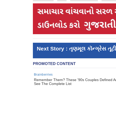
Next Story : તૃણમૂલ કૉન્ગ્રેસ તૂટી