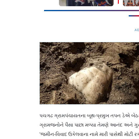
તેજપાલે શું કહ્યું?
દેશભા
A
પચગઢ ગ્રામપંચાયતના બૂથ-પ્રમુખ તપન ડેએ બેઠકમ
ગ્રામજનોને પૈસા પાછા મળ્યા તેમણે આનંદ અને ગુસ્સો
‘જમીન-વિવાદ ઉકેલવાના નામે મારી પાસેથી મોટી રકમ