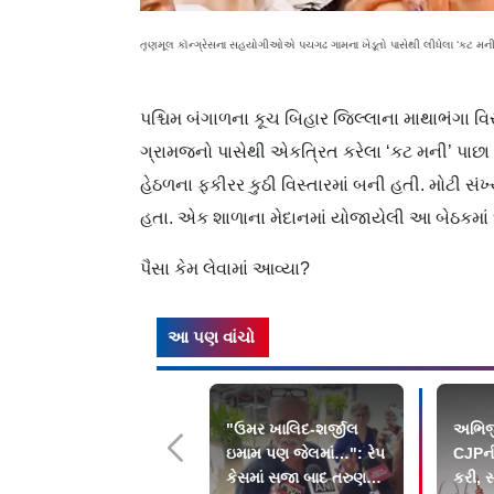
તૃણમૂલ કૉન્ગ્રેસના સહયોગીઓએ પચગઢ ગામના ખેડૂતો પાસેથી લીધેલા ‘કટ મની
પશ્ચિમ બંગાળના કૂચ બિહાર જિલ્લાના માથાભંગા વિ
ગ્રામજનો પાસેથી એકત્રિત કરેલા ‘કટ મની’ પાછા
હેઠળના ફકીરર કુઠી વિસ્તારમાં બની હતી. મોટી સં
હતા. એક શાળાના મેદાનમાં યોજાયેલી આ બેઠકમા
પૈસા કેમ લેવામાં આવ્યા?
આ પણ વાંચો
"ઉમર ખાલિદ-શર્જીલ
અભિજ
ઇમામ પણ જેલમાં…": રેપ
CJPની
કેસમાં સજા બાદ તરુણ
કરી, સ