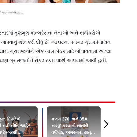
’ પાછા આપ્યા હતા.
સ્તારમાં તૃણમૂલ કૉન્ગ્રેસના નેતાઓ અને કાર્યકરોએ
 આપવાનું શરૂ કરી દીધું છે. આ ઘટના પચગઢ ગ્રામપંચાયત
ખ્યામાં ગ્રામજનોને એક ખાસ બેઠક માટે બોલાવવામાં આવ્યા
ં ઘણા ગ્રામજનોને રોકડ રકમ પાછી આપવામાં આવી હતી.
ીત દિપકેએ
કલમ 370 અને 35A
દેવેન્દ્ર ન
 નવી નીતિ જાહેર
નાબૂદ કરવાની સાતમી
સોનમ વાંગચ
પ્ટેમ્બરથી
વર્ષગાંઠ, અમરનાથ યાત્રા
બાદ પાણી તો 