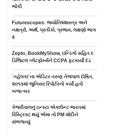
ભોંકી
Futurescopes: જ્યોતિષશાસ્ત્ર અને
નક્ષત્રો, અર્થ, પ્રતીકો, પ્રભાવ, લક્ષણો ભાગ
4
Zepto, BookMyShow, ઇન્ડિગો સહિત ૯
ડિજિટલ પ્લેટફોર્મ્સને CCPA ફટકાર્યો દંડ
`તહેલકા`ના એડિટર તરુણ તેજપાલ દોષિત,
૨૦૧૩માં જુનિયર રિપોર્ટરનો કર્યો હતો
બળાત્કાર
કેજરીવાલનું ઇન્સ્ટા એકાઉન્ટ ભારતમાં
રિસ્ટ્રિક્ટ થયું એમા તો PM મોદીને
ાથ મહતોએ
પ.બંગાળમાં નિવૃત્ત બસ-
નવા કાયદા પછી પ
સંભળાવ્યું
ુકના આગ્રહ
ડ્રાઇવરના ઘરેથી ૨૮.૫
પેપર લીક થયું તો 
પીધું, પણ
કરોડ રોકડા ને ૨૧.૫
જવાબદાર? વિપક્ષી