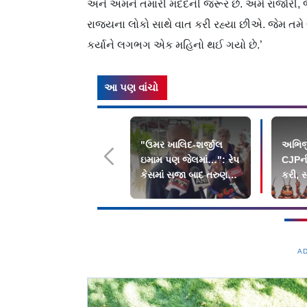
અને અમને તમારી મદદની જરૂર છે. અમે રાજૌરી, જમ
રાજ્યના લોકો સાથે વાત કરી રહ્યા છીએ. જેમ 
કર્યાને લગભગ એક મહિનો થઈ ગયો છે.’
આ પણ વાંચો
"ઉમર ખાલિદ-શર્જીલ
અભિજ
ઇમામ પણ જેલમાં…": રેપ
CJPની
કેસમાં સજા બાદ તરુણ
કરી, સ
તેજપાલે શું કહ્યું?
દેશભા
A