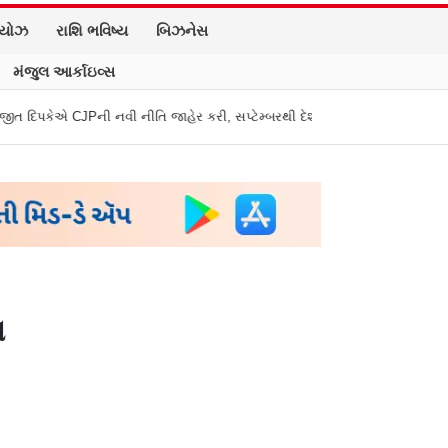
િયોઝ
રાશિ ભવિષ્ય
બિઝનેસ
મંજુલ આર્કાઇવ્સ
ી નીતિ જાહેર કરી, સપ્ટેમ્બરથી દેશભારમાં થશે શરૂ
તુકારામ મુંઢે On Fire: 
ન