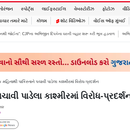
નોરંજન
સ્પોર્ટ્સ
લાઈફસ્ટાઈલ
વેબસ્ટોરીઝ
ફોટોઝ
વીડ
ાચાર તમારે માટે
કૉલમ
શૉટ વિડિઓઝ
વોઈસ ઑફ મુંબઈ
ા અભિજીત દિપકેના ઘરની બહાર શરૂ કરી ભૂખ હડતાળ
અભિજીત દિપકેએ CJPની નવ
મહિનાથી પાકિસ્તાને પચાવી પાડેલા કાશ્મીરમાં વિરોધ-પ્રદર્શન
ાવી પાડેલા કાશ્મીરમાં વિરોધ-પ્રદર્શ
mir
m
Follow Us