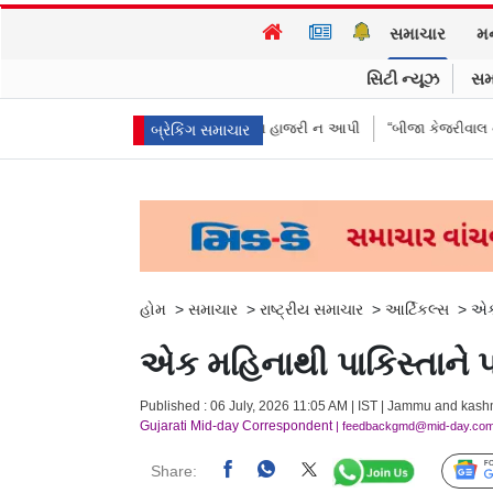
સમાચાર
મ
સિટી ન્યૂઝ
સમ
કરીઓએ પૈસા મોકલાવ્યા પણ હાજરી ન આપી
“બીજા કેજરીવાલ નથી જોઈતા”: CJPન
બ્રેકિંગ સમાચાર
હોમ
>
સમાચાર
>
રાષ્ટ્રીય સમાચાર
>
આર્ટિકલ્સ
>
એક 
એક મહિનાથી પાકિસ્તાને પચ
Published : 06 July, 2026 11:05 AM | IST | Jammu and kash
Gujarati Mid-day Correspondent
| feedbackgmd@mid-day.co
Share: