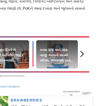
્મુ, લદ્દાખ, કારગિલ, ગિલગિટ-બાલ્ટિસ્તાન અને સમગ્ર
તમે બધા જાણો છો, PoKને આવા દબાણ અને જુલમનો સામનો
ીત દિપકેએ
કલમ 370 અને 35A
દેવેન્દ્ર ન
 નવી નીતિ જાહેર
નાબૂદ કરવાની સાતમી
સોનમ વાંગચ
પ્ટેમ્બરથી
વર્ષગાંઠ, અમરનાથ યાત્રા
બાદ પાણી તો 
રમાં થશે શરૂ
પર એક દિવસ માટે રોક
અન્ન નહીં
DVERTISEMENT