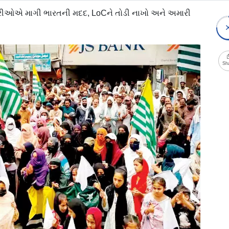
ારીઓએ માગી ભારતની મદદ, LoCને તોડી નાખો અને અમારી
Sh