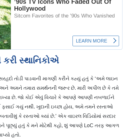
 કરી સ્થાનિકોએ
હદો તોડી પાડવાની માગણી કરીને કહ્યું હતું કે ‘અમે લાઇન
ે અમને તમારા સમર્થનની જરૂર છે. મારી અપીલ છે કે તમે
ાખ્યા છે. જો કોઈ એવું વિચારે કે આપણે આપણી નબળાઈને
ોઈ ફસાઈ ગયું નથી. ખુદાની ઇચ્છા હોય, અમે તમને રસ્તાઓ
બતાવીશું કે રસ્તાઓ ક્યાં છે.’ એક વાઇરલ વિડિયોમાં સરદાર
ળાને પૂછ્યું હતું કે મને મોટેથી કહો, શું આપણે LoC તરફ આગળ
પ્યો હતો.