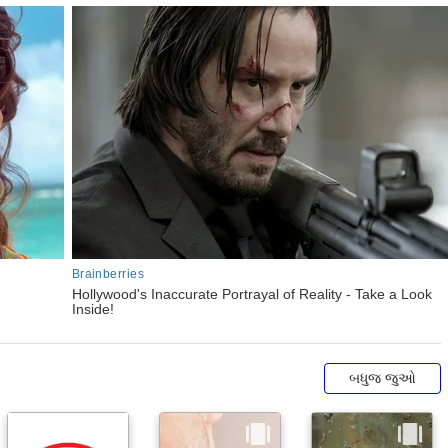
બધુજ જુઓ