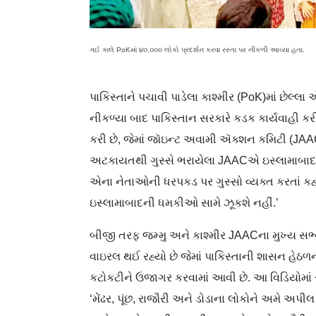
ગઈ કાલે PoKમાં ૪૦,૦૦૦ લોકો પ્રદર્શન કરવા રસ્તા પર નીકળી આવ્યા હતા.
પાકિસ્તાને પચાવી પાડેલા કાશ્મીર (PoK)માં છેલ્લા
નીકળ્યા બાદ પાકિસ્તાન સરકારે કડક કાર્યવાહી ક
કરી છે, જેમાં જૉઇન્ટ અવામી ઍક્શન કમિટી (JA
અટકાયતથી ગુસ્સે ભરાયેલા JAACએ ઇસ્લામાબાદન
એના નેતાઓની ધરપકડ પર ગુસ્સો વ્યક્ત કરતાં કહ્યું 
ઇસ્લામાબાદની ધમકીઓ સામે ઝૂકશે નહીં.’
બીજી તરફ જમ્મુ અને કાશ્મીર JAACના મુખ્ય સ
વાઇરલ થઈ રહ્યો છે જેમાં પાકિસ્તાની શાસન હેઠ
કટોકટીને ઉજાગર કરવામાં આવી છે. આ વિડિયોમાં
‘મેંઢર, પૂંછ, રાજૌરી અને ડોડાના લોકોને અમ