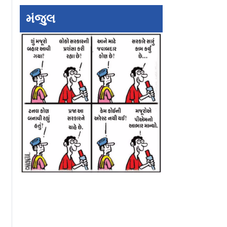
મંજુલ
ાથ મહતોએ
"અધિકારીએ મારા ગુપ્તાંગ
E20 પેટ્રોલના વિરો
ુકના આગ્રહ
પર હુમલાનો પ્રયાસ...":
અરવિંદ કેજરીવાલે 
પીધું, પણ
વિરોધ પ્રદર્શનની એક
મોરચો PMના ઘર સુ
યુવતીના આરોપો
પહોંચી શક્યો