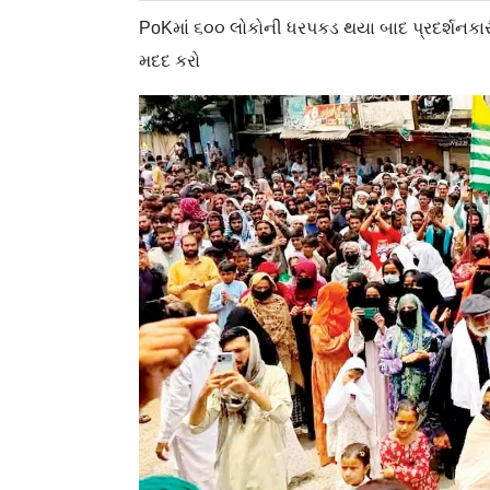
PoKમાં ૬૦૦ લોકોની ધરપકડ થયા બાદ પ્રદર્શનક
મદદ કરો