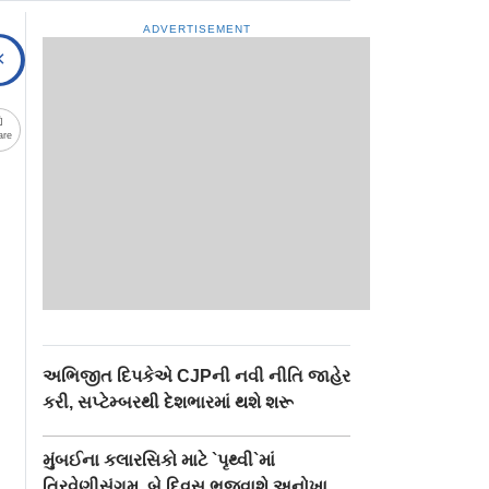
ADVERTISEMENT
are
અભિજીત દિપકેએ CJPની નવી નીતિ જાહેર
કરી, સપ્ટેમ્બરથી દેશભારમાં થશે શરૂ
મુંબઈના કલારસિકો માટે `પૃથ્વી`માં
ત્રિવેણીસંગમ, બે દિવસ ભજવાશે અનોખા