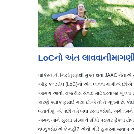
LoCનો અંત લાવવાનીમાગણી
પાકિસ્તાની નિયંત્રણથી મુક્ત થવા JAAC નેતાએ સર
ઑફ કન્ટ્રોલ (LoC)નો અંત લાવવા માગીએ છીએ અન
આગળ આવો, રાજકીય સંવાદ માટે દરવાજા ખુલ્લા ર
કારણે ક્યાંક ફસાઈ ગયા છીએ તો તે ભૂલમાં છે. ક
બતાવીશું. એ પછી તમે બધા રસ્તા જોશો, અમે તમને 
અમન ખાને સુરક્ષા સંસ્થાને સીધો પડકાર ફેંકતાં ટો
વધવું જોઈએ કે નહીં? એનો ભીડે હકારમાં જવાબ આ