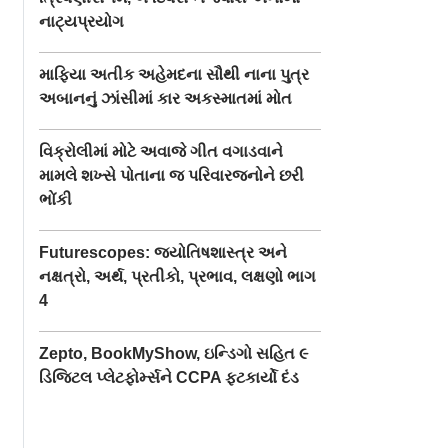
નાટ્યપ્રયોગ
માફિયા અતીક અહેમદના સૌથી નાના પુત્ર
અબાનનું ઝાંસીમાં કાર અકસ્માતમાં મોત
વિક્રોલીમાં મોટે અવાજે ગીત વગાડવાને
મામલે શખ્સે પોતાના જ પરિવારજનોને છરી
ભોંકી
Futurescopes: જ્યોતિષશાસ્ત્ર અને
નક્ષત્રો, અર્થ, પ્રતીકો, પ્રભાવ, લક્ષણો ભાગ
4
Zepto, BookMyShow, ઇન્ડિગો સહિત ૯
ડિજિટલ પ્લેટફોર્મ્સને CCPA ફટકાર્યો દંડ