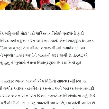
 એક મહિનાથી મોટા પાયે પાકિસ્તાનવિરોધી પ્રદર્શનો ફાટી
રીને ૬૦૦થી વધુ નાગરિક અધિકાર કાર્યકરોની સામૂહિક ધરપકડ
AC)ના અગ્રણી નેતા શૌકત નવાઝ મીરનો સમાવેશ છે. આ
ે ખુલ્લો પડકાર આપીને ભારતની મદદ માગી છે. JAACએ
હતું કે ‘ગુલામો તેમના નિયંત્રણમાં છે. સ્થાનિકો હવે
ભ્ય સરદાર અમન ખાનનો એક વિડિયો સોશ્યલ મીડિયા પર
ળની ગંભીર અછત, વ્યવસ્થિત ક્રૂરતા અને ભયંકર માનવતાવાદી
 સરદાર અમન ખાન એક વિશાળ જનમેદનીને સંબોધતાં કહે છે કે
ે અપીલ કરીએ છીએ. આ બાજુ રાશનની અછત છે, દવાઓની અછત છે