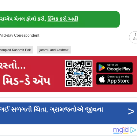
i Mid-day Correspondent
ટો
occupied Kashmir Pok
jammu and kashmir
>
ાઈ ગઈ સળગતી ચિતા, ગ્રામજનોએ જીવના