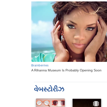
વેબસ્ટોરીઝ