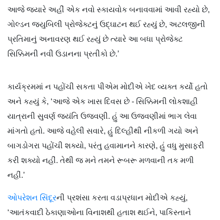
આજે જ્યારે અહીં એક નવો સ્કાયવોક બનાવવામાં આવી રહ્યો છે,
ગોલ્ડન જ્યુબિલી પ્રોજેક્ટનું ઉદ્ઘાટન થઈ રહ્યું છે, અટલજીની
પ્રતિમાનું અનાવરણ થઈ રહ્યું છે ત્યારે આ બધા પ્રોજેક્ટ
સિક્કિમની નવી ઉડાનના પ્રતીકો છે.’
કાર્યક્રમમાં ન પહોંચી સકતા પીએમ મોદીએ ખેદ વ્યક્ત કર્યો હતો
અને કહ્યું કે, ‘આજે એક ખાસ દિવસ છે - સિક્કિમની લોકશાહી
યાત્રાની સુવર્ણ જયંતિ ઉજવણી. હું આ ઉજવણીમાં ભાગ લેવા
માંગતો હતો. આજે વહેલી સવારે, હું દિલ્હીથી નીકળી ગયો અને
બાગડોગરા પહોંચી શક્યો, પરંતુ હવામાનને કારણે, હું વધુ મુસાફરી
કરી શક્યો નહીં. તેથી જ મને તમને રૂબરૂ મળવાની તક મળી
નહીં.’
ઓપરેશન સિંદૂર
ની પ્રશંસા કરતા વડાપ્રધાન મોદીએ કહ્યું,
‘આતંકવાદી ઠેકાણાઓના વિનાશથી હતાશ થઈને, પાકિસ્તાને