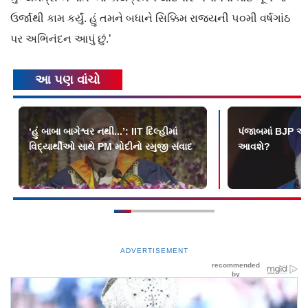
ઉર્જાથી કામ કર્યું. હું તમને બધાને સિક્કિમ રાજ્યની ૫૦મી વર્ષગાંઠ
પર અભિનંદન આપું છું.’
આ પણ વાંચો
‘હું બાબા બાગેશ્વર નથી...’: IIT દિલ્હીમાં
પંજાબમાં BJP અને
વિદ્યાર્થીઓ સાથે PM મોદીનો રમુજી સંવાદ
આવશે?
ADVERTISEMENT