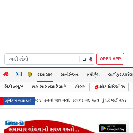
|
OPEN APP
સમાચાર
મનોરંજન
સ્પોર્ટ્સ
લાઈફસ્ટાઈલ
સિટી ન્યૂઝ
સમાચાર તમારે માટે
કૉલમ
શૉટ વિડિઓઝ
રપકડ બાદ કહ્યું “હું ઘરે જઈ શકું?”
‘હું બાબા બાગેશ્વર નથી...’: IIT દિલ્હીમાં વિ
બ્રેકિંગ સમાચાર