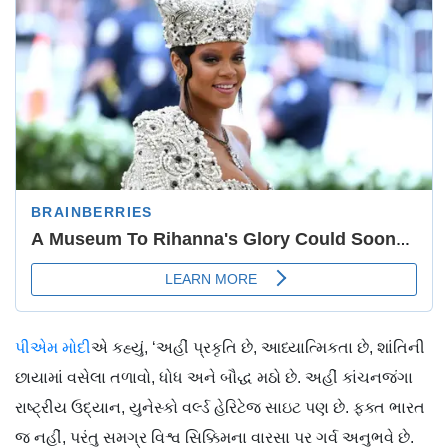
પીએમ મોદી
એ કહ્યું, ‘અહીં પ્રકૃતિ છે, આધ્યાત્મિકતા છે, શાંતિની
છાયામાં વસેલા તળાવો, ધોધ અને બૌદ્ધ મઠો છે. અહીં કાંચનજંગા
રાષ્ટ્રીય ઉદ્યાન, યુનેસ્કો વર્લ્ડ હેરિટેજ સાઇટ પણ છે. ફક્ત ભારત
જ નહીં, પરંતુ સમગ્ર વિશ્વ સિક્કિમના વારસા પર ગર્વ અનુભવે છે.