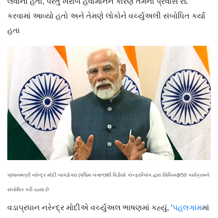
લેવાના હતા, પરંતુ ખરાબ હવામાનને કારણે તેમનો પ્રવાસ રદ
કરવામાં આવ્યો હતો અને તેમણે લોકોને વર્ચ્યુઅલી સંબોધિત કર્યા
હતા
પ્રધાનમંત્રી નરેન્દ્ર મોદી બાગડોગરા (પશ્ચિમ બંગાળ)થી વિડીયો કોન્ફરન્સિંગ દ્વારા સિક્કિમ@50 કાર્યક્રમને
સંબોધિત કરી રહ્યા છે
વડાપ્રધાન નરેન્દ્ર મોદીએ વર્ચ્યુઅલ ભાષણમાં કહ્યું, ‘
પહલગામ
માં