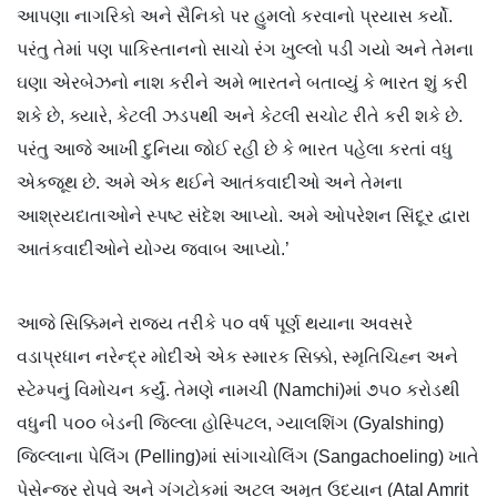
આપણા નાગરિકો અને સૈનિકો પર હુમલો કરવાનો પ્રયાસ કર્યો.
પરંતુ તેમાં પણ પાકિસ્તાનનો સાચો રંગ ખુલ્લો પડી ગયો અને તેમના
ઘણા એરબેઝનો નાશ કરીને અમે ભારતને બતાવ્યું કે ભારત શું કરી
શકે છે, ક્યારે, કેટલી ઝડપથી અને કેટલી સચોટ રીતે કરી શકે છે.
પરંતુ આજે આખી દુનિયા જોઈ રહી છે કે ભારત પહેલા કરતાં વધુ
એકજૂથ છે. અમે એક થઈને આતંકવાદીઓ અને તેમના
આશ્રયદાતાઓને સ્પષ્ટ સંદેશ આપ્યો. અમે ઓપરેશન સિંદૂર દ્વારા
આતંકવાદીઓને યોગ્ય જવાબ આપ્યો.’
આજે સિક્કિમને રાજ્ય તરીકે ૫૦ વર્ષ પૂર્ણ થયાના અવસરે
વડાપ્રધાન નરેન્દ્ર મોદીએ એક સ્મારક સિક્કો, સ્મૃતિચિહ્ન અને
સ્ટેમ્પનું વિમોચન કર્યું. તેમણે નામચી (Namchi)માં ૭૫૦ કરોડથી
વધુની ૫૦૦ બેડની જિલ્લા હોસ્પિટલ, ગ્યાલશિંગ (Gyalshing)
જિલ્લાના પેલિંગ (Pelling)માં સાંગાચોલિંગ (Sangachoeling) ખાતે
પેસેન્જર રોપવે અને ગંગટોકમાં અટલ અમૃત ઉદ્યાન (Atal Amrit