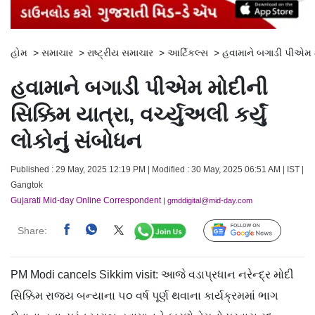
હોમ
>
સમાચાર
>
રાષ્ટ્રીય સમાચાર
>
આર્ટિકલ્સ
>
હવામાને બગાડી પીએમ મોદ
હવામાને બગાડી પીએમ મોદીની
સિક્કિમ યાત્રા, વર્ચ્યુઅલી કર્યું
લોકોનું સંબોધન
Published : 29 May, 2025 12:19 PM | Modified : 30 May, 2025 06:51 AM | IST |
Gangtok
Gujarati Mid-day Online Correspondent
| gmddigital@mid-day.com
Share:
Follow Us
PM Modi cancels Sikkim visit: આજે વડાપ્રધાન નરેન્દ્ર મોદી
સિક્કિમ રાજ્ય બન્યાના ૫૦ વર્ષ પૂર્ણ થવાના કાર્યક્રમમાં ભાગ