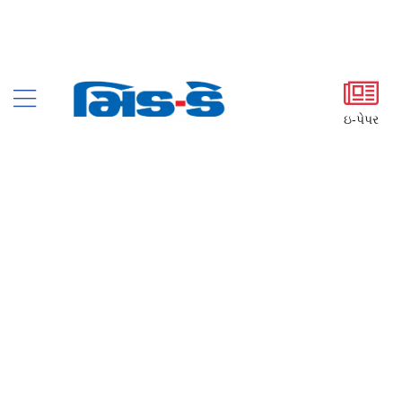
ઇ-પેપર