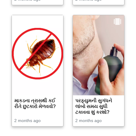
માકડના ત્રાસથી કઈ
પરફ્યુમની સુગંધને
રીતે છુટકારો મેળવવો?
લાંબો સમય સુધી
ટકાવવા શું કરશો?
2 months ago
2 months ago