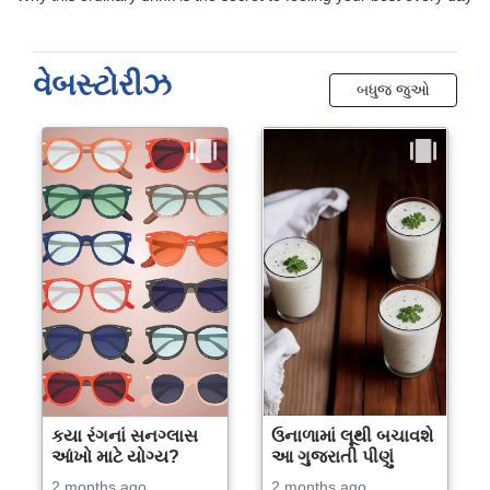
વેબસ્ટોરીઝ
બધુજ જુઓ
કયા રંગનાં સનગ્લાસ
ઉનાળામાં લૂથી બચાવશે
આંખો માટે યોગ્ય?
આ ગુજરાતી પીણું
2 months ago
2 months ago