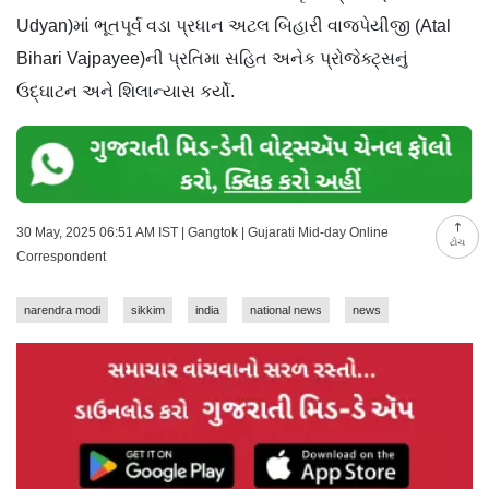
Udyan)માં ભૂતપૂર્વ વડા પ્રધાન અટલ બિહારી વાજપેયીજી (Atal
Bihari Vajpayee)ની પ્રતિમા સહિત અનેક પ્રોજેક્ટ્સનું
ઉદ્ઘાટન અને શિલાન્યાસ કર્યો.
30 May, 2025 06:51 AM IST | Gangtok | Gujarati Mid-day Online
ટોચ
Correspondent
narendra modi
sikkim
india
national news
news