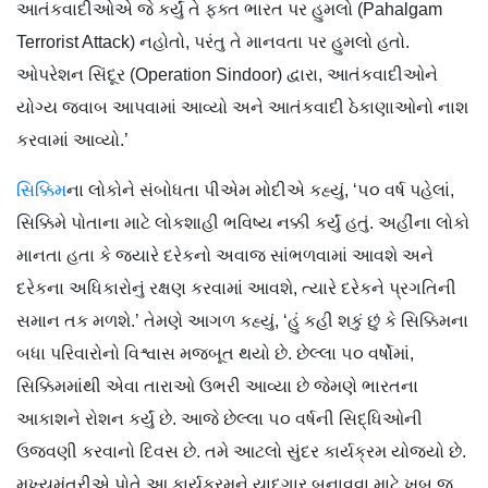
આતંકવાદીઓએ જે કર્યું તે ફક્ત ભારત પર હુમલો (Pahalgam
Terrorist Attack) નહોતો, પરંતુ તે માનવતા પર હુમલો હતો.
ઓપરેશન સિંદૂર (Operation Sindoor) દ્વારા, આતંકવાદીઓને
યોગ્ય જવાબ આપવામાં આવ્યો અને આતંકવાદી ઠેકાણાઓનો નાશ
કરવામાં આવ્યો.’
સિક્કિમ
ના લોકોને સંબોધતા પીએમ મોદીએ કહ્યું, ‘૫૦ વર્ષ પહેલાં,
સિક્કિમે પોતાના માટે લોકશાહી ભવિષ્ય નક્કી કર્યું હતું. અહીંના લોકો
માનતા હતા કે જ્યારે દરેકનો અવાજ સાંભળવામાં આવશે અને
દરેકના અધિકારોનું રક્ષણ કરવામાં આવશે, ત્યારે દરેકને પ્રગતિની
સમાન તક મળશે.’ તેમણે આગળ કહ્યું, ‘હું કહી શકું છું કે સિક્કિમના
બધા પરિવારોનો વિશ્વાસ મજબૂત થયો છે. છેલ્લા ૫૦ વર્ષોમાં,
સિક્કિમમાંથી એવા તારાઓ ઉભરી આવ્યા છે જેમણે ભારતના
આકાશને રોશન કર્યું છે. આજે છેલ્લા ૫૦ વર્ષની સિદ્ધિઓની
ઉજવણી કરવાનો દિવસ છે. તમે આટલો સુંદર કાર્યક્રમ યોજ્યો છે.
મુખ્યમંત્રીએ પોતે આ કાર્યક્રમને યાદગાર બનાવવા માટે ખૂબ જ