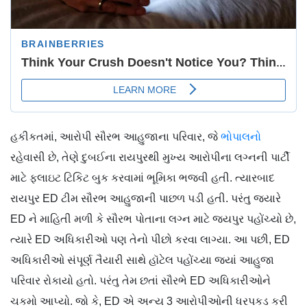
હકીકતમાં, આરોપી સૌરભ આહુજાના પરિવાર, જે
ભોપાલનો
રહેવાસી છે, તેણે દુબઈના રાયપુરથી મુખ્ય આરોપીના લગ્નની પાર્ટી
માટે ફ્લાઇટ ટિકિટ બુક કરવામાં ભૂમિકા ભજવી હતી. ત્યારબાદ
રાયપુર ED ટીમ સૌરભ આહુજાની પાછળ પડી હતી. પરંતુ જ્યારે
ED ને માહિતી મળી કે સૌરભ પોતાના લગ્ન માટે જયપુર પહોંચ્યો છે,
ત્યારે ED અધિકારીઓ પણ તેનો પીછો કરવા લાગ્યા. આ પછી, ED
અધિકારીઓ સંપૂર્ણ તૈયારી સાથે હૉટેલ પહોંચ્યા જ્યાં આહુજા
પરિવાર રોકાયો હતો. પરંતુ તેમ છતાં સૌરભે ED અધિકારીઓને
ચકમો આપ્યો. જો કે, ED એ અન્ય 3 આરોપીઓની ધરપકડ કરી