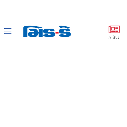
ઇ-પેપર