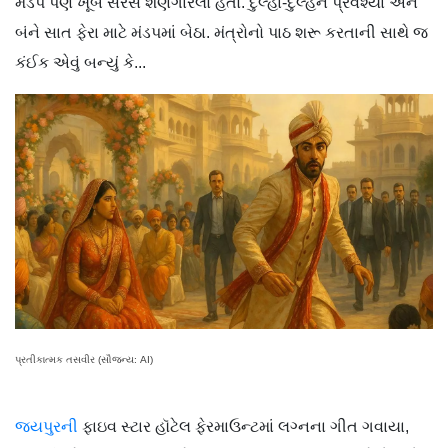
મંડપ પણ ખૂબ સરસ શણગારેલો હતો. દુલ્હા-દુલ્હન પ્રવેશ્યા અને
બંને સાત ફેરા માટે મંડપમાં બેઠા. મંત્રોનો પાઠ શરૂ કરતાની સાથે જ
કંઈક એવું બન્યું કે...
પ્રતીકાત્મક તસવીર (સૌજન્ય: AI)
જયપુરની
ફાઇવ સ્ટાર હૉટેલ ફેરમાઉન્ટમાં લગ્નના ગીત ગવાયા,