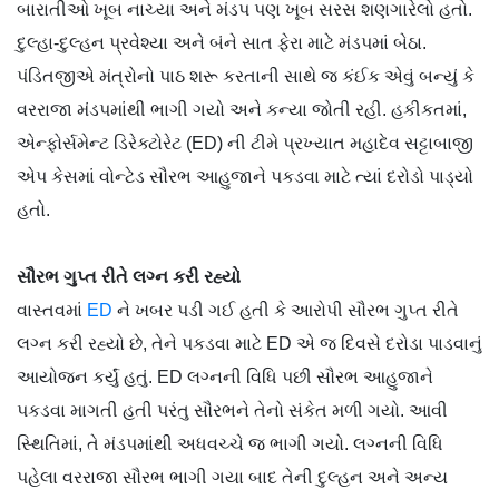
બારાતીઓ ખૂબ નાચ્યા અને મંડપ પણ ખૂબ સરસ શણગારેલો હતો.
દુલ્હા-દુલ્હન પ્રવેશ્યા અને બંને સાત ફેરા માટે મંડપમાં બેઠા.
પંડિતજીએ મંત્રોનો પાઠ શરૂ કરતાની સાથે જ કંઈક એવું બન્યું કે
વરરાજા મંડપમાંથી ભાગી ગયો અને કન્યા જોતી રહી. હકીકતમાં,
એન્ફોર્સમેન્ટ ડિરેક્ટોરેટ (ED) ની ટીમે પ્રખ્યાત મહાદેવ સટ્ટાબાજી
એપ કેસમાં વોન્ટેડ સૌરભ આહુજાને પકડવા માટે ત્યાં દરોડો પાડ્યો
હતો.
સૌરભ ગુપ્ત રીતે લગ્ન કરી રહ્યો
વાસ્તવમાં
ED
ને ખબર પડી ગઈ હતી કે આરોપી સૌરભ ગુપ્ત રીતે
લગ્ન કરી રહ્યો છે, તેને પકડવા માટે ED એ જ દિવસે દરોડા પાડવાનું
આયોજન કર્યું હતું. ED લગ્નની વિધિ પછી સૌરભ આહુજાને
પકડવા માગતી હતી પરંતુ સૌરભને તેનો સંકેત મળી ગયો. આવી
સ્થિતિમાં, તે મંડપમાંથી અધવચ્ચે જ ભાગી ગયો. લગ્નની વિધિ
પહેલા વરરાજા સૌરભ ભાગી ગયા બાદ તેની દુલ્હન અને અન્ય