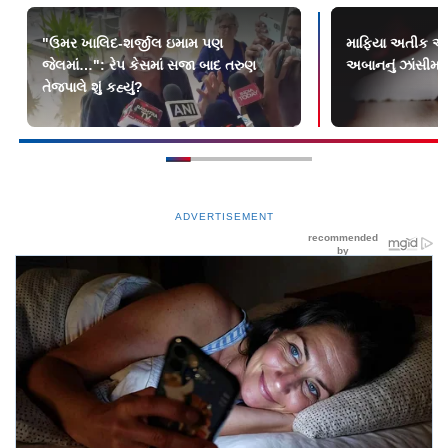
"ઉમર ખાલિદ-શર્જીલ ઇમામ પણ
માફિયા અતીક અહે
જેલમાં…": રેપ કેસમાં સજા બાદ તરુણ
અબાનનું ઝાંસીમાં
તેજપાલે શું કહ્યું?
ADVERTISEMENT