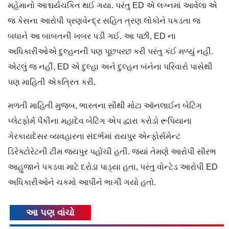
મહેમાનો આશ્ચર્યચકિત થઈ ગયા. પરંતુ ED એ લગ્નમાં આવેલા એ
જ કેસના આરોપી પ્રણવેન્દ્ર સહિત ત્રણ લોકોને પકડતા જ
બધાને આ બાબતની ખબર પડી ગઈ. આ પછી, ED ના
અધિકારીઓએ દુલ્હનની પણ પૂછપરછ કરી પરંતુ કંઈ મળ્યું નહીં.
એટલું જ નહીં, ED એ દુલ્હા અને દુલ્હન બંનેના પરિવારો પાસેથી
પણ માહિતી એકત્રિત કરી.
મળતી માહિતી મુજબ, ભારતના સૌથી મોટા ઑનલાઈન બેટિંગ
પ્લેટફોર્મ પૈકીના મહાદેવ બેટિંગ એપ દ્વારા કરોડો રૂપિયાના
ગેરકાયદેસર વ્યવહારના સંદર્ભમાં રાયપુર એન્ફોર્સમેન્ટ
ડિરેક્ટોરેટની ટીમ જયપુર પહોંચી હતી. જ્યાં તેમણે આરોપી સૌરભ
આહુજાને પકડવા માટે દરોડા પાડ્યા હતા, પરંતુ વોન્ટેડ આરોપી ED
અધિકારીઓને ચકમો આપીને ભાગી ગયો હતો.
આ પણ વાંચો