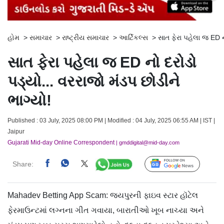
હોમ
>
સમાચાર
>
રાષ્ટ્રીય સમાચાર
>
આર્ટિકલ્સ
>
સાત ફેરા પહેલા જ ED ન
સાત ફેરા પહેલા જ ED નો દરોડો
પડ્યો... વરરાજો મંડપ છોડીને
ભાગ્યો!
Published : 03 July, 2025 08:00 PM | Modified : 04 July, 2025 06:55 AM | IST |
Jaipur
Gujarati Mid-day Online Correspondent
| gmddigital@mid-day.com
Share:
Follow Us
Mahadev Betting App Scam: જયપુરની ફાઇવ સ્ટાર હૉટેલ
ફેરમાઉન્ટમાં લગ્નના ગીત ગવાયા, બારાતીઓ ખૂબ નાચ્યા અને