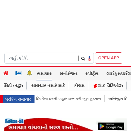
|
OPEN APP
સમાચાર
મનોરંજન
સ્પોર્ટ્સ
લાઈફસ્ટાઈલ
સિટી ન્યૂઝ
સમાચાર તમારે માટે
કૉલમ
શૉટ વિડિઓઝ
ાર શરૂ કરી ભૂખ હડતાળ
અભિજીત દિપકેએ CJPની નવી નીતિ જાહેર કરી, સપ્ટેમ્બ
બ્રેકિંગ સમાચાર