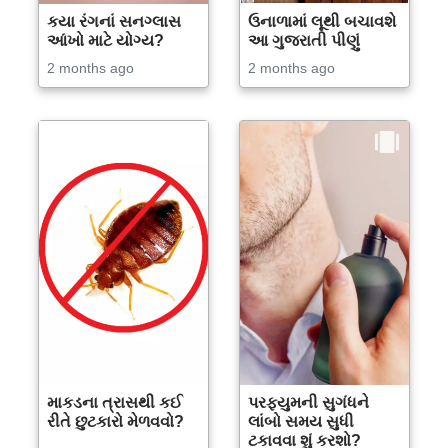
કયા રંગનાં સનગ્લાસ
ઉનાળામાં લૂથી બચાવશે
આંખો માટે યોગ્ય?
આ ગુજરાતી પીણું
2 months ago
2 months ago
માકડના ત્રાસથી કઈ
પરફ્યુમની સુગંધને
રીતે છુટકારો મેળવવો?
લાંબો સમય સુધી
ટકાવવા શું કરશો?