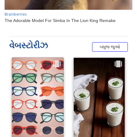
વેબસ્ટોરીઝ
બધુજ જુઓ