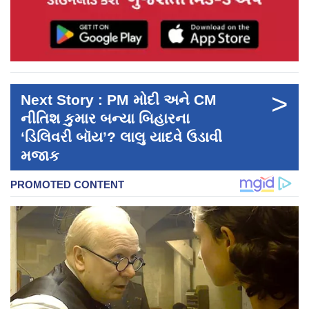
>
Next Story : PM મોદી અને CM
નીતિશ કુમાર બન્યા બિહારના
‘ડિલિવરી બૉય’? લાલુ યાદવે ઉડાવી
મજાક