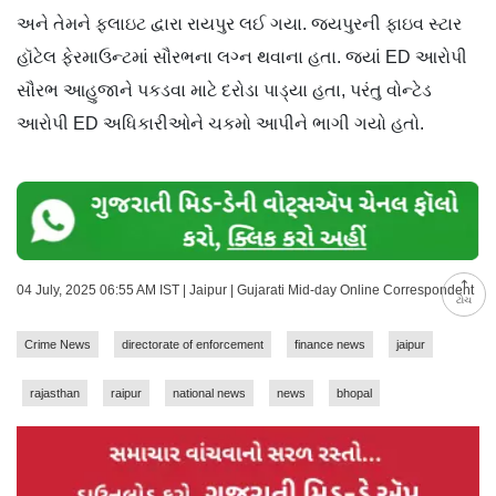
અને તેમને ફ્લાઇટ દ્વારા રાયપુર લઈ ગયા. જયપુરની ફાઇવ સ્ટાર
હૉટેલ ફેરમાઉન્ટમાં સૌરભના લગ્ન થવાના હતા. જ્યાં ED આરોપી
સૌરભ આહુજાને પકડવા માટે દરોડા પાડ્યા હતા, પરંતુ વોન્ટેડ
આરોપી ED અધિકારીઓને ચકમો આપીને ભાગી ગયો હતો.
04 July, 2025 06:55 AM IST | Jaipur | Gujarati Mid-day Online Correspondent
ટોચ
Crime News
directorate of enforcement
finance news
jaipur
rajasthan
raipur
national news
news
bhopal