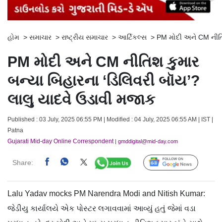
હોમ
>
સમાચાર
>
રાષ્ટ્રીય સમાચાર
>
આર્ટિકલ્સ
>
PM મોદી અને CM નીતિશ
PM મોદી અને CM નીતિશ કુમાર
બન્યા બિહારના ‘ડિલિવરી બૉય’?
લાલુ યાદવે ઉડાવી મજાક
Published : 03 July, 2025 06:55 PM | Modified : 04 July, 2025 06:55 AM | IST |
Patna
Gujarati Mid-day Online Correspondent
| gmddigital@mid-day.com
Share:
Follow Us
Lalu Yadav mocks PM Narendra Modi and Nitish Kumar:
જેડીયુ કાર્યાલયે એક પોસ્ટર લગાવવામાં આવ્યું હતું જેમાં વડા