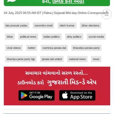
04 July, 2025 06:55 AM IST | Patna | Gujarati Mid-day Online Correspondent
ટોચ
lalu prasad yadav
narendra modi
nitish kumar
bihar elections
bihar
political news
indian politics
dirty politics
social media
viral videos
twitter
rashtriya janata dal
bharatiya janata party
bhartiya janta party bjp
janata dal united
national news
news