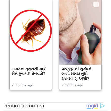
માકડના ત્રાસથી કઈ
પરફ્યુમની સુગંધને
રીતે છુટકારો મેળવવો?
લાંબો સમય સુધી
ટકાવવા શું કરશો?
2 months ago
2 months ago