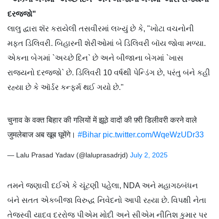
દરજ્જો"
લાલુ દ્વારા શૅર કરાયેલી તસવીરમાં લખ્યું છે કે, "ખોટા વચનોની
મફત ડિલિવરી. બિહારની શેરીઓમાં બે ડિલિવરી બૉય જોવા મળ્યા.
એકના બેગમાં `અચ્છે દિન` છે અને બીજાના બેગમાં `ખાસ
રાજ્યનો દરજ્જો` છે. ડિલિવરી 10 વર્ષથી પેન્ડિંગ છે, પરંતુ બંને કહી
રહ્યા છે કે ઑર્ડર કન્ફર્મ થઈ ગયો છે."
चुनाव के वक्त बिहार की गलियों में झूठे वादों की फ़्री डिलीवरी करने वाले
जुमलेबाज अब खूब घूमेंगे।
#Bihar
pic.twitter.com/WqeWzUDr33
— Lalu Prasad Yadav (@laluprasadrjd)
July 2, 2025
તમને જણાવી દઈએ કે ચૂંટણી પહેલા, NDA અને મહાગઠબંધન
બંને સતત એકબીજા વિરુદ્ધ નિવેદનો આપી રહ્યા છે. વિપક્ષી નેતા
તેજસ્વી યાદવ દરરોજ પીએમ મોદી અને સીએમ નીતિશ કુમાર પર