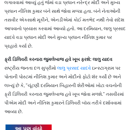
લગાવવામાં આવ્યું હતું જેમાં વડા પ્રધાન નરેન્દ્ર મોદી અને મુખ્ય
પ્રધાન નીતિશ કુમાર બંને સાથે જોવા મળ્યા હતા. બંને નેતાઓની
તસવીર એકસાથે મૂકીને, એનડીએમાં કોઈ મતભેદ નથી તેવો સંદેશ
આપવાનો પ્રયાસ કરવામાં આવ્યો હતો. આ દરમિયાન, લાલુ પ્રસાદ
યાદવે વડા પ્રધાન મોદી અને મુખ્ય પ્રધાન નીતિશ કુમાર પર
પ્રહારો કર્યા છે.
ફ્રી ડિલિવરી કરનારા જુમલેબાજ હવે ખૂબ ફરશે: લાલુ યાદવ
રાષ્ટ્રીય જનતા દળ સુપ્રીમો
લાલુ પ્રસાદ યાદવે
ઇન્સ્ટાગ્રામ પર
પોતાની પોસ્ટમાં નીતિશ કુમાર અને મોદીનો ફોટો શૅર કર્યો છે અને
લખ્યું છે કે, "ચૂંટણી દરમિયાન બિહારની શેરીઓમાં ખોટા વચનોની
ફ્રી ડિલિવરી કરનારા જુમલેબાજ હવે ખૂબ જોવા મળશે." તસવીરમાં
પીએમ મોદી અને નીતિશ કુમારને ડિલિવરી બૉય તરીકે દર્શાવવામાં
આવ્યા છે.
આ પણ વાંચો