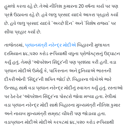
હુમલો કરતા રહે છે. તેઓ નીતિશ કુમારના 20 વર્ષના કાર્ય પર પણ
પ્રશ્નો ઉઠાવતા રહે છે. હવે લાલુ પ્રસાદ યાદવે આકરા પ્રહારો કર્યા
છે. હવે લાલુ પ્રસાદ યાદવે `અચ્છે દિન` અને `વિશેષ રાજ્ય` પર
સીધા પ્રહાર કર્યા છે.
તાજેતરમાં,
પ્રધાનમંત્રી નરેન્દ્ર મોદીએ
બિહારની મુલાકાત
દરમિયાન ૪૮,૫૨૦ કરોડ રૂપિયાથી વધુના પ્રોજેક્ટ્સનું ઉદ્ઘાટન
કર્યું હતું. તેમણે ‘ઑપરેશન સિંદૂર’ની પણ પ્રશંસા કરી હતી. વડા
પ્રધાન મોદીએ ઉમેર્યું કે, પાકિસ્તાન અને દુનિયાએ ભારતની
દીકરીઓની ‘સિંદૂર’ની શક્તિ જોઈ છે. બિહારના લોકોએ ભારે
ઉત્સાહ સાથે વડા પ્રધાન નરેન્દ્ર મોદીનું સ્વાગત કર્યું હતું. રસ્તાઓ
પર ઠેર-ઠેર ‘ઑપરેશન સિંદૂર’ના પોસ્ટરો જોવા મળ્યા હતા. રેલીમાં
વડા પ્રધાન નરેન્દ્ર મોદી સાથે બિહારના મુખ્યમંત્રી નીતિશ કુમાર
અને નાયબ મુખ્યમંત્રી સમ્રાટ ચૌધરી પણ જોડાયા હતા.
વડાપ્રધાન મોદીએ મોદીએ કરકટમાં ૪૮,૫૨૦ કરોડ રૂપિયાથી