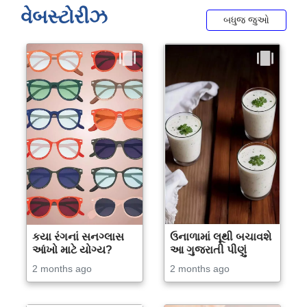
વેબસ્ટોરીઝ
બધુજ જુઓ
કયા રંગનાં સનગ્લાસ
ઉનાળામાં લૂથી બચાવશે
આંખો માટે યોગ્ય?
આ ગુજરાતી પીણું
2 months ago
2 months ago