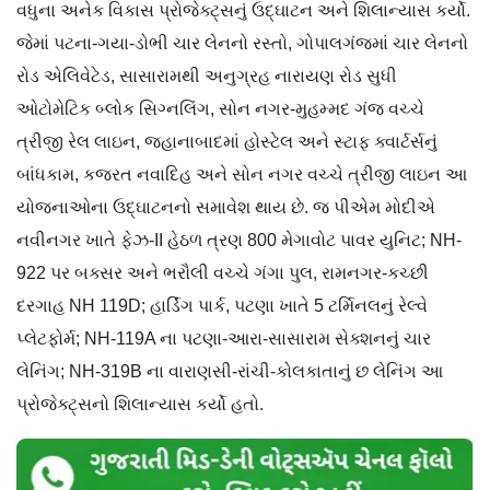
વધુના અનેક વિકાસ પ્રોજેક્ટ્સનું ઉદ્ઘાટન અને શિલાન્યાસ કર્યો.
જેમાં પટના-ગયા-ડોભી ચાર લેનનો રસ્તો, ગોપાલગંજમાં ચાર લેનનો
રોડ એલિવેટેડ, સાસારામથી અનુગ્રહ નારાયણ રોડ સુધી
ઓટોમેટિક બ્લોક સિગ્નલિંગ, સોન નગર-મુહમ્મદ ગંજ વચ્ચે
ત્રીજી રેલ લાઇન, જહાનાબાદમાં હોસ્ટેલ અને સ્ટાફ ક્વાર્ટર્સનું
બાંધકામ, કજરત નવાદિહ અને સોન નગર વચ્ચે ત્રીજી લાઇન આ
યોજનાઓના ઉદ્ઘાટનનો સમાવેશ થાય છે. જ પીએમ મોદીએ
નવીનગર ખાતે ફેઝ-II હેઠળ ત્રણ 800 મેગાવોટ પાવર યુનિટ; NH-
922 પર બક્સર અને ભરૌલી વચ્ચે ગંગા પુલ, રામનગર-કચ્છી
દરગાહ NH 119D; હાર્ડિંગ પાર્ક, પટણા ખાતે 5 ટર્મિનલનું રેલ્વે
પ્લેટફોર્મ; NH-119A ના પટણા-આરા-સાસારામ સેક્શનનું ચાર
લેનિંગ; NH-319B ના વારાણસી-રાંચી-કોલકાતાનું છ લેનિંગ આ
પ્રોજેક્ટ્સનો શિલાન્યાસ કર્યો હતો.