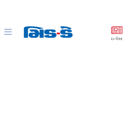
ઇ-પેપર