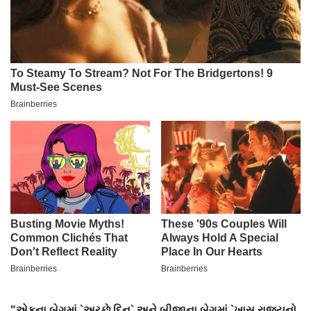
"એકના બેગમાં `અચ્છે દિન` અને બીજાના બેગમાં `ખાસ રાજ્યનો