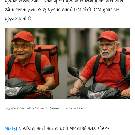
પ્રધાન નરેન્દ્ર મોદી અને મુખ્ય પ્રધાન નીતિશ કુમાર બંને સાથે
જોવા મળ્યા હતા. લાલુ પ્રસાદ યાદવે PM મોદી, CM કુમાર પર
પ્રહાર કર્યા છે.
લાલુ પ્રસાદ યાદવે શૅર કરેલી તસવીર (સૌજન્ય: સોશિયલ મીડિયા)
જેડીયુ
કાર્યાલય અને અન્ય ઘણી જગ્યાએ એક પોસ્ટર