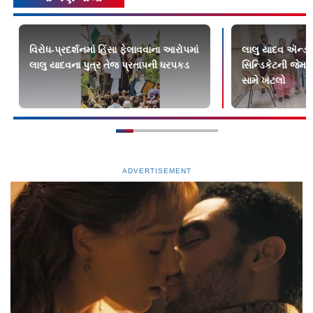
વિરોધ-પ્રદર્શનમાં હિંસા ફેલાવવાના આરોપમાં
લાલુ યાદવ ઍન્ડ 
લાલુ યાદવના પુત્ર તેજ પ્રતાપની ધરપકડ
સિન્ડિકેટની જેમ ક
સામે ખટલો
ADVERTISEMENT