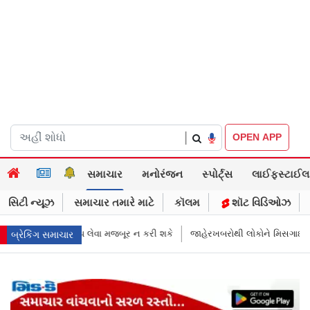
|
OPEN APP
સમાચાર
મનોરંજન
સ્પોર્ટ્સ
લાઈફસ્ટાઈલ
સિટી ન્યૂઝ
સમાચાર તમારે માટે
કૉલમ
શૉટ વિડિઓઝ
 શકે
જાહેરખબરોથી લોકોને મિસગાઇડ કરનારી સેલિબ્રિટીઝ પણ ગુનેગાર ગણાય
બ્રેકિંગ સમાચાર