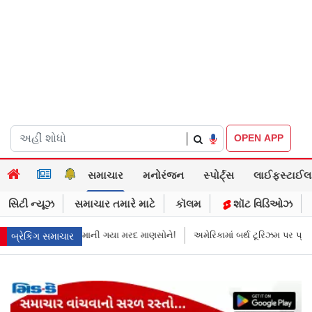
|
OPEN APP
સમાચાર
મનોરંજન
સ્પોર્ટ્સ
લાઈફસ્ટાઈલ
સિટી ન્યૂઝ
સમાચાર તમારે માટે
કૉલમ
શૉટ વિડિઓઝ
માની ગયા મરદ માણસોને!
અમેરિકામાં બર્થ ટૂરિઝમ પર પ્રતિબંધ મૂક્યો ડોનલ્ડ ટ્ર
બ્રેકિંગ સમાચાર