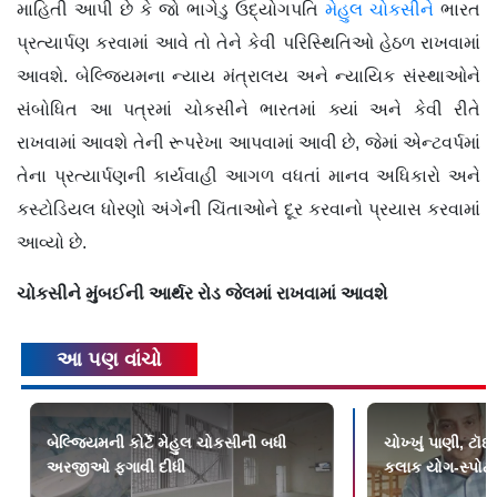
માહિતી આપી છે કે જો ભાગેડુ ઉદ્યોગપતિ
મેહુલ ચોકસીને
ભારત
પ્રત્યાર્પણ કરવામાં આવે તો તેને કેવી પરિસ્થિતિઓ હેઠળ રાખવામાં
આવશે. બેલ્જિયમના ન્યાય મંત્રાલય અને ન્યાયિક સંસ્થાઓને
સંબોધિત આ પત્રમાં ચોકસીને ભારતમાં ક્યાં અને કેવી રીતે
રાખવામાં આવશે તેની રૂપરેખા આપવામાં આવી છે, જેમાં એન્ટવર્પમાં
તેના પ્રત્યાર્પણની કાર્યવાહી આગળ વધતાં માનવ અધિકારો અને
કસ્ટોડિયલ ધોરણો અંગેની ચિંતાઓને દૂર કરવાનો પ્રયાસ કરવામાં
આવ્યો છે.
ચોકસીને મુંબઈની આર્થર રોડ જેલમાં રાખવામાં આવશે
આ પણ વાંચો
બેલ્જિયમની કોર્ટે મેહુલ ચોકસીની બધી
ચોખ્ખું પાણી, ટૉઇલ
અરજીઓ ફગાવી દીધી
કલાક યોગ-સ્પોર્ટ