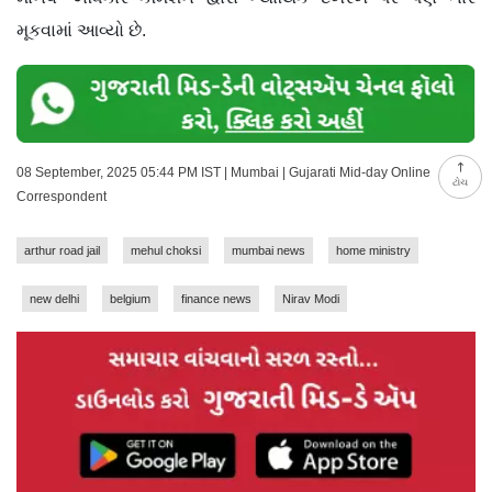
મૂકવામાં આવ્યો છે.
08 September, 2025 05:44 PM IST | Mumbai | Gujarati Mid-day Online
ટોચ
Correspondent
arthur road jail
mehul choksi
mumbai news
home ministry
new delhi
belgium
finance news
Nirav Modi