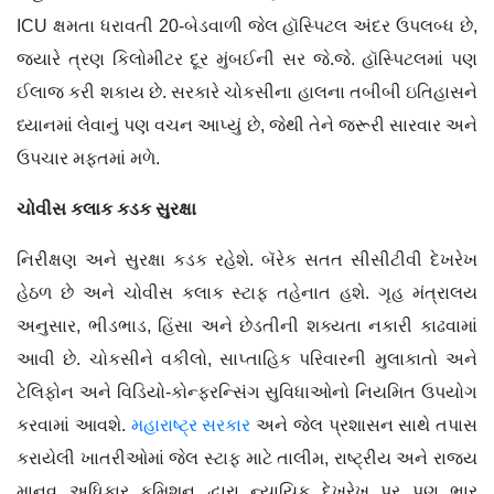
ICU ક્ષમતા ધરાવતી 20-બેડવાળી જેલ હૉસ્પિટલ અંદર ઉપલબ્ધ છે,
જ્યારે ત્રણ કિલોમીટર દૂર મુંબઈની સર જે.જે. હૉસ્પિટલમાં પણ
ઈલાજ કરી શકાય છે. સરકારે ચોકસીના હાલના તબીબી ઇતિહાસને
ધ્યાનમાં લેવાનું પણ વચન આપ્યું છે, જેથી તેને જરૂરી સારવાર અને
ઉપચાર મફતમાં મળે.
ચોવીસ કલાક કડક સુરક્ષા
નિરીક્ષણ અને સુરક્ષા કડક રહેશે. બૅરેક સતત સીસીટીવી દેખરેખ
હેઠળ છે અને ચોવીસ કલાક સ્ટાફ તહેનાત હશે. ગૃહ મંત્રાલય
અનુસાર, ભીડભાડ, હિંસા અને છેડતીની શક્યતા નકારી કાઢવામાં
આવી છે. ચોકસીને વકીલો, સાપ્તાહિક પરિવારની મુલાકાતો અને
ટેલિફોન અને વિડિયો-કોન્ફરન્સિંગ સુવિધાઓનો નિયમિત ઉપયોગ
કરવામાં આવશે.
મહારાષ્ટ્ર સરકાર
અને જેલ પ્રશાસન સાથે તપાસ
કરાયેલી ખાતરીઓમાં જેલ સ્ટાફ માટે તાલીમ, રાષ્ટ્રીય અને રાજ્ય
માનવ અધિકાર કમિશન દ્વારા ન્યાયિક દેખરેખ પર પણ ભાર