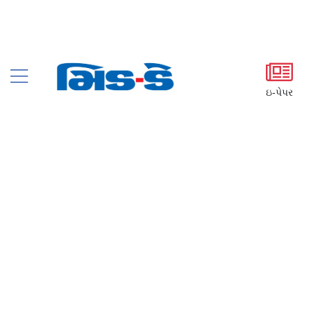
ઇ-પેપર