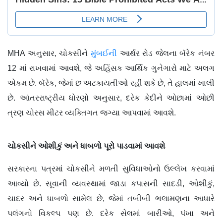
MHA અનુસાર, ચોકસીને
મુંબઈની
આર્થર રોડ જેલના બૅરેક નંબર
12 માં રાખવામાં આવશે, જે અહિંસક આર્થિક ગુનેગારો માટે અલગ
એકમ છે. બૅરેક, જેમાં છ અટકાયતીઓ રહી શકે છે, તે હાલમાં ખાલી
છે. આંતરરાષ્ટ્રીય ધોરણો અનુસાર, દરેક કેદીને ઓછામાં ઓછી
ત્રણ ચોરસ મીટર વ્યક્તિગત જગ્યા આપવામાં આવશે.
ચોકસીને ઓશીકું અને ધાબળો પૂરો પાડવામાં આવશે
સરકારના પત્રમાં ચોકસીને મળતી સુવિધાઓનો ઉલ્લેખ કરવામાં
આવ્યો છે. સૂવાની વ્યવસ્થામાં જાડા કપાસની સાદડી, ઓશીકું,
ચાદર અને ધાબળો સામેલ છે, જેમાં તબીબી ભલામણના આધારે
પલંગનો વિકલ્પ પણ છે. દરેક સેલમાં બારીઓ, પંખા અને