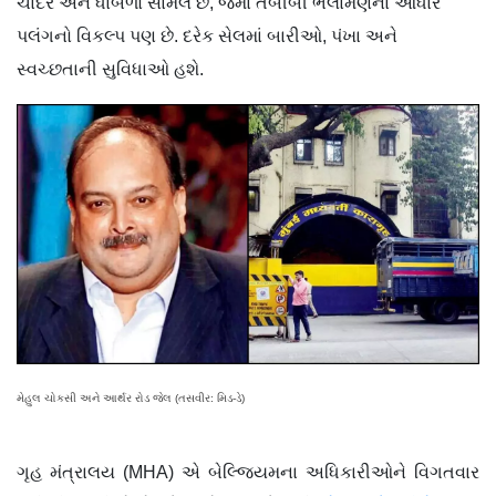
ચાદર અને ધાબળો સામેલ છે, જેમાં તબીબી ભલામણના આધારે
પલંગનો વિકલ્પ પણ છે. દરેક સેલમાં બારીઓ, પંખા અને
સ્વચ્છતાની સુવિધાઓ હશે.
મેહુલ ચોકસી અને આર્થર રોડ જેલ (તસવીર: મિડ-ડે)
ગૃહ મંત્રાલય (MHA) એ બેલ્જિયમના અધિકારીઓને વિગતવાર