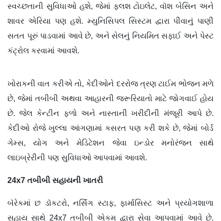
સ્વચ્છતાની સુવિધાઓ હશે, જેમાં ફ્લશ ટોઇલેટ, વૉશ બેસિન અને
શાવર એરિયા પણ હશે. મ્યુનિસિપલ સિસ્ટમ દ્વારા પીવાનું પાણી
સતત પૂરું પાડવામાં આવે છે, અને સેલનું નિયમિત સફાઈ અને પેસ્ટ
કંટ્રોલ કરવામાં આવશે.
ખોરાકની વાત કરીએ તો, કેદીઓને દરરોજ ત્રણ ટાઈમ ભોજન મળે
છે, જેમાં તબીબી અથવા આહારની જરૂરિયાતો માટે જોગવાઈ હોય
છે. જેલ કેન્ટીન ફળો અને નાસ્તાની ખરીદીની મંજૂરી આપે છે.
કેદીઓ રોજે ખુલ્લા આંગણામાં કસરત પણ કરી શકે છે, જેમાં બોર્ડ
ગેમ્સ, યોગ અને મેડિટેશન જેવા ઇન્ડોર મનોરંજન સાથે
લાઇબ્રેરીની પણ સુવિધાઓ આપવામાં આવશે.
24x7
તબીબી સહાયની ખાતરી
બૅરેકમાં છ ડૉકટરો, નર્સિંગ સ્ટાફ, ફાર્માસિસ્ટ અને પ્રયોગશાળા
સહાય સાથે 24x7 તબીબી એકમ દ્વારા સેવા આપવામાં આવે છે.