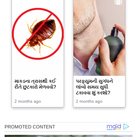
માકડના ત્રાસથી કઈ
પરફ્યુમની સુગંધને
રીતે છુટકારો મેળવવો?
લાંબો સમય સુધી
ટકાવવા શું કરશો?
2 months ago
2 months ago