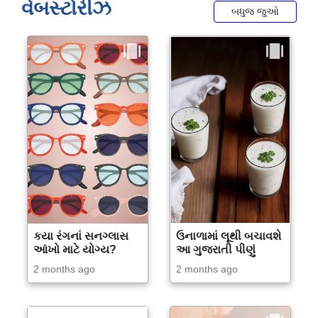
વેબસ્ટોરીઝ
બધુજ જુઓ
કયા રંગનાં સનગ્લાસ
ઉનાળામાં લૂથી બચાવશે
આંખો માટે યોગ્ય?
આ ગુજરાતી પીણું
2 months ago
2 months ago