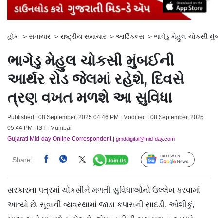
હોમ
>
સમાચાર
>
રાષ્ટ્રીય સમાચાર
>
આર્ટિકલ્સ
>
ભાગેડુ મેહુલ ચોકસી મ
ભાગેડુ મેહુલ ચોકસી મુંબઈની
આર્થર રોડ જેલમાં રહેશે, દિવસે
ત્રણ વખત મળશે આ સુવિધા
Published : 08 September, 2025 04:46 PM | Modified : 08 September, 2025
05:44 PM | IST | Mumbai
Gujarati Mid-day Online Correspondent
| gmddigital@mid-day.com
Share:
Follow Us
સરકારના પત્રમાં ચોકસીને મળતી સુવિધાઓનો ઉલ્લેખ કરવામાં
આવ્યો છે. સૂવાની વ્યવસ્થામાં જાડા કપાસની સાદડી, ઓશીકું,