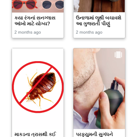
કયા રંગનાં સનગ્લાસ
ઉનાળામાં લૂથી બચાવશે
આંખો માટે યોગ્ય?
આ ગુજરાતી પીણું
2 months ago
2 months ago
માકડના ત્રાસથી કઈ
પરફ્યુમની સુગંધને