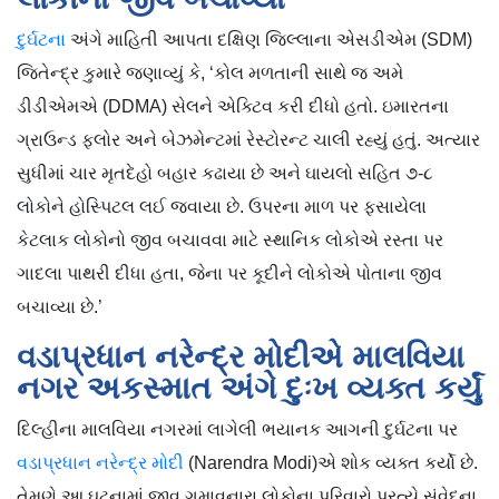
દુર્ઘટના
અંગે માહિતી આપતા દક્ષિણ જિલ્લાના એસડીએમ (SDM)
જિતેન્દ્ર કુમારે જણાવ્યું કે, ‘કોલ મળતાની સાથે જ અમે
ડીડીએમએ (DDMA) સેલને એક્ટિવ કરી દીધો હતો. ઇમારતના
ગ્રાઉન્ડ ફ્લોર અને બેઝમેન્ટમાં રેસ્ટોરન્ટ ચાલી રહ્યું હતું. અત્યાર
સુધીમાં ચાર મૃતદેહો બહાર કઢાયા છે અને ઘાયલો સહિત ૭-૮
લોકોને હોસ્પિટલ લઈ જવાયા છે. ઉપરના માળ પર ફસાયેલા
કેટલાક લોકોનો જીવ બચાવવા માટે સ્થાનિક લોકોએ રસ્તા પર
ગાદલા પાથરી દીધા હતા, જેના પર કૂદીને લોકોએ પોતાના જીવ
બચાવ્યા છે.’
વડાપ્રધાન નરેન્દ્ર મોદીએ માલવિયા
નગર અકસ્માત અંગે દુઃખ વ્યક્ત કર્યું
દિલ્હીના માલવિયા નગરમાં લાગેલી ભયાનક આગની દુર્ઘટના પર
વડાપ્રધાન નરેન્દ્ર મોદી
(Narendra Modi)એ શોક વ્યક્ત કર્યો છે.
તેમણે આ ઘટનામાં જીવ ગુમાવનારા લોકોના પરિવારો પ્રત્યે સંવેદના