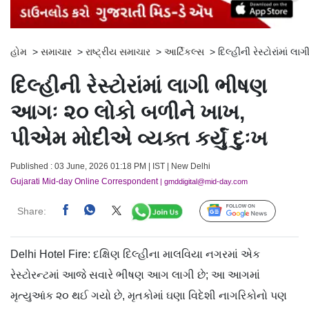
હોમ
>
સમાચાર
>
રાષ્ટ્રીય સમાચાર
>
આર્ટિકલ્સ
>
દિલ્હીની રેસ્ટોરાંમાં
દિલ્હીની રેસ્ટોરાંમાં લાગી ભીષણ
આગઃ ૨૦ લોકો બળીને ખાખ,
પીએમ મોદીએ વ્યક્ત કર્યું દુઃખ
Published : 03 June, 2026 01:18 PM | IST | New Delhi
Gujarati Mid-day Online Correspondent
| gmddigital@mid-day.com
Share:
Follow Us
Delhi Hotel Fire: દક્ષિણ દિલ્હીના માલવિયા નગરમાં એક
રેસ્ટોરન્ટમાં આજે સવારે ભીષણ આગ લાગી છે; આ આગમાં
મૃત્યુઆંક ૨૦ થઈ ગયો છે, મૃતકોમાં ઘણા વિદેશી નાગરિકોનો પણ