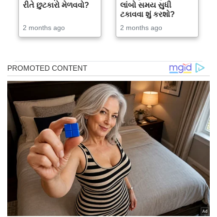
રીતે છુટકારો મેળવવો?
લાંબો સમય સુધી
ટકાવવા શું કરશો?
2 months ago
2 months ago