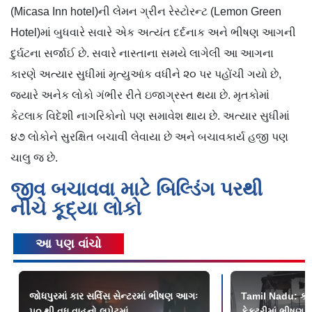
(Micasa Inn hotel)ની લેમન ગ્રીન રેસ્ટોરન્ટ (Lemon Green
Hotel)માં બુધવારે સવારે એક અત્યંત દર્દનાક અને ભીષણ આગની
દુર્ઘટના સર્જાઈ છે. સવારે નાસ્તાના સમયે લાગેલી આ આગના
કારણે અત્યાર સુધીમાં મૃત્યુઆંક વધીને ૨૦ પર પહોંચી ગયો છે,
જ્યારે અનેક લોકો ગંભીર રીતે ઇજાગ્રસ્ત થયા છે. મૃતકોમાં
કેટલાક વિદેશી નાગરિકોનો પણ સમાવેશ થાય છે. અત્યાર સુધીમાં
૪૭ લોકોને સુરક્ષિત બચાવી લેવાયા છે અને બચાવકાર્ય હજી પણ
ચાલુ જ છે.
જીવ બચાવવા માટે બિલ્ડિંગ પરથી
નીચે કૂદ્યા લોકો
આ પણ વાંચો
જોધપુરમાં કાર સર્વિસ સેન્ટરમાં ભીષણ આગઃ
Tamil Nadu: કર
૫૦ થી વધુ વાહનો લપેટમાં
ફેક્ટરીમાં ભીષણ