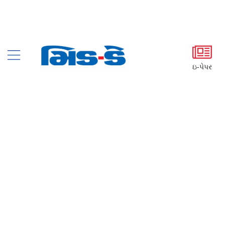
ઇ-પેપર