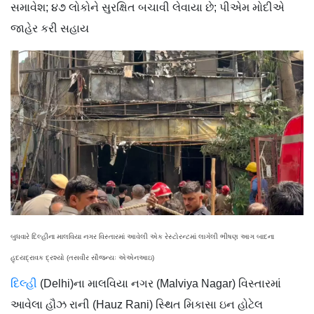
સમાવેશ; ૪૭ લોકોને સુરક્ષિત બચાવી લેવાયા છે; પીએમ મોદીએ
જાહેર કરી સહાય
બુધવારે દિલ્હીના માલવિયા નગર વિસ્તારમાં આવેલી એક રેસ્ટોરન્ટમાં લાગેલી ભીષણ આગ બાદના
હૃદયદ્રાવક દ્રશ્યો (તસવીર સૌજન્યઃ એએનઆઇ)
દિલ્હી
(Delhi)ના માલવિયા નગર (Malviya Nagar) વિસ્તારમાં
આવેલા હૌઝ રાની (Hauz Rani) સ્થિત મિકાસા ઇન હોટેલ