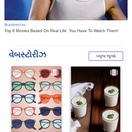
વેબસ્ટોરીઝ
બધુજ જુઓ