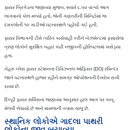
ફાયર બ્રિગેડના જણાવ્યા મુજબ, સવારે ૮.૫૦ વાગ્યે આગ
લાગવાનો કોલ મળ્યો હતો, જેની ગણતરીની મિનિટોમાં જ
દમકલોની ૧૦ ગાડીઓ ઘટનાસ્થળે પહોંચી ગઈ હતી.
ફાયર વિભાગની ટીમે ત્વરિત કાર્યવાહી કરીને બેઝમેન્ટમાં ફસાયેલા
ત્રણ લોકોને સુરક્ષિત બહાર કાઢી નજીકની હોસ્પિટલમાં ખસેડ્યા
હતા.
નેહરુ પ્લેસ ફાયર સ્ટેશનના ડિવિઝનલ ઓફિસર (DO) રવિન્દર
જાતે ઘટનાસ્થળે હાજર રહીને સમગ્ર ઓપરેશનની દેખરેખ રાખી
રહ્યા છે.
દિલ્હી ફાયર સર્વિસના જણાવ્યા અનુસાર હાલ આગ પર કાબૂ
મેળવી લેવાયો છે અને મામલાની તપાસ ચાલુ છે.
સ્થાનિક લોકોએ ગાદલા પાથરી
લોકોના જીવ બચાવ્યા