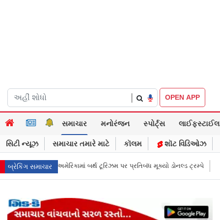
|
OPEN APP
સમાચાર
મનોરંજન
સ્પોર્ટ્સ
લાઈફસ્ટાઈલ
સિટી ન્યૂઝ
સમાચાર તમારે માટે
કૉલમ
શૉટ વિડિઓઝ
કામાં બર્થ ટૂરિઝમ પર પ્રતિબંધ મૂક્યો ડોનલ્ડ ટ્રમ્પે
Health Funda: મહારાષ્ટ્રમાં
બ્રેકિંગ સમાચાર