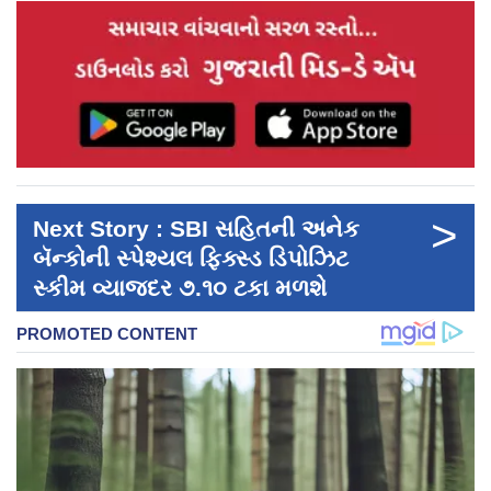
>
Next Story : SBI સહિતની અનેક
બૅન્કોની સ્પેશ્યલ ફિક્સ્ડ ડિપોઝિટ
સ્કીમ વ્યાજદર ૭.૧૦ ટકા મળશે