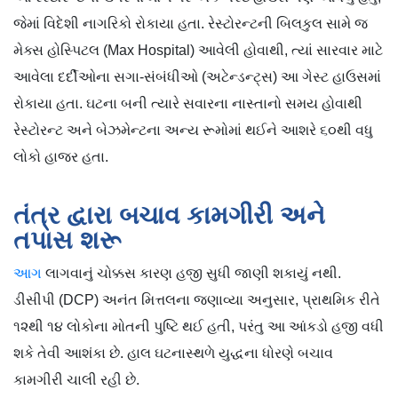
જેમાં વિદેશી નાગરિકો રોકાયા હતા. રેસ્ટોરન્ટની બિલકુલ સામે જ
મેક્સ હોસ્પિટલ (Max Hospital) આવેલી હોવાથી, ત્યાં સારવાર માટે
આવેલા દર્દીઓના સગા-સંબંધીઓ (અટેન્ડન્ટ્સ) આ ગેસ્ટ હાઉસમાં
રોકાયા હતા. ઘટના બની ત્યારે સવારના નાસ્તાનો સમય હોવાથી
રેસ્ટોરન્ટ અને બેઝમેન્ટના અન્ય રૂમોમાં થઈને આશરે ૬૦થી વધુ
લોકો હાજર હતા.
તંત્ર દ્વારા બચાવ કામગીરી અને
તપાસ શરૂ
આગ
લાગવાનું ચોક્કસ કારણ હજી સુધી જાણી શકાયું નથી.
ડીસીપી (DCP) અનંત મિત્તલના જણાવ્યા અનુસાર, પ્રાથમિક રીતે
૧૨થી ૧૪ લોકોના મોતની પુષ્ટિ થઈ હતી, પરંતુ આ આંકડો હજી વધી
શકે તેવી આશંકા છે. હાલ ઘટનાસ્થળે યુદ્ધના ધોરણે બચાવ
કામગીરી ચાલી રહી છે.