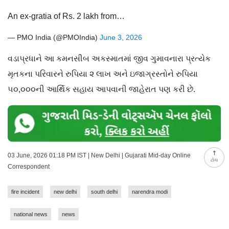
An ex-gratia of Rs. 2 lakh from…
— PMO India (@PMOIndia)
June 3, 2026
વડાપ્રધાને આ કમનસીબ અકસ્માતમાં જીવ ગુમાવનારા પ્રત્યેક
મૃતકના પરિવારને રુપિયા ૨ લાખ અને ઇજાગ્રસ્તોને રુપિયા
૫૦,૦૦૦ની આર્થિક સહાય આપવાની જાહેરાત પણ કરી છે.
03 June, 2026 01:18 PM IST | New Delhi | Gujarati Mid-day Online
ટોચ
Correspondent
fire incident
new delhi
south delhi
narendra modi
national news
news