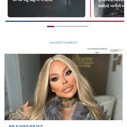
મશીનો બળીને ખ
ADVERTISEMENT