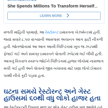
મળતી માહિતી પ્રમાણે, આ
રેસ્ટોરન્ટ
ઇમારતના બેઝમેન્ટમાં હતી.
જ્યાં સવારે ૮.૫૦ વાગ્યાની આસપાસ અચાનક આગ ફાટી નીકળી
હતી. જોતજોતામાં આ આગ આખી બિલ્ડિંગમાં ખૂબ જ ઝડપથી
ફેલાઈ ગઈ અને સમગ્ર ઇમારતને પોતાની ઝપેટમાં લઈ લીધી હતી.
આગનું વિકરાળ સ્વરૂપ જોઈને બિલ્ડિંગમાં હાજર લોકોમાં નાસભાગ
મચી ગઈ હતી અને પોતાનો જીવ બચાવવા માટે ઘણા લોકો ઈમારત
પરથી નીચે કૂદી પડ્યા હતા.
ઘટના સમયે રેસ્ટોરન્ટ અને ગેસ્ટ
હાઉસમાં ૬૦થી વધુ લોકો હાજર હતા
આ રેસ્ટોરન્ટની ઉપરના માળ પર એક ગેસ્ટ હાઉસ પણ આવેલું હતું,