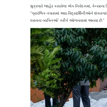
શુક્રવારે જાહેર કરાયેલા એક નિવેદનમાં, કેન્યાના ક્
"પ્રારંભિક તપાસમાં આઠ વિદ્યાર્થિનીઓને શંક
ધરાવતા વ્યક્તિઓ` તરીકે ઓળખવામાં આવ્યા છે."