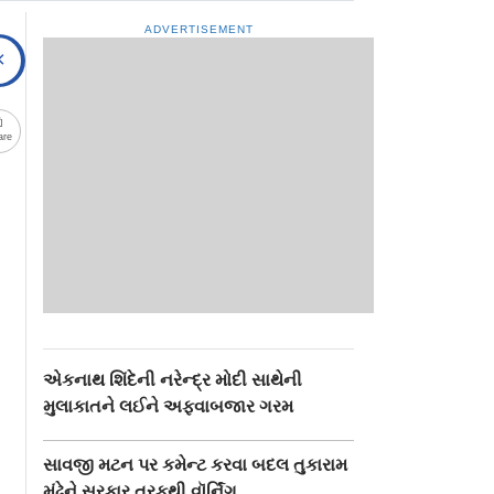
ADVERTISEMENT
are
એકનાથ શિંદેની નરેન્દ્ર મોદી સાથેની
મુલાકાતને લઈને અફવાબજાર ગરમ
સાવજી મટન પર કમેન્ટ કરવા બદલ તુકારામ
મુંઢેને સરકાર તરફથી વૉર્નિંગ