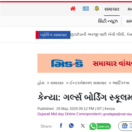
સમાચાર
મ
સિટી ન્યૂઝ
સમ
ુખ્ય પ્રધાન વિજયની પત્ની સંગીતાએ છૂટાછેડાની અરજી પાછી ખેંચી લીધી, કેસ બંધ 
બ્રેકિંગ સમાચાર
હોમ
>
સમાચાર
>
ઈન્ટરનેશનલ સમાચાર
>
આર્ટિકલ્સ
કેન્યા: ગર્લ્સ બોર્ડિંગ 
Published : 29 May, 2026 09:12 PM | IST | Kenya
Gujarati Mid-day Online Correspondent
| gmddigital@mid-da
Share: