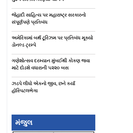
જેહાદી સાહિત્ય પર મહારાષ્ટ્ર સરકારનો
સંપૂર્ણપણે પ્રતિબંધ
અમેરિકામાં બર્થ ટૂરિઝમ પર પ્રતિબંધ મૂક્યો
ડોનલ્ડ ટ્રમ્પે
ગણેશોત્સવ દરમ્યાન મુંબઈથી કોકણ જવા
માટે દોડશે વધારાની ૫૨૨૦ બસ
ઝડપે લીધો એકનો જીવ, છને કર્યા
હૉસ્પિટલભેગા
મંજુલ