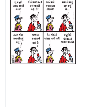
ારાયણ ગાદી
સસ્તા ટૂર-પૅકેજની લાલચ
અમેરિકા: ભારતીય
 મોમ્બાસામાં
આપીને થાઇલૅન્ડમાં ત્રણ
એન્જિનિયરે પત્નીન
ણ મંદિર
ભારતીયોનું અપહરણ
હત્યા કરી, મૃતદેહન
પ્રેમિકાને મોકલ્યો