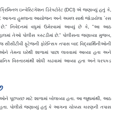
્રિમિનલ ઇન્વેસ્ટિગેશન ડિરેક્ટોરેટ (DCI) એ જણાવ્યું હતું કે,
કાસ્પદ આગના હુમલાના આયોજન અને અમલ સાથે જોડાયેલા `રસ
." નિવેદનમાં વધુમાં ઉમેરવામાં આવ્યું છે કે, "આ આઠ
ાલમાં તેઓ પોલીસ કસ્ટડીમાં છે." પોલીસના જણાવ્યા મુજબ,
જ સીસીટીવી ફૂટેજની ફોરેન્સિક તપાસ બાદ વિદ્યાર્થિનીઓની
ઓને તેમના ઘરેથી શાળામાં પાછા લાવવામાં આવ્યા હતા અને
સ્થાનિક વિસ્તારમાંથી શોધી કાઢવામાં આવ્યા હતા અને ધરપકડ
છ
ીઓને પૂછપરછ માટે શાળામાં બોલાવ્યા હતા. આ જૂથમાંથી, આઠ
યા હતા. પોલીસે જણાવ્યું હતું કે આગના ચોક્કસ કારણની તપાસ