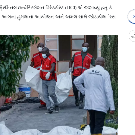
રિમિનલ ઇન્વેસ્ટિગેશન ડિરેક્ટોરેટ (DCI) એ જણાવ્યું હતું કે,
ાસ્પદ આગના હુમલાના આયોજન અને અમલ સાથે જોડાયેલા `રસ
Sh