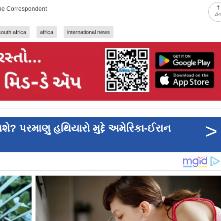
ine Correspondent
ટો
south africa
africa
international news
>
ુલશે? પરમાણુ હથિયારો મુદ્દે અમેરિકા-ઈરાન