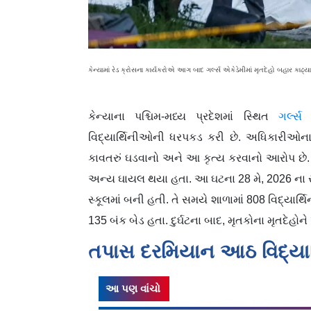
કેન્યામાં રેડ ક્રોસના કાર્યકરોએ આગ બાદ ગર્લ્સ એકેડેમીમાં મૃતદેહો બહાર કાઢ
કેન્યાના પશ્ચિમ-મધ્ય પ્રદેશમાં સ્થિત
ગર્લ્સ 
વિદ્યાર્થિનીઓની ધરપકડ કરી છે. અધિકારીઓન
કાવતરું ઘડવાનો અને આ કૃત્ય કરવાનો આરોપ છે. આ
અન્ય ઘાયલ થયા હતા. આ ઘટના 28 મે, 2026 ના રો
સ્કૂલમાં બની હતી. તે સમયે શાળામાં 808 વિદ્યાર
135 બંક બેડ હતા. દુર્ઘટના બાદ, મૃતકોના મૃતદેહોન
તપાસ દરમિયાન આઠ વિદ્ય
આ પણ વાંચો