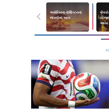
અમેરિકાના વૉશિંગ્ટનનાં
બેંગકો
જંગલોમાં આગ
સ્ટેજ
આખા પ
લોકો 
A