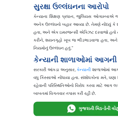
સુરક્ષા ઉલ્લંઘનના આરોપો
કેન્યાના શિક્ષણ પ્રધાન, જુલિયસ ઓગામ્બાએ જણા
અનેક ઉલ્લંઘનો બહાર આવ્યા છે. તેમણે નોંધ્યું કે
હતા, અને એક ઇમરજન્સી એક્ઝિટ દરવાજો હતો તેને
કરીને, શયનગૃહો ખૂબ જ ભીડભાડવાળા હતા, અને એક
નિયમોનું ઉલ્લંઘન હતું."
કેન્યાની શાળાઓમાં આગન
સરકારી આંકડા અનુસાર,
કેન્યાની
શાળાઓમાં આગન
વધુ કિસ્સાઓ નોંધાયા હતા. સંશોધકોના મતે, ઘણા
રહેવાની પરિસ્થિતિઓનો વિરોધ કરવા માટે આગ લગા
બાબતમાં વિગતવાર તપાસ કરી રહી છે.