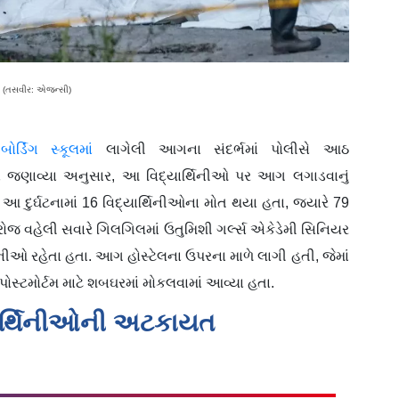
્યા (તસવીર: એજન્સી)
બોર્ડિંગ સ્કૂલમાં
લાગેલી આગના સંદર્ભમાં પોલીસે આઠ
ા જણાવ્યા અનુસાર, આ વિદ્યાર્થિનીઓ પર આગ લગાડવાનું
 દુર્ઘટનામાં 16 વિદ્યાર્થિનીઓના મોત થયા હતા, જ્યારે 79
જ વહેલી સવારે ગિલગિલમાં ઉતુમિશી ગર્લ્સ એકેડેમી સિનિયર
્થિનીઓ રહેતા હતા. આગ હોસ્ટેલના ઉપરના માળે લાગી હતી, જેમાં
ે પોસ્ટમોર્ટમ માટે શબઘરમાં મોકલવામાં આવ્યા હતા.
ાર્થિનીઓની અટકાયત