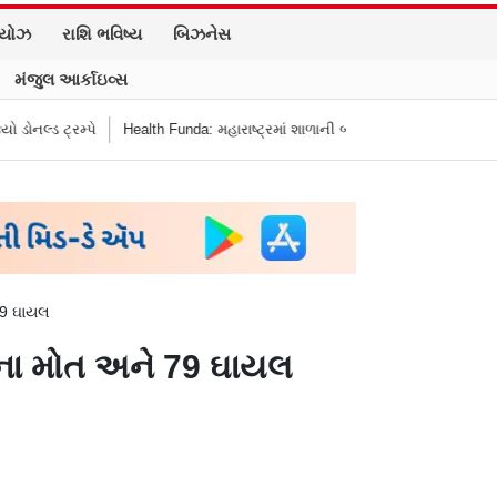
િયોઝ
રાશિ ભવિષ્ય
બિઝનેસ
મંજુલ આર્કાઇવ્સ
્ડ ટ્રમ્પે
Health Funda: મહારાષ્ટ્રમાં શાળાની બહાર જંક ફૂડ બૅન! બાળકોના સ્વાસ
 79 ઘાયલ
16 ના મોત અને 79 ઘાયલ