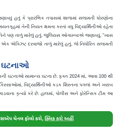
વ્યું હતું કે પ્રારંભિક તપાસમાં શાળામાં સલામતી ધોરણોના
 શયનગૃહમાં તેની નિયત ક્ષમતા કરતાં વધુ વિદ્યાર્થિનીઓ રહેતા
 પણ તાળું મારેલું હતું. જુલિયસ ઓગામ્બાએ જણાવ્યું, "ખાસ
 એક્ઝિટ દરવાજો તાળું મારેલું હતું, જે નિર્ધારિત સલામતી
ી ઘટનાઓ
ી ઘટનાઓ સામાન્ય ઘટના છે. ફક્ત 2024 માં, આવા 100 થી
 કિસ્સાઓમાં, વિદ્યાર્થિનીઓ કડક શિસ્તના પગલાં અને ખરાબ
ડવાના કૃત્યો કરે છે. હાલમાં, પોલીસ અને ફોરેન્સિક ટીમ આ