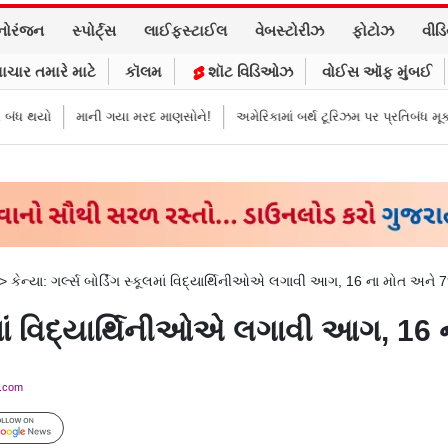
નોરંજન
સ્પોર્ટ્સ
લાઈફસ્ટાઈલ
વેબસ્ટોરીઝ
ફોટોઝ
વીડ
ાચાર તમારે માટે
કૉલમ
શૉટ વિડિઓઝ
વોઈસ ઑફ મુંબઈ
થયો
માની ગયા મરદ માણસોને!
અમેરિકામાં બર્થ ટૂરિઝમ પર પ્રતિબંધ મૂક્યો ડોનલ
>
કેન્યા: ગર્લ્સ બોર્ડિંગ સ્કૂલમાં વિદ્યાર્થિનીઓએ લગાવી આગ, 16 ના મોત અને
સ્કૂલમાં વિદ્યાર્થિનીઓએ લગાવી આગ, 
y.com
Follow Us