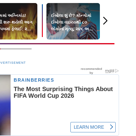
કમાં અગ્નિકાંડ!
ઈબોલા શું છે? કૉન્ગોમાં
શ્રી સ્વામીન
થી શરૂ થયેલી આગ
ઈબોલા વાઇરસથી ૮૦
સંસ્થાન દ્વારા
બમાં ફેલાઈ: ૨૭
લોકોનાં મૃત્યુ, ૨૪૬ અન્ય
સ્વામીનારાય
ભડથું
શંકાસ્પદ કેસો
બનશે
DVERTISEMENT