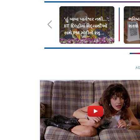
‘હું બાબા બાગેશ્વર નથી...’:
ભવિષ્ય
IIT દિલ્હીમાં વિદ્યાર્થીઓ
શકશે U
સાથે PM મોદીનો રમુજી
સંવાદ
A