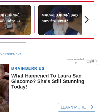
માં ચાર્જ લાગી
પંજાબમાં BJP અને SAD
SC અને ST 
PI પેમેન્ટ પર
પાછાં ભેગાં આવશે?
અનામતમાં ક્
લેયરનો સિદ્ધ
શકાય નહીં : 
DVERTISEMENT