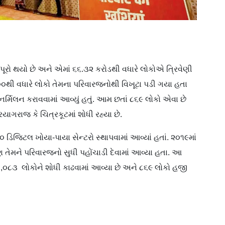
પૂરો થયો છે અને એમાં ૬૬.૩૨ કરોડથી વધારે લોકોએ ત્રિવેણી
,૦૦૦થી વધારે લોકો તેમના પરિવારજનોથી વિખૂટા પડી ગયા હતા
ુનર્મિલન કરાવવામાં આવ્યું હતું. આમ છતાં ૮૬૯ લોકો એવા છે
ાગરાજ કે ચિત્રકૂટમાં શોધી રહ્યા છે.
ડિજિટલ ખોયા-પાયા સેન્ટરો સ્થાપવામાં આવ્યાં હતાં. ૨૦૧૯માં
 તેમને પરિવારજનો સુધી પહોંચાડી દેવામાં આવ્યા હતા. આ
,૦૮૩ લોકોને શોધી કાઢવામાં આવ્યા છે અને ૮૬૯ લોકો હજી