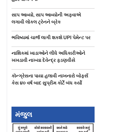
સાપ આવ્યો, સાપ આવ્યોની અફવાએ
લગાવી લોકલ ટ્રેનને બ્રેક
ભવિષ્યમાં ચાર્જ લાગી શકશે UPI પેમેન્ટ પર
નાશિકમાં ખાડાઓને લીધે અધિકારીઓને
ખખડાવી નાખ્યા દેવેન્દ્ર ફડણવીસે
કૉન્ગ્રેસના પાયા હલાવી નાખનારો બોફર્સ
કેસ ૪૦ વર્ષ બાદ સુપ્રીમ કોર્ટે બંધ કર્યો
મંજુલ