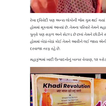
રેખા દ્વિવેદી પણ અન્ય લોકોની જેમ ગુમ થઈ ગયાં 
હોમમાં મૂકવામાં આવ્યાં છે. તેમના પરિવારે તેમને મહા
પુત્રો પણ સફળ અને સેટલ્ડ છે છતાં તેમને છોડીને 
હોમમાં બેઠાં-બેઠાં કોઈ તેમને આવીને લઈ જાય એની 
દરવાજા તરફ રહે છે.
મહાકુંભમાં ખાદી ઉત્પાદનોનું બમ્પર વેચાણ, ૧૨ કર