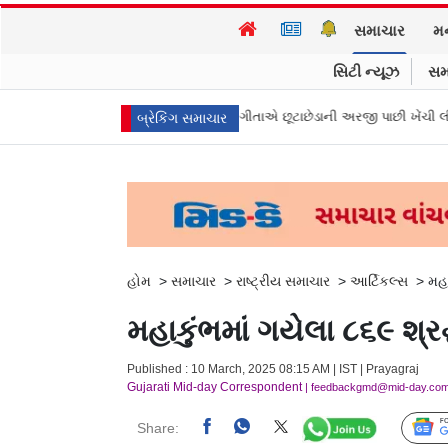
સમાચાર
મ
સિટી ન્યૂઝ
સમ
ા મુખ્ય પ્રધાન વિજયની પત્ની સંગીતાએ છૂટાછેડાની અરજી પાછી ખેંચી લીધી, કેસ બ
બ્રેકિંગ સમાચાર
હોમ
>
સમાચાર
>
રાષ્ટ્રીય સમાચાર
>
આર્ટિકલ્સ
>
મહા
મહાકુંભમાં ગયેલા ૮૬૯ શ્
Published : 10 March, 2025 08:15 AM | IST | Prayagraj
Gujarati Mid-day Correspondent
| feedbackgmd@mid-day.co
Share: