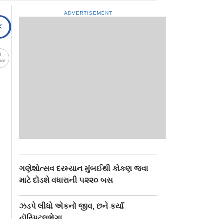
ADVERTISEMENT
are
ગણેશોત્સવ દરમ્યાન મુંબઈથી કોકણ જવા
માટે દોડશે વધારાની ૫૨૨૦ બસ
ઝડપે લીધો એકનો જીવ, છને કર્યા
હૉસ્પિટલભેગા