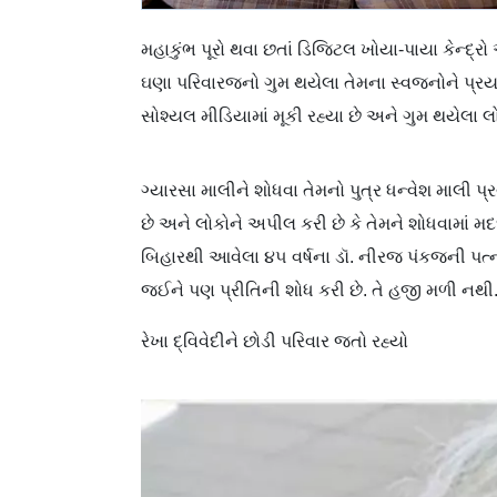
મહાકુંભ પૂરો થવા છતાં ડિજિટલ ખોયા-પાયા કેન્દ્રો ઍ
ઘણા પરિવારજનો ગુમ થયેલા તેમના સ્વજનોને પ્રયા
સોશ્યલ મીડિયામાં મૂકી રહ્યા છે અને ગુમ થયેલા લોક
ગ્યારસા માલીને શોધવા તેમનો પુત્ર ધન્વેશ માલી પ્ર
છે અને લોકોને અપીલ કરી છે કે તેમને શોધવામાં મદ
બિહારથી આવેલા ૪૫ વર્ષના ડૉ. નીરજ પંકજની પત્ની
જઈને પણ પ્રીતિની શોધ કરી છે. તે હજી મળી નથી
રેખા દ્વિવેદીને છોડી પરિવાર જતો રહ્યો