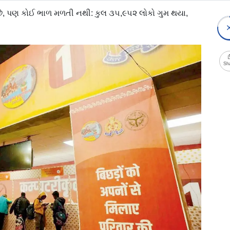
છે, પણ કોઈ ભાળ મળતી નથી: કુલ ૩૫,૯૫૨ લોકો ગુમ થયા,
Sh