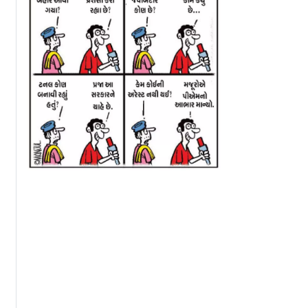
માટેની
વાયરલ `કુંભ મેળા ગર્લ`
કુંભમેળાની વાઇરલ ગ
રીમી
મોનાલિસાએ ફિલ્મ
મોનાલિસાએ મુસ્લિ
ાંત લાગુ કરી
નિર્માતા પર જાતીય
બૉયફ્રેન્ડ સાથે ક
કેન્દ્ર
સતામણીનો આરોપ કર્યો
જઈને લગ્ન કર્યાં