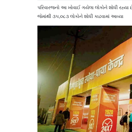
પરિવારજનો આ ખોવાઈ ગયેલા લોકોને શોધી રહ્યા 
જેમાંથી ૩૫,૦૮૩ લોકોને શોધી કાઢવામાં આવ્યા