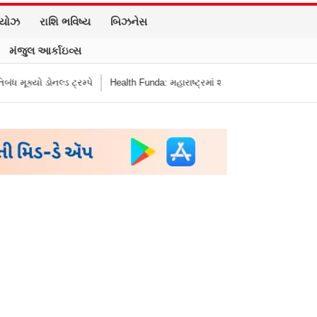
િયોઝ
રાશિ ભવિષ્ય
બિઝનેસ
મંજુલ આર્કાઇવ્સ
ોનલ્ડ ટ્રમ્પે
Health Funda: મહારાષ્ટ્રમાં શાળાની બહાર જંક ફૂડ બૅન! બાળકોના સ