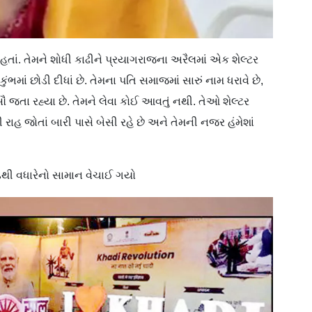
હતાં. તેમને શોધી કાઢીને પ્રયાગરાજના અરૈલમાં એક શેલ્ટર
કુંભમાં છોડી દીધાં છે. તેમના પતિ સમાજમાં સારું નામ ધરાવે છે,
સૌ જતા રહ્યા છે. તેમને લેવા કોઈ આવતું નથી. તેઓ શેલ્ટર
રાહ જોતાં બારી પાસે બેસી રહે છે અને તેમની નજર હંમેશાં
ોડથી વધારેનો સામાન વેચાઈ ગયો