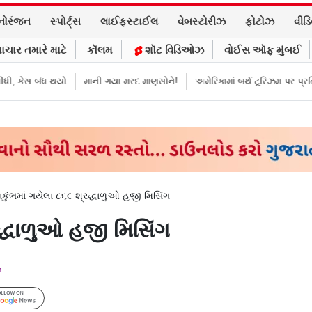
નોરંજન
સ્પોર્ટ્સ
લાઈફસ્ટાઈલ
વેબસ્ટોરીઝ
ફોટોઝ
વીડ
ાચાર તમારે માટે
કૉલમ
શૉટ વિડિઓઝ
વોઈસ ઑફ મુંબઈ
ંધ થયો
માની ગયા મરદ માણસોને!
અમેરિકામાં બર્થ ટૂરિઝમ પર પ્રતિબંધ મૂક્યો ડ
કુંભમાં ગયેલા ૮૬૯ શ્રદ્ધાળુઓ હજી મિસિંગ
રદ્ધાળુઓ હજી મિસિંગ
m
Follow Us