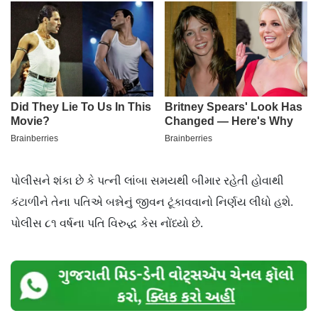
પોલીસને શંકા છે કે પત્ની લાંબા સમયથી બીમાર રહેતી હોવાથી
કંટાળીને તેના પતિએ બન્નેનું જીવન ટૂંકાવવાનો નિર્ણય લીધો હશે.
પોલીસ ૮૧ વર્ષના પતિ વિરુદ્ધ કેસ નોંધ્યો છે.