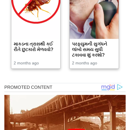
માકડના ત્રાસથી કઈ
પરફ્યુમની સુગંધને
રીતે છુટકારો મેળવવો?
લાંબો સમય સુધી
ટકાવવા શું કરશો?
2 months ago
2 months ago