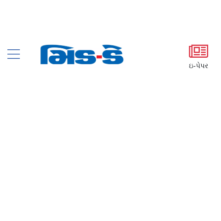
ઇ-પેપર