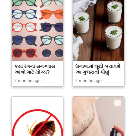
કયા રંગનાં સનગ્લાસ
ઉનાળામાં લૂથી બચાવશે
આંખો માટે યોગ્ય?
આ ગુજરાતી પીણું
2 months ago
2 months ago