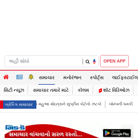
|
OPEN APP
સમાચાર
મનોરંજન
સ્પોર્ટ્સ
લાઈફસ્ટાઈલ
સિટી ન્યૂઝ
સમાચાર તમારે માટે
કૉલમ
શૉટ વિડિઓઝ
ીમ કોર્ટનો ઝટકો
બૉમ્બની ધમકી બાદ મુંબઈમાં હાઈ ઍલર્ટ: શહેરની સુરક્ષા વધાર
બ્રેકિંગ સમાચાર