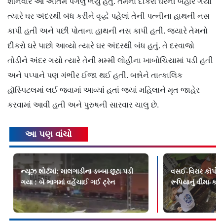
શનિવારે આ અંતિમ પગલું ભર્યું હતું. તેમનો દીકરો ઘરની બહાર ગયો
ત્યારે ઘર અંદરથી બંધ કરીને વૃદ્ધે પહેલાં તેની પત્નીના હાથની નસ
કાપી હતી અને પછી પોતાના હાથની નસ કાપી હતી. જ્યારે તેમનો
દીકરો ઘરે પાછો આવ્યો ત્યારે ઘર અંદરથી બંધ હતું. તે દરવાજો
તોડીને અંદર ગયો ત્યારે તેની મમ્મી લોહીના ખાબોચિયામાં પડી હતી
અને પપ્પાને પણ ગંભીર ઈજા થઈ હતી. બન્નેને તાત્કાલિક
હૉસ્પિટલમાં લઈ જવામાં આવ્યાં હતાં જ્યાં મહિલાને મૃત જાહેર
કરવામાં આવી હતી અને પુરુષની સારવાર ચાલુ છે.
આ પણ વાંચો
ન્યૂઝ શોર્ટમાં: માલગાડીના ડબ્બા છૂટા પડી
વસઈ-વિરાર કૉર્પ
ગયા : બે ભાગમાં વહેંચાઈ ગઈ ટ્રેન
રૂપિયાનું વીમા-