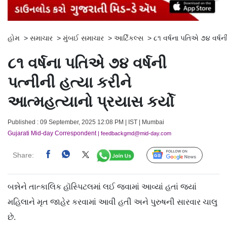
હોમ
>
સમાચાર
>
મુંબઈ સમાચાર
>
આર્ટિકલ્સ
>
૮૧ વર્ષના પતિએ ૭૪ વર્ષન
૮૧ વર્ષના પતિએ ૭૪ વર્ષની
પત્નીની હત્યા કરીને
આત્મહત્યાનો પ્રયાસ કર્યો
Published : 09 September, 2025 12:08 PM | IST | Mumbai
Gujarati Mid-day Correspondent
| feedbackgmd@mid-day.com
Share:
Follow Us
બન્નેને તાત્કાલિક હૉસ્પિટલમાં લઈ જવામાં આવ્યાં હતાં જ્યાં
મહિલાને મૃત જાહેર કરવામાં આવી હતી અને પુરુષની સારવાર ચાલુ
છે.