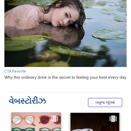
વેબસ્ટોરીઝ
બધુજ જુઓ