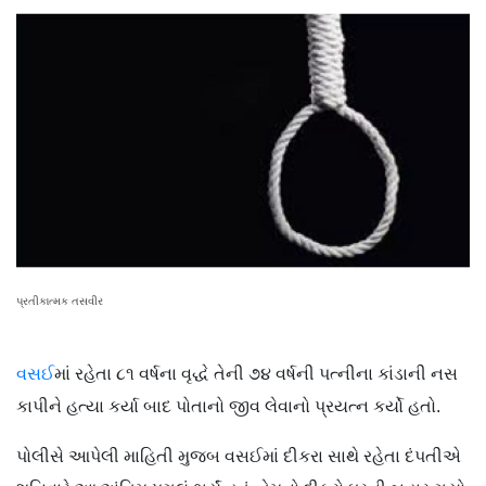
પ્રતીકાત્મક તસવીર
વસઈ
માં રહેતા ૮૧ વર્ષના વૃદ્ધે તેની ૭૪ વર્ષની પત્નીના કાંડાની નસ
કાપીને હત્યા કર્યા બાદ પોતાનો જીવ લેવાનો પ્રયત્ન કર્યો હતો.
પોલીસે આપેલી માહિતી મુજબ વસઈમાં દીકરા સાથે રહેતા દંપતીએ