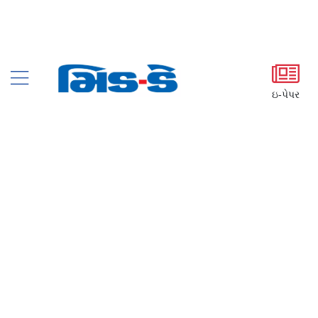
ઇ-પેપર