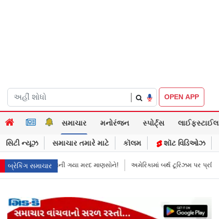
|
OPEN APP
સમાચાર
મનોરંજન
સ્પોર્ટ્સ
લાઈફસ્ટાઈલ
સિટી ન્યૂઝ
સમાચાર તમારે માટે
કૉલમ
શૉટ વિડિઓઝ
માની ગયા મરદ માણસોને!
અમેરિકામાં બર્થ ટૂરિઝમ પર પ્રતિબંધ મૂક્યો ડોનલ્ડ ટ્રમ્પ
બ્રેકિંગ સમાચાર