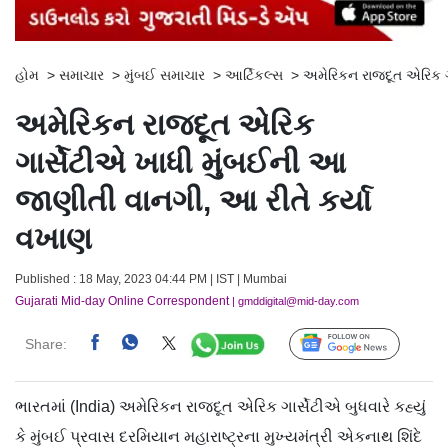
હોમ
>
સમાચાર
>
મુંબઈ સમાચાર
>
આર્ટિકલ્સ
>
અમેરિકન રાજદૂત એરિક ગ
અમેરિકન રાજદૂત એરિક
ગાર્સેટીએ ખાધી મુંબઈની આ
જાણીતી વાનગી, આ રીતે કર્યા
વખાણ
Published : 18 May, 2023 04:44 PM | IST | Mumbai
Gujarati Mid-day Online Correspondent
| gmddigital@mid-day.com
Share:
Follow Us
ભારતમાં (India) અમેરિકન રાજદૂત એરિક ગાર્સેટીએ બુધવારે કહ્યું
કે મુંબઈ પ્રવાસ દરમિયાન મહારાષ્ટ્રના મુખ્યમંત્રી એકનાથ શિંદે