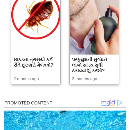
માકડના ત્રાસથી કઈ
પરફ્યુમની સુગંધને
રીતે છુટકારો મેળવવો?
લાંબો સમય સુધી
ટકાવવા શું કરશો?
2 months ago
2 months ago