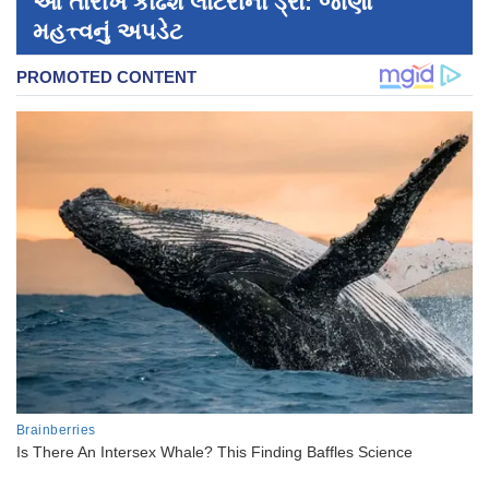
આ તારીખે કાઢશે લોટરીનો ડ્રો: જાણો
મહત્ત્વનું અપડેટ