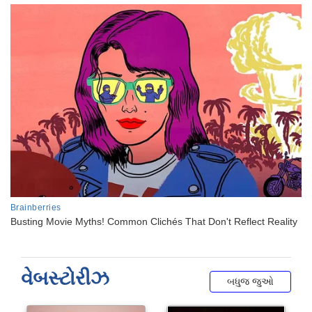
વેબસ્ટોરીઝ
બધુજ જુઓ