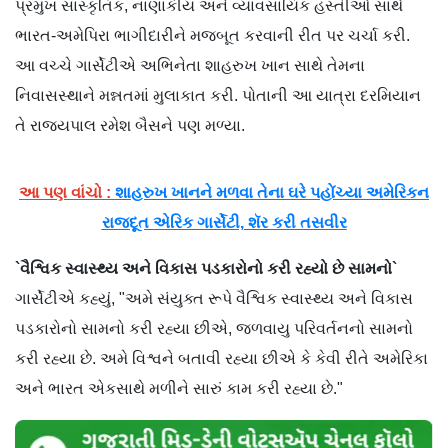
પ્રમુખ સાંસ્કૃતિક, નાણાંકીય અને વ્યાવસાયિક હસ્તીઓ સાથે
ભારત-અમેપિરા ભાગીદારીને મજબૂત કરવાની રીત પર ચર્ચા કરી.
આ વચ્ચે ગાર્સેટીએ અભિનેતા શાહરુખ ખાન સાથે તેમના
નિવાસસ્થાને મન્નતમાં મુલાકાત કરી. પોતાની આ યાત્રા દરમિયાન
તે રાજ્યપાલ રમેશ બૈસને પણ મળ્યા.
આ પણ વાંચો :
શાહરુખ ખાનને મળવા તેના ઘરે પહોંચ્યા અમેરિકન
રાજદૂત એરિક ગાર્સેટી, શૅર કરી તસવીર
`વૈશ્વિક સ્વાસ્થ્ય અને વિકાસ પડકારોનો કરી રહ્યો છે સામનો`
ગાર્સેટીએ કહ્યું, "અમે સંયુક્ત રૂપે વૈશ્વિક સ્વાસ્થ્ય અને વિકાસ
પડકારોનો સામનો કરી રહ્યા છીએ, જળવાયુ પરિવર્તનનો સામનો
કરી રહ્યા છે. અમે વિશ્વને બતાવી રહ્યા છીએ કે કેવી રીતે અમેરિકા
અને ભારત એકસાથે મળીને સારું કામ કરી રહ્યા છે."