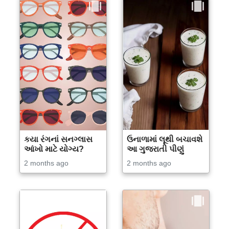
કયા રંગનાં સનગ્લાસ
ઉનાળામાં લૂથી બચાવશે
આંખો માટે યોગ્ય?
આ ગુજરાતી પીણું
2 months ago
2 months ago