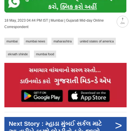
18 May, 2023 04:44 PM IST | Mumbai | Gujarati Mid-day Online
ટોચ
Correspondent
mumbai
mumbai news
maharashtra
united states of america
eknath shinde
mumbai food
>
Next Story : મ્હાડા મુંબઈ સર્કલ માટે