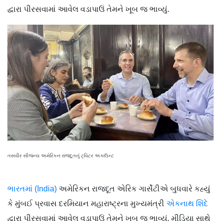
દ્વારા પીરસવામાં આવેલ વડાપાઉં તેમને ખૂબ જ ભાવ્યું.
તસવીર સૌજન્ય અમેરિકન રાજદૂતનું ટ્વિટર અકાઉન્ટ
ભારતમાં (India)
અમેરિકન રાજદૂત એરિક ગાર્સેટીએ બુધવારે કહ્યું
કે મુંબઈ પ્રવાસ દરમિયાન મહારાષ્ટ્રના મુખ્યમંત્રી
એકનાથ શિંદે
દ્વારા પીરસવામાં આવેલ વડાપાઉં તેમને ખૂબ જ ભાવ્યું. મીડિયા સાથે