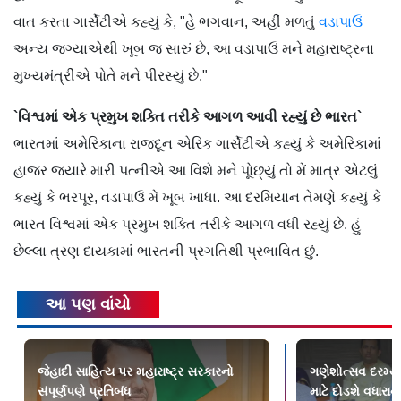
વાત કરતા ગાર્સેટીએ કહ્યું કે, "હે ભગવાન, અહીં મળતું
વડાપાઉં
અન્ય જગ્યાએથી ખૂબ જ સારું છે, આ વડાપાઉં મને મહારાષ્ટ્રના
મુખ્યમંત્રીએ પોતે મને પીરસ્યું છે."
`વિશ્વમાં એક પ્રમુખ શક્તિ તરીકે આગળ આવી રહ્યું છે ભારત`
ભારતમાં અમેરિકાના રાજદૂન એરિક ગાર્સેટીએ કહ્યું કે અમેરિકામાં
હાજર જ્યારે મારી પત્નીએ આ વિશે મને પૂોછ્યું તો મેં માત્ર એટલું
કહ્યું કે ભરપૂર, વડાપાઉં મેં ખૂબ ખાધા. આ દરમિયાન તેમણે કહ્યું કે
ભારત વિશ્વમાં એક પ્રમુખ શક્તિ તરીકે આગળ વધી રહ્યું છે. હું
છેલ્લા ત્રણ દાયકામાં ભારતની પ્રગતિથી પ્રભાવિત છું.
આ પણ વાંચો
જેહાદી સાહિત્ય પર મહારાષ્ટ્ર સરકારનો
ગણેશોત્સવ દરમ્
સંપૂર્ણપણે પ્રતિબંધ
માટે દોડશે વધાર