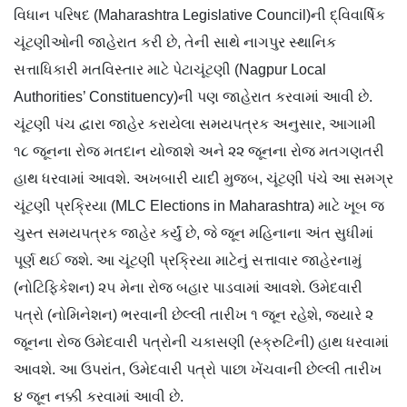
વિધાન પરિષદ (Maharashtra Legislative Council)ની દ્વિવાર્ષિક
ચૂંટણીઓની જાહેરાત કરી છે, તેની સાથે નાગપુર સ્થાનિક
સત્તાધિકારી મતવિસ્તાર માટે પેટાચૂંટણી (Nagpur Local
Authorities’ Constituency)ની પણ જાહેરાત કરવામાં આવી છે.
ચૂંટણી પંચ દ્વારા જાહેર કરાયેલા સમયપત્રક અનુસાર, આગામી
૧૮ જૂનના રોજ મતદાન યોજાશે અને ૨૨ જૂનના રોજ મતગણતરી
હાથ ધરવામાં આવશે. અખબારી યાદી મુજબ, ચૂંટણી પંચે આ સમગ્ર
ચૂંટણી પ્રક્રિયા (MLC Elections in Maharashtra) માટે ખૂબ જ
ચુસ્ત સમયપત્રક જાહેર કર્યું છે, જે જૂન મહિનાના અંત સુધીમાં
પૂર્ણ થઈ જશે. આ ચૂંટણી પ્રક્રિયા માટેનું સત્તાવાર જાહેરનામું
(નોટિફિકેશન) ૨૫ મેના રોજ બહાર પાડવામાં આવશે. ઉમેદવારી
પત્રો (નોમિનેશન) ભરવાની છેલ્લી તારીખ ૧ જૂન રહેશે, જ્યારે ૨
જૂનના રોજ ઉમેદવારી પત્રોની ચકાસણી (સ્ક્રુટિની) હાથ ધરવામાં
આવશે. આ ઉપરાંત, ઉમેદવારી પત્રો પાછા ખેંચવાની છેલ્લી તારીખ
૪ જૂન નક્કી કરવામાં આવી છે.