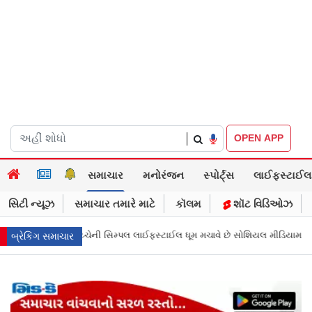
|
OPEN APP
સમાચાર
મનોરંજન
સ્પોર્ટ્સ
લાઈફસ્ટાઈલ
સિટી ન્યૂઝ
સમાચાર તમારે માટે
કૉલમ
શૉટ વિડિઓઝ
ફસ્ટાઈલ ધૂમ મચાવે છે સોશિયલ મીડિયામાં
માર્ક ઝુકરબર્ગે માની Metaની ભૂલ, ચ
બ્રેકિંગ સમાચાર