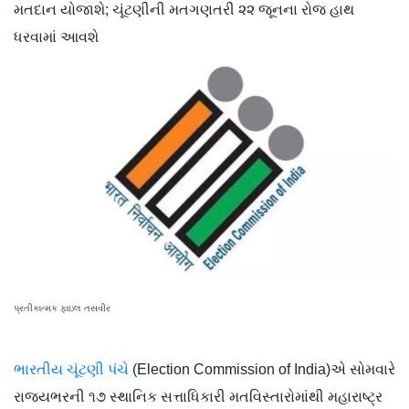
મતદાન યોજાશે; ચૂંટણીની મતગણતરી ૨૨ જૂનના રોજ હાથ
ધરવામાં આવશે
પ્રતીકાત્મક ફાઇલ તસવીર
ભારતીય ચૂંટણી પંચે
(Election Commission of India)એ સોમવારે
રાજ્યભરની ૧૭ સ્થાનિક સત્તાધિકારી મતવિસ્તારોમાંથી મહારાષ્ટ્ર