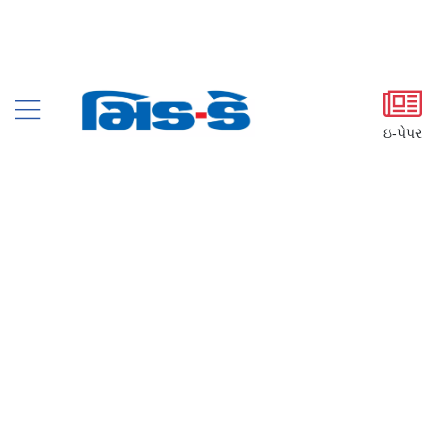
ઇ-પેપર