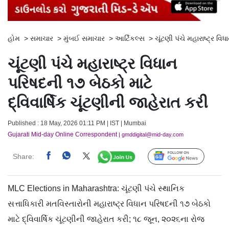
હોમ
>
સમાચાર
>
મુંબઈ સમાચાર
>
આર્ટિકલ્સ
>
ચૂંટણી પંચે મહારાષ્ટ્ર વિ
ચૂંટણી પંચે મહારાષ્ટ્ર વિધાન
પરિષદની ૧૭ બેઠકો માટે
દ્વિવાર્ષિક ચૂંટણીની જાહેરાત કરી
Published : 18 May, 2026 01:11 PM | IST | Mumbai
Gujarati Mid-day Online Correspondent
| gmddigital@mid-day.com
Share:
Follow Us
MLC Elections in Maharashtra: ચૂંટણી પંચે સ્થાનિક
સત્તાધિકારી મતવિસ્તારોની મહારાષ્ટ્ર વિધાન પરિષદની ૧૭ બેઠકો
માટે દ્વિવાર્ષિક ચૂંટણીની જાહેરાત કરી; ૧૮ જૂન, ૨૦૨૬ના રોજ