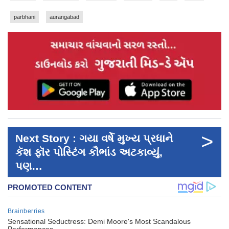
parbhani
aurangabad
>
Next Story : ગયા વર્ષે મુખ્ય પ્રધાને
કૅશ ફૉર પોસ્ટિંગ કૌભાંડ અટકાવ્યું,
પણ…