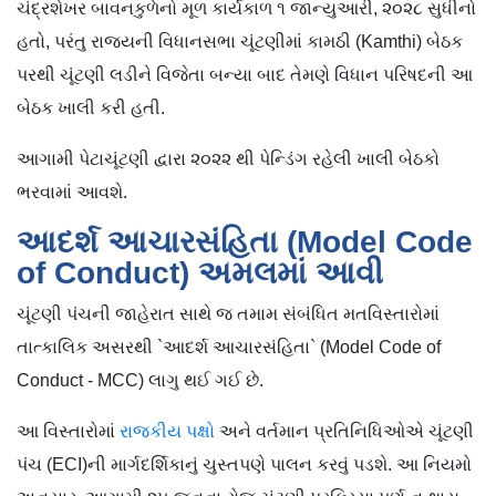
ચંદ્રશેખર બાવનકુળેનો મૂળ કાર્યકાળ ૧ જાન્યુઆરી, ૨૦૨૮ સુધીનો
હતો, પરંતુ રાજ્યની વિધાનસભા ચૂંટણીમાં કામઠી (Kamthi) બેઠક
પરથી ચૂંટણી લડીને વિજેતા બન્યા બાદ તેમણે વિધાન પરિષદની આ
બેઠક ખાલી કરી હતી.
આગામી પેટાચૂંટણી દ્વારા ૨૦૨૨ થી પેન્ડિંગ રહેલી ખાલી બેઠકો
ભરવામાં આવશે.
આદર્શ આચારસંહિતા (Model Code
of Conduct) અમલમાં આવી
ચૂંટણી પંચની જાહેરાત સાથે જ તમામ સંબંધિત મતવિસ્તારોમાં
તાત્કાલિક અસરથી `આદર્શ આચારસંહિતા` (Model Code of
Conduct - MCC) લાગુ થઈ ગઈ છે.
આ વિસ્તારોમાં
રાજકીય પક્ષો
અને વર્તમાન પ્રતિનિધિઓએ ચૂંટણી
પંચ (ECI)ની માર્ગદર્શિકાનું ચુસ્તપણે પાલન કરવું પડશે. આ નિયમો