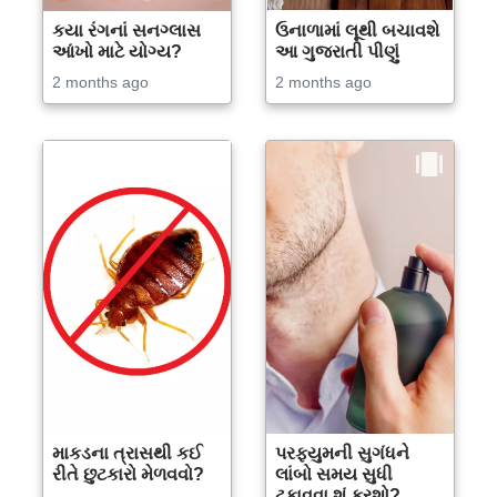
કયા રંગનાં સનગ્લાસ
ઉનાળામાં લૂથી બચાવશે
આંખો માટે યોગ્ય?
આ ગુજરાતી પીણું
2 months ago
2 months ago
માકડના ત્રાસથી કઈ
પરફ્યુમની સુગંધને
રીતે છુટકારો મેળવવો?
લાંબો સમય સુધી
ટકાવવા શું કરશો?