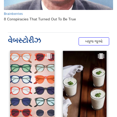
વેબસ્ટોરીઝ
બધુજ જુઓ