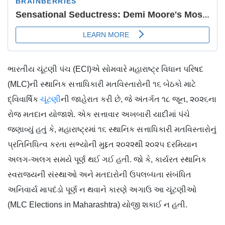
ભારતીય ચૂંટણી પંચ (ECI)એ સોમવારે મહારાષ્ટ્ર વિધાન પરિષદ
(MLC)ની સ્થાનિક સત્તાધિકારી મતવિસ્તારોની ૧૬ બેઠકો માટે
દ્વિવાર્ષિક
ચૂંટણી
ની જાહેરાત કરી છે, જે અંતર્ગત ૧૮ જૂન, ૨૦૨૬ના
રોજ મતદાન યોજાશે. એક સત્તાવાર અખબારી યાદીમાં પંચે
જણાવ્યું હતું કે, મહારાષ્ટ્રમાં ૧૬ સ્થાનિક સત્તાધિકારી મતવિસ્તારોનું
પ્રતિનિધિત્વ કરતા સભ્યોની મુદ્દત ૨૦૨૨થી ૨૦૨૫ દરમિયાન
અલગ-અલગ સમયે પૂર્ણ થઈ ગઈ હતી. જો કે, કાર્યરત સ્થાનિક
સ્વરાજ્યની સંસ્થાઓ અને મતદારોની ઉપલબ્ધતા સંબંધિત
અનિવાર્ય માપદંડો પૂર્ણ ન થવાને કારણે અગાઉ આ ચૂંટણીઓ
(MLC Elections in Maharashtra) યોજી શકાઈ ન હતી.