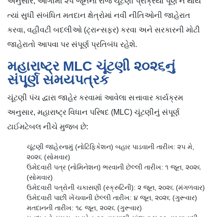
અનુસાર, આગામી ૨૫ જૂનના રોજ ચૂંટણી પ્રક્રિયા પૂર્ણ ન થાય
ત્યાં સુધી સંબંધિત મતદાન ક્ષેત્રોમાં નવી નીતિઓની જાહેરાત
કરવા, વહીવટી બદલીઓ (ટ્રાન્સફર) કરવા અને સરકારની મોટી
જાહેરાતો આપવા પર સંપૂર્ણ પ્રતિબંધ રહેશે.
મહારાષ્ટ્ર MLC ચૂંટણી ૨૦૨૬નું
સંપૂર્ણ સમયપત્રક
ચૂંટણી પંચ દ્વારા જાહેર કરવામાં આવેલા સત્તાવાર કાર્યક્રમ
અનુસાર, મહારાષ્ટ્ર વિધાન પરિષદ (MLC) ચૂંટણીનું સંપૂર્ણ
ટાઈમટેબલ નીચે મુજબ છે:
ચૂંટણી જાહેરનામું (નોટિફિકેશન) બહાર પાડવાની તારીખ: ૨૫ મે,
૨૦૨૬ (સોમવાર)
ઉમેદવારી પત્ર (નોમિનેશન) ભરવાની છેલ્લી તારીખ: ૧ જૂન, ૨૦૨૬
(સોમવાર)
ઉમેદવારી પત્રોની ચકાસણી (સ્ક્રુટિની): ૨ જૂન, ૨૦૨૬ (મંગળવાર)
ઉમેદવારી પાછી ખેંચવાની છેલ્લી તારીખ: ૪ જૂન, ૨૦૨૬ (ગુરૂવાર)
મતદાનની તારીખ: ૧૮ જૂન, ૨૦૨૬ (ગુરૂવાર)