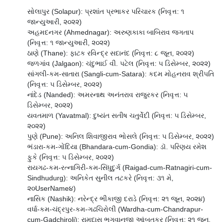
સોલાપુર (Solapur): પ્રશાંત પ્રભાકર પરિચારક (નિવૃત્ત: ૧
જાન્યુઆરી, ૨૦૨૨)
અહમદનગર (Ahmednagar): અરુણકાકા બાબિરાવ જગતાપ
(નિવૃત્ત: ૧ જાન્યુઆરી, ૨૦૨૨)
ઠાણે (Thane): ફાટક રવિન્દ્ર સદાનંદ (નિવૃત્ત: ૮ જૂન, ૨૦૨૨)
જળગાંવ (Jalgaon): ચંદુભાઈ વી. પટેલ (નિવૃત્ત: ૫ ડિસેમ્બર, ૨૦૨૨)
સાંગલી-કમ-સાતારા (Sangli-cum-Satara): કદમ મોહનરાવ શ્રીપતિ
(નિવૃત્ત: ૫ ડિસેમ્બર, ૨૦૨૨)
નાંદેડ (Nanded): અમરનાથ અનંતરાવ રાજુરકર (નિવૃત્ત: ૫
ડિસેમ્બર, ૨૦૨૨)
યવતમાળ (Yavatmal): દુષ્યંત સતીષ ચતુર્વેદી (નિવૃત્ત: ૫ ડિસેમ્બર,
૨૦૨૨)
પુણે (Pune): અનિલ શિવાજીરાવ ભોસલે (નિવૃત્ત: ૫ ડિસેમ્બર, ૨૦૨૨)
ભંડારા-કમ-ગોંદિયા (Bhandara-cum-Gondia): ડૉ. પરિણય રમેશ
ફુકે (નિવૃત્ત: ૫ ડિસેમ્બર, ૨૦૨૨)
રાયગઢ-કમ-રત્નાગિરી-કમ-સિંધુદુર્ગ (Raigad-cum-Ratnagiri-cum-
Sindhudurg): અનિકેત સુનીલ તટકરે (નિવૃત્ત: ૩૧ મે,
૨૦UserName૪)
નાસિક (Nashik): નરેન્દ્ર ભીકાજી દરાડે (નિવૃત્ત: ૨૧ જૂન, ૨૦૨૪)
વર્ધા-કમ-ચંદ્રપુર-કમ-ગઢચિરોલી (Wardha-cum-Chandrapur-
cum-Gadchiroli): રામદાસ ભગવાનજી આંબતકર (નિવૃત્ત: ૨૧ જૂન,