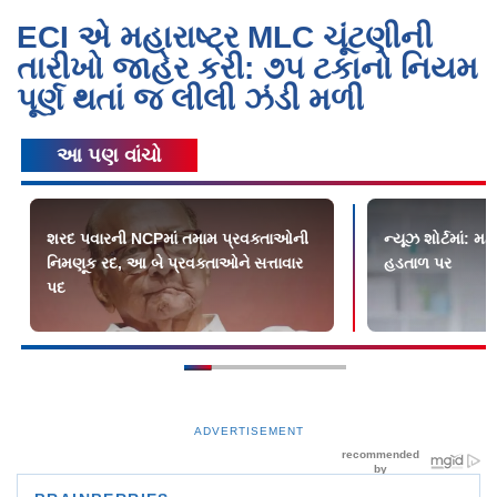
ECI એ મહારાષ્ટ્ર MLC ચૂંટણીની
તારીખો જાહેર કરી: ૭૫ ટકાનો નિયમ
પૂર્ણ થતાં જ લીલી ઝંડી મળી
આ પણ વાંચો
શરદ પવારની NCPમાં તમામ પ્રવક્તાઓની
ન્યૂઝ શોર્ટમાં: મ
નિમણૂક રદ, આ બે પ્રવક્તાઓને સત્તાવાર
હડતાળ પર
પદ
ADVERTISEMENT