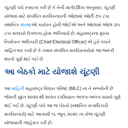
ચૂંટણી પંચે સ્પષ્ટતા કરી છે કે તેની માર્ગદર્શિકા અનુસાર, ચૂંટણી
યોજવા માટે સંબંધિત મતવિસ્તારની ઓછામાં ઓછી ૭૫ ટકા
સ્થાનિક
સંસ્થા
ઓ કાર્યરત હોવી જોઈએ અને ઓછામાં ઓછા ૭૫
ટકા મતદારો ઉપલબ્ધ હોવા અનિવાર્ય છે. મહારાષ્ટ્રના મુખ્ય
નિર્વાચન અધિકારી (Chief Electoral Officer) એ હવે પંચને
માહિતગાર કર્યા છે કે તમામ સંબંધિત મતવિસ્તારોમાં આ જરૂરી
શરતો પૂર્ણ થઈ ગઈ છે.
આ બેઠકો માટે યોજાશે ચૂંટણી
આ
માહિતી
મહારાષ્ટ્ર વિધાન પરિષદ (MLC) ના તે સભ્યોની છે
જેમની મુદ્દત ૨૦૨૨ થી ૨૦૨૫ દરમિયાન અલગ-અલગ સમયે પૂર્ણ
થઈ ગઈ છે. ચૂંટણી પંચે આ જ બેઠકો (સ્થાનિક સત્તાધિકારી
મતવિસ્તારો) માટે આગામી ૧૮ જૂન, ૨૦૨૬ ના રોજ ચૂંટણી
યોજવાની જાહેરાત કરી છે.