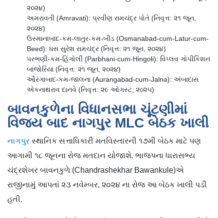
૨૦૨૪)
અમરાવતી (Amravati): પ્રવીણ રામચંદ્ર પોતે (નિવૃત્ત: ૨૧ જૂન,
૨૦૨૪)
ઉસ્માનાબાદ-કમ-લાતુર-કમ-બીડ (Osmanabad-cum-Latur-cum-
Beed): ધસ સુરેશ રામચંદ્ર (નિવૃત્ત: ૨૧ જૂન, ૨૦૨૪)
પરભણી-કમ-હિંગોલી (Parbhani-cum-Hingoli): વિપ્લવ ગોપીકિશન
બાજોરિયા (નિવૃત્ત: ૨૧ જૂન, ૨૦૨૪)
ઔરંગાબાદ-કમ-જાલના (Aurangabad-cum-Jalna): અંબાદાસ
એકનાથરાવ દાનવે (નિવૃત્ત: ૨૯ ઓગસ્ટ, ૨૦૨૫)
બાવનકુળેના વિધાનસભા ચૂંટણીમાં
વિજય બાદ નાગપુર MLC બેઠક ખાલી
નાગપુર
સ્થાનિક સત્તાધિકારી મતવિસ્તારની ૧૭મી બેઠક માટે પણ
આગામી ૧૮ જૂનના રોજ મતદાન યોજાશે. ભાજપના ધારાસભ્ય
ચંદ્રશેખર બાવનકુળે (Chandrashekhar Bawankule)એ
રાજીનામું આપતાં ૨૩ નવેમ્બર, ૨૦૨૪ ના રોજ આ બેઠક ખાલી પડી
હતી.