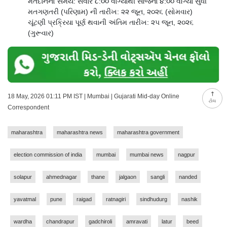
મતદાનનો સમય: સવારે ૮:૦૦ વાગ્યાથી સાંજના ૪:૦૦ વાગ્યા સુધી
મતગણતરી (પરિણામ) ની તારીખ: ૨૨ જૂન, ૨૦૨૬ (સોમવાર)
ચૂંટણી પ્રક્રિયા પૂર્ણ થવાની અંતિમ તારીખ: ૨૫ જૂન, ૨૦૨૬
(ગુરૂવાર)
18 May, 2026 01:11 PM IST | Mumbai | Gujarati Mid-day Online
ટોચ
Correspondent
maharashtra
maharashtra news
maharashtra government
election commission of india
mumbai
mumbai news
nagpur
solapur
ahmednagar
thane
jalgaon
sangli
nanded
yavatmal
pune
raigad
ratnagiri
sindhudurg
nashik
wardha
chandrapur
gadchiroli
amravati
latur
beed