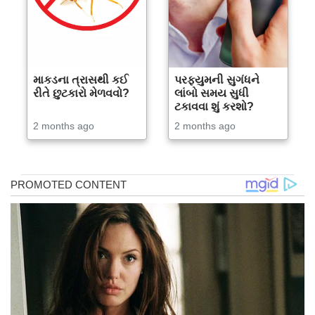
માકડના ત્રાસથી કઈ
પરફ્યુમની સુગંધને
રીતે છુટકારો મેળવવો?
લાંબો સમય સુધી
ટકાવવા શું કરશો?
2 months ago
2 months ago