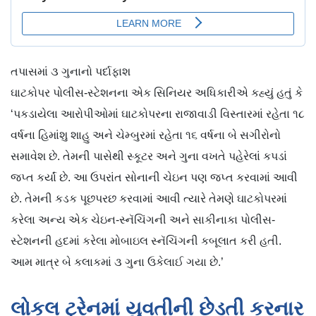
તપાસમાં ૩ ગુનાનો પર્દાફાશ
ઘાટકોપર પોલીસ-સ્ટેશનના એક સિનિયર અધિકારીએ કહ્યું હતું કે
‘પકડાયેલા આરોપીઓમાં ઘાટકોપરના રાજાવાડી વિસ્તારમાં રહેતા ૧૮
વર્ષના હિમાંશુ શાહુ અને ચેમ્બુરમાં રહેતા ૧૬ વર્ષના બે સગીરોનો
સમાવેશ છે. તેમની પાસેથી સ્કૂટર અને ગુના વખતે પહેરેલાં કપડાં
જપ્ત કર્યાં છે. આ ઉપરાંત સોનાની ચેઇન પણ જપ્ત કરવામાં આવી
છે. તેમની કડક પૂછપરછ કરવામાં આવી ત્યારે તેમણે ઘાટકોપરમાં
કરેલા અન્ય એક ચેઇન-સ્નૅચિંગની અને સાકીનાકા પોલીસ-
સ્ટેશનની હદમાં કરેલા મોબાઇલ સ્નૅચિંગની કબૂલાત કરી હતી.
આમ માત્ર બે કલાકમાં ૩ ગુના ઉકેલાઈ ગયા છે.’
લોકલ ટ્રેનમાં યુવતીની છેડતી કરનાર