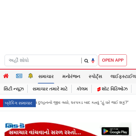
|
OPEN APP
સમાચાર
મનોરંજન
સ્પોર્ટ્સ
લાઈફસ્ટાઈલ
સિટી ન્યૂઝ
સમાચાર તમારે માટે
કૉલમ
શૉટ વિડિઓઝ
ધરપકડ બાદ કહ્યું “હું ઘરે જઈ શકું?”
‘હું બાબા બાગેશ્વર નથી...’: IIT દિલ્હીમાં 
બ્રેકિંગ સમાચાર