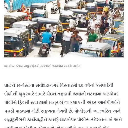
ઘાટકોપર સ્ટેશન નજીક ફિલ્મી સ્ટાઇલથી આરોપીને પકડતી પોલીસ.
ઘાટકોપર-વેસ્ટના સર્વોદયનગર વિસ્તારમાં ૬૬ વર્ષનાં કમલાદેવી
દોશીની શુક્રવારે સવારે ચેઇન તફડાવી જવાની ઘટનામાં ઘાટકોપર
પોલીસે ફિલ્મી સ્ટાઇલમાં માત્ર બે જ કલાકની અંદર આરોપીઓને
પકડી પાડવામાં મોટી સફળતા મેળવી છે. પોલીસની આ ત્વરિત અને
બહાદુરીભરી કાર્યવાહીને કારણે ઘાટકોપર પોલીસ-સ્ટેશનના બે અને