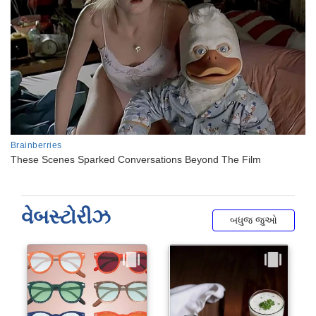
વેબસ્ટોરીઝ
બધુજ જુઓ