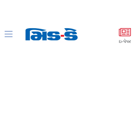
ઇ-પેપર