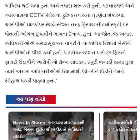
ઍક્ટિવ થઈ ગયા હતા અને તપાસ શરૂ કરી હતી. ઘટનાસ્થળ અને
આસપાસના CCTV કૅમેરાનાં ફુટેજ તપાસતાં ત્રણેય શંકાસ્પદ
આરોપીઓ ઘાટકોપર રેલવે-સ્ટેશન તરફ ટ્રિપલ સીટમાં સ્કૂટી પર
પોતાની ઓળખ છુપાવીને ભાગતા દેખાયા હતા. આ જોતાં જ અમારા
અધિકારીઓએ સમયસૂચકતા વાપરીને તાત્કાલિક રિક્ષામાં બેસીને
આરોપીઓનો પીછો કર્યો હતો. ઘાટકોપર સ્ટેશન પાસે ટ્રાફિકનો
ફાયદો ઉઠાવીને આરોપીઓ રૉન્ગ સાઇડમાં સ્કૂટી ભગાડી રહ્યા હતા
ત્યારે અમારા અધિકારીઓએ રિક્ષામાંથી ઊતરીને દોડીને તેમને
રંગેહાથ પકડી પાડ્યા હતા.’
આ પણ વાંચો
News In Shorts: રાજ્યમાં મંગળવારથી
આમ્બિવલીની ઈરાન
ગાય- ભેંસના દૂધમાં લીટરદીઠ બે રૂપિયાનો
બાઇકચોરની ધરપ
વધારો