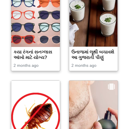
કયા રંગનાં સનગ્લાસ
ઉનાળામાં લૂથી બચાવશે
આંખો માટે યોગ્ય?
આ ગુજરાતી પીણું
2 months ago
2 months ago