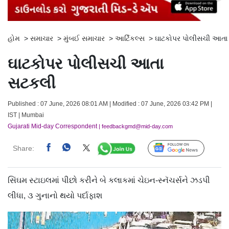
હોમ
>
સમાચાર
>
મુંબઈ સમાચાર
>
આર્ટિકલ્સ
>
ઘાટકોપર પોલીસચી આતા
ઘાટકોપર પોલીસચી આતા
સટકલી
Published : 07 June, 2026 08:01 AM | Modified : 07 June, 2026 03:42 PM |
IST | Mumbai
Gujarati Mid-day Correspondent
| feedbackgmd@mid-day.com
Share:
Follow Us
સિંઘમ સ્ટાઇલમાં પીછો કરીને બે કલાકમાં ચેઇન-સ્નૅચર્સને ઝડપી
લીધા, ૩ ગુનાનો થયો પર્દાફાશ