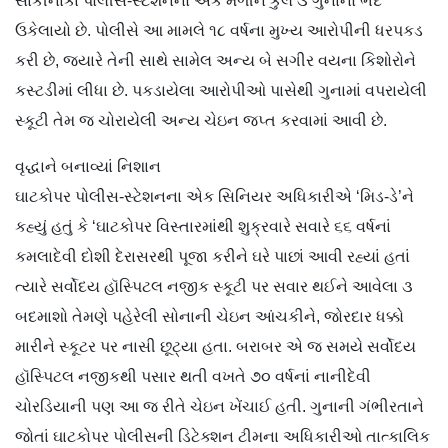
સાકીનાકા પોલીસ-સ્ટેશનનો એક મળીને કુલ ૩ ગુનાનો ભેદ
ઉકેલાયો છે. પોલીસે આ મામલે ૧૮ વર્ષના મુખ્ય આરોપીની ધરપકડ
કરી છે, જ્યારે તેની સાથે સામેલ અન્ય બે સગીર વયના કિશોરોને
કસ્ટડીમાં લીધા છે. પકડાયેલા આરોપીઓ પાસેથી ગુનામાં વપરાયેલી
સ્કૂટી તેમ જ ચોરાયેલી અન્ય ચેઇન જપ્ત કરવામાં આવી છે.
વૃદ્ધાને બનાવ્યાં નિશાન
ઘાટકોપર પોલીસ-સ્ટેશનના એક સિનિયર અધિકારીએ ‘મિડ-ડે’ને
કહ્યું હતું કે ‘ઘાટકોપર વિસ્તારમાંથી શુક્રવારે સવારે ૬૬ વર્ષનાં
કમલાદેવી દોશી દેરાસરથી પૂજા કરીને ઘરે પાછાં આવી રહ્યાં હતાં
ત્યારે સર્વોદય હૉસ્પિટલ નજીક સ્કૂટી પર સવાર થઈને આવેલા ૩
બદમાશો તેમણે પહેરેલી સોનાની ચેઇન આંચકીને, જોરદાર ધક્કો
મારીને સ્કૂટર પર નાસી છૂટ્યા હતા. બરાબર એ જ સમયે સર્વોદય
હૉસ્પિટલ નજીકથી પસાર થતી વખતે ૭૦ વર્ષનાં નાનીદેવી
ચોરડિયાની પણ આ જ રીતે ચેઇન ખેંચાઈ હતી. ગુનાની ગંભીરતાને
જોતાં ઘાટકોપર પોલીસની ડિટેક્શન ટીમના અધિકારીઓ તાત્કાલિક