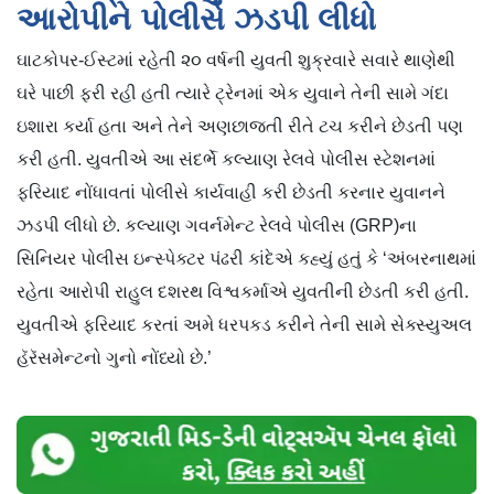
આરોપીને પોલીસે ઝડપી લીધો
ઘાટકોપર-ઈસ્ટમાં રહેતી ૨૦ વર્ષની યુવતી શુક્રવારે સવારે થાણેથી
ઘરે પાછી ફરી રહી હતી ત્યારે ટ્રેનમાં એક યુવાને તેની સામે ગંદા
ઇશારા કર્યા હતા અને તેને અણછાજતી રીતે ટચ કરીને છેડતી પણ
કરી હતી. યુવતીએ આ સંદર્ભે કલ્યાણ રેલવે પોલીસ સ્ટેશનમાં
ફરિયાદ નોંધાવતાં પોલીસે કાર્યવાહી કરી છેડતી કરનાર યુવાનને
ઝડપી લીધો છે. કલ્યાણ ગવર્નમેન્ટ રેલવે પોલીસ (GRP)ના
સિનિયર પોલીસ ઇન્સ્પેક્ટર પંઢરી કાંદેએ કહ્યું હતું કે ‘અંબરનાથમાં
રહેતા આરોપી રાહુલ દશરથ વિશ્વકર્માએ યુવતીની છેડતી કરી હતી.
યુવતીએ ફરિયાદ કરતાં અમે ધરપકડ કરીને તેની સામે સેક્સ્યુઅલ
હૅરૅસમેન્ટનો ગુનો નોંધ્યો છે.’