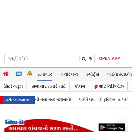
|
OPEN APP
સમાચાર
મનોરંજન
સ્પોર્ટ્સ
લાઈફસ્ટાઈલ
સિટી ન્યૂઝ
સમાચાર તમારે માટે
કૉલમ
શૉટ વિડિઓઝ
ની ગયા મરદ માણસોને!
અમેરિકામાં બર્થ ટૂરિઝમ પર પ્રતિબંધ મૂક્યો ડોનલ્ડ ટ્રમ્પે
બ્રેકિંગ સમાચાર