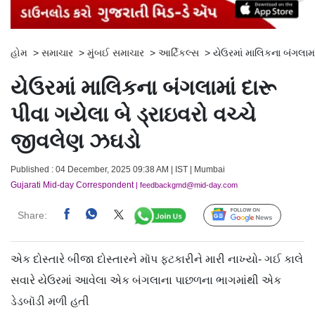
હોમ
>
સમાચાર
>
મુંબઈ સમાચાર
>
આર્ટિકલ્સ
>
યેઉરમાં માલિકના બંગલામા
યેઉરમાં માલિકના બંગલામાં દારૂ
પીવા ગયેલા બે ડ્રાઇવરો વચ્ચે
જીવલેણ ઝઘડો
Published : 04 December, 2025 09:38 AM | IST | Mumbai
Gujarati Mid-day Correspondent
| feedbackgmd@mid-day.com
Share:
Follow Us
એક દોસ્તારે બીજા દોસ્તારને મૉપ ફટકારીને મારી નાખ્યો- ગઈ કાલે
સવારે યેઉરમાં આવેલા એક બંગલાના પાછળના ભાગમાંથી એક
ડેડબૉડી મળી હતી