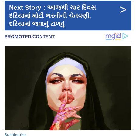
>
Next Story : આજથી ચાર દિવસ
દરિયામાં મોટી ભરતીની ચેતવણી,
દરિયામાં જવાનું ટાળવું