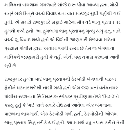
માલિકના બંગલામાં મંગળવારે સાંજે દારૂ પીવા આવ્યા હતા. મોડી
રાત્રે બન્ને મિત્રો વચ્ચે વિવાદ થતાં વાત મારઝૂડ સુધી પહોંચી ગઈ
હતી. એ સમયે રાજકુમારે સફાઈ માટેના મૉપ વડે ભાનુ પ્રતાપ પર
હુમલો કર્યો હતો. આ હુમલામાં ભાનુ પ્રતાપનું મૃત્યુ થયું હતું. બન્ને
વચ્ચે શું વિવાદ થયો હતો એ વિશેની જાણકારી મેળવવા માટેના
પ્રયાસ પોલીસ દ્વારા કરવામાં આવી રહ્યા છે તેમ જ બંગલાના
માલિકને જાણકારી હતી કે નહીં એની પણ તપાસ કરવામાં આવી
રહી છે.
રાજકુમાર હત્યા બાદ ભાનુ પ્રતાપની ડેડબૉડી બંગલાની પાછળ
ફેંકીને ઘટનાસ્થળેથી નાસી ગયો હતો એમ જણાવતાં વર્તકનગર
પોલીસ-સ્ટેશનના સિનિયર ઇન્સ્પેક્ટર પ્રવીણ માનેએ ‘મિડ-ડે’ને
કહ્યું હતું કે ‘ગઈ કાલે સવારે યેઉરમાં આવેલા એક બંગલાના
પાછળના ભાગમાંથી એક ડેડબૉડી મળી હતી. ડેડબૉડીની ઓળખ
ભાનુ પ્રતાપ સિંહ તરીકે થઈ હતી. આ મામલે વધુ તપાસ કરીને તેની