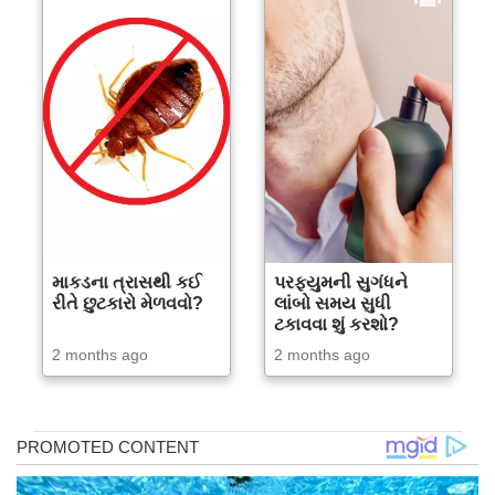
માકડના ત્રાસથી કઈ
પરફ્યુમની સુગંધને
રીતે છુટકારો મેળવવો?
લાંબો સમય સુધી
ટકાવવા શું કરશો?
2 months ago
2 months ago