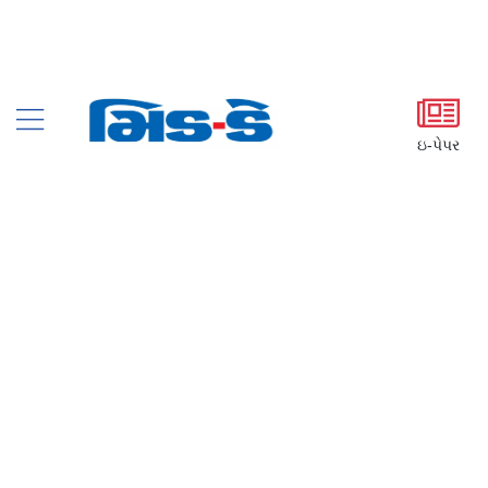
ઇ-પેપર