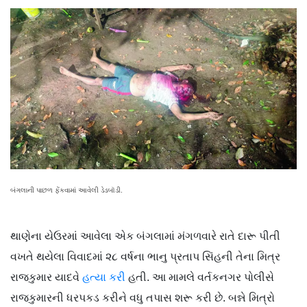
બંગલાની પાછળ ફેંકવામાં આવેલી ડેડબૉડી.
થાણેના યેઉરમાં આવેલા એક બંગલામાં મંગળવારે રાતે દારૂ પીતી
વખતે થયેલા વિવાદમાં ૨૮ વર્ષના ભાનુ પ્રતાપ સિંહની તેના મિત્ર
રાજકુમાર યાદવે
હત્યા કરી
હતી. આ મામલે વર્તકનગર પોલીસે
રાજકુમારની ધરપકડ કરીને વધુ તપાસ શરૂ કરી છે. બન્ને મિત્રો