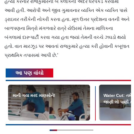
હત્યા કરનાર રાજકુમારની બે કલાકની અંદર ધરપકડ કરવામાં
આવી હતી. આરોપી અને જીવ ગુમાવનાર વ્યક્તિ એક વ્યક્તિ પાસે
ડ્રાઇવર તરીકેની નોકરી કરતા હતા. મૂળ ઉત્તર પ્રદેશના વતની અને
બાળપણના મિત્રો મંગળવારે રાત્રે યેઉરમાં તેમના માલિકના
બંગલામાં દારૂપાર્ટી કરવા ગયા હતા જ્યાં તેમની વચ્ચે ઝઘડો થયો
હતો. વાત મારઝૂડ પર આવતાં રાજકુમારે હત્યા કરી હોવાની કબૂલાત
પ્રાથમિક તપાસમાં આપી છે.’
આ પણ વાંચો
માની ગયા મરદ માણસોને!
Water Cut: તમે આ
જાણી લો પાણી ક્ય