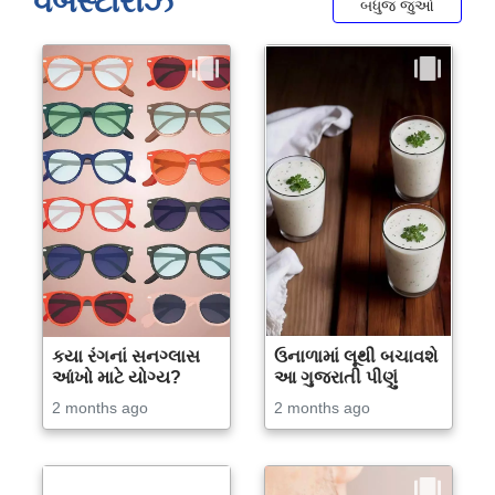
વેબસ્ટોરીઝ
બધુજ જુઓ
કયા રંગનાં સનગ્લાસ
ઉનાળામાં લૂથી બચાવશે
આંખો માટે યોગ્ય?
આ ગુજરાતી પીણું
2 months ago
2 months ago